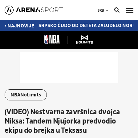
SRB
0 MILIONA EVRA
SRPSKO ČUDO OD DETETA ZALUDELO NORVEŠ
• NAJNOVIJE
NBANoLimits
(VIDEO) Nestvarna završnica dvojca
Niksa: Tandem Njujorka predvodio
ekipu do brejka u Teksasu