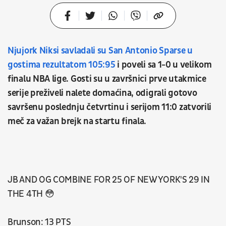
Njujork Niksi savladali su San Antonio Sparse u
gostima rezultatom 105:95
i poveli sa 1-0 u velikom
finalu NBA lige. Gosti su u završnici prve utakmice
serije preživeli nalete domaćina, odigrali gotovo
savršenu poslednju četvrtinu i serijom 11:0 zatvorili
meč za važan brejk na startu finala.
JB AND OG COMBINE FOR 25 OF NEW YORK'S 29 IN
THE 4TH 😳
Brunson: 13 PTS