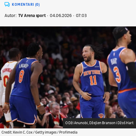
KOMENTARI (0)
Autor:
TV Arena sport
04.06.2026
07:03
O Dži Anunobi, Džejlen Branson i Džoš Hart
Credit: Kevin C. Cox / Getty images / Profimedia