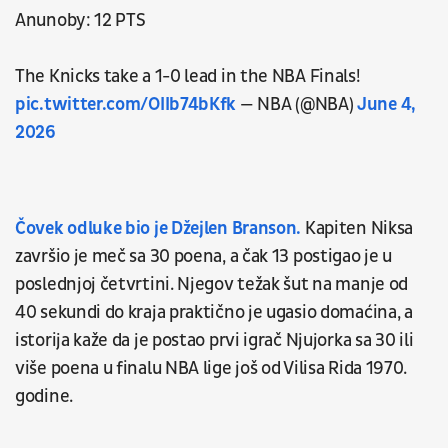
Anunoby: 12 PTS
The Knicks take a 1-0 lead in the NBA Finals!
pic.twitter.com/OIIb74bKfk
— NBA (@NBA)
June 4,
2026
Čovek odluke bio je Džejlen Branson.
Kapiten Niksa
završio je meč sa 30 poena, a čak 13 postigao je u
poslednjoj četvrtini. Njegov težak šut na manje od
40 sekundi do kraja praktično je ugasio domaćina, a
istorija kaže da je postao prvi igrač Njujorka sa 30 ili
više poena u finalu NBA lige još od Vilisa Rida 1970.
godine.