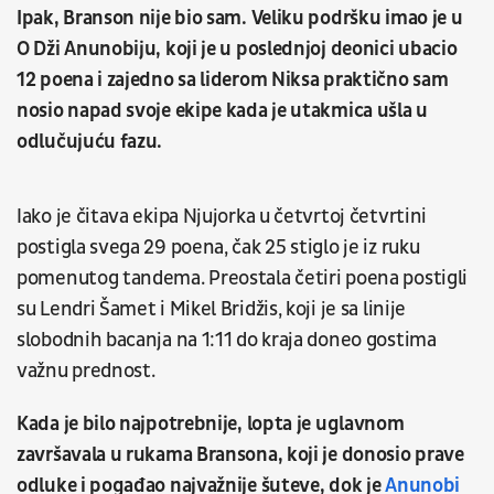
Ipak, Branson nije bio sam. Veliku podršku imao je u
O Dži Anunobiju, koji je u poslednjoj deonici ubacio
12 poena i zajedno sa liderom Niksa praktično sam
nosio napad svoje ekipe kada je utakmica ušla u
odlučujuću fazu.
Iako je čitava ekipa Njujorka u četvrtoj četvrtini
postigla svega 29 poena, čak 25 stiglo je iz ruku
pomenutog tandema. Preostala četiri poena postigli
su Lendri Šamet i Mikel Bridžis, koji je sa linije
slobodnih bacanja na 1:11 do kraja doneo gostima
važnu prednost.
Kada je bilo najpotrebnije, lopta je uglavnom
završavala u rukama Bransona, koji je donosio prave
odluke i pogađao najvažnije šuteve, dok je
Anunobi