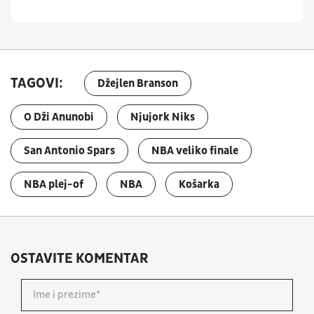
TAGOVI:
Džejlen Branson
O Dži Anunobi
Njujork Niks
San Antonio Spars
NBA veliko finale
NBA plej-of
NBA
Košarka
OSTAVITE KOMENTAR