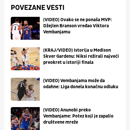
POVEZANE VESTI
(VIDEO) Ovako se ne ponaša MVP:
Džejlen Branson vređao Viktora
Vembanjamu
(KRAJ/VIDEO) Istorija u Medison
Skver Gardenu: Niksi režirali najveći
preokret u istoriji finala
(VIDEO) Vembanjama može da
odahne: Liga donela konačnu odluku
(VIDEO) Anunobi preko
Vembanjame: Potez koji je zapalio
društvene mreže