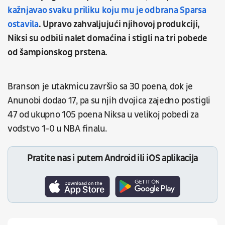
kažnjavao svaku priliku koju mu je odbrana Sparsa
ostavila
. Upravo zahvaljujući njihovoj produkciji,
Niksi su odbili nalet domaćina i stigli na tri pobede
od šampionskog prstena.
Branson je utakmicu završio sa 30 poena, dok je
Anunobi dodao 17, pa su njih dvojica zajedno postigli
47 od ukupno 105 poena Niksa u velikoj pobedi za
vođstvo 1-0 u NBA finalu.
Pratite nas i putem Android ili iOS aplikacija