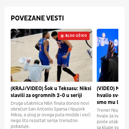
POVEZANE VESTI
BLOG UŽIVO
UŽIVO
(KRAJ/VIDEO) Šok u Teksasu: Niksi
(VIDEO) Majk
slavili za ogromnih 2-0 u seriji
hvalio svog na
smo mu loptu 
Druga utakmica NBA finala donosi novi
obračun San Antonio Sparsa i Njujork
Trener Njujork N
Niksa, a ulog je ovoga puta možda i veći
hvale za svog na
nego što rezultat serije trenutno
posle utakmice o
pokazuje.
sa klupe svog t