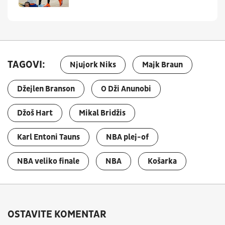
TAGOVI:
Njujork Niks
Majk Braun
Džejlen Branson
O Dži Anunobi
Džoš Hart
Mikal Bridžis
Karl Entoni Tauns
NBA plej-of
NBA veliko finale
NBA
Košarka
OSTAVITE KOMENTAR