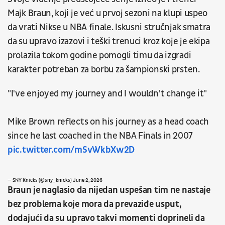
Majk Braun, koji je već u prvoj sezoni na klupi uspeo
da vrati Nikse u NBA finale. Iskusni stručnjak smatra
da su upravo izazovi i teški trenuci kroz koje je ekipa
prolazila tokom godine pomogli timu da izgradi
karakter potreban za borbu za šampionski prsten.
"I've enjoyed my journey and I wouldn't change it"
Mike Brown reflects on his journey as a head coach
since he last coached in the NBA Finals in 2007
pic.twitter.com/mSvWkbXw2D
— SNY Knicks (@sny_knicks)
June 2, 2026
Braun je naglasio da nijedan uspešan tim ne nastaje
bez problema koje mora da prevaziđe usput,
dodajući da su upravo takvi momenti doprineli da