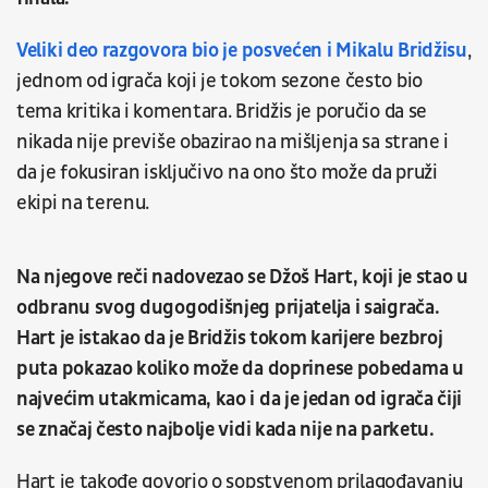
Veliki deo razgovora bio je posvećen i Mikalu Bridžisu
,
jednom od igrača koji je tokom sezone često bio
tema kritika i komentara. Bridžis je poručio da se
nikada nije previše obazirao na mišljenja sa strane i
da je fokusiran isključivo na ono što može da pruži
ekipi na terenu.
Na njegove reči nadovezao se Džoš Hart, koji je stao u
odbranu svog dugogodišnjeg prijatelja i saigrača.
Hart je istakao da je Bridžis tokom karijere bezbroj
puta pokazao koliko može da doprinese pobedama u
najvećim utakmicama, kao i da je jedan od igrača čiji
se značaj često najbolje vidi kada nije na parketu.
Hart je takođe govorio o sopstvenom prilagođavanju