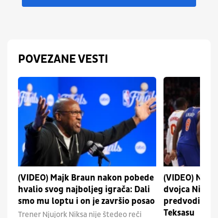
POVEZANE VESTI
(VIDEO) Majk Braun nakon pobede
(VIDEO) Nestv
hvalio svog najboljeg igrača: Dali
dvojca Niksa
smo mu loptu i on je završio posao
predvodio eki
Teksasu
Trener Njujork Niksa nije štedeo reči