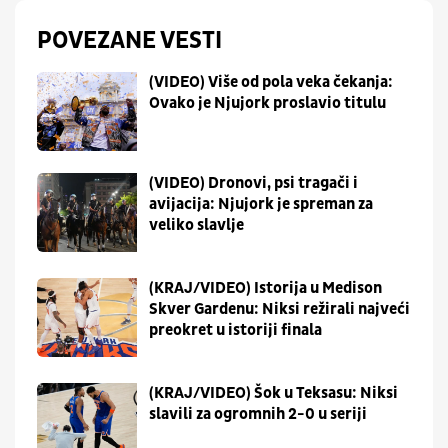
POVEZANE VESTI
(VIDEO) Više od pola veka čekanja:
Ovako je Njujork proslavio titulu
(VIDEO) Dronovi, psi tragači i
avijacija: Njujork je spreman za
veliko slavlje
(KRAJ/VIDEO) Istorija u Medison
Skver Gardenu: Niksi režirali najveći
preokret u istoriji finala
(KRAJ/VIDEO) Šok u Teksasu: Niksi
slavili za ogromnih 2-0 u seriji