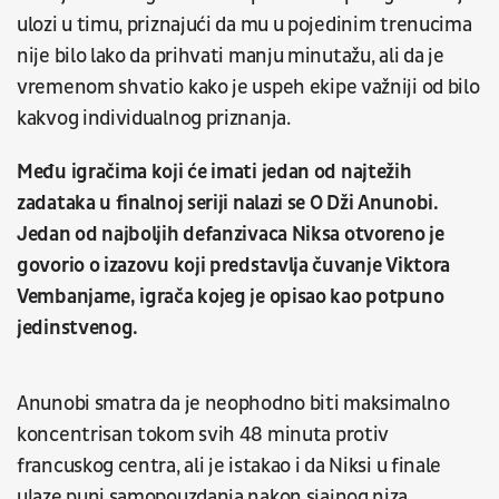
ulozi u timu, priznajući da mu u pojedinim trenucima
nije bilo lako da prihvati manju minutažu, ali da je
vremenom shvatio kako je uspeh ekipe važniji od bilo
kakvog individualnog priznanja.
Među igračima koji će imati jedan od najtežih
zadataka u finalnoj seriji nalazi se O Dži Anunobi.
Jedan od najboljih defanzivaca Niksa otvoreno je
govorio o izazovu koji predstavlja čuvanje Viktora
Vembanjame, igrača kojeg je opisao kao potpuno
jedinstvenog.
Anunobi smatra da je neophodno biti maksimalno
koncentrisan tokom svih 48 minuta protiv
francuskog centra, ali je istakao i da Niksi u finale
ulaze puni samopouzdanja nakon sjajnog niza