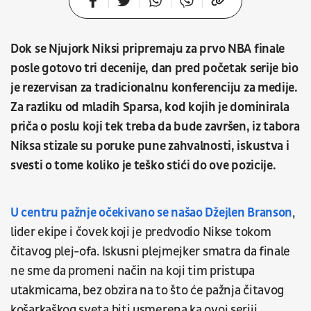
Dok se Njujork Niksi pripremaju za prvo NBA finale
posle gotovo tri decenije, dan pred početak serije bio
je rezervisan za tradicionalnu konferenciju za medije.
Za razliku od mladih Sparsa, kod kojih je dominirala
priča o poslu koji tek treba da bude završen, iz tabora
Niksa stizale su poruke pune zahvalnosti, iskustva i
svesti o tome koliko je teško stići do ove pozicije.
U centru pažnje očekivano se našao Džejlen Branson
,
lider ekipe i čovek koji je predvodio Nikse tokom
čitavog plej-ofa. Iskusni plejmejker smatra da finale
ne sme da promeni način na koji tim pristupa
utakmicama, bez obzira na to što će pažnja čitavog
košarkaškog sveta biti usmerena ka ovoj seriji.