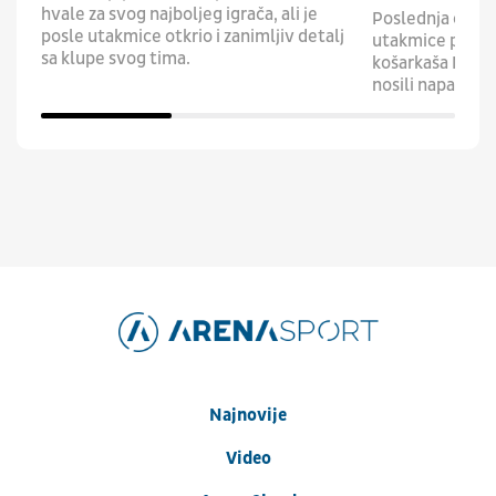
hvale za svog najboljeg igrača, ali je
Poslednja četvr
posle utakmice otkrio i zanimljiv detalj
utakmice protek
sa klupe svog tima.
košarkaša Niksa
nosili napad svo
Najnovije
Video