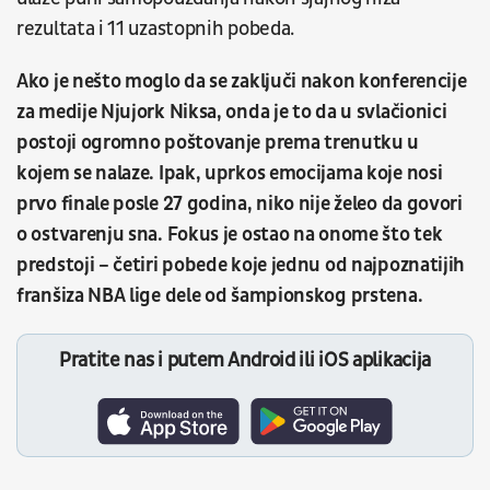
rezultata i 11 uzastopnih pobeda.
Ako je nešto moglo da se zaključi nakon konferencije
za medije Njujork Niksa, onda je to da u svlačionici
postoji ogromno poštovanje prema trenutku u
kojem se nalaze. Ipak, uprkos emocijama koje nosi
prvo finale posle 27 godina, niko nije želeo da govori
o ostvarenju sna. Fokus je ostao na onome što tek
predstoji – četiri pobede koje jednu od najpoznatijih
franšiza NBA lige dele od šampionskog prstena.
Pratite nas i putem Android ili iOS aplikacija