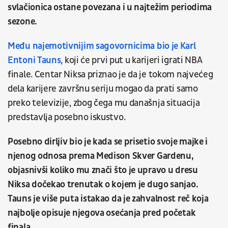
svlačionica ostane povezana i u najtežim periodima
sezone.
Među najemotivnijim sagovornicima bio je Karl
Entoni Tauns
, koji će prvi put u karijeri igrati NBA
finale. Centar Niksa priznao je da je tokom najvećeg
dela karijere završnu seriju mogao da prati samo
preko televizije, zbog čega mu današnja situacija
predstavlja posebno iskustvo.
Posebno dirljiv bio je kada se prisetio svoje majke i
njenog odnosa prema Medison Skver Gardenu,
objasnivši koliko mu znači što je upravo u dresu
Niksa dočekao trenutak o kojem je dugo sanjao.
Tauns je više puta istakao da je zahvalnost reč koja
najbolje opisuje njegova osećanja pred početak
finala.