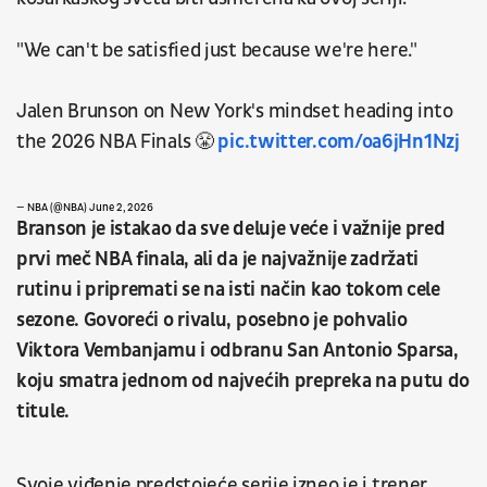
"We can't be satisfied just because we're here."
Jalen Brunson on New York's mindset heading into
the 2026 NBA Finals 😤
pic.twitter.com/oa6jHn1Nzj
— NBA (@NBA)
June 2, 2026
Branson je istakao da sve deluje veće i važnije pred
prvi meč NBA finala, ali da je najvažnije zadržati
rutinu i pripremati se na isti način kao tokom cele
sezone. Govoreći o rivalu, posebno je pohvalio
Viktora Vembanjamu i odbranu San Antonio Sparsa,
koju smatra jednom od najvećih prepreka na putu do
titule.
Svoje viđenje predstojeće serije izneo je i trener