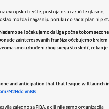
na evropsko tržište, postojale su različite glasine,
e poslao možda i najjasniju poruku do sada: plan nije st
. Nadamo se i očekujemo da liga počne tokom sezone
onude zainteresovanih franšiza očekujemo krajem
 veoma smo uzbuđeni zbog svega što sledi", rekao je
hope and anticipation that that league will launch i
.com/M2HdcivnBB
zvija zajedno sa FIBA, a cilj nije samo organizacija