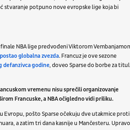
već stvaranje potpuno nove evropske lige koja bi
ko finale NBA lige predvođeni Viktorom Vembanjamo
postao globalna zvezda
. Francuz je ove sezone
eg defanzivca godine
, doveo Sparse do borbe za titul
francuskom vremenu nisu sprečili organizovanje
 širom Francuske, a NBA očigledno vidi priliku.
 u Evropu, pošto Sparse očekuju dve utakmice prot
anuara, a zatim tri dana kasnije u Mančesteru. Upravo