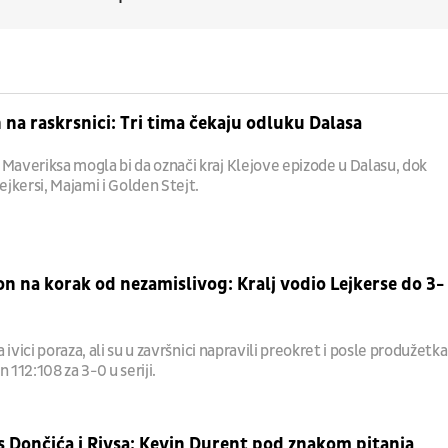
na raskrsnici: Tri tima čekaju odluku Dalasa
 Maveriksa mogla bi da označi kraj Klejove epizode u Dalasu, dok
Lejkersi, Majami i Golden Stejt.
n na korak od nezamislivog: Kralj vodio Lejkerse do 3-
na ivici poraza, ali su u završnici napravili preokret i posle produžetka
 112:108 za 3-0 u seriji.
s Dončića i Rivsa: Kevin Durent pod znakom pitanja