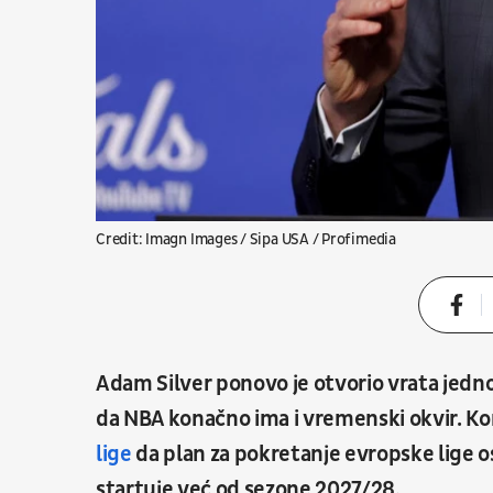
Credit: Imagn Images / Sipa USA / Profimedia
Adam Silver ponovo je otvorio vrata jednoj
da NBA konačno ima i vremenski okvir. Ko
lige
da plan za pokretanje evropske lige o
startuje već od sezone 2027/28.