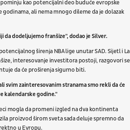
e pominju kao potencijalni deo buduće evropske
 je godinama, ali nema mnogo dileme da je dolazak
i da dodeljujemo franšize", dodao je Silver.
otencijalnog širenja NBA lige unutar SAD. Sijetl i La
šize, interesovanje investitora postoji, razgovori se
rantuje da će proširenja sigurno biti.
 ali svim zainteresovanim stranama smo rekli da će
e kalendarske godine."
eci mogla da promeni izgled na dva kontinenta
ozila proizvod širom sveta sada deluje spremno da
irektno u Evropu.