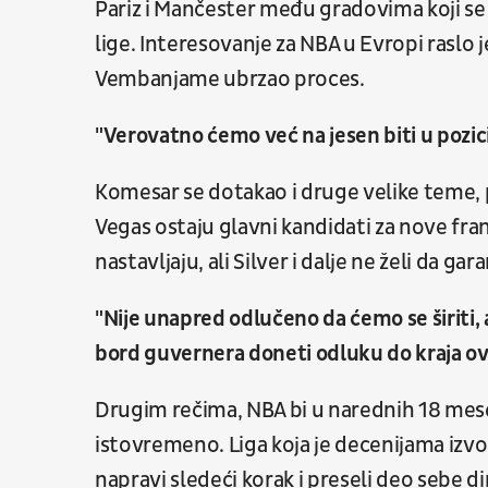
Pariz i Mančester među gradovima koji s
lige. Interesovanje za NBA u Evropi raslo
Vembanjame ubrzao proces.
"Verovatno ćemo već na jesen biti u pozicij
Komesar se dotakao i druge velike teme, p
Vegas ostaju glavni kandidati za nove fran
nastavljaju, ali Silver i dalje ne želi da ga
"Nije unapred odlučeno da ćemo se širiti,
bord guvernera doneti odluku do kraja ov
Drugim rečima, NBA bi u narednih 18 mes
istovremeno. Liga koja je decenijama izv
napravi sledeći korak i preseli deo sebe d