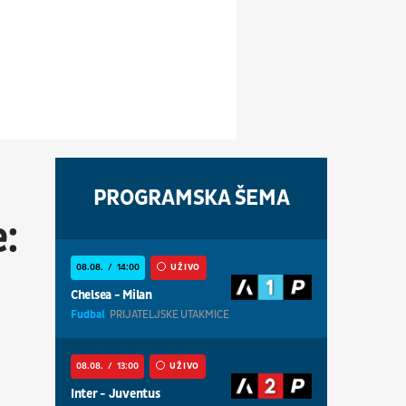
PROGRAMSKA ŠEMA
e:
08.08.
14:00
UŽIVO
Chelsea - Milan
Fudbal
PRIJATELJSKE UTAKMICE
08.08.
13:00
UŽIVO
Inter - Juventus