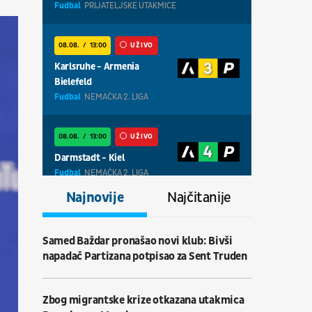
Fudbal
PRIJATELJSKE UTAKMICE
08.08.
13:00
UŽIVO
Karlsruhe - Armenia
Bielefeld
Fudbal
NEMAČKA 2. LIGA
08.08.
13:00
UŽIVO
Darmstadt - Kiel
Fudbal
NEMAČKA 2. LIGA
Najnovije
Najčitanije
08.08.
13:00
UŽIVO
Magdeburg - Braunschweig
Samed Baždar pronašao novi klub: Bivši
Fudbal
NEMAČKA 2. LIGA
napadač Partizana potpisao za Sent Truden
08.08.
18:30
UŽIVO
Zbog migrantske krize otkazana utakmica
Centralni teren, dan 7,