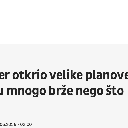
r otkrio velike planov
u mnogo brže nego što
06.2026
02:00