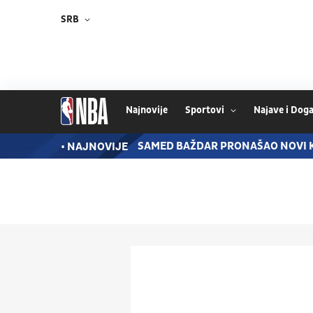
SRB
Najnovije
Sportovi
Najave i Doga
ZAUSTAVLJENE U TORONTU
SAMED BAŽDAR PRONAŠAO NOVI K
• NAJNOVIJE