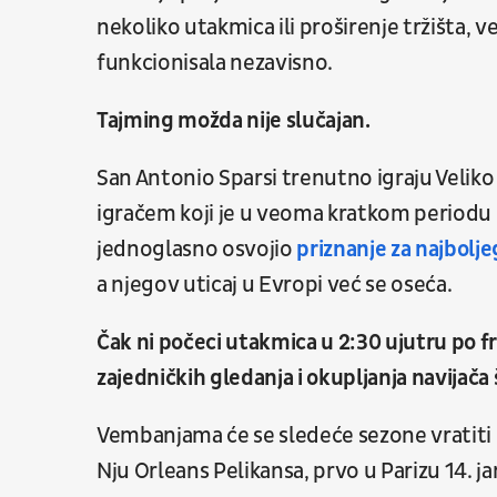
nekoliko utakmica ili proširenje tržišta, 
funkcionisala nezavisno.
Tajming možda nije slučajan.
San Antonio Sparsi trenutno igraju Veli
igračem koji je u veoma kratkom periodu
jednoglasno osvojio
priznanje za najbolj
a njegov uticaj u Evropi već se oseća.
Čak ni počeci utakmica u 2:30 ujutru po 
zajedničkih gledanja i okupljanja navijača
Vembanjama će se sledeće sezone vratiti
Nju Orleans Pelikansa, prvo u Parizu 14. j