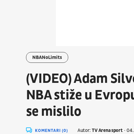
NBANoLimits
(VIDEO) Adam Silve
NBA stiže u Evrop
se mislilo
Autor:
TV Arena sport
04.
KOMENTARI (0)