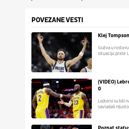
POVEZANE VESTI
Klej Tompson 
Gužva u rosteru
situaciju prate 
(VIDEO) Lebro
0
Lejkersi su bili 
savladali Hjuston
Poznat statu