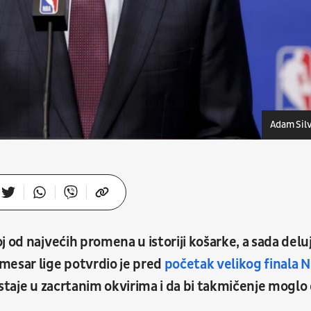
Adam Sil
 od najvećih promena u istoriji košarke, a sada delu
mesar lige potvrdio je pred
početak velikog finala 
staje u zacrtanim okvirima i da bi takmičenje moglo