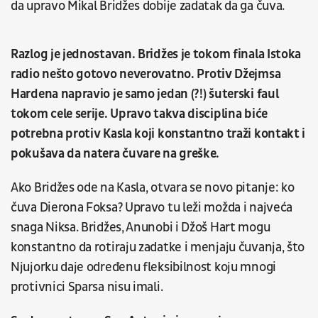
da upravo Mikal Bridžes dobije zadatak da ga čuva.
Razlog je jednostavan. Bridžes je tokom finala Istoka
radio nešto gotovo neverovatno. Protiv Džejmsa
Hardena napravio je samo jedan (?!) šuterski faul
tokom cele serije. Upravo takva disciplina biće
potrebna protiv Kasla koji konstantno traži kontakt i
pokušava da natera čuvare na greške.
Ako Bridžes ode na Kasla, otvara se novo pitanje: ko
čuva Dierona Foksa? Upravo tu leži možda i najveća
snaga Niksa. Bridžes, Anunobi i Džoš Hart mogu
konstantno da rotiraju zadatke i menjaju čuvanja, što
Njujorku daje određenu fleksibilnost koju mnogi
protivnici Sparsa nisu imali.