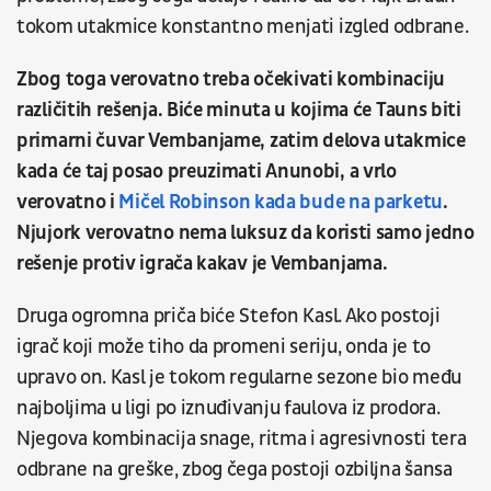
tokom utakmice konstantno menjati izgled odbrane.
Zbog toga verovatno treba očekivati kombinaciju
različitih rešenja. Biće minuta u kojima će Tauns biti
primarni čuvar Vembanjame, zatim delova utakmice
kada će taj posao preuzimati Anunobi, a vrlo
verovatno i
Mičel Robinson kada bude na parketu
.
Njujork verovatno nema luksuz da koristi samo jedno
rešenje protiv igrača kakav je Vembanjama.
Druga ogromna priča biće Stefon Kasl. Ako postoji
igrač koji može tiho da promeni seriju, onda je to
upravo on. Kasl je tokom regularne sezone bio među
najboljima u ligi po iznuđivanju faulova iz prodora.
Njegova kombinacija snage, ritma i agresivnosti tera
odbrane na greške, zbog čega postoji ozbiljna šansa