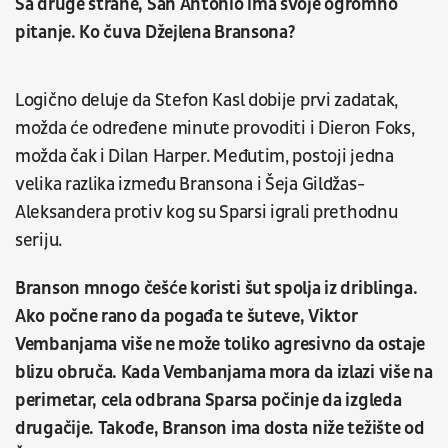
Sa druge strane, San Antonio ima svoje ogromno
pitanje. Ko čuva Džejlena Bransona?
Logično deluje da Stefon Kasl dobije prvi zadatak,
možda će određene minute provoditi i Dieron Foks,
možda čak i Dilan Harper. Međutim, postoji jedna
velika razlika između Bransona i Šeja Gildžas-
Aleksandera protiv kog su Sparsi igrali prethodnu
seriju.
Branson mnogo češće koristi šut spolja iz driblinga.
Ako počne rano da pogađa te šuteve, Viktor
Vembanjama više ne može toliko agresivno da ostaje
blizu obruča. Kada Vembanjama mora da izlazi više na
perimetar, cela odbrana Sparsa počinje da izgleda
drugačije. Takođe, Branson ima dosta niže težište od