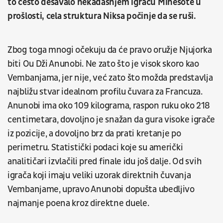
to često dešavalo nekadašnjem igraču Minesote u
prošlosti, cela struktura Niksa počinje da se ruši.
Zbog toga mnogi očekuju da će pravo oružje Njujorka
biti Ou Dži Anunobi. Ne zato što je visok skoro kao
Vembanjama, jer nije, već zato što možda predstavlja
najbližu stvar idealnom profilu čuvara za Francuza.
Anunobi ima oko 109 kilograma, raspon ruku oko 218
centimetara, dovoljno je snažan da gura visoke igrače
iz pozicije, a dovoljno brz da prati kretanje po
perimetru. Statistički podaci koje su američki
analitičari izvlačili pred finale idu još dalje. Od svih
igrača koji imaju veliki uzorak direktnih čuvanja
Vembanjame, upravo Anunobi dopušta ubedljivo
najmanje poena kroz direktne duele.