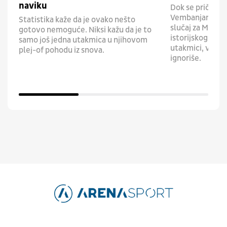
naviku
Dok se pričalo 
Vembanjami, on 
Statistika kaže da je ovako nešto
slučaj za MVP p
gotovo nemoguće. Niksi kažu da je to
istorijskog preo
samo još jedna utakmica u njihovom
utakmici, više 
plej-of pohodu iz snova.
ignoriše.