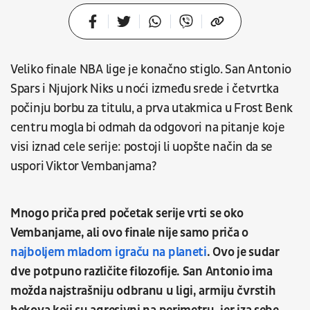
Veliko finale NBA lige je konačno stiglo. San Antonio
Spars i Njujork Niks u noći između srede i četvrtka
počinju borbu za titulu, a prva utakmica u Frost Benk
centru mogla bi odmah da odgovori na pitanje koje
visi iznad cele serije: postoji li uopšte način da se
uspori Viktor Vembanjama?
Mnogo priča pred početak serije vrti se oko
Vembanjame, ali ovo finale nije samo priča o
najboljem mladom igraču na planeti
. Ovo je sudar
dve potpuno različite filozofije. San Antonio ima
možda najstrašniju odbranu u ligi, armiju čvrstih