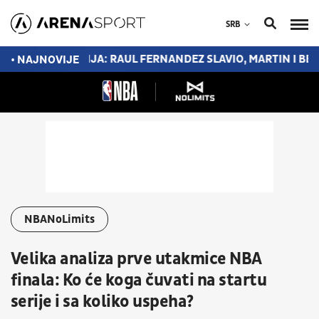
SRB
MOĆNA APRILIJA: RAUL FERNANDEZ SLAVIO, MARTIN I BECEKI
• NAJNOVIJE
NBANoLimits
Velika analiza prve utakmice NBA
finala: Ko će koga čuvati na startu
serije i sa koliko uspeha?