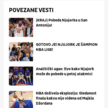
POVEZANE VESTI
(KRAJ) Pobeda Njujorka u San
Antoniju!
GOTOVO JE! NJUJORK JE ŠAMPION
NBA LIGE!
Analitički ugao: Evo kako Njujork
može do pobede u petoj utakmici
NBA doživela eksploziju: Gledanost
finala kakva nije viđena od Majkla
Džordana