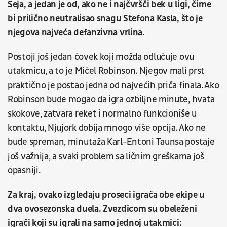
Šeja, a jedan je od, ako ne i najčvršči bek u ligi, čime
bi prilično neutralisao snagu Stefona Kasla, što je
njegova najveća defanzivna vrlina.
Postoji još jedan čovek koji možda odlučuje ovu
utakmicu, a to je Mičel Robinson. Njegov mali prst
praktično je postao jedna od najvećih priča finala. Ako
Robinson bude mogao da igra ozbiljne minute, hvata
skokove, zatvara reket i normalno funkcioniše u
kontaktu, Njujork dobija mnogo više opcija. Ako ne
bude spreman, minutaža Karl-Entoni Taunsa postaje
još važnija, a svaki problem sa ličnim greškama još
opasniji.
Za kraj, ovako izgledaju proseci igrača obe ekipe u
dva ovosezonska duela. Zvezdicom su obeleženi
igrači koji su igrali na samo jednoj utakmici: