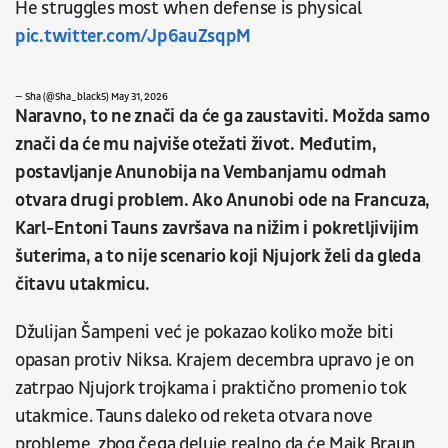
He struggles most when defense is physical
pic.twitter.com/Jp6auZsqpM
— Sha (@Sha_black5)
May 31, 2026
Naravno, to ne znači da će ga zaustaviti. Možda samo
znači da će mu najviše otežati život. Međutim,
postavljanje Anunobija na Vembanjamu odmah
otvara drugi problem. Ako Anunobi ode na Francuza,
Karl-Entoni Tauns završava na nižim i pokretljivijim
šuterima, a to nije scenario koji Njujork želi da gleda
čitavu utakmicu.
Džulijan Šampeni već je pokazao koliko može biti
opasan protiv Niksa. Krajem decembra upravo je on
zatrpao Njujork trojkama i praktično promenio tok
utakmice. Tauns daleko od reketa otvara nove
probleme, zbog čega deluje realno da će Majk Braun