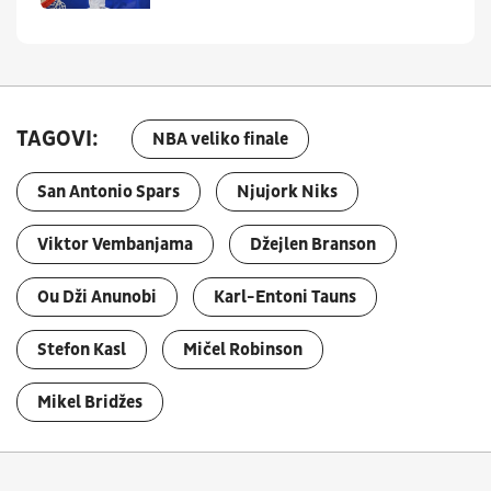
TAGOVI:
NBA veliko finale
San Antonio Spars
Njujork Niks
Viktor Vembanjama
Džejlen Branson
Ou Dži Anunobi
Karl-Entoni Tauns
Stefon Kasl
Mičel Robinson
Mikel Bridžes