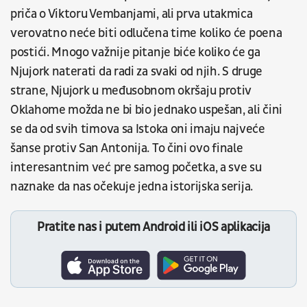
priča o Viktoru Vembanjami, ali prva utakmica
verovatno neće biti odlučena time koliko će poena
postići. Mnogo važnije pitanje biće koliko će ga
Njujork naterati da radi za svaki od njih. S druge
strane, Njujork u međusobnom okršaju protiv
Oklahome možda ne bi bio jednako uspešan, ali čini
se da od svih timova sa Istoka oni imaju najveće
šanse protiv San Antonija. To čini ovo finale
interesantnim već pre samog početka, a sve su
naznake da nas očekuje jedna istorijska serija.
Pratite nas i putem Android ili iOS aplikacija