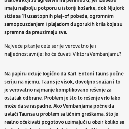
bekova koji su agresivni na perimetru, jer iza sebe
imaju najbolju potporu u istoriji košarke, dok Njujork
stiže sa 11 uzastopnih plej-of pobeda, ogromnim
samopouzdanjem i plejadom dugorukih krila koja su
spremna da preuzimaju sve.
Najveće pitanje cele serije verovatno je i
najjednostavnije: ko će čuvati Viktora Vembanjamu?
Na papiru deluje logično da Karl-Entoni Tauns počne
seriju na njemu. Tauns je visok, dovoljno snažan i to
je verovatno najmanje komplikovano rešenje za
ostatak odbrane. Problem je što to rešenje vrlo lako
može da se raspadne. Ako Vembanjama počne da
uvlači Taunsa u problem sa ličnim greškama, što je
realno očekivati pogotovo uzimajući u obzir koliko se