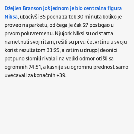
Džejlen Branson još jednom je bio centralna figura
Niksa
, ubacivši 35 poena za tek 30 minuta koliko je
proveo na parketu, od čega je čak 27 postigao u
prvom poluvremenu. Njujork Niksi su od starta
nametnuli svoj ritam, rešili su prvu četvrtinu u svoju
korist rezultatom 33:25, a zatim u drugoj deonici
potpuno slomili rivala i na veliki odmor otišli sa
ogromnih 74:51, a kasnije su ogromnu prednost samo
uvećavali za konačnih +39.