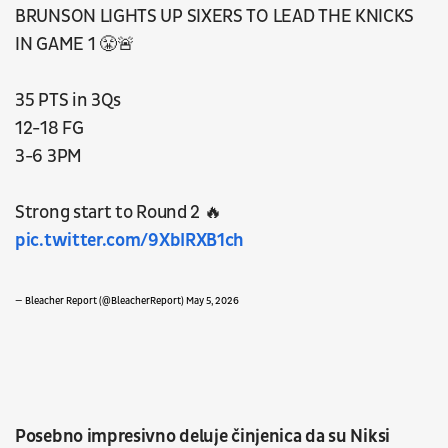
BRUNSON LIGHTS UP SIXERS TO LEAD THE KNICKS
IN GAME 1 😤🚨
35 PTS in 3Qs
12-18 FG
3-6 3PM
Strong start to Round 2 🔥
pic.twitter.com/9XbIRXB1ch
— Bleacher Report (@BleacherReport)
May 5, 2026
Posebno impresivno deluje činjenica da su Niksi