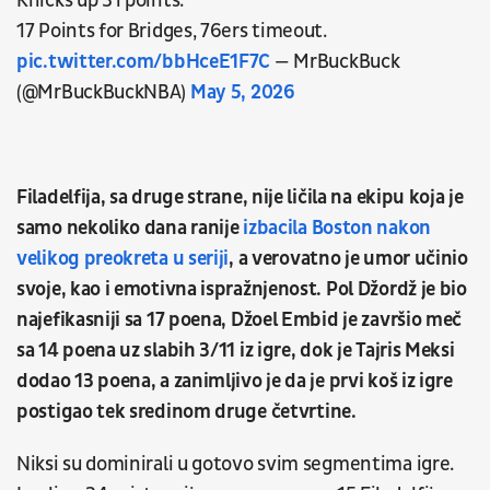
Knicks up 31 points.
17 Points for Bridges, 76ers timeout.
pic.twitter.com/bbHceE1F7C
— MrBuckBuck
(@MrBuckBuckNBA)
May 5, 2026
Filadelfija, sa druge strane, nije ličila na ekipu koja je
samo nekoliko dana ranije
izbacila Boston nakon
velikog preokreta u seriji
, a verovatno je umor učinio
svoje, kao i emotivna ispražnjenost. Pol Džordž je bio
najefikasniji sa 17 poena, Džoel Embid je završio meč
sa 14 poena uz slabih 3/11 iz igre, dok je Tajris Meksi
dodao 13 poena, a zanimljivo je da je prvi koš iz igre
postigao tek sredinom druge četvrtine.
Niksi su dominirali u gotovo svim segmentima igre.