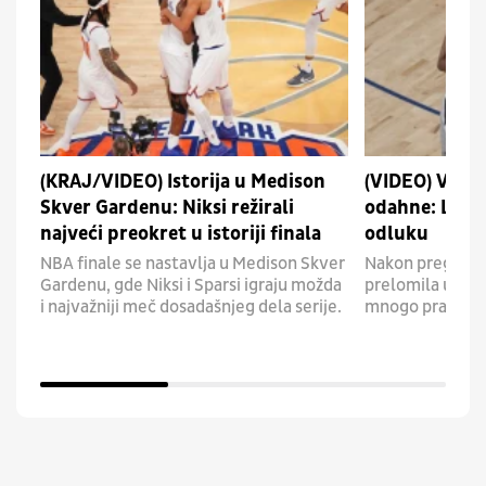
(KRAJ/VIDEO) Istorija u Medison
(VIDEO) Vem
Skver Gardenu: Niksi režirali
odahne: Liga
najveći preokret u istoriji finala
odluku
NBA finale se nastavlja u Medison Skver
Nakon pregleda 
Gardenu, gde Niksi i Sparsi igraju možda
prelomila u sluč
i najvažniji meč dosadašnjeg dela serije.
mnogo prašine.