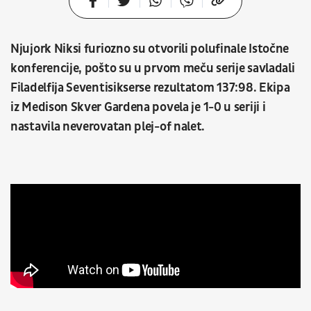
Njujork Niksi furiozno su otvorili polufinale Istočne
konferencije, pošto su u prvom meču serije savladali
Filadelfija Seventisikserse rezultatom 137:98. Ekipa
iz Medison Skver Gardena povela je 1-0 u seriji i
nastavila neverovatan plej-of nalet.