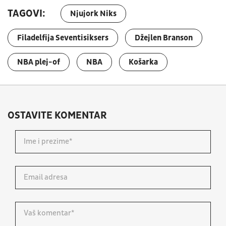
TAGOVI:
Njujork Niks
Filadelfija Seventisiksers
Džejlen Branson
NBA plej-of
NBA
Košarka
OSTAVITE KOMENTAR