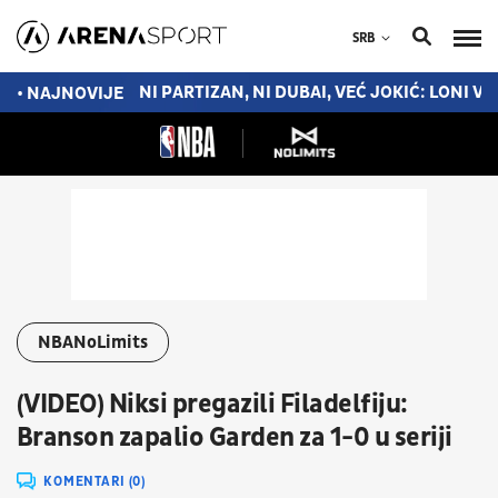
SRB
AK OD PLEJ-OFA
NI PARTIZAN, NI DUBAI, VEĆ JOKIĆ: LONI V
• NAJNOVIJE
NBANoLimits
(VIDEO) Niksi pregazili Filadelfiju:
Branson zapalio Garden za 1-0 u seriji
KOMENTARI (0)