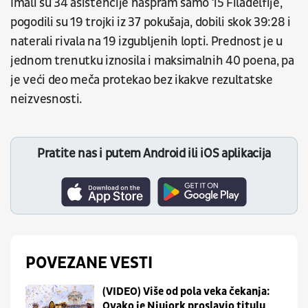
Imali su 34 asistencije naspram samo 15 Filadelfije,
pogodili su 19 trojki iz 37 pokušaja, dobili skok 39:28 i
naterali rivala na 19 izgubljenih lopti. Prednost je u
jednom trenutku iznosila i maksimalnih 40 poena, pa
je veći deo meča protekao bez ikakve rezultatske
neizvesnosti.
Pratite nas i putem Android ili iOS aplikacija
POVEZANE VESTI
(VIDEO) Više od pola veka čekanja:
Ovako je Njujork proslavio titulu