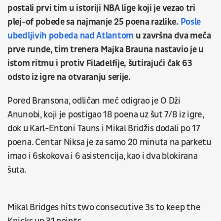
postali prvi tim u istoriji NBA lige koji je vezao tri
plej-of pobede sa najmanje 25 poena razlike.
Posle
ubedljivih pobeda nad Atlantom
u završna dva meča
prve runde, tim trenera Majka Brauna nastavio je u
istom ritmu i protiv Filadelfije, šutirajući čak 63
odsto iz igre na otvaranju serije.
Pored Bransona, odličan meč odigrao je O Dži
Anunobi, koji je postigao 18 poena uz šut 7/8 iz igre,
dok u Karl-Entoni Tauns i Mikal Bridžis dodali po 17
poena. Centar Niksa je za samo 20 minuta na parketu
imao i 6skokova i 6 asistencija, kao i dva blokirana
šuta.
Mikal Bridges hits two consecutive 3s to keep the