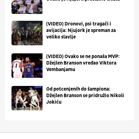
(VIDEO) Dronovi, psi tragači i
avijacija: Njujork je spreman za
veliko slavlje
(VIDEO) Ovako se ne ponaša MVP:
Džejlen Branson vređao Viktora
Vembanjamu
Od potcenjenih do šampiona:
Džejlen Branson se pridružio Nikoli
Jokiću