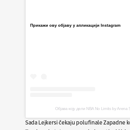
Прикажи ову објаву у апликацији Instagram
Објава коју дели NBA No Limits by Arena 
Sada Lejkersi čekaju polufinale Zapadne k