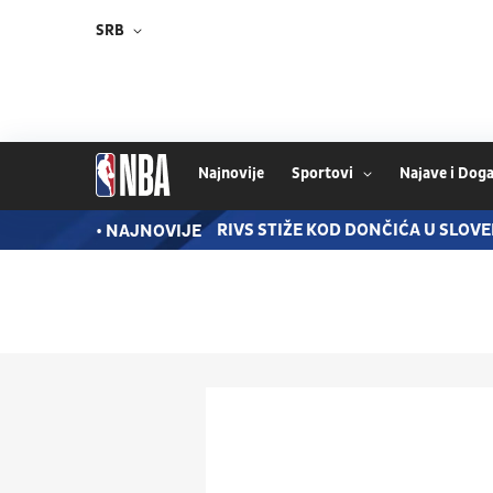
SRB
Najnovije
Sportovi
Najave i Doga
JASNU PORUKU PARTIZANU
RIVS STIŽE KOD DONČIĆA U SLOVE
• NAJNOVIJE