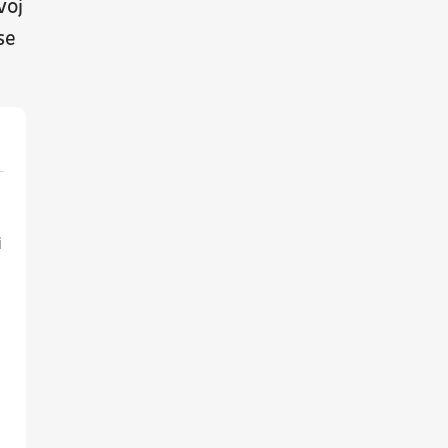
voj
08.08.
20:45
UŽIVO
se
Sochaux - Saint-Etienne
Fudbal
FRANCUSKA 2. LIGA
i