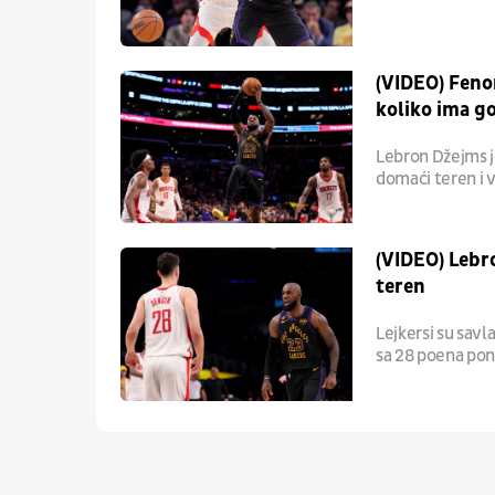
(VIDEO) Feno
koliko ima g
Lebron Džejms je
domaći teren i v
(VIDEO) Lebr
teren
Lejkersi su savl
sa 28 poena pon