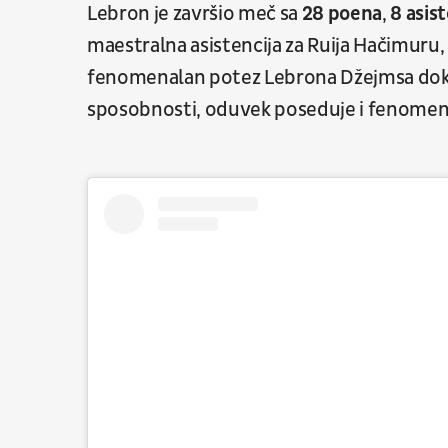
Lebron je završio meč sa
28 poena
,
8 asist
maestralna asistencija za Ruija Hačimuru, 
fenomenalan potez Lebrona Džejmsa dokaz 
sposobnosti, oduvek poseduje i fenomen