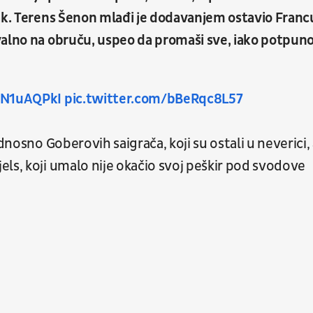
mak. Terens Šenon mlađi je dodavanjem ostavio Franc
valno na obruču, uspeo da promaši sve, iako potpun
6BN1uAQPkI
pic.twitter.com/bBeRqc8L57
dnosno Goberovih saigrača, koji su ostali u neverici,
ls, koji umalo nije okačio svoj peškir pod svodove