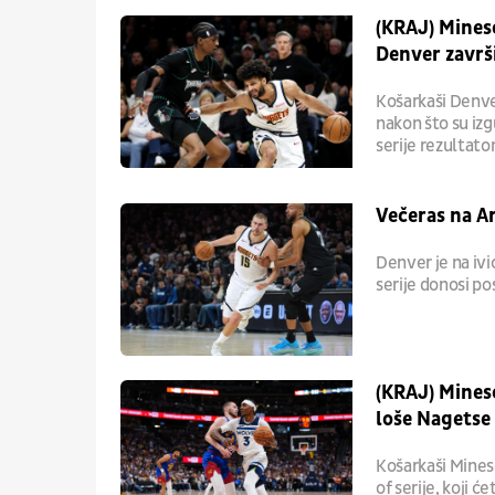
(KRAJ) Mines
Denver završ
Košarkaši Denve
nakon što su iz
serije rezultato
Večeras na Ar
Denver je na ivi
serije donosi p
(KRAJ) Mines
loše Nagetse z
Košarkaši Mine
of serije, koji ć