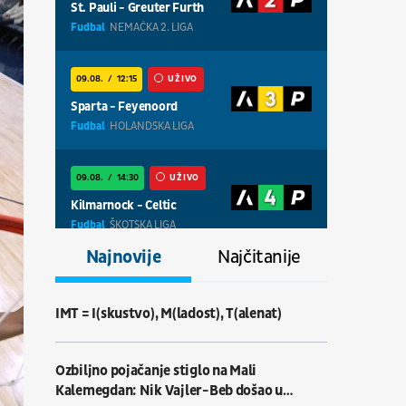
St. Pauli - Greuter Furth
Fudbal
NEMAČKA 2. LIGA
09.08.
12:15
UŽIVO
Sparta - Feyenoord
Fudbal
HOLANDSKA LIGA
09.08.
14:30
UŽIVO
Kilmarnock - Celtic
Fudbal
ŠKOTSKA LIGA
Najnovije
Najčitanije
09.08.
13:30
UŽIVO
Cottbus - Hannover
IMT = I(skustvo), M(ladost), T(alenat)
Fudbal
NEMAČKA 2. LIGA
Ozbiljno pojačanje stiglo na Mali
09.08.
18:30
UŽIVO
Kalemegdan: Nik Vajler-Beb došao u
Centralni teren, dan 8,