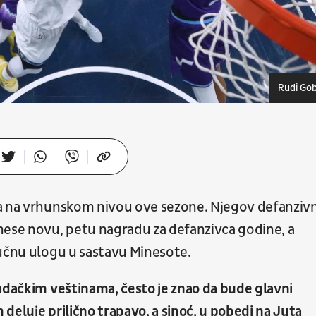
Rudi Go
ra na vrhunskom nivou ove sezone. Njegov defanzivn
ese novu, petu nagradu za defanzivca godine, a
jučnu ulogu u sastavu Minesote.
padačkim veštinama, često je znao da bude glavni
deluje prilično trapavo, a sinoć, u pobedi na Juta