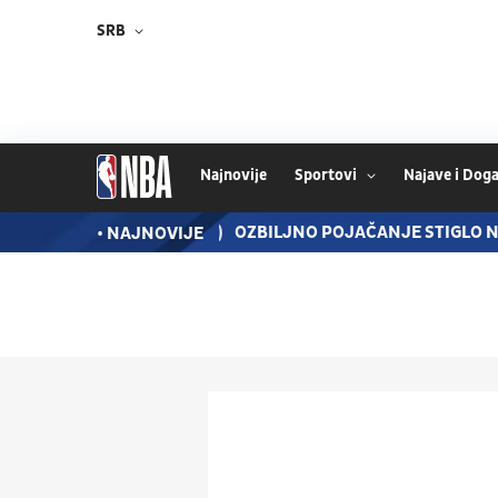
SRB
Najnovije
Sportovi
Najave i Doga
LADOST), T(ALENAT)
OZBILJNO POJAČANJE STIGLO NA MALI 
• NAJNOVIJE