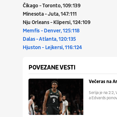
Čikago - Toronto, 109:139
Minesota - Juta, 147:111
Nju Orleans - Klipersi, 124:109
Memfis - Denver, 125:118
Dalas - Atlanta, 120:135
Hjuston - Lejkersi, 116:124
POVEZANE VESTI
Večeras na A
Serija je na 2:2
a Edvards ponov