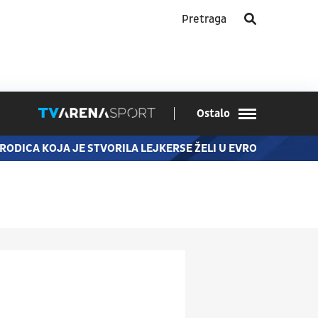
Ostalo
KOJA JE STVORILA LEJKERSE ŽELI U EVROLIGU: ČUVENA DIN