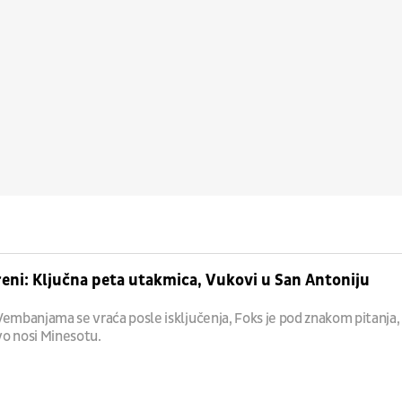
reni: Ključna peta utakmica, Vukovi u San Antoniju
, Vembanjama se vraća posle isključenja, Foks je pod znakom pitanja,
o nosi Minesotu.