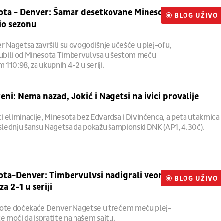
ota - Denver: Šamar desetkovane Minesote,
BLOG UŽIVO
UŽIVO
io sezonu
r Nagetsa završili su ovogodišnje učešće u plej-ofu,
gubili od Minesota Timbervulvsa u šestom meču
m 110:98, za ukupnih 4-2 u seriji.
eni: Nema nazad, Jokić i Nagetsi na ivici provalije
ci eliminacije, Minesota bez Edvardsa i Divinćenca, a peta utakmica
oslednju šansu Nagetsa da pokažu šampionski DNK (AP1, 4.30č).
ota-Denver: Timbervulvsi nadigrali veoma
BLOG UŽIVO
UŽIVO
a 2-1 u seriji
sote dočekaće Denver Nagetse u trećem meču plej-
ete moći da ispratite na našem sajtu.