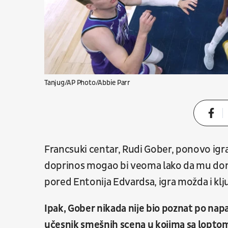
Tanjug/AP Photo/Abbie Parr
Francsuki centar, Rudi Gober, ponovo ig
doprinos mogao bi veoma lako da mu don
pored Entonija Edvardsa, igra možda i kl
Ipak, Gober nikada nije bio poznat po na
učesnik smešnih scena u kojima sa loptom 