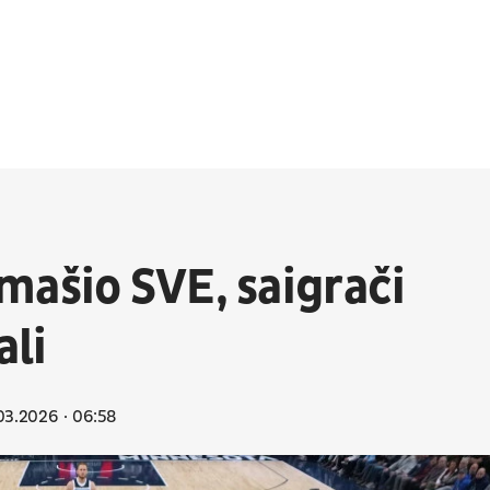
mašio SVE, saigrači
ali
03.2026
06:58