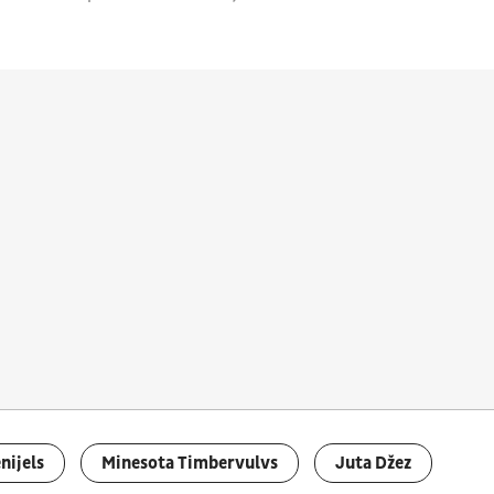
nijels
Minesota Timbervulvs
Juta Džez