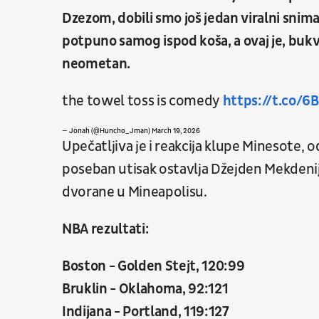
Dzezom, dobili smo još jedan viralni sni
potpuno samog ispod koša, a ovaj je, buk
neometan.
the towel toss is comedy
https://t.co/
— Jonah (@Huncho_Jman)
March 19, 2026
Upečatljiva je i reakcija klupe Minesote, o
poseban utisak ostavlja Džejden Mekdenije
dvorane u Mineapolisu.
NBA rezultati:
Boston - Golden Stejt, 120:99
Bruklin - Oklahoma, 92:121
Indijana - Portland, 119:127