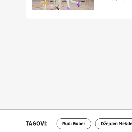
TAGOVI:
Rudi Gober
Džejden Mekde