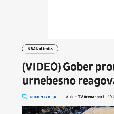
NBANoLimits
(VIDEO) Gober pro
urnebesno reagov
Autor:
TV Arena sport
19.
KOMENTARI (0)