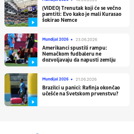
(VIDEO) Trenutak koji će se večno
pamtiti: Evo kako je mali Kurasao
šokirao Nemce
Mundijal 2026
23.06.2026
Amerikanci spustili rampu:
Nemačkom fudbaleru ne
dozvoljavaju da napusti zemlju
Mundijal 2026
21.06.2026
Brazilci u panici: Rafinja okončao
učešće na Svetskom prvenstvu?