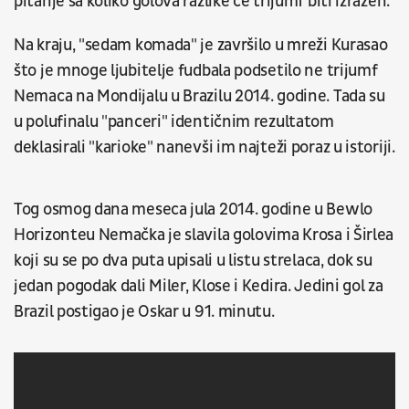
pitanje sa koliko golova razlike će trijumf biti izražen.
Na kraju, "sedam komada" je završilo u mreži Kurasao
što je mnoge ljubitelje fudbala podsetilo ne trijumf
Nemaca na Mondijalu u Brazilu 2014. godine. Tada su
u polufinalu "panceri" identičnim rezultatom
deklasirali "karioke" nanevši im najteži poraz u istoriji.
Tog osmog dana meseca jula 2014. godine u Bewlo
Horizonteu Nemačka je slavila golovima Krosa i Širlea
koji su se po dva puta upisali u listu strelaca, dok su
jedan pogodak dali Miler, Klose i Kedira. Jedini gol za
Brazil postigao je Oskar u 91. minutu.