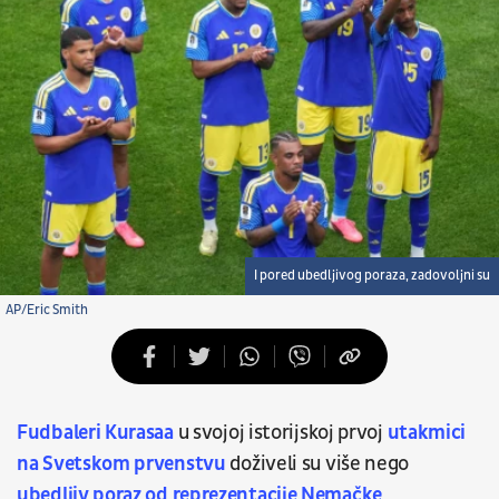
I pored ubedljivog poraza, zadovoljni su
AP/Eric Smith
Fudbaleri Kurasaa
u svojoj istorijskoj prvoj
utakmici
na Svetskom prvenstvu
doživeli su više nego
ubedljiv poraz od reprezentacije Nemačke