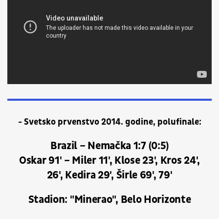
- Svetsko prvenstvo 2014. godine, polufinale:
Brazil – Nemačka 1:7 (0:5)
Oskar 91' – Miler 11', Klose 23', Kros 24',
26', Kedira 29', Širle 69', 79'
Stadion: "Minerao", Belo Horizonte