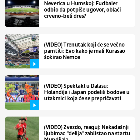
Neverica u Humskoj: Fudbaler
odbio da potpiše ugovor, oblači
crveno-beli dres?
(VIDEO) Trenutak koji će se večno
pamtiti: Evo kako je mali Kurasao
šokirao Nemce
(VIDEO) Spektakl u Dalasu:
Holandija i Japan podelili bodove u
utakmici koja će se prepričavati
(VIDEO) Zvezdo, reaguj: Nekadašnji
ljubimac "delija" zablistao na startu
Mundijala