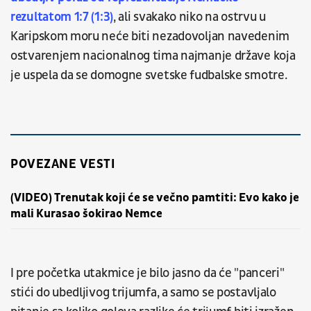
rezultatom 1:7 (1:3)
, ali svakako niko na ostrvu u
Karipskom moru neće biti nezadovoljan navedenim
ostvarenjem nacionalnog tima najmanje države koja
je uspela da se domogne svetske fudbalske smotre.
POVEZANE VESTI
(VIDEO) Trenutak koji će se večno pamtiti: Evo kako je
mali Kurasao šokirao Nemce
I pre početka utakmice je bilo jasno da će "panceri"
stići do ubedljivog trijumfa, a samo se postavljalo