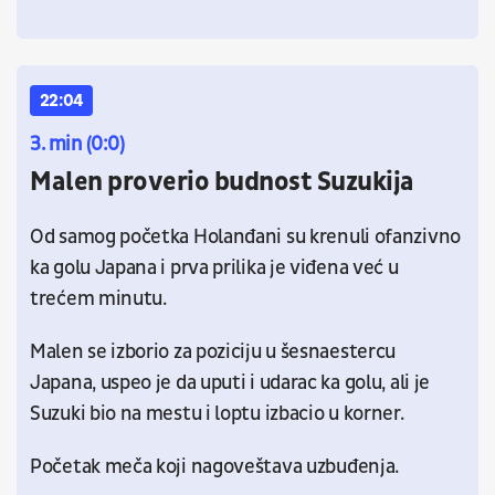
22:04
3. min (0:0)
Malen proverio budnost Suzukija
Od samog početka Holanđani su krenuli ofanzivno
ka golu Japana i prva prilika je viđena već u
trećem minutu.
Malen se izborio za poziciju u šesnaestercu
Japana, uspeo je da uputi i udarac ka golu, ali je
Suzuki bio na mestu i loptu izbacio u korner.
Početak meča koji nagoveštava uzbuđenja.