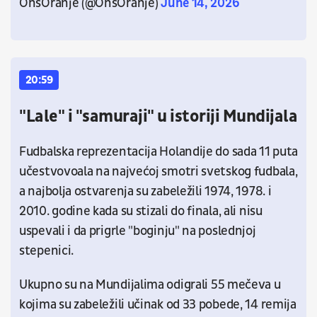
OnsOranje (@OnsOranje)
June 14, 2026
20:59
"Lale" i "samuraji" u istoriji Mundijala
Fudbalska reprezentacija Holandije do sada 11 puta
učestvovoala na najvećoj smotri svetskog fudbala,
a najbolja ostvarenja su zabeležili 1974, 1978. i
2010. godine kada su stizali do finala, ali nisu
uspevali i da prigrle "boginju" na poslednjoj
stepenici.
Ukupno su na Mundijalima odigrali 55 mečeva u
kojima su zabeležili učinak od 33 pobede, 14 remija