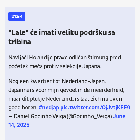
21:54
"Lale" će imati veliku podršku sa
tribina
Navijači Holandije prave odličan štimung pred
početak meča protiv selekcije Japana.
Nog een kwartier tot Nederland-Japan.
Japanners voor mijn gevoel in de meerderheid,
maar dit plukje Nederlanders laat zich nu even
goed horen.
#nedjap
pic.twitter.com/OjJvtjKEE9
— Daniel Godinho Veiga (@Godinho_Veiga)
June
14, 2026