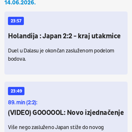
14.06.2026.
23:57
Holandija : Japan 2:2 - kraj utakmice
Duel u Dalasu je okončan zasluženom podelom
bodova.
23:49
89. min (2:2):
(VIDEO) GOOOOOL: Novo izjednačenje
Više nego zasluženo Japan stiže do novog