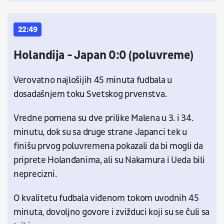
22:49
Holandija - Japan 0:0 (poluvreme)
Verovatno najlošijih 45 minuta fudbala u
dosadašnjem toku Svetskog prvenstva.
Vredne pomena su dve prilike Malena u 3. i 34.
minutu, dok su sa druge strane Japanci tek u
finišu prvog poluvremena pokazali da bi mogli da
priprete Holanđanima, ali su Nakamura i Ueda bili
neprecizni.
O kvalitetu fudbala viđenom tokom uvodnih 45
minuta, dovoljno govore i zvižduci koji su se čuli sa