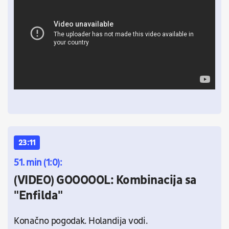
23:11
51. min (1:0):
(VIDEO) GOOOOOL: Kombinacija sa
"Enfilda"
Konačno pogodak. Holandija vodi.