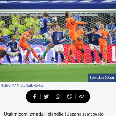
Spektakl u Dalasu
Guliver/AP Photo/Julio Cortez
Utakmicom između Holandije i Japana startovalo