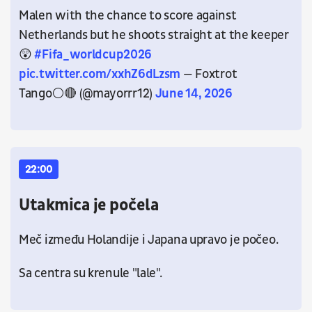
Malen with the chance to score against
Netherlands but he shoots straight at the keeper
😲
#Fifa_worldcup2026
pic.twitter.com/xxhZ6dLzsm
— Foxtrot
Tango⚪🔴 (@mayorrr12)
June 14, 2026
22:00
Utakmica je počela
Meč između Holandije i Japana upravo je počeo.
Sa centra su krenule "lale".