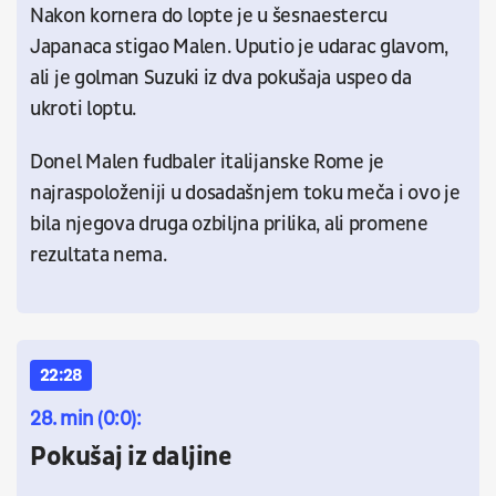
Nakon kornera do lopte je u šesnaestercu
Japanaca stigao Malen. Uputio je udarac glavom,
ali je golman Suzuki iz dva pokušaja uspeo da
ukroti loptu.
Donel Malen fudbaler italijanske Rome je
najraspoloženiji u dosadašnjem toku meča i ovo je
bila njegova druga ozbiljna prilika, ali promene
rezultata nema.
22:28
28. min (0:0):
Pokušaj iz daljine