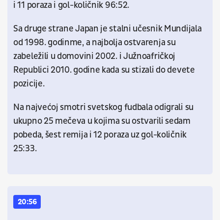
i 11 poraza i gol-količnik 96:52.
Sa druge strane Japan je stalni učesnik Mundijala
od 1998. godinme, a najbolja ostvarenja su
zabeležili u domovini 2002. i Južnoafričkoj
Republici 2010. godine kada su stizali do devete
pozicije.
Na najvećoj smotri svetskog fudbala odigrali su
ukupno 25 mečeva u kojima su ostvarili sedam
pobeda, šest remija i 12 poraza uz gol-količnik
25:33.
20:56