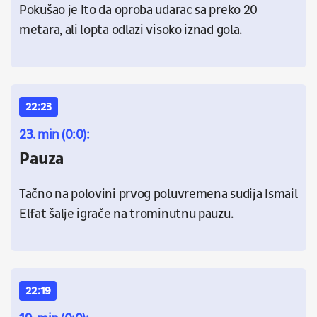
Pokušao je Ito da oproba udarac sa preko 20
metara, ali lopta odlazi visoko iznad gola.
22:23
23. min (0:0):
Pauza
Tačno na polovini prvog poluvremena sudija Ismail
Elfat šalje igrače na trominutnu pauzu.
22:19