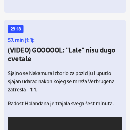
23:18
57. min (1:1):
(VIDEO) GOOOOOL: "Lale" nisu dugo
cvetale
Sjajno se Nakamura izborio za poziciju i uputio
sjajan udarac nakon kojeg se mreža Verbrugena
zatresla -
1:1
.
Radost Holanđana je trajala svega šest minuta.