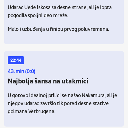
Udarac Uede iskosa sa desne strane, ali je lopta
pogodila spoljni deo mreže.
Malo i uzbuđenja u finipu prvog poluvremena.
22:44
43. min (0:0)
Najbolja šansa na utakmici
U gotovo idealnoj prilici se našao Nakamura, ali je
njegov udarac završio tik pored desne stative
golmana Verbrugena.