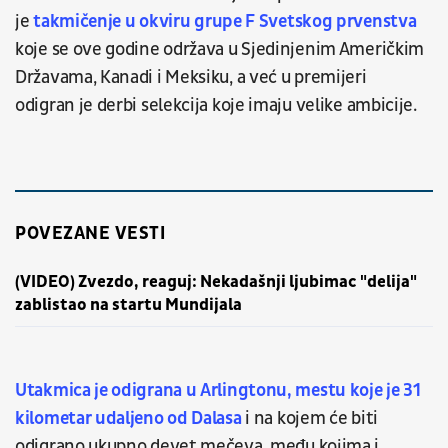
je
takmičenje u okviru grupe F Svetskog prvenstva
koje se ove godine održava u Sjedinjenim Američkim
Državama, Kanadi i Meksiku, a već u premijeri
odigran je derbi selekcija koje imaju velike ambicije.
POVEZANE VESTI
(VIDEO) Zvezdo, reaguj: Nekadašnji ljubimac "delija"
zablistao na startu Mundijala
Utakmica je odigrana u Arlingtonu, mestu koje je 31
kilometar udaljeno od Dalasa
i na kojem će biti
odigrano ukupno devet mečeva, među kojima i