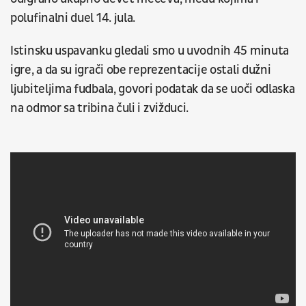
polufinalni duel 14. jula.
Istinsku uspavanku gledali smo u uvodnih 45 minuta
igre, a da su igrači obe reprezentacije ostali dužni
ljubiteljima fudbala, govori podatak da se uoči odlaska
na odmor sa tribina čuli i zvižduci.