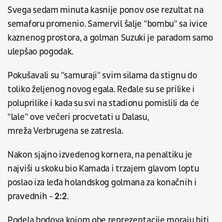
Svega sedam minuta kasnije ponov ose rezultat na
semaforu promenio. Samervil šalje "bombu" sa ivice
kaznenog prostora, a golman Suzuki je paradom samo
ulepšao pogodak.
Pokušavali su "samuraji" svim silama da stignu do
toliko željenog novog egala. Ređale su se prilike i
poluprilike i kada su svi na stadionu pomislili da će
"lale" ove večeri procvetati u Dalasu,
mreža Verbrugena se zatresla.
Nakon sjajno izvedenog kornera, na penaltiku je
najviši u skoku bio Kamada i trzajem glavom loptu
poslao iza leđa holandskog golmana za konačnih i
pravednih -
2:2
.
Podela bodova kojom obe reprezentacije moraju biti