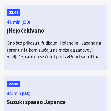
22:41
41. min (0:0)
(Ne)očekivano
Ono što prikazuju fudbaleri Holandije i Japana na
terenu ni u kom slučaju ne može da zadovolji
navijače, tako da se čuju i prvi zvižduci sa tribina.
22:35
34. min (0:0)
Suzuki spasao Japance