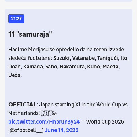
21:27
11 "samuraja"
Hađime Morijasu se opredelio da na teren izvede
sledeće fudbalere:
Suzuki, Vatanabe, Taniguči, Ito,
Doan, Kamada, Sano, Nakamura, Kubo, Maeda,
Ueda
.
𝗢𝗙𝗙𝗜𝗖𝗜𝗔𝗟: Japan starting XI in the World Cup vs.
Netherlands! 🇯🇵💫
pic.twitter.com/HhoruYBy24
— World Cup 2026
(@ofootball__)
June 14, 2026