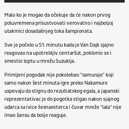
Malo ko je mogao da očekuje da će nakon prvog
poluvremena prisustvovati verovatno i najboljoj
utakmici dosadašnjeg toka šampionata.
Sve je počelo u 51. minutu kada je Van Dajk sjajno
reagovao na upotrebljiv centaršut, poklonio se i
smestio loptu u mrežu Suzukija.
Primljeni pogodak nije pokolebao "samuraje" koji
samo nakon šest minuta igre preko Nakamure
uspevaju da stignu do rezultatskog egala, a japanski
reprezentativac je do pogotka stigao nakon sjajnog
udarca sa ivice šesnaesterca i čuvar mreže "lala" nije
imao šansu da bolje reaguje.