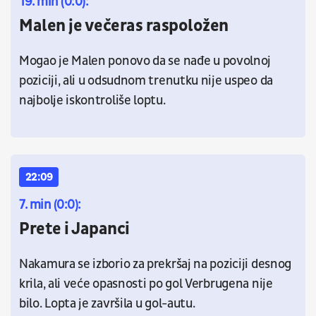
19. min (0:0):
Malen je večeras raspoložen
Mogao je Malen ponovo da se nađe u povolnoj
poziciji, ali u odsudnom trenutku nije uspeo da
najbolje iskontroliše loptu.
22:09
7. min (0:0):
Prete i Japanci
Nakamura se izborio za prekršaj na poziciji desnog
krila, ali veće opasnosti po gol Verbrugena nije
bilo. Lopta je završila u gol-autu.