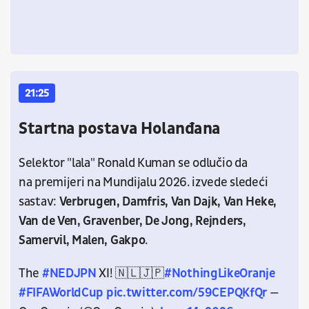
21:25
Startna postava Holanđana
Selektor "lala" Ronald Kuman se odlučio da
na premijeri na Mundijalu 2026. izvede sledeći
sastav:
Verbrugen, Damfris, Van Dajk, Van Heke,
Van de Ven, Gravenber, De Jong, Rejnders,
Samervil, Malen, Gakpo
.
The
#NEDJPN
XI! 🇳🇱🇯🇵
#NothingLikeOranje
#FIFAWorldCup
pic.twitter.com/59CEPQKfQr
—