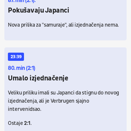
87. min (2:1):
Pokušavaju Japanci
Nova prilika za "samuraje", ali izjednačenja nema.
23:39
80. min (2:1)
Umalo izjednačenje
Veliku priliku imali su Japanci da stignu do novog
izjednačenja, ali je Verbrugen sjajno
intervenidsao.
Ostaje
2:1
.