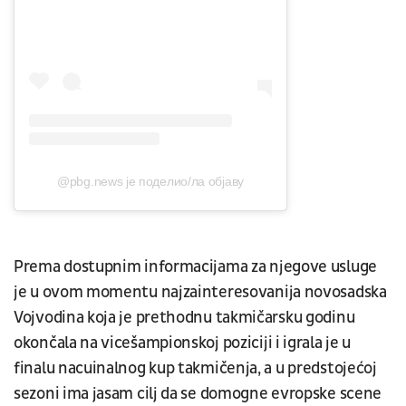
@pbg.news је поделио/ла објаву
Prema dostupnim informacijama za njegove usluge
je u ovom momentu najzainteresovanija novosadska
Vojvodina koja je prethodnu takmičarsku godinu
okončala na vicešampionskoj poziciji i igrala je u
finalu nacuinalnog kup takmičenja, a u predstojećoj
sezoni ima jasam cilj da se domogne evropske scene