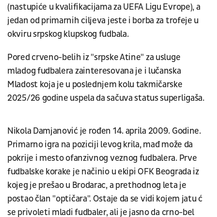
(nastupiće u kvalifikacijama za UEFA Ligu Evrope), a
jedan od primarnih ciljeva jeste i borba za trofeje u
okviru srpskog klupskog fudbala.
Pored crveno-belih iz "srpske Atine" za usluge
mladog fudbalera zainteresovana je i lučanska
Mladost koja je u poslednjem kolu takmičarske
2025/26 godine uspela da sačuva status superligaša.
Nikola Damjanović je rođen 14. aprila 2009. Godine.
Primarno igra na poziciji levog krila, mađ može da
pokrije i mesto ofanzivnog veznog fudbalera. Prve
fudbalske korake je načinio u ekipi OFK Beograda iz
kojeg je prešao u Brodarac, a prethodnog leta je
postao član "optičara". Ostaje da se vidi kojem jatu ć
se privoleti mladi fudbaler, ali je jasno da crno-bel