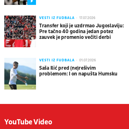
VESTI IZ FUDBALA
17.07.2026
Transfer koji je uzdrmao Jugoslaviju:
Pre tačno 40 godina jedan potez
zauvek je promenio večiti derbi
VESTI IZ FUDBALA
01.07.2026
Saša Ilić pred (ne)rešivim
problemom: I on napušta Humsku
YouTube Video