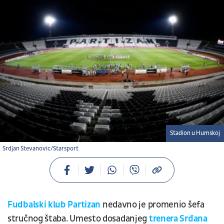
Stadion u Humskoj
Srdjan Stevanovic/Starsport
Fudbalski klub Partizan
nedavno je promenio šefa
stručnog štaba. Umesto dosadanjeg
trenera Srđana