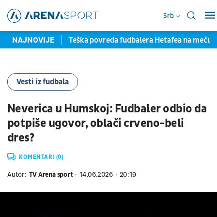
Srb
la pred potpisom
NAJNOVIJE
Teška povreda fudbalera Hetafea na meču
Vesti iz fudbala
Neverica u Humskoj: Fudbaler odbio da
potpiše ugovor, oblači crveno-beli
dres?
KOMENTARI (0)
Autor:
TV Arena sport
14.06.2026
20:19