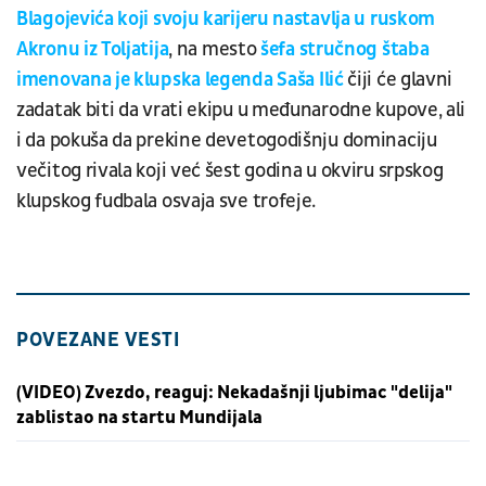
Blagojevića koji svoju karijeru nastavlja u ruskom
Akronu iz Toljatija
, na mesto
šefa stručnog štaba
imenovana je klupska legenda Saša Ilić
čiji će glavni
zadatak biti da vrati ekipu u međunarodne kupove, ali
i da pokuša da prekine devetogodišnju dominaciju
večitog rivala koji već šest godina u okviru srpskog
klupskog fudbala osvaja sve trofeje.
POVEZANE VESTI
(VIDEO) Zvezdo, reaguj: Nekadašnji ljubimac "delija"
zablistao na startu Mundijala