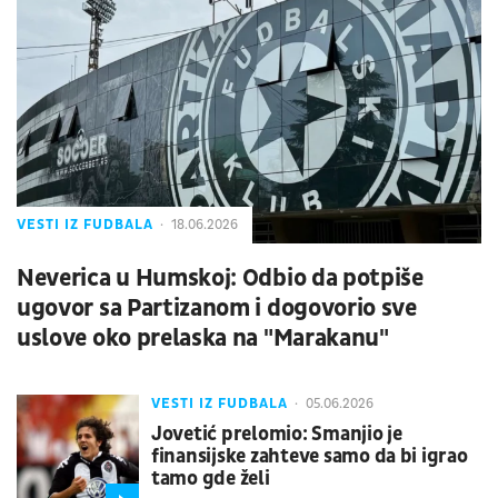
VESTI IZ FUDBALA
18.06.2026
Neverica u Humskoj: Odbio da potpiše
ugovor sa Partizanom i dogovorio sve
uslove oko prelaska na "Marakanu"
VESTI IZ FUDBALA
05.06.2026
Jovetić prelomio: Smanjio je
finansijske zahteve samo da bi igrao
tamo gde želi