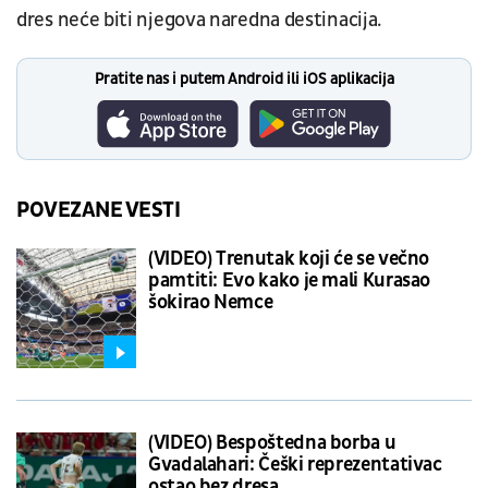
dres neće biti njegova naredna destinacija.
Pratite nas i putem Android ili iOS aplikacija
POVEZANE VESTI
(VIDEO) Trenutak koji će se večno
pamtiti: Evo kako je mali Kurasao
šokirao Nemce
(VIDEO) Bespoštedna borba u
Gvadalahari: Češki reprezentativac
ostao bez dresa