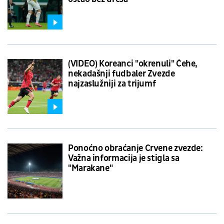
(VIDEO) Koreanci "okrenuli" Čehe,
nekadašnji fudbaler Zvezde
najzaslužniji za trijumf
Ponoćno obraćanje Crvene zvezde:
Važna informacija je stigla sa
"Marakane"