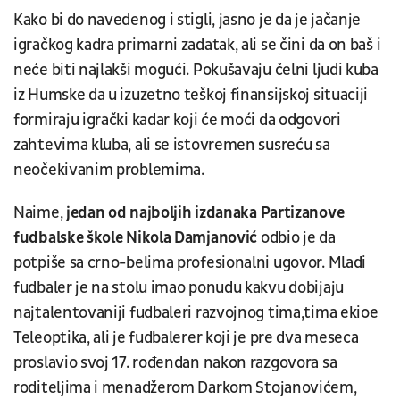
Kako bi do navedenog i stigli, jasno je da je jačanje
igračkog kadra primarni zadatak, ali se čini da on baš i
neće biti najlakši mogući. Pokušavaju čelni ljudi kuba
iz Humske da u izuzetno teškoj finansijskoj situaciji
formiraju igrački kadar koji će moći da odgovori
zahtevima kluba, ali se istovremen susreću sa
neočekivanim problemima.
Naime,
jedan od najboljih izdanaka Partizanove
fudbalske škole Nikola Damjanović
odbio je da
potpiše sa crno-belima profesionalni ugovor. Mladi
fudbaler je na stolu imao ponudu kakvu dobijaju
najtalentovaniji fudbaleri razvojnog tima,tima ekioe
Teleoptika, ali je fudbalerer koji je pre dva meseca
proslavio svoj 17. rođendan nakon razgovora sa
roditeljima i menadžerom Darkom Stojanovićem,