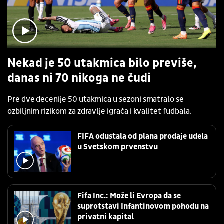
Nekad je 50 utakmica bilo previše,
danas ni 70 nikoga ne čudi
Pre dve decenije 50 utakmica u sezoni smatralo se
ozbiljnim rizikom za zdravlje igrača i kvalitet fudbala.
FIFA odustala od plana prodaje udela
u Svetskom prvenstvu
Fifa Inc.: Može li Evropa da se
suprotstavi Infantinovom pohodu na
privatni kapital