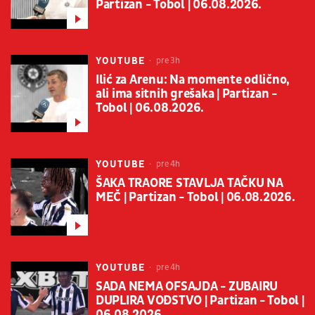
Partizan - Tobol | 06.08.2026.
YOUTUBE
pre 3h
Ilić za Arenu: Na momente odlično,
ali ima sitnih grešaka | Partizan -
Tobol | 06.08.2026.
YOUTUBE
pre 4h
ŠAKA TRAORE STAVLJA TAČKU NA
MEČ | Partizan - Tobol | 06.08.2026.
YOUTUBE
pre 4h
SADA NEMA OFSAJDA - ZUBAIRU
DUPLIRA VOĐSTVO | Partizan - Tobol |
06.08.2026.