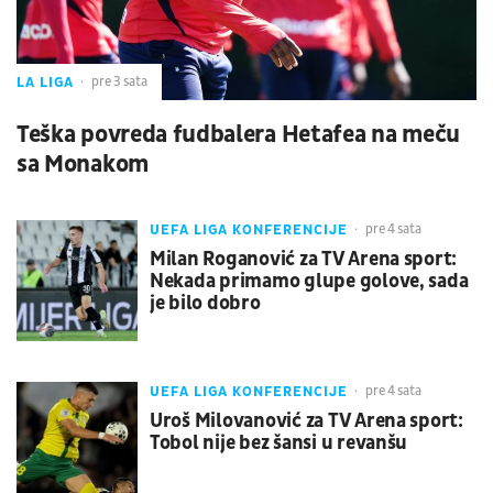
LA LIGA
pre 3 sata
Teška povreda fudbalera Hetafea na meču
sa Monakom
UEFA LIGA KONFERENCIJE
pre 4 sata
Milan Roganović za TV Arena sport:
Nekada primamo glupe golove, sada
je bilo dobro
UEFA LIGA KONFERENCIJE
pre 4 sata
Uroš Milovanović za TV Arena sport:
Tobol nije bez šansi u revanšu