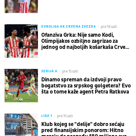
pre 14 sati
EVROLIGA KK CRVENA ZVEZDA
Ofanziva Grka: Nije samo Kodi,
Olimpijakos ozbiljno zagrizao za
jednog od najboljih košarkaša Crvene
zvezde
pre 15 sati
SERIJA A
Dinamo spreman da izdvoji pravo
bogatstvo za srpskog golgetera? Evo
šta o tome kaže agent Petra Ratkova
pre 15 sati
LIGA 1
Klub kojeg se "delije" dobro sećaju
pred finansijskim ponorom: Hitno