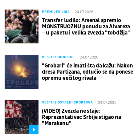
24.07.2026
PREMIJER LIGA
Transfer ludilo: Arsenal spremio
MONSTRUOZNU ponudu za Alvareza
– u paketu i velika zvezda "tobdžija"
24.07.2026
VESTI IZ ODBOJKE
"Grobari" će imati šta da kažu: Nakon
dresa Partizana, odlučio se da ponese
opremu večitog rivala
24.07.2026
VESTI IZ OSTALIH SPORTOVA
(VIDEO) Zvezda ne staje:
Reprezentativac Srbije stigao na
"Marakanu"