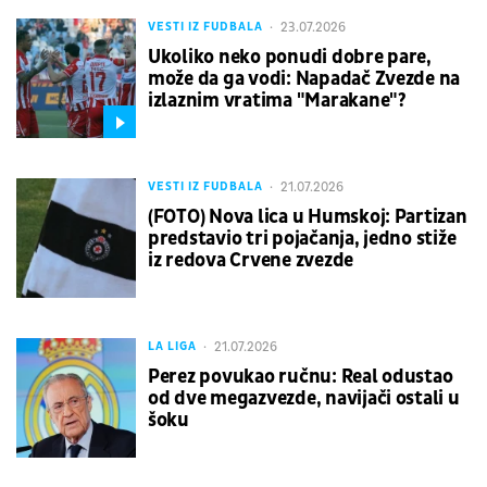
23.07.2026
VESTI IZ FUDBALA
Ukoliko neko ponudi dobre pare,
može da ga vodi: Napadač Zvezde na
izlaznim vratima "Marakane"?
21.07.2026
VESTI IZ FUDBALA
(FOTO) Nova lica u Humskoj: Partizan
predstavio tri pojačanja, jedno stiže
iz redova Crvene zvezde
21.07.2026
LA LIGA
Perez povukao ručnu: Real odustao
od dve megazvezde, navijači ostali u
šoku