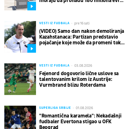
moraju da pronađu 180 miliona evra
ili...
pre 16 sati
VESTI IZ FUDBALA
(VIDEO) Samo dan nakon demoliranja
Kazahstanaca: Partizan predstavio
pojačanje koje može da promeni tok
sezone
03.08.2026
VESTI IZ FUDBALA
Fejenord dogovorio lične uslove sa
talentovanim krilom iz Austrije:
Vurmbrand blizu Roterdama
01.08.2026
SUPERLIGA SRBIJE
"Romantična karamela": Nekadašnji
fudbaler Evertona stigao u OFK
Beograd