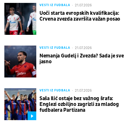
21.07.2026
VESTI IZ FUDBALA
Uoči starta evropskih kvalifikacija:
Crvena zvezda završila važan posao
21.07.2026
VESTI IZ FUDBALA
Nemanja Gudelj i Zvezda? Sada je sve
jasno
21.07.2026
VESTI IZ FUDBALA
Saša Ilić ostaje bez važnog šrafa:
Englezi ozbiljno zagrizli za mladog
fudbalera Partizana