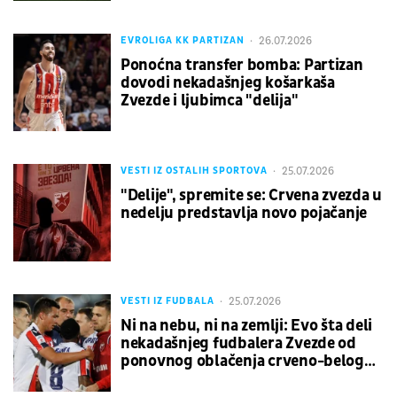
26.07.2026
EVROLIGA KK PARTIZAN
Ponoćna transfer bomba: Partizan
dovodi nekadašnjeg košarkaša
Zvezde i ljubimca "delija"
25.07.2026
VESTI IZ OSTALIH SPORTOVA
"Delije", spremite se: Crvena zvezda u
nedelju predstavlja novo pojačanje
25.07.2026
VESTI IZ FUDBALA
Ni na nebu, ni na zemlji: Evo šta deli
nekadašnjeg fudbalera Zvezde od
ponovnog oblačenja crveno-belog
dresa