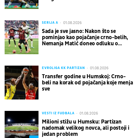
01.08.2026
SERIJA A
Sada je sve jasno: Nakon što se
pominjao kao pojačanje crno-belih,
Nemanja Matić doneo odluku o
nastavku karijere
01.08.2026
EVROLIGA KK PARTIZAN
Transfer godine u Humskoj: Crno-
beli na korak od pojačanja koje menja
sve
01.08.2026
VESTI IZ FUDBALA
Milioni stižu u Humsku: Partizan
nadomak velikog novca, ali postoji i
jedan problem