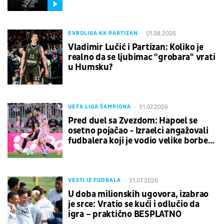
01.08.2026
EVROLIGA KK PARTIZAN
Vladimir Lučić i Partizan: Koliko je
realno da se ljubimac "grobara" vrati
u Humsku?
31.07.2026
UEFA LIGA ŠAMPIONA
Pred duel sa Zvezdom: Hapoel se
osetno pojačao - Izraelci angažovali
fudbalera koji je vodio velike borbe
sa Lionelom Mesijem
31.07.2026
VESTI IZ FUDBALA
U doba milionskih ugovora, izabrao
je srce: Vratio se kući i odlučio da
igra – praktično BESPLATNO