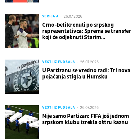
26.07.2026
SERIJA A
Crno-beli krenuli po srpskog
reprezentativca: Sprema se transfer
koji će odjeknuti Starim
kontinentom
26.07.2026
VESTI IZ FUDBALA
U Partizanu se vredno radi: Tri nova
pojačanja stigla u Humsku
26.07.2026
VESTI IZ FUDBALA
Nije samo Partizan: FIFA još jednom
srpskom klubu izrekla oštru kaznu