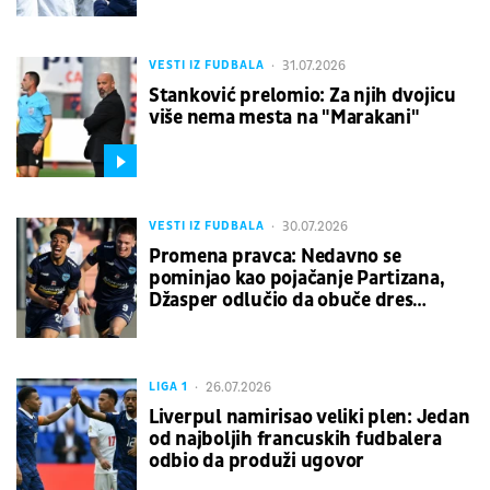
31.07.2026
VESTI IZ FUDBALA
Stanković prelomio: Za njih dvojicu
više nema mesta na "Marakani"
30.07.2026
VESTI IZ FUDBALA
Promena pravca: Nedavno se
pominjao kao pojačanje Partizana,
Džasper odlučio da obuče dres
crveno-belih boja
26.07.2026
LIGA 1
Liverpul namirisao veliki plen: Jedan
od najboljih francuskih fudbalera
odbio da produži ugovor