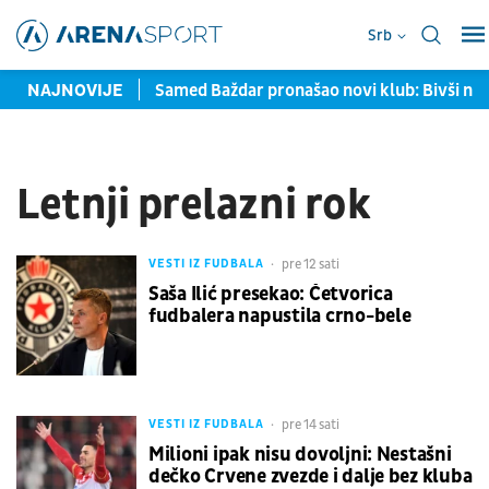
Srb
avljene u Torontu
NAJNOVIJE
Samed Baždar pronašao novi klub: Bivši na
Letnji prelazni rok
pre 12 sati
VESTI IZ FUDBALA
Saša Ilić presekao: Četvorica
fudbalera napustila crno-bele
pre 14 sati
VESTI IZ FUDBALA
Milioni ipak nisu dovoljni: Nestašni
dečko Crvene zvezde i dalje bez kluba