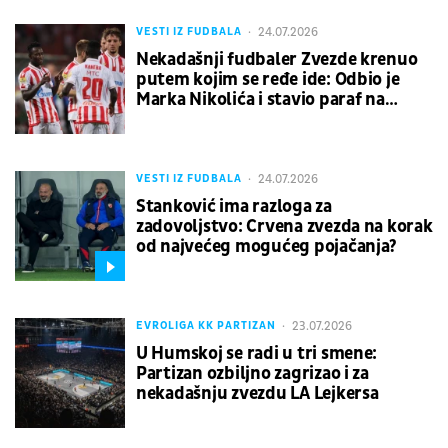
24.07.2026
VESTI IZ FUDBALA
Nekadašnji fudbaler Zvezde krenuo
putem kojim se ređe ide: Odbio je
Marka Nikolića i stavio paraf na
ugovor sa ljutim rivalom
24.07.2026
VESTI IZ FUDBALA
Stanković ima razloga za
zadovoljstvo: Crvena zvezda na korak
od najvećeg mogućeg pojačanja?
23.07.2026
EVROLIGA KK PARTIZAN
U Humskoj se radi u tri smene:
Partizan ozbiljno zagrizao i za
nekadašnju zvezdu LA Lejkersa