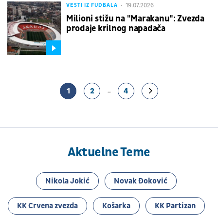
19.07.2026
VESTI IZ FUDBALA
Milioni stižu na "Marakanu": Zvezda
prodaje krilnog napadača
1
2
4
...
Aktuelne Teme
Nikola Jokić
Novak Đoković
KK Crvena zvezda
Košarka
KK Partizan