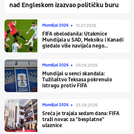
nad Engleskom izazvao političku buru
Mundijal 2026
12.07.2026
FIFA obelodanila: Utakmice
Mundijala u SAD, Meksiku i Kanadi
gledalo više navijača nego
prethodna dva zajedno
Mundijal 2026
09.06.2026
Mundijal u senci skandala:
Tužilaštvo Teksasa pokrenulo
istragu protiv FIFA
Mundijal 2026
05.06.2026
Sreća je trajala sedam dana: FIFA
traži novac za "besplatne"
ulaznice