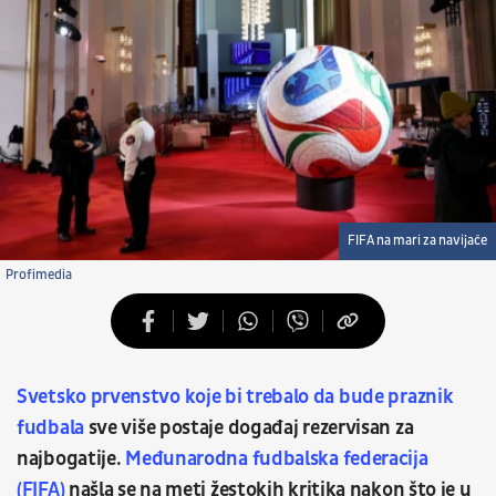
FIFA na mari za navijače
Profimedia
Svetsko prvenstvo koje bi trebalo da bude praznik
fudbala
sve više postaje događaj rezervisan za
najbogatije.
Međunarodna fudbalska federacija
(FIFA)
našla se na meti žestokih kritika nakon što je u