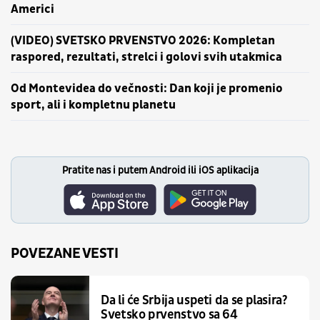
Americi
(VIDEO) SVETSKO PRVENSTVO 2026: Kompletan
raspored, rezultati, strelci i golovi svih utakmica
Od Montevidea do večnosti: Dan koji je promenio
sport, ali i kompletnu planetu
Pratite nas i putem Android ili iOS aplikacija
POVEZANE VESTI
Da li će Srbija uspeti da se plasira?
Svetsko prvenstvo sa 64