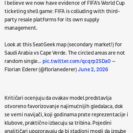
I believe we now have evidence of FIFA's World Cup
ticketing shell game: FIFA is colluding with third-
party resale platforms for its own supply
management.
Look at this SeatGeek map (secondary market!) for
Saudi Arabia vs Cape Verde. The circled areas are not
random single…
pic.twitter.com/qcqrp2SDa0
—
Florian Ederer (@florianederer)
June 2, 2026
Kritičari ocenjuju da ovakav model predstavlja
otvoreno favorizovanje najimućnijih gledalaca, dok
se verni navijači, koji godinama prate reprezentacije i
klubove, praktično izbacuju sa tribina. Pojedini
analitičari upozoravaju da bi stadioni mogli da izgube