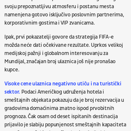
svoju prepoznatljivu atmosferu i postanu mesta
namenjena gotovo isključivo poslovnim partnerima,
korporativnim gostima i VIP zvanicama.
Ipak, prvi pokazatelji govore da strategija FIFA-e
možda neće dati očekivane rezultate. Uprkos velikoj
medijskoj pažnji i globalnom interesovanju za
Mundijal, značajan broj ulaznica još nije pronašao
kupce.
Visoke cene ulaznica negativno utiču i na turistički
sektor.
Podaci Američkog udruženja hotela i
smeštajnih objekata pokazuju da je broj rezervacija u
gradovima domaćinima znatno ispod prvobitnih
prognoza. Čak osam od deset ispitanih destinacija
prijavilo je slabiju popunjenost smeštajnih kapaciteta