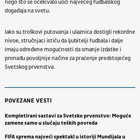
nego što se očekivalo uoči najvećeg fudbalskog
događaja na svetu.
Iako su troškovi putovanja i ulaznica dostigli rekordne
nivoe, stručnjaci ističu da ljubitelji fudbala i dalje
imaju određene mogućnosti da smanje izdatke i
pronađu povoljnije načine za praćenje predstojećeg
Svetskog prvenstva.
POVEZANE VESTI
Kompletirani sastavi za Svetsko prvenstvo: Moguće
zamene samo u slučaju teških povreda
FIFA sprema najveći spektakl u istoriji Mundijala u