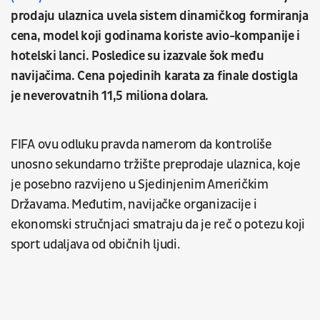
prodaju ulaznica uvela sistem dinamičkog formiranja
cena, model koji godinama koriste avio-kompanije i
hotelski lanci. Posledice su izazvale šok među
navijačima. Cena pojedinih karata za finale dostigla
je neverovatnih 11,5 miliona dolara.
FIFA ovu odluku pravda namerom da kontroliše
unosno sekundarno tržište preprodaje ulaznica, koje
je posebno razvijeno u Sjedinjenim Američkim
Državama. Međutim, navijačke organizacije i
ekonomski stručnjaci smatraju da je reč o potezu koji
sport udaljava od običnih ljudi.