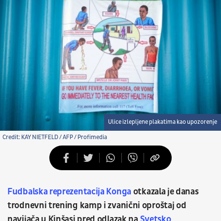
Ulice izlepljene plakatima kao upozorenje
Credit: KAY NIETFELD / AFP / Profimedia
Fudbalska reprezentacija Konga
otkazala je danas
trodnevni trening kamp i zvanični oproštaj od
navijača u Kinšasi pred odlazak na
Svetsko