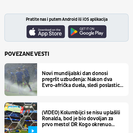
Pratite nas i putem Android ili iOS aplikacija
POVEZANE VESTI
Novi mundijalski dan donosi
pregršt uzbuđenja: Nakon dva
Evro-afrička duela, sledi poslastica
večeri zbog koje Balkan neće
spavati
(VIDEO) Kolumbijci se nisu uplašili
Ronalda, bod je bio dovoljan za
prvo mesto! DR Kogo okrenuo
Uzbekistan i ostao na Mundijalu