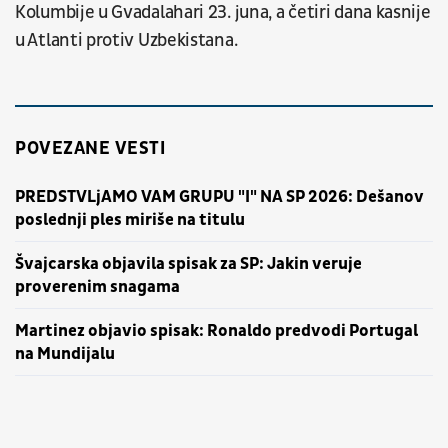
Kolumbije u Gvadalahari 23. juna, a četiri dana kasnije
u Atlanti protiv Uzbekistana.
POVEZANE VESTI
PREDSTVLjAMO VAM GRUPU "I" NA SP 2026: Dešanov
poslednji ples miriše na titulu
Švajcarska objavila spisak za SP: Jakin veruje
proverenim snagama
Martinez objavio spisak: Ronaldo predvodi Portugal
na Mundijalu