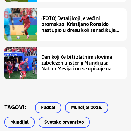
(FOTO) Detalj koji je većini
promakao: Kristijano Ronaldo
nastupio u dresu koji se razlikuje
od ostatka ekipe
Dan koji će biti zlatnim slovima
zabeležen u istoriji Mundijala:
Nakon Mesija i on se upisuje na
listu besmrtnih
TAGOVI:
Fudbal
Mundijal 2026.
Mundijal
Svetsko prvenstvo