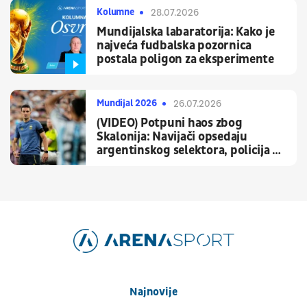
Kolumne
28.07.2026
Mundijalska labaratorija: Kako je
najveća fudbalska pozornica
postala poligon za eksperimente
Mundijal 2026
26.07.2026
(VIDEO) Potpuni haos zbog
Skalonija: Navijači opsedaju
argentinskog selektora, policija u
pripravnosti
Najnovije