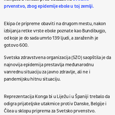
prvenstvo, zbog epidemije ebole u toj zemlji.
Ekipa će pripreme obaviti na drugom mestu, nakon
izbijanja retke vrste ebole poznate kao Bundibugjo,
od koje je do sada umrlo 139 ljudi, a zaraženih je
gotovo 600.
Svetska zdravstvena organizacija (SZO) saopštila je da
najnovija epidemija prestavlja međunarodnu
vanrednu situaciju za javno zdravlje, ali ne i
pandemijsku hitnu situaciju.
Reprezentacija Konga bi u Liježu i u Španiji trebalo da
odigra prijateljske utakmice protiv Danske, Belgije i
Čilea u sklopu priprema za Svetsko prvenstvo.