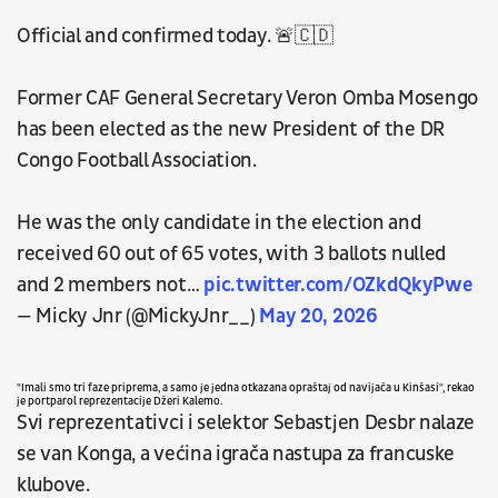
Official and confirmed today. 🚨🇨🇩
Former CAF General Secretary Veron Omba Mosengo
has been elected as the new President of the DR
Congo Football Association.
He was the only candidate in the election and
received 60 out of 65 votes, with 3 ballots nulled
and 2 members not…
pic.twitter.com/OZkdQkyPwe
— Micky Jnr (@MickyJnr__)
May 20, 2026
"Imali smo tri faze priprema, a samo je jedna otkazana opraštaj od navijača u Kinšasi",
rekao
je portparol reprezentacije Džeri Kalemo.
Svi reprezentativci i selektor Sebastjen Desbr nalaze
se van Konga, a većina igrača nastupa za francuske
klubove.