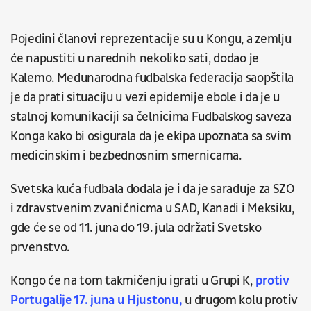
Pojedini članovi reprezentacije su u Kongu, a zemlju
će napustiti u narednih nekoliko sati, dodao je
Kalemo. Međunarodna fudbalska federacija saopštila
je da prati situaciju u vezi epidemije ebole i da je u
stalnoj komunikaciji sa čelnicima Fudbalskog saveza
Konga kako bi osigurala da je ekipa upoznata sa svim
medicinskim i bezbednosnim smernicama.
Svetska kuća fudbala dodala je i da je sarađuje za SZO
i zdravstvenim zvaničnicma u SAD, Kanadi i Meksiku,
gde će se od 11. juna do 19. jula održati Svetsko
prvenstvo.
Kongo će na tom takmičenju igrati u Grupi K,
protiv
Portugalije 17. juna u Hjustonu,
u drugom kolu protiv