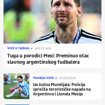
Vesti iz fudbala
pre 23 sata
Tuga u porodici Mesi: Preminuo otac
slavnog argentinskog fudbalera
Mundijal 2026
07.08.2026
Iza kulisa Mundijala: Policija
sprečila terorističke napade na
Argentince i Lionela Mesija