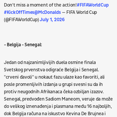
Don't miss a moment of the action!
#FIFAWorldCup
#KickOffTimes
@McDonalds
— FIFA World Cup
(@FIFAWorldCup)
July 1, 2026
- Belgija - Senegal:
Jedan od najzanimljivijih duela osmine finala
Svetskog prvenstva odigraće Belgija i Senegal.
"crveni đavoli" u nokaut fazu ulaze kao favoriti, ali
posle promenljivih izdanja u grupi svesni su da ih
protiv neugodnih Afrikanaca čeka ozbiljan izazov.
Senegal, predvođen Sadiom Maneom, veruje da može
do velikog iznenađenja i plasmana među 16 najboljih,
dok Belgija računa na iskustvo Kevina De Brujnea i