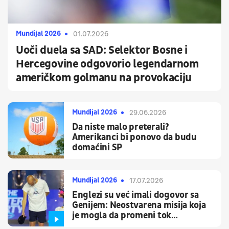
Mundijal 2026
01.07.2026
Uoči duela sa SAD: Selektor Bosne i
Hercegovine odgovorio legendarnom
američkom golmanu na provokaciju
Mundijal 2026
29.06.2026
Da niste malo preterali?
Amerikanci bi ponovo da budu
domaćini SP
Mundijal 2026
17.07.2026
Englezi su već imali dogovor sa
Genijem: Neostvarena misija koja
je mogla da promeni tok
fudbalske istorije