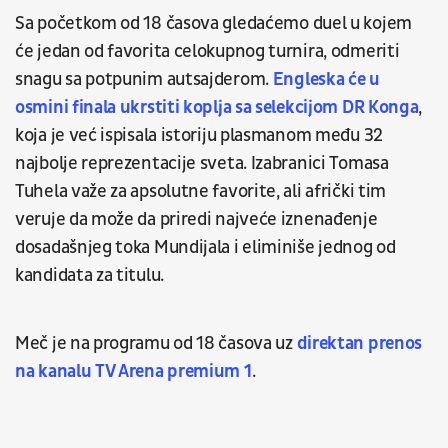
Sa početkom od 18 časova gledaćemo duel u kojem
će jedan od favorita celokupnog turnira, odmeriti
snagu sa potpunim autsajderom.
Engleska će u
osmini finala ukrstiti koplja sa selekcijom DR Konga
,
koja je već ispisala istoriju plasmanom među 32
najbolje reprezentacije sveta. Izabranici Tomasa
Tuhela važe za apsolutne favorite, ali afrički tim
veruje da može da priredi najveće iznenađenje
dosadašnjeg toka Mundijala i eliminiše jednog od
kandidata za titulu.
Meč je na programu od 18 časova uz
direktan prenos
na kanalu TV Arena premium 1
.