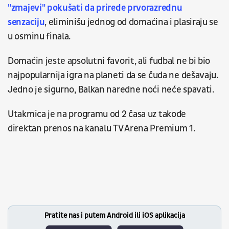
"zmajevi" pokušati da prirede prvorazrednu
senzaciju
, eliminišu jednog od domaćina i plasiraju se
u osminu finala.
Domaćin jeste apsolutni favorit, ali fudbal ne bi bio
najpopularnija igra na planeti da se čuda ne dešavaju.
Jedno je sigurno, Balkan naredne noći neće spavati.
Utakmica je na programu od 2 časa uz takođe
direktan prenos na kanalu TV Arena Premium 1.
Pratite nas i putem Android ili iOS aplikacija