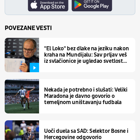
POVEZANE VESTI
"El Loko" bez dlake na jeziku nakon
kraha na Mundijalu: Sav prljav veš
iz svlačionice je ugledao svetlost
dana
Nekada je potrebno i slušati: Veliki
Maradona je davno govorio o
temeljnom uništavanju fudbala
Uoči duela sa SAD: Selektor Bosne i
Hercegovine odgovorio