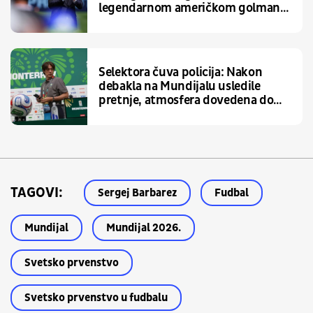
legendarnom američkom golmanu
na provokaciju
Selektora čuva policija: Nakon
debakla na Mundijalu usledile
pretnje, atmosfera dovedena do
usijanja
TAGOVI:
Sergej Barbarez
Fudbal
Mundijal
Mundijal 2026.
Svetsko prvenstvo
Svetsko prvenstvo u fudbalu