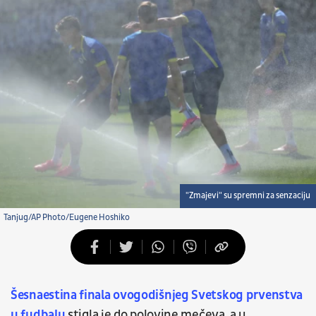
"Zmajevi" su spremni za senzaciju
Tanjug/AP Photo/Eugene Hoshiko
Šesnaestina finala ovogodišnjeg Svetskog prvenstva
u fudbalu
stigla je do polovine mečeva, a u