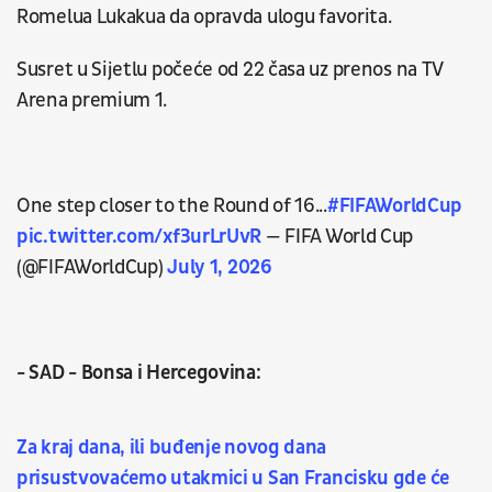
Romelua Lukakua da opravda ulogu favorita.
Susret u Sijetlu počeće od 22 časa uz prenos na TV
Arena premium 1.
One step closer to the Round of 16...
#FIFAWorldCup
pic.twitter.com/xf3urLrUvR
— FIFA World Cup
(@FIFAWorldCup)
July 1, 2026
- SAD - Bonsa i Hercegovina:
Za kraj dana, ili buđenje novog dana
prisustvovaćemo utakmici u San Francisku gde će