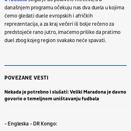
današnjem programu očekuju nas dva duela u kojima
ćemo gledati duele evropskih i afričkih
reprezentacija, a za kraj večeri ili bolje rečeno za
predstojeće rano jutro, imaćemo prilike da pratimo
duel zbog kojeg region svakako neće spavati.
POVEZANE VESTI
Nekada je potrebno i slušati: Veliki Maradona je davno
govorio o temeljnom uništavanju fudbala
- Engleska - DR Kongo: