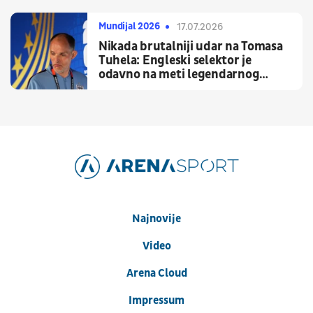
Mundijal 2026
17.07.2026
Nikada brutalniji udar na Tomasa
Tuhela: Engleski selektor je
odavno na meti legendarnog
trenera
Najnovije
Video
Arena Cloud
Impressum