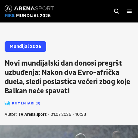
Mundijal 2026
Novi mundijalski dan donosi pregršt
uzbuđenja: Nakon dva Evro-afrička
duela, sledi poslastica večeri zbog koje
Balkan neće spavati
KOMENTARI (0)
Autor:
TV Arena sport
01.07.2026
10:58