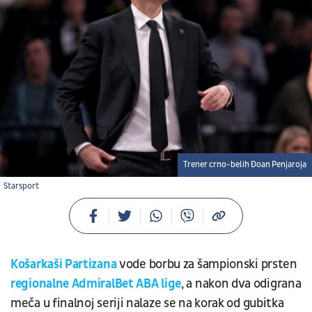
Trener crno-belih Đoan Penjaroja
Starsport
Košarkaši Partizana
vode borbu za šampionski prsten
regionalne AdmiralBet ABA lige
, a nakon dva odigrana
meča u finalnoj seriji nalaze se na korak od gubitka