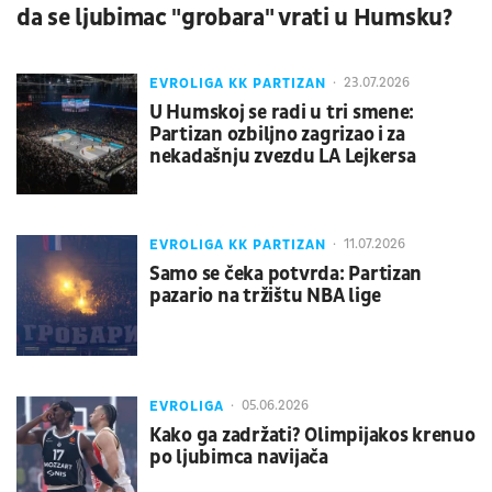
da se ljubimac "grobara" vrati u Humsku?
EVROLIGA KK PARTIZAN
23.07.2026
U Humskoj se radi u tri smene:
Partizan ozbiljno zagrizao i za
nekadašnju zvezdu LA Lejkersa
EVROLIGA KK PARTIZAN
11.07.2026
Samo se čeka potvrda: Partizan
pazario na tržištu NBA lige
EVROLIGA
05.06.2026
Kako ga zadržati? Olimpijakos krenuo
po ljubimca navijača