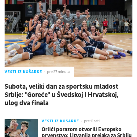
VESTI IZ KOŠARKE
pre 27 minuta
Subota, veliki dan za sportsku mladost
Srbije: "Goreće" u Švedskoj i Hrvatskoj,
ulog dva finala
VESTI IZ KOŠARKE
pre 11 sati
Orlići porazom otvorili Evropsko
prvenstvo: Litvanija prejaka za Srbiju