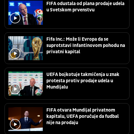
FIFA odustala od plana prodaje udela
u Svetskom prvenstvu
Fifa Inc.: Može li Evropa da se
suprotstavi Infantinovom pohodu na
privatni kapital
UEFA bojkotuje takmičenja u znak
protesta protiv prodaje udela u
Mundijalu
FIFA otvara Mundijal privatnom
kapitalu, UEFA poručuje da fudbal
nije na prodaju