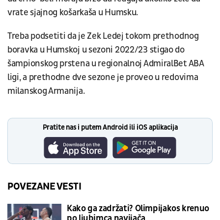
vrate sjajnog košarkaša u Humsku.
Treba podsetiti da je Zek Ledej tokom prethodnog
boravka u Humskoj u sezoni 2022/23 stigao do
šampionskog prstena u regionalnoj AdmiralBet ABA
ligi, a prethodne dve sezone je proveo u redovima
milanskog Armanija.
Pratite nas i putem Android ili iOS aplikacija
POVEZANE VESTI
Kako ga zadržati? Olimpijakos krenuo
po ljubimca navijača