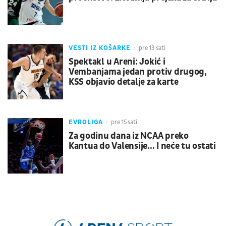
VESTI IZ KOŠARKE
pre 13 sati
Spektakl u Areni: Jokić i
Vembanjama jedan protiv drugog,
KSS objavio detalje za karte
EVROLIGA
pre 15 sati
Za godinu dana iz NCAA preko
Kantua do Valensije... I neće tu ostati