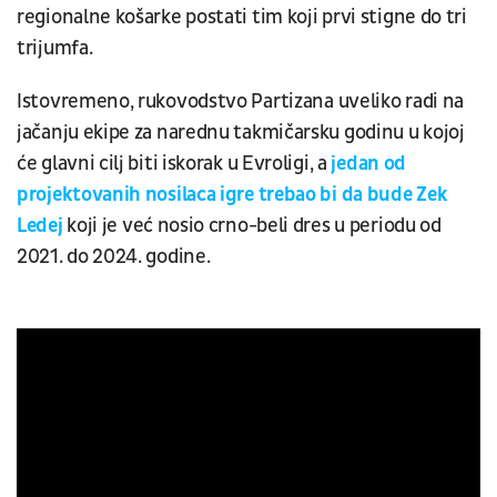
regionalne košarke postati tim koji prvi stigne do tri
trijumfa.
Istovremeno, rukovodstvo Partizana uveliko radi na
jačanju ekipe za narednu takmičarsku godinu u kojoj
će glavni cilj biti iskorak u Evroligi, a
jedan od
projektovanih nosilaca igre trebao bi da bude Zek
Ledej
koji je već nosio crno-beli dres u periodu od
2021. do 2024. godine.