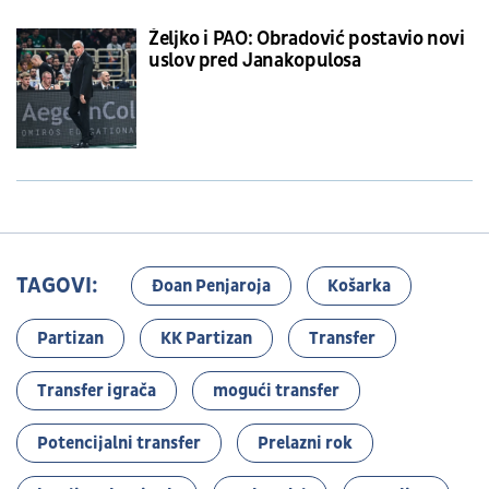
Željko i PAO: Obradović postavio novi
uslov pred Janakopulosa
TAGOVI:
Đoan Penjaroja
Košarka
Partizan
KK Partizan
Transfer
Transfer igrača
mogući transfer
Potencijalni transfer
Prelazni rok