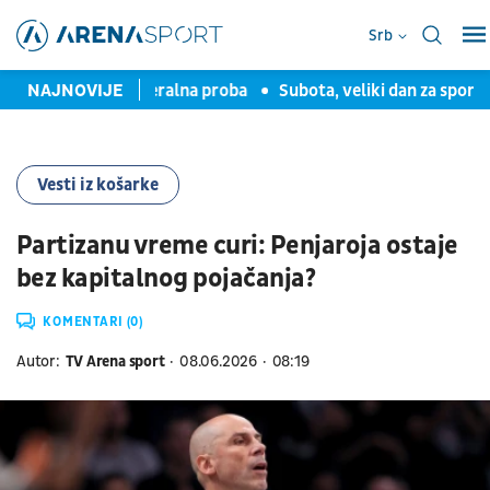
Srb
veta", malo generalna proba
NAJNOVIJE
Subota, veliki dan za sportsku ml
Vesti iz košarke
Partizanu vreme curi: Penjaroja ostaje
bez kapitalnog pojačanja?
KOMENTARI (0)
Autor:
TV Arena sport
08.06.2026
08:19