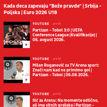
Kada deca zapevaju "Bože pravde" | Srbija -
Poljska | Euro 2026 U18
YOUTUBE
pre 1d
Partizan - Tobol 3:0 | UEFA
Conference League (Kvalifikacije) |
06. avgust 2026.
YOUTUBE
pre 1d
Milan Roganović za TV Arena sport:
Znači nam kad ne primimo gol |
Partizan - Tobol | 06.08.2026.
YOUTUBE
pre 1d
Ilić za Arenu: Na momente odlično,
ali ima sitnih grešaka | Partizan -