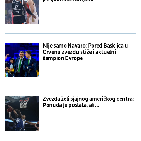
Nije samo Navaro: Pored Baskijca u
Crvenu zvezdu stiže i aktuelni
šampion Evrope
Zvezda želi sjajnog američkog centra:
Ponuda je poslata, ali...