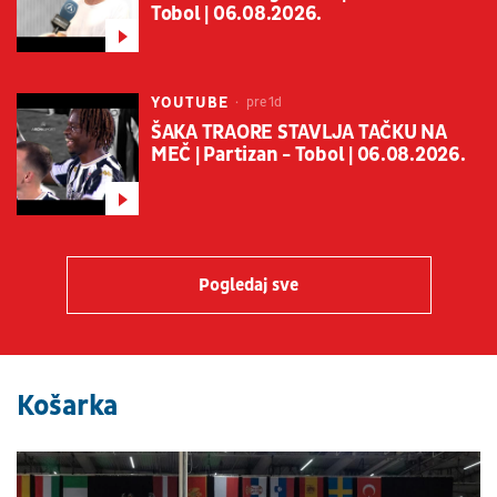
Tobol | 06.08.2026.
YOUTUBE
pre 1d
ŠAKA TRAORE STAVLJA TAČKU NA
MEČ | Partizan - Tobol | 06.08.2026.
Pogledaj sve
Košarka