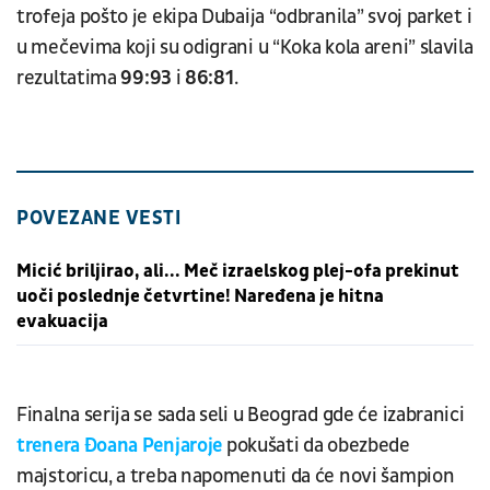
trofeja pošto je ekipa Dubaija “odbranila” svoj parket i
u mečevima koji su odigrani u “Koka kola areni” slavila
rezultatima
99:93
i
86:81
.
POVEZANE VESTI
Micić briljirao, ali... Meč izraelskog plej-ofa prekinut
uoči poslednje četvrtine! Naređena je hitna
evakuacija
Finalna serija se sada seli u Beograd gde će izabranici
trenera Đoana Penjaroje
pokušati da obezbede
majstoricu, a treba napomenuti da će novi šampion