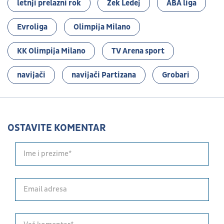
letnji prelazni rok
Zek Ledej
ABA liga
Evroliga
Olimpija Milano
KK Olimpija Milano
TV Arena sport
navijači
navijači Partizana
Grobari
OSTAVITE KOMENTAR