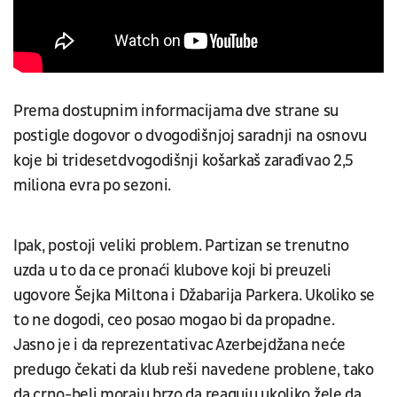
Prema dostupnim informacijama dve strane su
postigle dogovor o dvogodišnjoj saradnji na osnovu
koje bi tridesetdvogodišnji košarkaš zarađivao 2,5
miliona evra po sezoni.
Ipak, postoji veliki problem. Partizan se trenutno
uzda u to da ce pronaći klubove koji bi preuzeli
ugovore Šejka Miltona i Džabarija Parkera. Ukoliko se
to ne dogodi, ceo posao mogao bi da propadne.
Jasno je i da reprezentativac Azerbejdžana neće
predugo čekati da klub reši navedene problene, tako
da crno-beli moraju brzo da reaguju ukoliko žele da