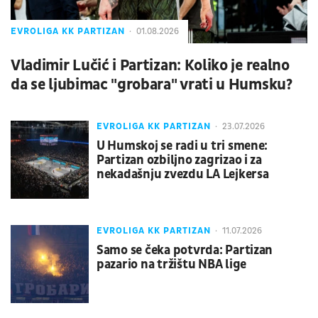
EVROLIGA KK PARTIZAN
01.08.2026
Vladimir Lučić i Partizan: Koliko je realno
da se ljubimac "grobara" vrati u Humsku?
EVROLIGA KK PARTIZAN
23.07.2026
U Humskoj se radi u tri smene:
Partizan ozbiljno zagrizao i za
nekadašnju zvezdu LA Lejkersa
EVROLIGA KK PARTIZAN
11.07.2026
Samo se čeka potvrda: Partizan
pazario na tržištu NBA lige