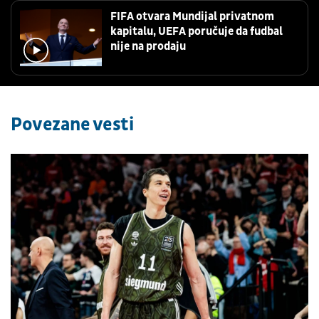
FIFA otvara Mundijal privatnom
kapitalu, UEFA poručuje da fudbal
nije na prodaju
Povezane vesti