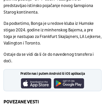
predstavljao istinsko pojačanje novog šamspiona
Starog kontinenta.
Da podsetimo, Bonga je u redove kluba iz Humske
stigao 2024. godine iz minhenskog Bajerna, a pre
toga je nastupao za Frankfurt Skajlajners, LA Lejkerse,
Vašington i Toronto.
Ostaje da se vidi da li će do navedenog transfera i
doći.
Pratite nas i putem Android ili iOS aplikacija
POVEZANE VESTI