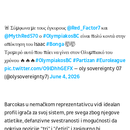
🚨 Σύμφωνα με τους έγκυρους
@Red_Factor7
και
@MythRed570
ο
#OlympiakosBC
είναι πολύ κοντά στην
απόκτηση του Isaac
#Bonga
🤯🤯
Τρομερό αυτό που πάει να γίνει στον Ολυμπιακό του
χρόνου 🔥🔥🔥
#OlympiakosBC
#Partizan
#Euroleague
pic.twitter.com/O9lDhhGEFX
— oly sovereignty 07
(@olysovereignty7)
June 4, 2026
Barcokas u nemačkom reprezentativcu vidi idealan
profil igrača za svoj sistem, pre svega zbog njegove
atletike, defanzivne svestranosti i mogućnosti da
pokriva pozicije "tri" i "četiri" i zasigurno bi