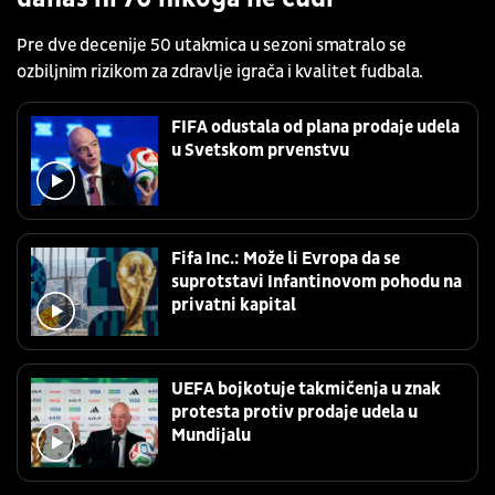
Pre dve decenije 50 utakmica u sezoni smatralo se
ozbiljnim rizikom za zdravlje igrača i kvalitet fudbala.
FIFA odustala od plana prodaje udela
u Svetskom prvenstvu
Fifa Inc.: Može li Evropa da se
suprotstavi Infantinovom pohodu na
privatni kapital
UEFA bojkotuje takmičenja u znak
protesta protiv prodaje udela u
Mundijalu