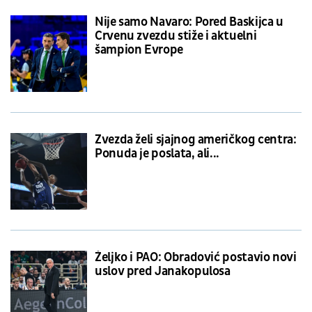
Nije samo Navaro: Pored Baskijca u
Crvenu zvezdu stiže i aktuelni
šampion Evrope
Zvezda želi sjajnog američkog centra:
Ponuda je poslata, ali...
Željko i PAO: Obradović postavio novi
uslov pred Janakopulosa