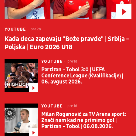
YOUTUBE
pre 2h
Kada deca zapevaju "Bože pravde" | Srbija -
Poljska | Euro 2026 U18
YOUTUBE
pre 1d
Partizan - Tobol 3:0 | UEFA
Conference League (Kvalifikacije) |
06. avgust 2026.
YOUTUBE
pre 1d
Milan Roganović za TV Arena sport:
Znači nam kad ne primimo gol |
Partizan - Tobol | 06.08.2026.