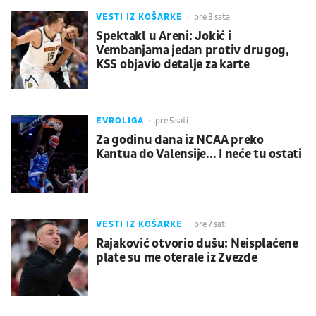
VESTI IZ KOŠARKE
pre 3 sata
Spektakl u Areni: Jokić i
Vembanjama jedan protiv drugog,
KSS objavio detalje za karte
EVROLIGA
pre 5 sati
Za godinu dana iz NCAA preko
Kantua do Valensije... I neće tu ostati
VESTI IZ KOŠARKE
pre 7 sati
Rajaković otvorio dušu: Neisplaćene
plate su me oterale iz Zvezde