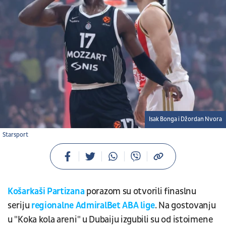
Isak Bonga i Džordan Nvora
Starsport
Košarkaši Partizana
porazom su otvorili finaslnu
seriju
regionalne AdmiralBet ABA lige
. Na gostovanju
u "Koka kola areni" u Dubaiju izgubili su od istoimene