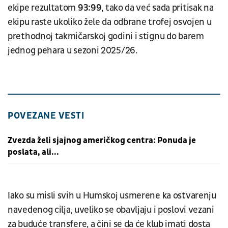
ekipe rezultatom
93:99
, tako da već sada pritisak na
ekipu raste ukoliko žele da odbrane trofej osvojen u
prethodnoj takmičarskoj godini i stignu do barem
jednog pehara u sezoni 2025/26.
POVEZANE VESTI
Zvezda želi sjajnog američkog centra: Ponuda je
poslata, ali...
Iako su misli svih u Humskoj usmerene ka ostvarenju
navedenog cilja, uveliko se obavljaju i poslovi vezani
za buduće transfere, a čini se da će klub imati dosta