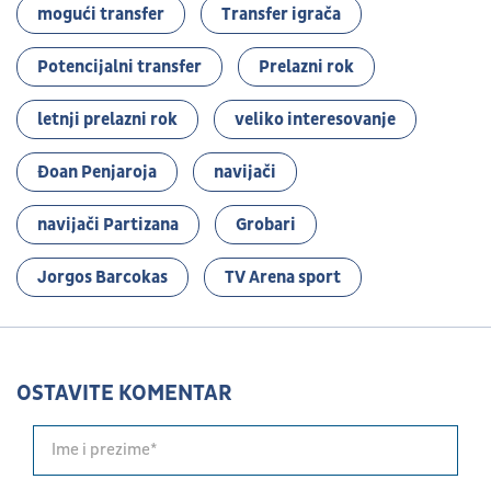
mogući transfer
Transfer igrača
Potencijalni transfer
Prelazni rok
letnji prelazni rok
veliko interesovanje
Đoan Penjaroja
navijači
navijači Partizana
Grobari
Jorgos Barcokas
TV Arena sport
OSTAVITE KOMENTAR