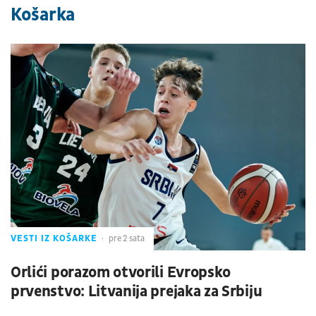
Košarka
VESTI IZ KOŠARKE
pre 2 sata
Orlići porazom otvorili Evropsko
prvenstvo: Litvanija prejaka za Srbiju