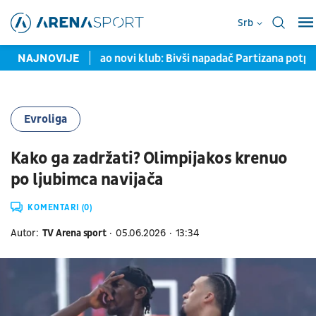
Srb
aždar pronašao novi klub: Bivši napadač Partizana potpisao z
NAJNOVIJE
Evroliga
Kako ga zadržati? Olimpijakos krenuo
po ljubimca navijača
KOMENTARI (0)
Autor:
TV Arena sport
05.06.2026
13:34