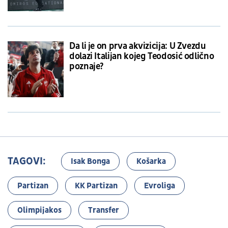
Da li je on prva akvizicija: U Zvezdu
dolazi Italijan kojeg Teodosić odlično
poznaje?
TAGOVI:
Isak Bonga
Košarka
Partizan
KK Partizan
Evroliga
Olimpijakos
Transfer