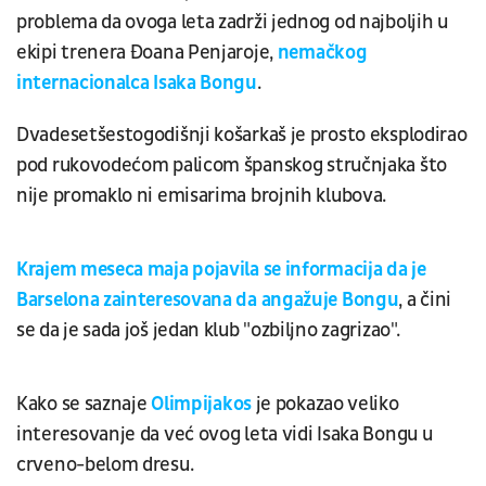
problema da ovoga leta zadrži jednog od najboljih u
ekipi trenera Đoana Penjaroje,
nemačkog
internacionalca Isaka Bongu
.
Dvadesetšestogodišnji košarkaš je prosto eksplodirao
pod rukovodećom palicom španskog stručnjaka što
nije promaklo ni emisarima brojnih klubova.
Krajem meseca maja pojavila se informacija da je
Barselona zainteresovana da angažuje Bongu
, a čini
se da je sada još jedan klub "ozbiljno zagrizao".
Kako se saznaje
Olimpijakos
je pokazao veliko
interesovanje da već ovog leta vidi Isaka Bongu u
crveno-belom dresu.