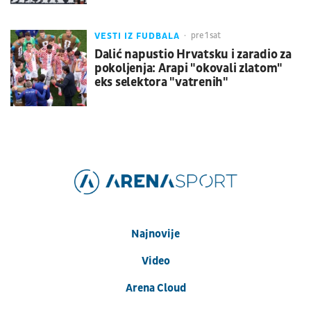
VESTI IZ FUDBALA
pre 1 sat
Dalić napustio Hrvatsku i zaradio za
pokoljenja: Arapi "okovali zlatom"
eks selektora "vatrenih"
Najnovije
Video
Arena Cloud