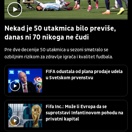
Nekad je 50 utakmica bilo previše,
danas ni 70 nikoga ne čudi
Pre dve decenije 50 utakmica u sezoni smatralo se
ozbiljnim rizikom za zdravlje igrača i kvalitet fudbala.
FIFA odustala od plana prodaje udela
u Svetskom prvenstvu
Fifa Inc.: Može li Evropa da se
suprotstavi Infantinovom pohodu na
privatni kapital