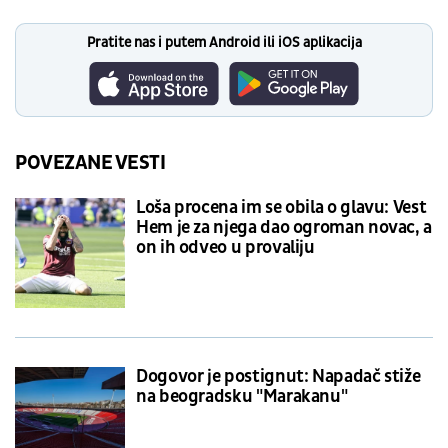
Pratite nas i putem Android ili iOS aplikacija
POVEZANE VESTI
Loša procena im se obila o glavu: Vest
Hem je za njega dao ogroman novac, a
on ih odveo u provaliju
Dogovor je postignut: Napadač stiže
na beogradsku "Marakanu"