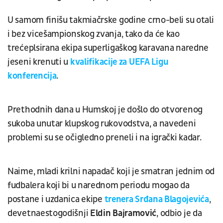
U samom finišu takmiačrske godine crno-beli su otali
i bez vicešampionskog zvanja, tako da će kao
trećeplsirana ekipa superligaškog karavana naredne
jeseni krenuti u
kvalifikacije za UEFA Ligu
konferencija
.
Prethodnih dana u Humskoj je došlo do otvorenog
sukoba unutar klupskog rukovodstva, a navedeni
problemi su se očigledno preneli i na igrački kadar.
Naime, mladi krilni napadač koji je smatran jednim od
fudbalera koji bi u narednom periodu mogao da
postane i uzdanica ekipe
trenera Srđana Blagojevića
,
devetnaestogodišnji
Eldin Bajramović
, odbio je da