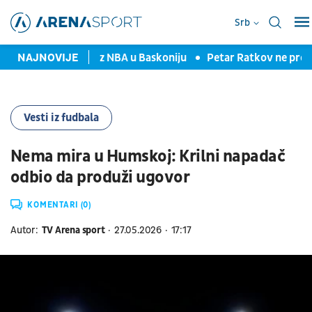
Srb
amo Vlahovića"
NAJNOVIJE
Iz NBA u Baskoniju
Petar Ratkov ne prestaj
Vesti iz fudbala
Nema mira u Humskoj: Krilni napadač
odbio da produži ugovor
KOMENTARI (0)
Autor:
TV Arena sport
27.05.2026
17:17