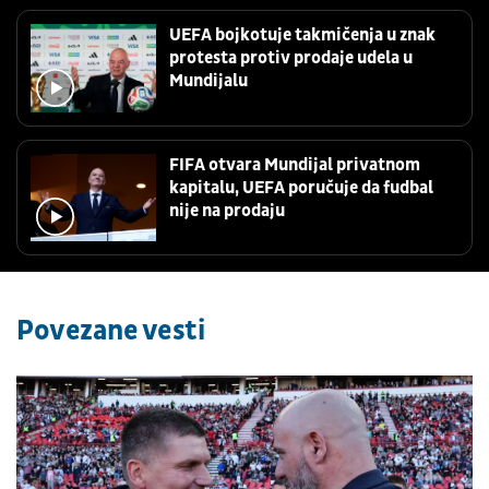
UEFA bojkotuje takmičenja u znak
protesta protiv prodaje udela u
Mundijalu
FIFA otvara Mundijal privatnom
kapitalu, UEFA poručuje da fudbal
nije na prodaju
Povezane vesti