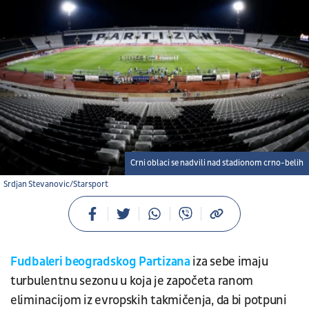
Crni oblaci se nadvili nad stadionom crno-belih
Srdjan Stevanovic/Starsport
Fudbaleri beogradskog Partizana
iza sebe imaju
turbulentnu sezonu u koja je započeta ranom
eliminacijom iz evropskih takmičenja, da bi potpuni