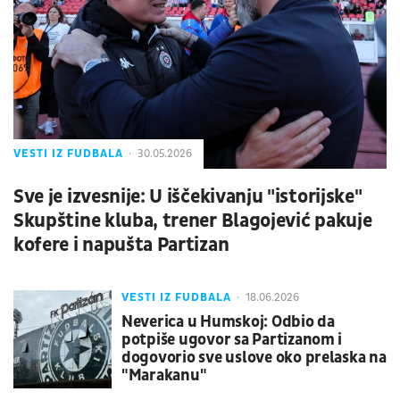
VESTI IZ FUDBALA
30.05.2026
Sve je izvesnije: U iščekivanju "istorijske"
Skupštine kluba, trener Blagojević pakuje
kofere i napušta Partizan
VESTI IZ FUDBALA
18.06.2026
Neverica u Humskoj: Odbio da
potpiše ugovor sa Partizanom i
dogovorio sve uslove oko prelaska na
"Marakanu"