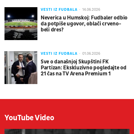
VESTI IZ FUDBALA
14.06.2026
Neverica u Humskoj: Fudbaler odbio
da potpiše ugovor, oblači crveno-
beli dres?
VESTI IZ FUDBALA
01.06.2026
Sve o današnjoj Skupštini FK
Partizan: Ekskluzivno pogledajte od
21 čas na TV Arena Premium 1
YouTube Video