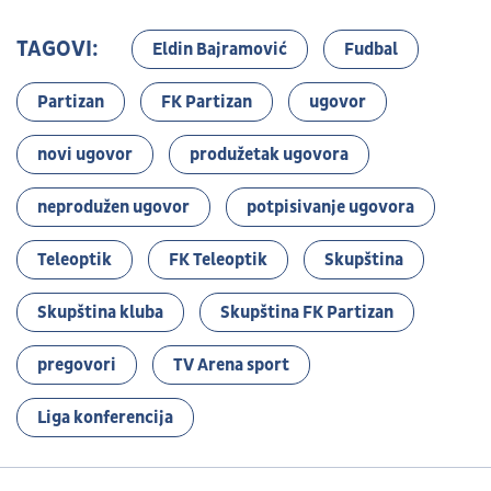
TAGOVI:
Eldin Bajramović
Fudbal
Partizan
FK Partizan
ugovor
novi ugovor
produžetak ugovora
neprodužen ugovor
potpisivanje ugovora
Teleoptik
FK Teleoptik
Skupština
Skupština kluba
Skupština FK Partizan
pregovori
TV Arena sport
Liga konferencija