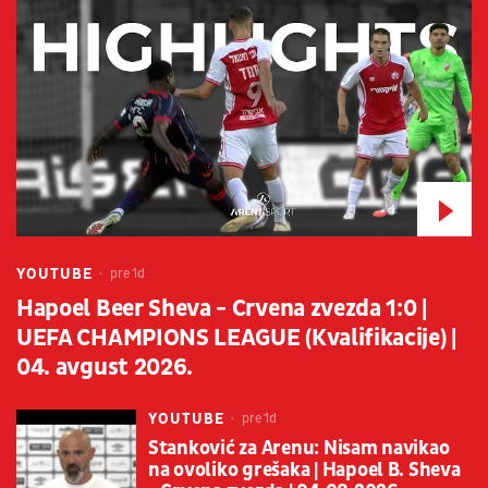
YOUTUBE
pre 1d
Hapoel Beer Sheva - Crvena zvezda 1:0 |
UEFA CHAMPIONS LEAGUE (Kvalifikacije) |
04. avgust 2026.
YOUTUBE
pre 1d
Stanković za Arenu: Nisam navikao
na ovoliko grešaka | Hapoel B. Sheva