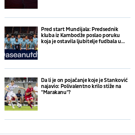
Pred start Mundijala: Predsednik
kluba iz Kambodže poslao poruku
koja je ostavila ljubitelje fudbala u
neverici
Da li je on pojačanje koje je Stanković
najavio: Polivalentno krilo stiže na
"Marakanu"?