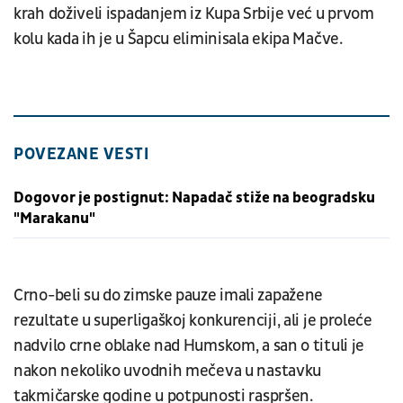
krah doživeli ispadanjem iz Kupa Srbije već u prvom
kolu kada ih je u Šapcu eliminisala ekipa Mačve.
POVEZANE VESTI
Dogovor je postignut: Napadač stiže na beogradsku
"Marakanu"
Crno-beli su do zimske pauze imali zapažene
rezultate u superligaškoj konkurenciji, ali je proleće
nadvilo crne oblake nad Humskom, a san o tituli je
nakon nekoliko uvodnih mečeva u nastavku
takmičarske godine u potpunosti raspršen.