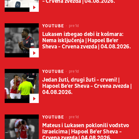
- Crvena zvezda | 04.08.2026.
YOUTUBE
pre 1d
Lukasen izbegao debi iz košmara:
Nema isključenja | Hapoel Be'er
Sheva - Crvena zvezda | 04.08.2026.
YOUTUBE
pre 1d
Jedan žuti, drugi žuti - crveni! |
Hapoel Be'er Sheva - Crvena zvezda |
04.08.2026.
YOUTUBE
pre 1d
Mateus i Lukasen poklonili vođstvo
Izraelcima | Hapoel Be'er Sheva -
Crvena zvezda | 04.08.2026.