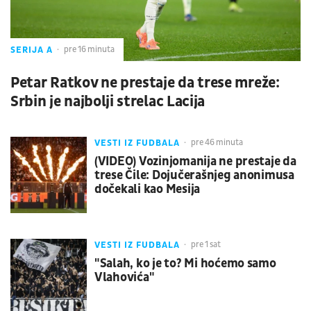
SERIJA A
pre 16 minuta
Petar Ratkov ne prestaje da trese mreže:
Srbin je najbolji strelac Lacija
VESTI IZ FUDBALA
pre 46 minuta
(VIDEO) Vozinjomanija ne prestaje da
trese Čile: Dojučerašnjeg anonimusa
dočekali kao Mesija
VESTI IZ FUDBALA
pre 1 sat
"Salah, ko je to? Mi hoćemo samo
Vlahovića"