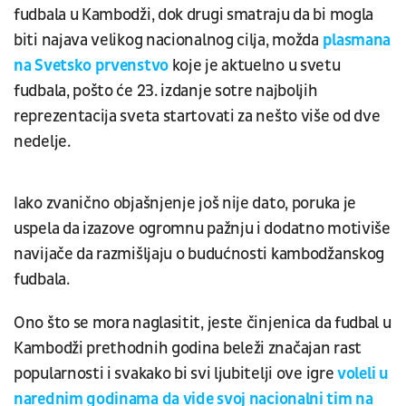
fudbala u Kambodži, dok drugi smatraju da bi mogla
biti najava velikog nacionalnog cilja, možda
plasmana
na Svetsko prvenstvo
koje je aktuelno u svetu
fudbala, pošto će 23. izdanje sotre najboljih
reprezentacija sveta startovati za nešto više od dve
nedelje.
Iako zvanično objašnjenje još nije dato, poruka je
uspela da izazove ogromnu pažnju i dodatno motiviše
navijače da razmišljaju o budućnosti kambodžanskog
fudbala.
Ono što se mora naglasitit, jeste činjenica da fudbal u
Kambodži prethodnih godina beleži značajan rast
popularnosti i svakako bi svi ljubitelji ove igre
voleli u
narednim godinama da vide svoj nacionalni tim na