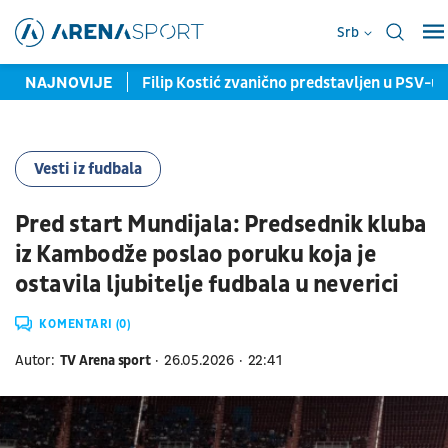
Srb
 do 2028. godine
NAJNOVIJE
Filip Kostić zvanično predstavljen u PSV-u
Vesti iz fudbala
Pred start Mundijala: Predsednik kluba
iz Kambodže poslao poruku koja je
ostavila ljubitelje fudbala u neverici
KOMENTARI (0)
Autor:
TV Arena sport
26.05.2026
22:41