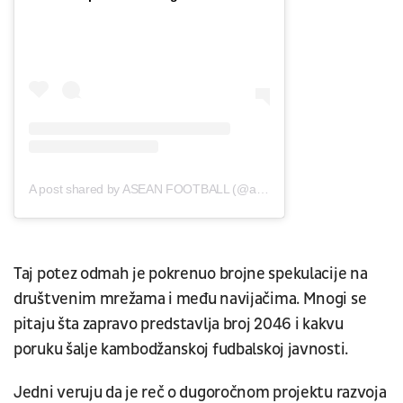
A post shared by ASEAN FOOTBALL (@asean.football)
Taj potez odmah je pokrenuo brojne spekulacije na
društvenim mrežama i među navijačima. Mnogi se
pitaju šta zapravo predstavlja broj 2046 i kakvu
poruku šalje kambodžanskoj fudbalskoj javnosti.
Jedni veruju da je reč o dugoročnom projektu razvoja