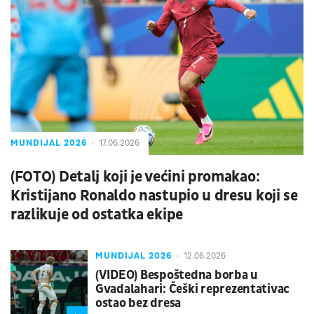
MUNDIJAL 2026
17.06.2026
(FOTO) Detalj koji je većini promakao:
Kristijano Ronaldo nastupio u dresu koji se
razlikuje od ostatka ekipe
MUNDIJAL 2026
12.06.2026
(VIDEO) Bespoštedna borba u
Gvadalahari: Češki reprezentativac
ostao bez dresa