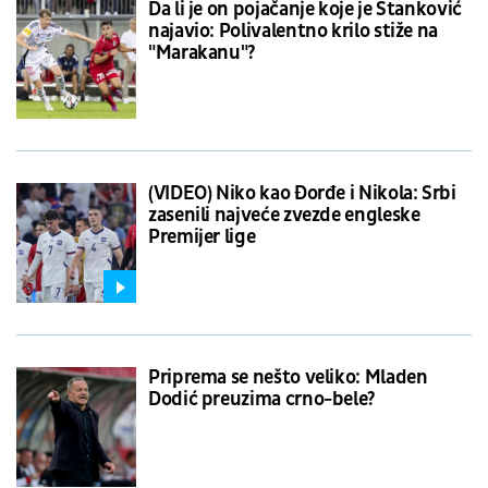
Da li je on pojačanje koje je Stanković
najavio: Polivalentno krilo stiže na
"Marakanu"?
(VIDEO) Niko kao Đorđe i Nikola: Srbi
zasenili najveće zvezde engleske
Premijer lige
Priprema se nešto veliko: Mladen
Dodić preuzima crno-bele?