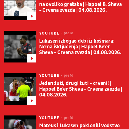
na ovoliko grešaka | Hapoel B. Sheva
- Crvena zvezda | 04.08.2026.
YOUTUBE
pre 1d
Lukasen izbegao debi iz košmara:
Nema isključenja | Hapoel Be'er
Sheva - Crvena zvezda | 04.08.2026.
YOUTUBE
pre 1d
Jedan žuti, drugi žuti - crveni! |
Hapoel Be'er Sheva - Crvena zvezda |
04.08.2026.
YOUTUBE
pre 1d
Mateus i Lukasen poklonili vođstvo