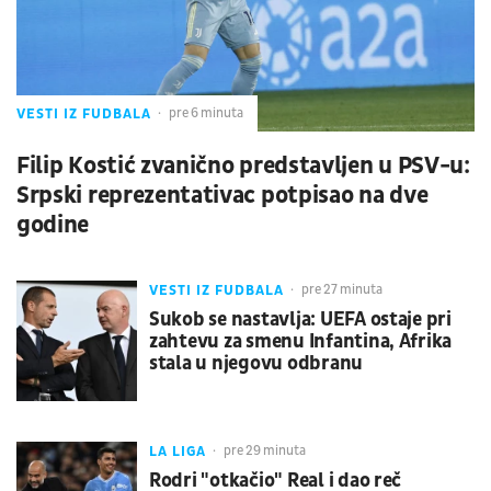
VESTI IZ FUDBALA
pre 6 minuta
Filip Kostić zvanično predstavljen u PSV-u:
Srpski reprezentativac potpisao na dve
godine
VESTI IZ FUDBALA
pre 27 minuta
Sukob se nastavlja: UEFA ostaje pri
zahtevu za smenu Infantina, Afrika
stala u njegovu odbranu
LA LIGA
pre 29 minuta
Rodri "otkačio" Real i dao reč