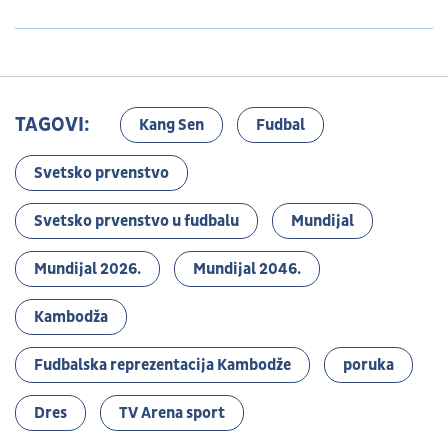
TAGOVI:
Kang Sen
Fudbal
Svetsko prvenstvo
Svetsko prvenstvo u fudbalu
Mundijal
Mundijal 2026.
Mundijal 2046.
Kambodža
Fudbalska reprezentacija Kambodže
poruka
Dres
TV Arena sport