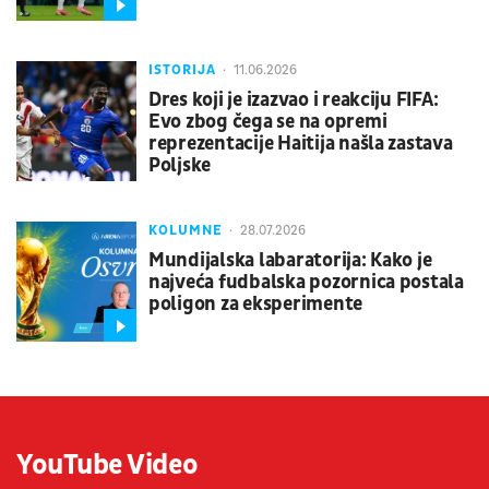
ISTORIJA
11.06.2026
Dres koji je izazvao i reakciju FIFA:
Evo zbog čega se na opremi
reprezentacije Haitija našla zastava
Poljske
KOLUMNE
28.07.2026
Mundijalska labaratorija: Kako je
najveća fudbalska pozornica postala
poligon za eksperimente
YouTube Video