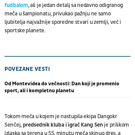
fudbalom
, ali je jedan detalj sa nedavno odigranog
meča u šampionatu, privukao pažnju ne samo
ljubitelja najvažnije sporedne stvari u zemlji, već i
sportske planete.
POVEZANE VESTI
Od Montevidea do večnosti: Dan koji je promenio
sport, ali i kompletnu planetu
Tokom meča u kojem je nastupila ekipa Dangokr
Senčej,
predsednik kluba i igrač Kang Sen
je prilikom
izlaska sa terena u 55. minutu meča skinuo dres, a