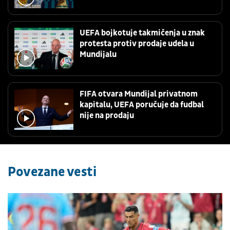
UEFA bojkotuje takmičenja u znak
protesta protiv prodaje udela u
Mundijalu
FIFA otvara Mundijal privatnom
kapitalu, UEFA poručuje da fudbal
nije na prodaju
Povezane vesti