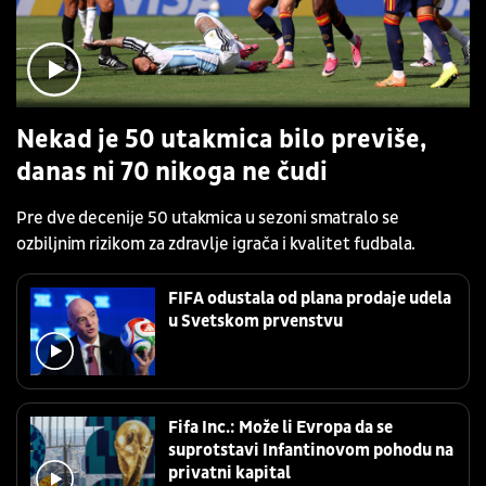
Nekad je 50 utakmica bilo previše,
danas ni 70 nikoga ne čudi
Pre dve decenije 50 utakmica u sezoni smatralo se
ozbiljnim rizikom za zdravlje igrača i kvalitet fudbala.
FIFA odustala od plana prodaje udela
u Svetskom prvenstvu
Fifa Inc.: Može li Evropa da se
suprotstavi Infantinovom pohodu na
privatni kapital