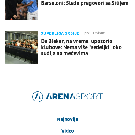
Barseloni: Slede pregovori sa Sitijem
SUPERLIGA SRBIJE
pre 31 minut
De Bleker, na vreme, upozorio
klubove: Nema više "sedeljki" oko
sudija na mečevima
Najnovije
Video