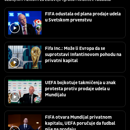
FIFA odustala od plana prodaje udela
u Svetskom prvenstvu
Fifa Inc.: Može li Evropa da se
suprotstavi Infantinovom pohodu na
privatni kapital
UEFA bojkotuje takmičenja u znak
protesta protiv prodaje udela u
Mundijalu
FIFA otvara Mundijal privatnom
kapitalu, UEFA poručuje da fudbal
nije na prodaju