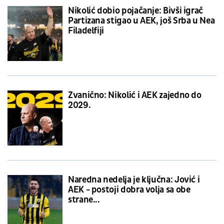
Nikolić dobio pojačanje: Bivši igrač
Partizana stigao u AEK, još Srba u Nea
Filadelfiji
Zvanično: Nikolić i AEK zajedno do
2029.
Naredna nedelja je ključna: Jović i
AEK - postoji dobra volja sa obe
strane...