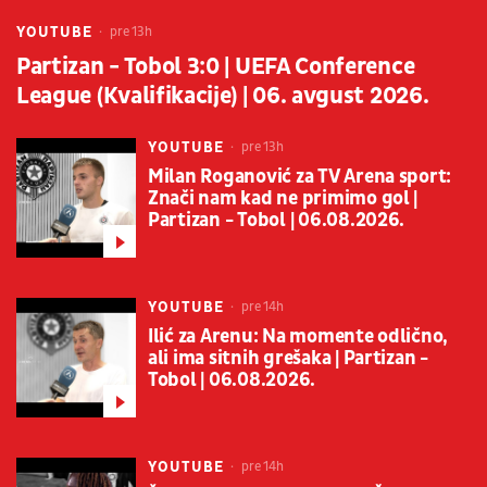
YOUTUBE
pre 13h
Partizan - Tobol 3:0 | UEFA Conference
League (Kvalifikacije) | 06. avgust 2026.
YOUTUBE
pre 13h
Milan Roganović za TV Arena sport:
Znači nam kad ne primimo gol |
Partizan - Tobol | 06.08.2026.
YOUTUBE
pre 14h
Ilić za Arenu: Na momente odlično,
ali ima sitnih grešaka | Partizan -
Tobol | 06.08.2026.
YOUTUBE
pre 14h