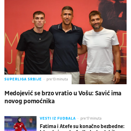
SUPERLIGA SRBIJE
pre 13 minuta
Medojević se brzo vratio u Vošu: Savić ima
novog pomoćnika
VESTI IZ FUDBALA
pre 17 minuta
Fatima i Atefe su konačno bezbedne: