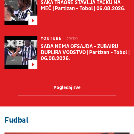
ŠAKA TRAORE STAVLJA TAČKU NA
MEČ | Partizan - Tobol | 06.08.2026.
YOUTUBE
pre 15h
SADA NEMA OFSAJDA - ZUBAIRU
DUPLIRA VOĐSTVO | Partizan - Tobol |
06.08.2026.
Pogledaj sve
Fudbal