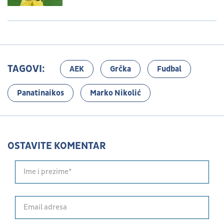
TAGOVI:
AEK
Grčka
Fudbal
Panatinaikos
Marko Nikolić
OSTAVITE KOMENTAR