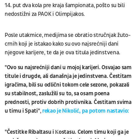
14. put dva kola pre kraja šampionata, pošto su bili
nedostižni za PAOK i Olimpijakos.
Posle utakmice, medijima se obratio stručnjak žuto-
crnih koji je istakao kako su ovo najsrećniji dani
njegove karijere, te da je ova titula jedinstvena.
"Ovo su najsrećniji dani u mojoj karijeri. Osvajao sam
titule i drugde, ali današnja je jedinstvena. Čestitam
igračima, bili su odlični tokom cele sezone, pokazali
su stabilnost, zaslužili su to, sa osam poena
prednosti, protiv dobrih protivnika. Čestitam svima
u timu i Spati"
,
rekao je Nikolić, pa potom nastavio:
"Čestitke Ribaltasu i Кostasu. Celom timu koji ga je