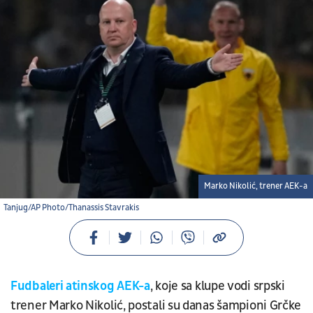
Marko Nikolić, trener AEK-a
Tanjug/AP Photo/Thanassis Stavrakis
Fudbaleri atinskog AEK-a
, koje sa klupe vodi srpski
trener Marko Nikolić, postali su danas šampioni Grčke