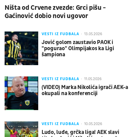
Ništa od Crvene zvezde: Grci pišu -
Gaćinović dobio novi ugovor
VESTI IZ FUDBALA
13.05.2026
Jović golom zaustavio PAOK i
"pogurao" Olimpijakos ka Ligi
šampiona
VESTI IZ FUDBALA
11.05.2026
(VIDEO) Marka Nikolića igrači AEK-a
okupali na konferenciji
VESTI IZ FUDBALA
10.05.2026
Ludo, luđe, grčka liga! AEK slavi