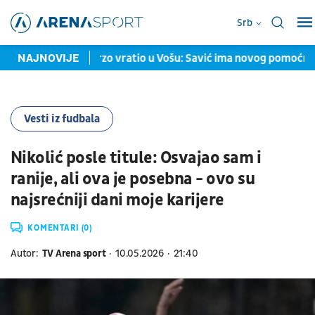
Srb
Medojević se brzo vratio u Vošu: Savić ima novog pomoćnika
NAJNOVIJE
Vesti iz fudbala
Nikolić posle titule: Osvajao sam i
ranije, ali ova je posebna - ovo su
najsrećniji dani moje karijere
KOMENTARI (0)
Autor:
TV Arena sport
10.05.2026
21:40