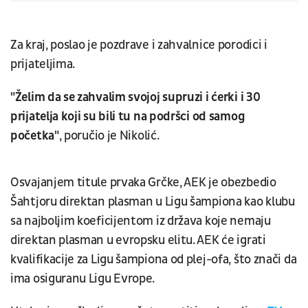
Za kraj, poslao je pozdrave i zahvalnice porodici i
prijateljima.
"Želim da se zahvalim svojoj supruzi i ćerki i 30
prijatelja koji su bili tu na podršci od samog
početka"
, poručio je Nikolić.
Osvajanjem titule prvaka Grčke, AEK je obezbedio
Šahtjoru direktan plasman u Ligu šampiona kao klubu
sa najboljim koeficijentom iz država koje nemaju
direktan plasman u evropsku elitu. AEK će igrati
kvalifikacije za Ligu šampiona od plej-ofa, što znači da
ima osiguranu Ligu Evrope.