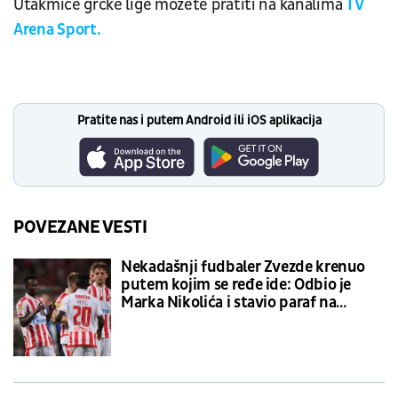
Utakmice grčke lige možete pratiti na kanalima
TV
Arena Sport.
Pratite nas i putem Android ili iOS aplikacija
POVEZANE VESTI
Nekadašnji fudbaler Zvezde krenuo
putem kojim se ređe ide: Odbio je
Marka Nikolića i stavio paraf na
ugovor sa ljutim rivalom