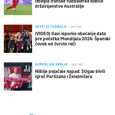
Izbegle iranske fudbalerke dobile
državljanstvo Australije
VESTI IZ FUDBALA
pre 1 sat
(VIDEO) Gavi ispunio obećanje dato
pre početka Mundijala 2026: Španski
čovek od čvrste reči
SUPERLIGA SRBIJE
pre 1 sat
Nišlije pojačale napad: Stigao bivši
igrač Partizana i Železničara