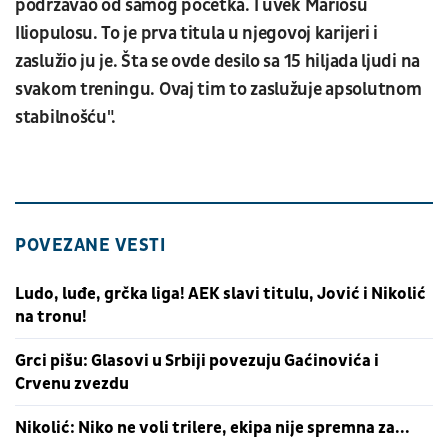
podržavao od samog početka. I uvek Mariosu
Iliopulosu. To je prva titula u njegovoj karijeri i
zaslužio ju je. Šta se ovde desilo sa 15 hiljada ljudi na
svakom treningu. Ovaj tim to zaslužuje apsolutnom
stabilnošću".
POVEZANE VESTI
Ludo, luđe, grčka liga! AEK slavi titulu, Jović i Nikolić
na tronu!
Grci pišu: Glasovi u Srbiji povezuju Gaćinovića i
Crvenu zvezdu
Nikolić: Niko ne voli trilere, ekipa nije spremna za...