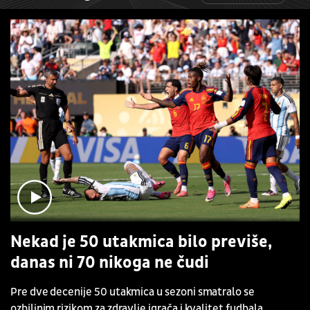
Nekad je 50 utakmica bilo previše,
danas ni 70 nikoga ne čudi
Pre dve decenije 50 utakmica u sezoni smatralo se
ozbiljnim rizikom za zdravlje igrača i kvalitet fudbala.