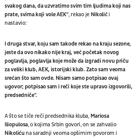
svakog dana, da uzvratimo svim tim ljudima koji nas
prate, svima koji vole AEK"
, rekao je
Nikolić
i
nastavio:
I druga stvar, koju sam takođe rekao na kraju sezone,
jeste da ovo nikako nije kraj, već početak novog
poglavlja, poglavlja koje može da izgradi novu priču
za veliki klub, AEK, istorijski klub. Zato sam veoma
srećan što sam ovde. Nisam samo potpisao ovaj
ugovor; potpisao sam i reči koje ste upravo izgovorili,
predsedniče".
A što se tiče reči predsednika kluba,
Mariosa
Iliopulosa
, o kojima Srbin govori, on se zahvalio
Nikoliću
na saradnji veoma opširnim govorom i