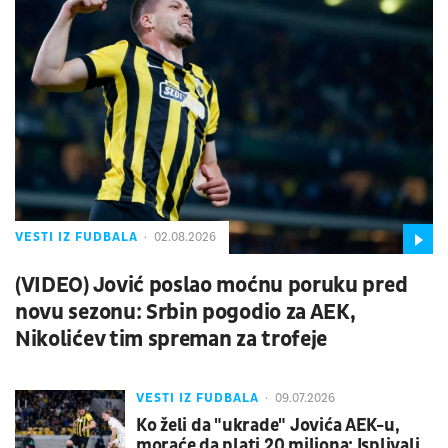
VESTI IZ FUDBALA
02.08.2026
(VIDEO) Jović poslao moćnu poruku pred
novu sezonu: Srbin pogodio za AEK,
Nikolićev tim spreman za trofeje
VESTI IZ FUDBALA
09.07.2026
Ko želi da "ukrade" Jovića AEK-u,
moraće da plati 20 miliona: Isplivali