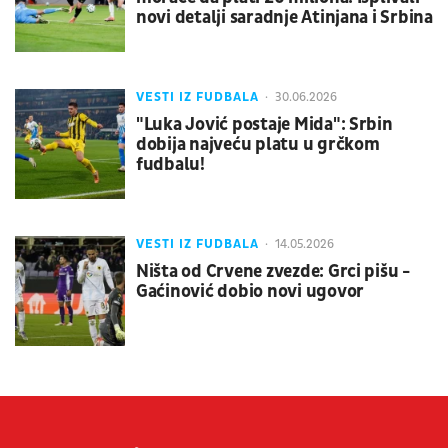
novi detalji saradnje Atinjana i Srbina
VESTI IZ FUDBALA
30.06.2026
"Luka Jović postaje Mida": Srbin
dobija najveću platu u grčkom
fudbalu!
VESTI IZ FUDBALA
14.05.2026
Ništa od Crvene zvezde: Grci pišu -
Gaćinović dobio novi ugovor