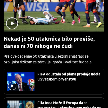
Nekad je 50 utakmica bilo previše,
danas ni 70 nikoga ne čudi
Pre dve decenije 50 utakmica u sezoni smatralo se
ozbiljnim rizikom za zdravlje igrača i kvalitet fudbala.
FIFA odustala od plana prodaje udela
u Svetskom prvenstvu
Fifa Inc.: Može li Evropa da se
suprotstavi Infantinovom pohodu na