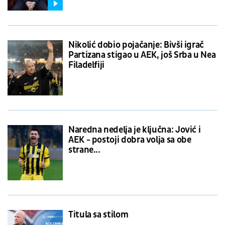
Nikolić dobio pojačanje: Bivši igrač
Partizana stigao u AEK, još Srba u Nea
Filadelfiji
Naredna nedelja je ključna: Jović i
AEK - postoji dobra volja sa obe
strane...
Titula sa stilom