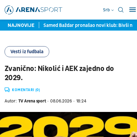
Srb
avljene u Torontu
NAJNOVIJE
Samed Baždar pronašao novi klub: Bivši na
Vesti iz fudbala
Zvanično: Nikolić i AEK zajedno do
2029.
KOMENTARI (0)
Autor:
TV Arena sport
08.06.2026
18:24