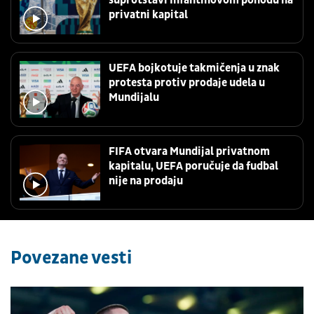
privatni kapital
UEFA bojkotuje takmičenja u znak
protesta protiv prodaje udela u
Mundijalu
FIFA otvara Mundijal privatnom
kapitalu, UEFA poručuje da fudbal
nije na prodaju
Povezane vesti