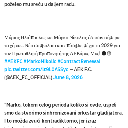
poželeo mu sreću u daljem radu.
Μάριος Ηλιόπουλος και Μάρκο Νίκολιτς έδωσαν σήμερα
τα χέρια... Νέο συμβόλαιο και επίσημα, μέχρι το 2029 για
τον Πρωταθλητή προπονητή της ΑΕΚάρας Μας! ⚫️🟡
#AEKFC
#MarkoNikolic
#ContractRenewal
pic.twitter.com/lt9L0ASSyc
— AEK F.C.
(@AEK_FC_OFFICIAL)
June 8, 2026
"Marko, tokom celog perioda koliko si ovde, uspeli
smo da stvorimo sinhronizovani orkestar gladijatora.
I to možda zvuči kontradiktorno, jer izraz