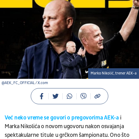
Marko Nikolić, trener AEK-a
@AEK_FC_OFFICIAL / X.com
Već neko vreme se govori o pregovorima AEK-a
i
Marka Nikolića o novom ugovoru nakon osvajanja
spektakularne titule u grčkom šampionatu. Ono što