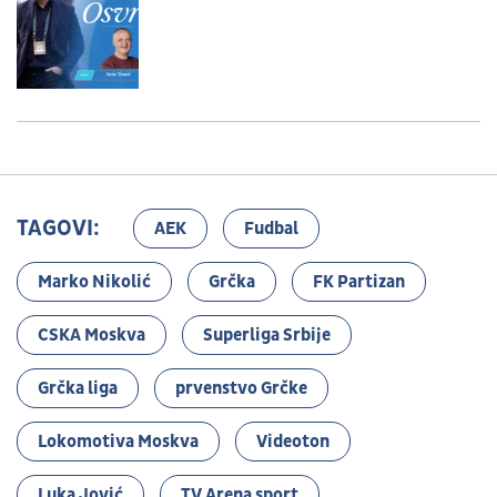
TAGOVI:
AEK
Fudbal
Marko Nikolić
Grčka
FK Partizan
CSKA Moskva
Superliga Srbije
Grčka liga
prvenstvo Grčke
Lokomotiva Moskva
Videoton
Luka Jović
TV Arena sport