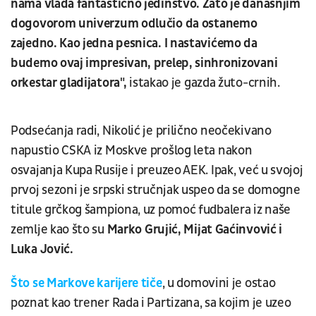
nama vlada fantastično jedinstvo. Zato je današnjim
dogovorom univerzum odlučio da ostanemo
zajedno. Kao jedna pesnica. I nastavićemo da
budemo ovaj impresivan, prelep, sinhronizovani
orkestar gladijatora",
istakao je gazda žuto-crnih.
Podsećanja radi, Nikolić je prilično neočekivano
napustio CSKA iz Moskve prošlog leta nakon
osvajanja Kupa Rusije i preuzeo AEK. Ipak, već u svojoj
prvoj sezoni je srpski stručnjak uspeo da se domogne
titule grčkog šampiona, uz pomoć fudbalera iz naše
zemlje kao što su
Marko Grujić, Mijat Gaćinvović i
Luka Jović.
Što se Markove karijere tiče
, u domovini je ostao
poznat kao trener Rada i Partizana, sa kojim je uzeo