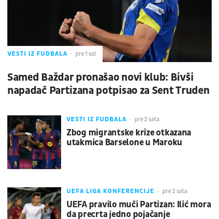
VESTI IZ FUDBALA
pre 1 sat
Samed Baždar pronašao novi klub: Bivši
napadač Partizana potpisao za Sent Truden
VESTI IZ FUDBALA
pre 2 sata
Zbog migrantske krize otkazana
utakmica Barselone u Maroku
UEFA LIGA KONFERENCIJE
pre 2 sata
UEFA pravilo muči Partizan: Ilić mora
da precrta jedno pojačanje