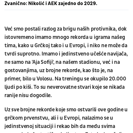
Zvanično: Nikolić i AEK zajedno do 2029.
Već smo postali razlog za brigu naših protivnika, dok
istovremeno imamo mnogo rekorda u igrama našeg
tima, kako u Grčkoj tako i u Evropi, i niko ne može da
tvrdi suprotno. Imamo i jedinstveno učešće navijača,
ne samo na 'Aja Sofiji', na našem stadionu, već i na
gostovanjima, uz brojne rekorde, kao što je, na
primer, bilo u Volosu. Na treningu se okupilo 20.000
ljudi po kiši. To su neverovatne stvari koje se nikada
ranije nisu dogodile.
Uz sve brojne rekorde koje smo ostvarili ove godine u
grčkom prvenstvu, ali i u Evropi, nalazimo se u
jedinstvenoj situaciji i rekao bih da među svima