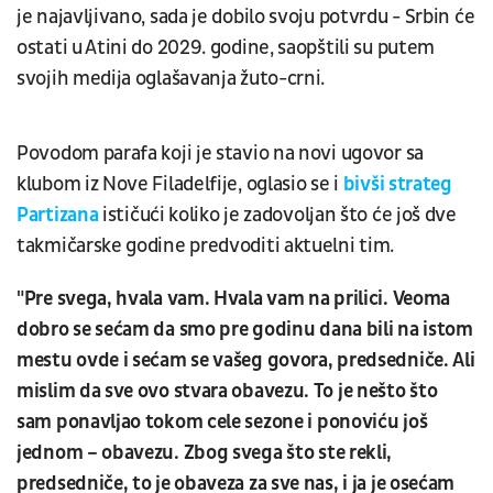
je najavljivano, sada je dobilo svoju potvrdu - Srbin će
ostati u Atini do 2029. godine, saopštili su putem
svojih medija oglašavanja žuto-crni.
Povodom parafa koji je stavio na novi ugovor sa
klubom iz Nove Filadelfije, oglasio se i
bivši strateg
Partizana
ističući koliko je zadovoljan što će još dve
takmičarske godine predvoditi aktuelni tim.
"Pre svega, hvala vam. Hvala vam na prilici. Veoma
dobro se sećam da smo pre godinu dana bili na istom
mestu ovde i sećam se vašeg govora, predsedniče. Ali
mislim da sve ovo stvara obavezu. To je nešto što
sam ponavljao tokom cele sezone i ponoviću još
jednom – obavezu. Zbog svega što ste rekli,
predsedniče, to je obaveza za sve nas, i ja je osećam