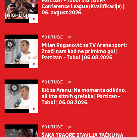
Partizan - Tobol 3:0 | UEFA
Conference League (Kvalifikacije) |
06. avgust 2026.
YOUTUBE
pre 1d
Milan Roganović za TV Arena sport:
Znači nam kad ne primimo gol |
Partizan - Tobol | 06.08.2026.
YOUTUBE
pre 1d
Ilić za Arenu: Na momente odlično,
ali ima sitnih grešaka | Partizan -
Tobol | 06.08.2026.
YOUTUBE
pre 1d
ŠAKA TRAORE STAVLJA TAČKU NA