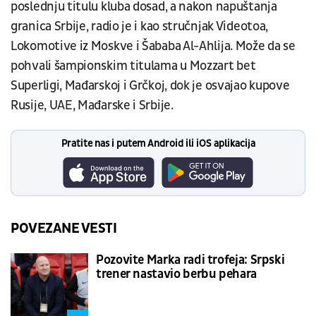
poslednju titulu kluba dosad, a nakon napuštanja
granica Srbije, radio je i kao stručnjak Videotoa,
Lokomotive iz Moskve i Šababa Al-Ahlija. Može da se
pohvali šampionskim titulama u Mozzart bet
Superligi, Mađarskoj i Grčkoj, dok je osvajao kupove
Rusije, UAE, Mađarske i Srbije.
Pratite nas i putem Android ili iOS aplikacija
POVEZANE VESTI
Pozovite Marka radi trofeja: Srpski
trener nastavio berbu pehara