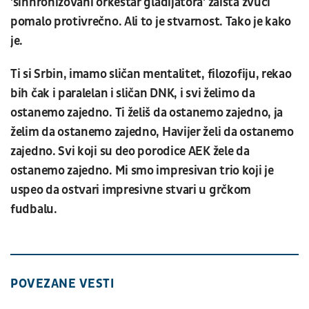
'sinhronizovani orkestar gladijatora' zaista zvuči
pomalo protivrečno. Ali to je stvarnost. Tako je kako
je.
Ti si Srbin, imamo sličan mentalitet, filozofiju, rekao
bih čak i paralelan i sličan DNK, i svi želimo da
ostanemo zajedno. Ti želiš da ostanemo zajedno, ja
želim da ostanemo zajedno, Havijer želi da ostanemo
zajedno. Svi koji su deo porodice AEK žele da
ostanemo zajedno. Mi smo impresivan trio koji je
uspeo da ostvari impresivne stvari u grčkom
fudbalu.
POVEZANE VESTI