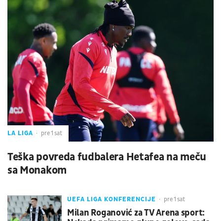
LA LIGA
pre 1 sat
Teška povreda fudbalera Hetafea na meču
sa Monakom
UEFA LIGA KONFERENCIJE
pre 1 sat
Milan Roganović za TV Arena sport: