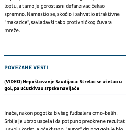
loptu, a tamo je gorostasni defanzivac čekao
spremno. Namestio se, skočio i zahvatio atraktivne
"makazice", savladavši tako protivničkog čuvara
mreže.
POVEZANE VESTI
(VIDEO) Nepoštovanje Saudijaca: Strelac se ušetao u
gol, pa ućutkivao srpske navijače
Inače, nakon pogotka bivšeg fudbalera crno-belih,
Srbija je ubrzo uspela i da potpuno preokrene rezultat
u svoju korist, a očekivano, "autor" drugog gola je bio