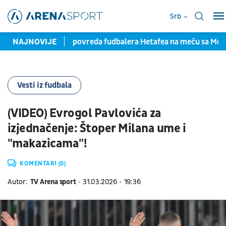
Srb
otpisom
NAJNOVIJE
Teška povreda fudbalera Hetafea na meču sa Mona
Vesti iz fudbala
(VIDEO) Evrogol Pavlovića za
izjednačenje: Štoper Milana ume i
"makazicama"!
KOMENTARI (0)
Autor:
TV Arena sport
31.03.2026
19:36