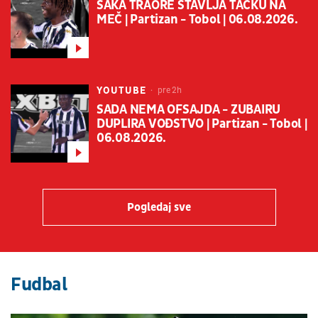
ŠAKA TRAORE STAVLJA TAČKU NA
MEČ | Partizan - Tobol | 06.08.2026.
YOUTUBE
pre 2h
SADA NEMA OFSAJDA - ZUBAIRU
DUPLIRA VOĐSTVO | Partizan - Tobol |
06.08.2026.
Pogledaj sve
Fudbal