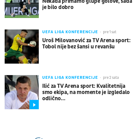
Nekada primamo glupe golove, sada
je bilo dobro
UEFA LIGA KONFERENCIJE
pre 1 sat
Uroš Milovanović za TV Arena sport:
Tobol nije bez šansi u revanšu
UEFA LIGA KONFERENCIJE
pre 2 sata
Ilić za TV Arena sport: Kvalitetnija
smo ekipa, na momente je izgledalo
odlično...