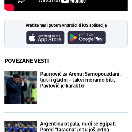
Pratite nas i putem Android ili iOS aplikacija
POVEZANE VESTI
Paunović za Arenu: Samopouzdani,
ljuti i gladni - takvi moramo biti,
Pavlović je karakter
Argentina otpala, nudi se Egipat:
Pored "faraona" je tu još jedna