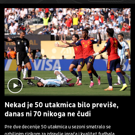
Nekad je 50 utakmica bilo previše,
danas ni 70 nikoga ne čudi
Pre dve decenije 50 utakmica u sezoni smatralo se
ozbiljnim rizikom za zdravlje igrača i kvalitet fudbala.