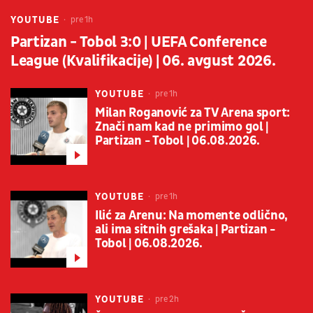
YOUTUBE
pre 1h
Partizan - Tobol 3:0 | UEFA Conference
League (Kvalifikacije) | 06. avgust 2026.
YOUTUBE
pre 1h
Milan Roganović za TV Arena sport:
Znači nam kad ne primimo gol |
Partizan - Tobol | 06.08.2026.
YOUTUBE
pre 1h
Ilić za Arenu: Na momente odlično,
ali ima sitnih grešaka | Partizan -
Tobol | 06.08.2026.
YOUTUBE
pre 2h