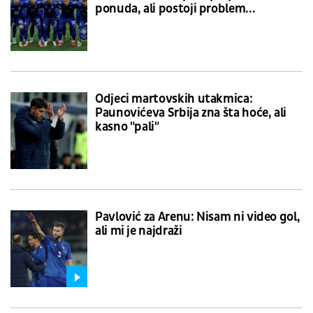
ponuda, ali postoji problem...
Odjeci martovskih utakmica:
Paunovićeva Srbija zna šta hoće, ali
kasno "pali"
Pavlović za Arenu: Nisam ni video gol,
ali mi je najdraži