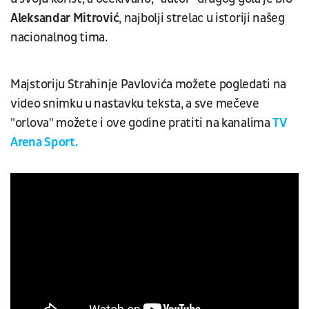
Aleksandar Mitrović
, najbolji strelac u istoriji našeg
nacionalnog tima.
Majstoriju Strahinje Pavlovića možete pogledati na
video snimku u nastavku teksta, a sve mečeve
"orlova" možete i ove godine pratiti na kanalima
TV
Arena Sport.