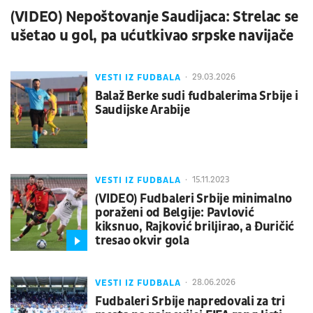
(VIDEO) Nepoštovanje Saudijaca: Strelac se
ušetao u gol, pa ućutkivao srpske navijače
VESTI IZ FUDBALA
29.03.2026
Balaž Berke sudi fudbalerima Srbije i
Saudijske Arabije
VESTI IZ FUDBALA
15.11.2023
(VIDEO) Fudbaleri Srbije minimalno
poraženi od Belgije: Pavlović
kiksnuo, Rajković briljirao, a Đuričić
tresao okvir gola
VESTI IZ FUDBALA
28.06.2026
Fudbaleri Srbije napredovali za tri