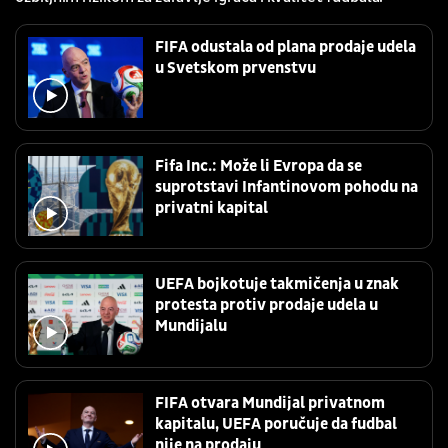
FIFA odustala od plana prodaje udela
u Svetskom prvenstvu
Fifa Inc.: Može li Evropa da se
suprotstavi Infantinovom pohodu na
privatni kapital
UEFA bojkotuje takmičenja u znak
protesta protiv prodaje udela u
Mundijalu
FIFA otvara Mundijal privatnom
kapitalu, UEFA poručuje da fudbal
nije na prodaju