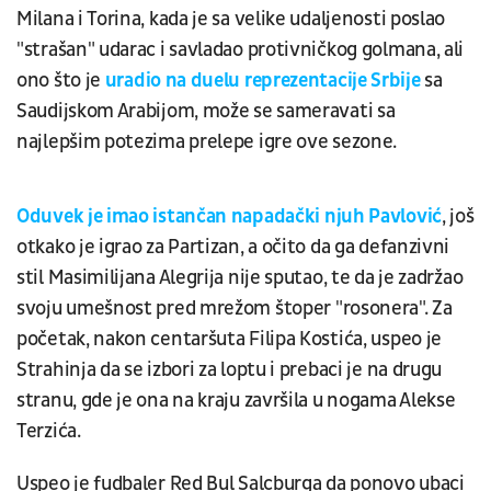
Milana i Torina, kada je sa velike udaljenosti poslao
"strašan" udarac i savladao protivničkog golmana, ali
ono što je
uradio na duelu reprezentacije Srbije
sa
Saudijskom Arabijom, može se sameravati sa
najlepšim potezima prelepe igre ove sezone.
Oduvek je imao istančan napadački njuh Pavlović
, još
otkako je igrao za Partizan, a očito da ga defanzivni
stil Masimilijana Alegrija nije sputao, te da je zadržao
svoju umešnost pred mrežom štoper "rosonera". Za
početak, nakon centaršuta Filipa Kostića, uspeo je
Strahinja da se izbori za loptu i prebaci je na drugu
stranu, gde je ona na kraju završila u nogama Alekse
Terzića.
Uspeo je fudbaler Red Bul Salcburga da ponovo ubaci