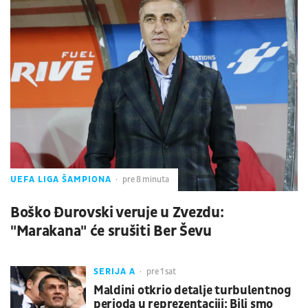
UEFA LIGA ŠAMPIONA
pre 8 minuta
Boško Đurovski veruje u Zvezdu:
"Marakana" će srušiti Ber Ševu
SERIJA A
pre 1 sat
Maldini otkrio detalje turbulentnog
perioda u reprezentaciji: Bili smo