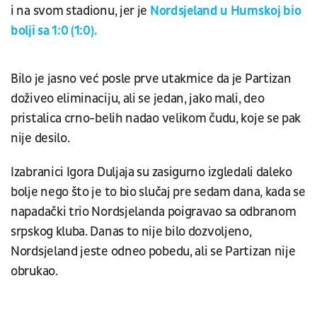
i na svom stadionu, jer je
Nordsjeland u Humskoj bio
bolji sa 1:0 (1:0).
Bilo je jasno već posle prve utakmice da je Partizan
doživeo eliminaciju, ali se jedan, jako mali, deo
pristalica crno-belih nadao velikom čudu, koje se pak
nije desilo.
Izabranici Igora Duljaja su zasigurno izgledali daleko
bolje nego što je to bio slučaj pre sedam dana, kada se
napadački trio Nordsjelanda poigravao sa odbranom
srpskog kluba. Danas to nije bilo dozvoljeno,
Nordsjeland jeste odneo pobedu, ali se Partizan nije
obrukao.