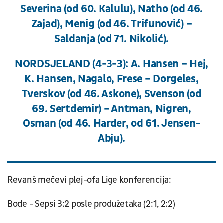
Severina (od 60. Kalulu), Natho (od 46.
Zajad), Menig (od 46. Trifunović) –
Saldanja (od 71. Nikolić).
NORDSJELAND (4-3-3): A. Hansen – Hej,
K. Hansen, Nagalo, Frese – Dorgeles,
Tverskov (od 46. Askone), Svenson (od
69. Sertdemir) – Antman, Nigren,
Osman (od 46. Harder, od 61. Jensen-
Abju).
Revanš mečevi plej-ofa Lige konferencija:
Bode - Sepsi 3:2 posle produžetaka (2:1, 2:2)