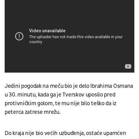
Jedini pogodak na meču bio je delo Ibrahima Osmana
u 30. minutu, kada ga je Tverskov uposlio pred
protivničkim golom, te mu nije bilo teško da iz
peterca zatrese mrežu.
Do kraja nije bio većih uzbuđenja, ostaće upamćen