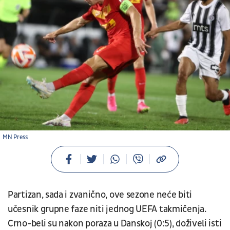
MN Press
Partizan, sada i zvanično, ove sezone neće biti
učesnik grupne faze niti jednog UEFA takmičenja.
Crno-beli su nakon poraza u Danskoj (0:5), doživeli isti