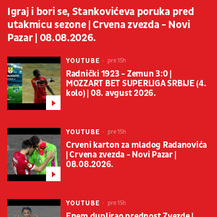
Igraj i bori se, Stankovićeva poruka pred
utakmicu sezone | Crvena zvezda - Novi
Pazar | 08.08.2026.
YOUTUBE
pre 15h
Radnički 1923 - Zemun 3:0 |
MOZZART BET SUPERLIGA SRBIJE (4.
kolo) | 08. avgust 2026.
YOUTUBE
pre 15h
Crveni karton za mladog Radanovića
| Crvena zvezda - Novi Pazar |
08.08.2026.
YOUTUBE
pre 15h
Enem duplirao prednost Zvezde |