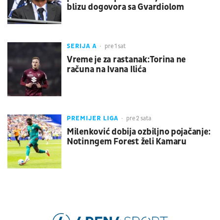
blizu dogovora sa Gvardiolom
SERIJA A
pre 1 sat
Vreme je za rastanak:Torina ne
računa na Ivana Ilića
PREMIJER LIGA
pre 2 sata
Milenković dobija ozbiljno pojačanje:
Notinngem Forest želi Kamaru