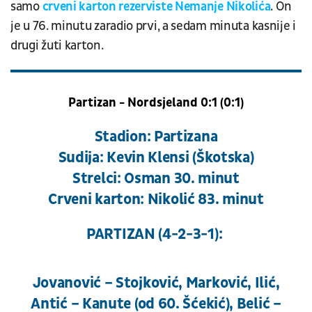
samo
crveni karton rezerviste Nemanje Nikolića
. On
je u 76. minutu zaradio prvi, a sedam minuta kasnije i
drugi žuti karton.
Partizan - Nordsjeland 0:1 (0:1)
Stadion: Partizana
Sudija: Kevin Klensi (Škotska)
Strelci: Osman 30. minut
Crveni karton: Nikolić 83. minut
PARTIZAN (4-2-3-1):
Jovanović – Stojković, Marković, Ilić,
Antić – Kanute (od 60. Šćekić), Belić –