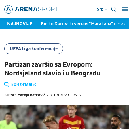
Srb
oveo NBA igreača
NAJNOVIJE
Boško Đurovski veruje: "Marakana" će sruš
UEFA Liga konferencije
Partizan završio sa Evropom:
Nordsjeland slavio i u Beogradu
KOMENTARI (0)
Autor:
Mateja Petković
31.08.2023
22:51