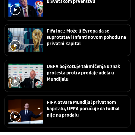
u Svetskom prvenstvu
Fifa Inc.: Može li Evropa da se
suprotstavi Infantinovom pohodu na
privatni kapital
UEFA bojkotuje takmičenja u znak
protesta protiv prodaje udela u
Mundijalu
FIFA otvara Mundijal privatnom
kapitalu, UEFA poručuje da fudbal
nije na prodaju