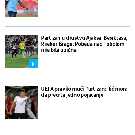
Partizan u društvu Ajaksa, Bešiktaša,
Rijeke i Brage: Pobeda nad Tobolom
nije bila obična
UEFA pravilo muči Partizan: Ilić mora
da precrta jedno pojačanje