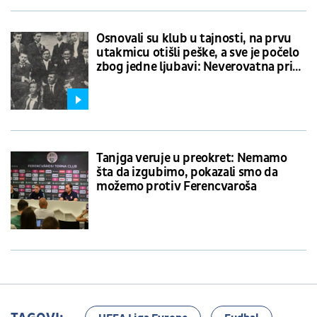
Osnovali su klub u tajnosti, na prvu
utakmicu otišli peške, a sve je počelo
zbog jedne ljubavi: Neverovatna priča
o nastanku Vojvodine
Tanjga veruje u preokret: Nemamo
šta da izgubimo, pokazali smo da
možemo protiv Ferencvaroša