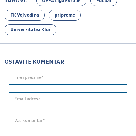
TAGOVI:
UEFA Liga Evrope
Fudbal
FK Vojvodina
pripreme
Univerzitatea Kluž
OSTAVITE KOMENTAR