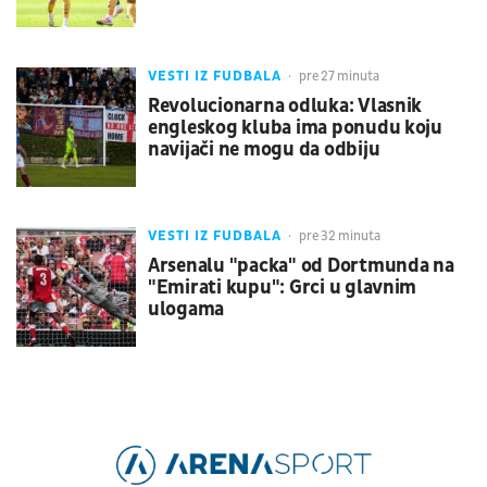
VESTI IZ FUDBALA
pre 27 minuta
Revolucionarna odluka: Vlasnik
engleskog kluba ima ponudu koju
navijači ne mogu da odbiju
VESTI IZ FUDBALA
pre 32 minuta
Arsenalu "packa" od Dortmunda na
"Emirati kupu": Grci u glavnim
ulogama