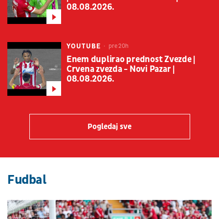
08.08.2026.
YOUTUBE
pre 20h
Enem duplirao prednost Zvezde |
Crvena zvezda - Novi Pazar |
08.08.2026.
Pogledaj sve
Fudbal