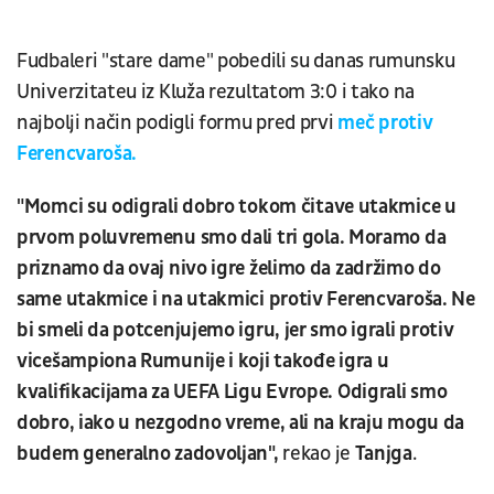
Fudbaleri "stare dame" pobedili su danas rumunsku
Univerzitateu iz Kluža rezultatom 3:0 i tako na
najbolji način podigli formu pred prvi
meč protiv
Ferencvaroša.
"Momci su odigrali dobro tokom čitave utakmice u
prvom poluvremenu smo dali tri gola. Moramo da
priznamo da ovaj nivo igre želimo da zadržimo do
same utakmice i na utakmici protiv Ferencvaroša. Ne
bi smeli da potcenjujemo igru, jer smo igrali protiv
vicešampiona Rumunije i koji takođe igra u
kvalifikacijama za UEFA Ligu Evrope. Odigrali smo
dobro, iako u nezgodno vreme, ali na kraju mogu da
budem generalno zadovoljan",
rekao je
Tanjga
.