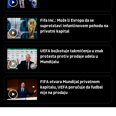
Fifa Inc.: Može li Evropa da se
suprotstavi Infantinovom pohodu na
privatni kapital
UEFA bojkotuje takmičenja u znak
protesta protiv prodaje udela u
Mundijalu
FIFA otvara Mundijal privatnom
kapitalu, UEFA poručuje da fudbal
nije na prodaju