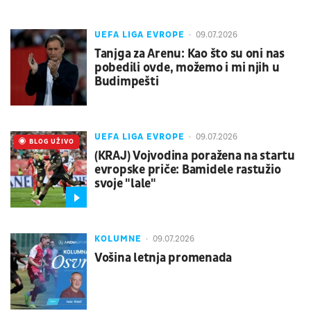
UEFA LIGA EVROPE
09.07.2026
Tanjga za Arenu: Kao što su oni nas
pobedili ovde, možemo i mi njih u
Budimpešti
UEFA LIGA EVROPE
09.07.2026
UŽIVO
BLOG UŽIVO
(KRAJ) Vojvodina poražena na startu
evropske priče: Bamidele rastužio
svoje "lale"
KOLUMNE
09.07.2026
Vošina letnja promenada