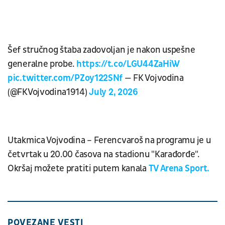
Šef stručnog štaba zadovoljan je nakon uspešne
generalne probe.
https://t.co/LGU44ZaHiW
pic.twitter.com/PZoy122SNf
— FK Vojvodina
(@FKVojvodina1914)
July 2, 2026
Utakmica Vojvodina – Ferencvaroš na programu je u
četvrtak u 20.00 časova na stadionu "Karađorđe".
Okršaj možete pratiti putem kanala
TV Arena Sport.
POVEZANE VESTI