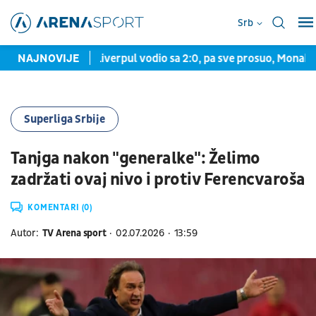
Srb
u
NAJNOVIJE
Preokret: Liverpul vodio sa 2:0, pa sve prosuo, Monako u fin
Superliga Srbije
Tanjga nakon "generalke": Želimo
zadržati ovaj nivo i protiv Ferencvaroša
KOMENTARI (0)
Autor:
TV Arena sport
02.07.2026
13:59