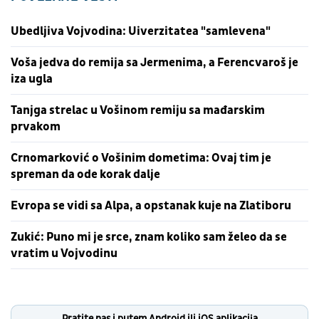
Ubedljiva Vojvodina: Uiverzitatea "samlevena"
Voša jedva do remija sa Jermenima, a Ferencvaroš je
iza ugla
Tanjga strelac u Vošinom remiju sa mađarskim
prvakom
Crnomarković o Vošinim dometima: Ovaj tim je
spreman da ode korak dalje
Evropa se vidi sa Alpa, a opstanak kuje na Zlatiboru
Zukić: Puno mi je srce, znam koliko sam želeo da se
vratim u Vojvodinu
Pratite nas i putem Android ili iOS aplikacija