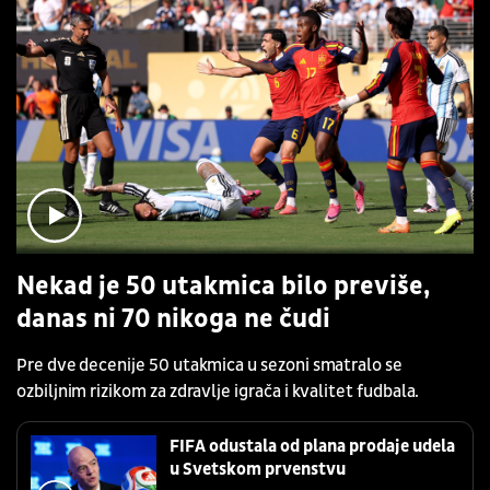
Nekad je 50 utakmica bilo previše,
danas ni 70 nikoga ne čudi
Pre dve decenije 50 utakmica u sezoni smatralo se
ozbiljnim rizikom za zdravlje igrača i kvalitet fudbala.
FIFA odustala od plana prodaje udela
u Svetskom prvenstvu