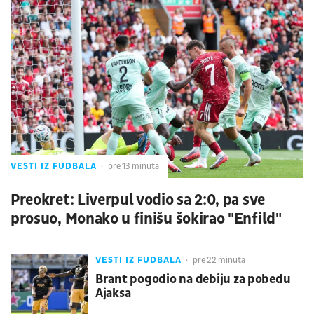
VESTI IZ FUDBALA
pre 13 minuta
Preokret: Liverpul vodio sa 2:0, pa sve
prosuo, Monako u finišu šokirao "Enfild"
VESTI IZ FUDBALA
pre 22 minuta
Brant pogodio na debiju za pobedu
Ajaksa