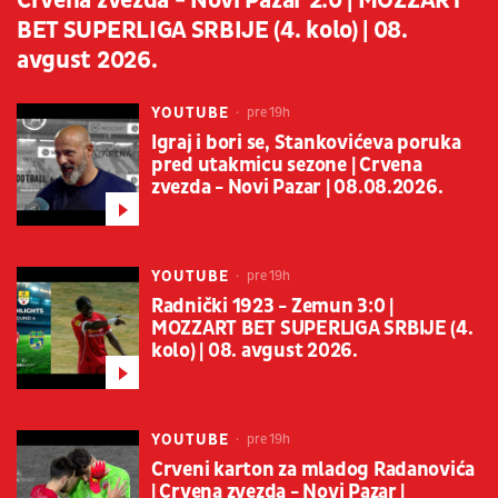
Crvena zvezda - Novi Pazar 2:0 | MOZZART
BET SUPERLIGA SRBIJE (4. kolo) | 08.
avgust 2026.
YOUTUBE
pre 19h
Igraj i bori se, Stankovićeva poruka
pred utakmicu sezone | Crvena
zvezda - Novi Pazar | 08.08.2026.
YOUTUBE
pre 19h
Radnički 1923 - Zemun 3:0 |
MOZZART BET SUPERLIGA SRBIJE (4.
kolo) | 08. avgust 2026.
YOUTUBE
pre 19h
Crveni karton za mladog Radanovića
| Crvena zvezda - Novi Pazar |