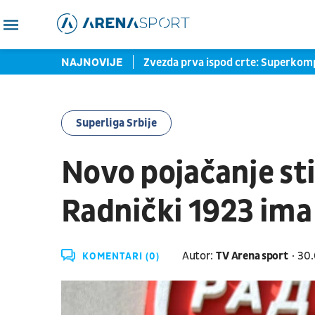
izazvao Verhovena i Nganua
NAJNOVIJE
Zvezda prva ispod crte: Superkomp
Superliga Srbije
Novo pojačanje sti
Radnički 1923 im
Autor:
TV Arena sport
30.
KOMENTARI (0)