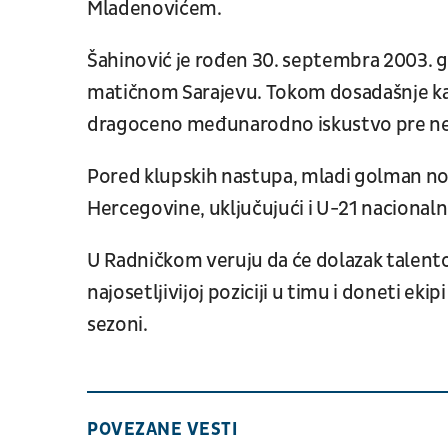
Mladenovićem.
Šahinović je rođen 30. septembra 2003. go
matičnom Sarajevu. Tokom dosadašnje kari
dragoceno međunarodno iskustvo pre nego
Pored klupskih nastupa, mladi golman nosi
Hercegovine, uključujući i U-21 nacionaln
U Radničkom veruju da će dolazak talen
najosetljivijoj poziciji u timu i doneti eki
sezoni.
POVEZANE VESTI