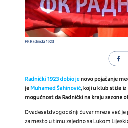
FK Radnički 1923
Radnički 1923 dobio je
novo pojačanje međ
je
Muhamed Šahinović
, koji u klub stiže
mogućnost da Radnički na kraju sezone o
Dvadesetdvogodišnji čuvar mreže već je pr
za mesto u timu zajedno sa Lukom Lijes