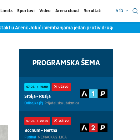
Srb
Limits
Sportovi
Video
Arena cloud
Rezultati
takl u Areni: Jokić i Vembanjama jedan protiv drugog, KSS objav
PROGRAMSKA ŠEMA
07.08.
19:00
UŽIVO
Srbija - Rusija
Odbojka (ž)
Prijateljska utakmica
07.08.
20:30
UŽIVO
Bochum - Hertha
Fudbal
NEMAČKA 2. LIGA