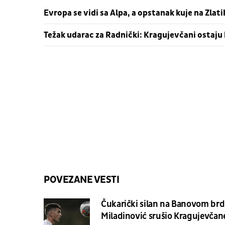
Evropa se vidi sa Alpa, a opstanak kuje na Zlat
Težak udarac za Radnički: Kragujevčani ostaju
POVEZANE VESTI
Čukarički silan na Banovom brd
Miladinović srušio Kragujevčan