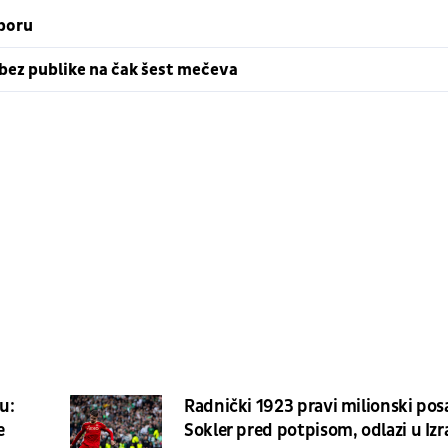
iboru
 bez publike na čak šest mečeva
u:
Radnički 1923 pravi milionski pos
e
Sokler pred potpisom, odlazi u Izr