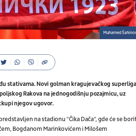
Muhamed Šahinov
u stativama. Novi golman kragujevačkog superlig
 iz poljskog Rakova na jednogodišnju pozajmicu, uz
tkupi njegov ugovor.
edstavljen na stadionu "Čika Dača", gde će se borit
kićem, Bogdanom Marinkovićem i Milošem