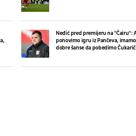
Neđić pred premijeru na "Čairu“: 
a,
ponovimo igru iz Pančeva, imamo
dobre šanse da pobedimo Čukarič