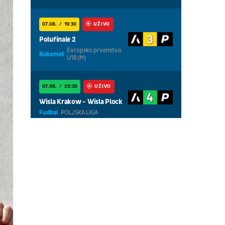
07.08.
19:30
UŽIVO
Polufinale 2
Evropsko prvenstvo
Rukomet
U18 (M)
07.08.
20:30
UŽIVO
Wisla Krakow - Wisla Plock
Fudbal
POLJSKA LIGA
07.08.
18:30
UŽIVO
Centralni teren, dan 5,
prepodnevna sesija
Tenis
WTA 1000 - Toronto
07.08.
18:30
UŽIVO
Centralni teren, dan 6,