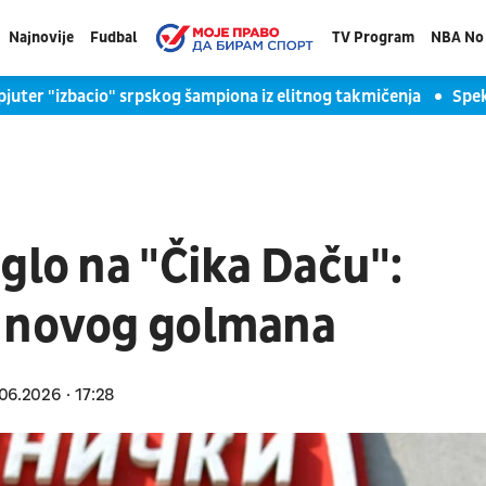
Najnovije
Fudbal
TV Program
NBA No 
juter "izbacio" srpskog šampiona iz elitnog takmičenja
Spek
glo na "Čika Daču":
a novog golmana
06.2026
17:28