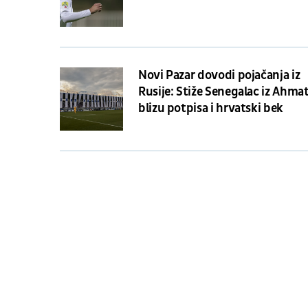
Novi Pazar dovodi pojačanja iz
Rusije: Stiže Senegalac iz Ahmat
blizu potpisa i hrvatski bek