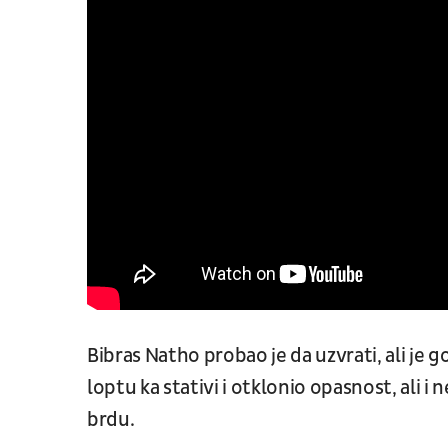
Bibras Natho probao je da uzvrati, ali je
loptu ka stativi i otklonio opasnost, ali
brdu.