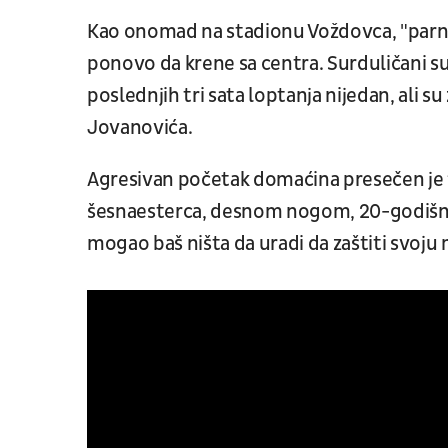
Kao onomad na stadionu Voždovca, "parni v
ponovo da krene sa centra. Surduličani su 
poslednjih tri sata loptanja nijedan, ali 
Jovanovića.
Agresivan početak domaćina presečen je
šesnaesterca, desnom nogom, 20-godišnji d
mogao baš ništa da uradi da zaštiti svoju