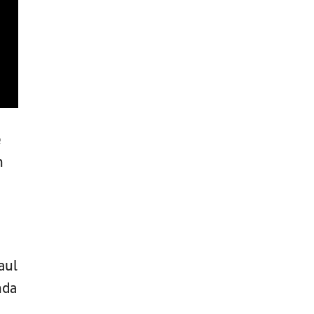
e
n
aul
nda