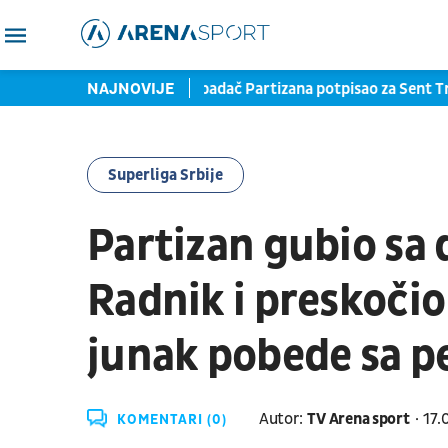
o novi klub: Bivši napadač Partizana potpisao za Sent Truden
NAJNOVIJE
Superliga Srbije
Partizan gubio sa 
Radnik i preskoči
junak pobede sa p
Autor:
TV Arena sport
17.
KOMENTARI (0)