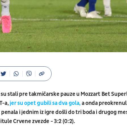
 su stali pre takmičarske pauze u Mozzart Bet Superl
T-a,
jer su opet gubili sa dva gola,
a onda preokrenul
penala i jednim iz igre došli do tri boda i drugog me
titule Crvene zvezde - 3:2 (0:2).