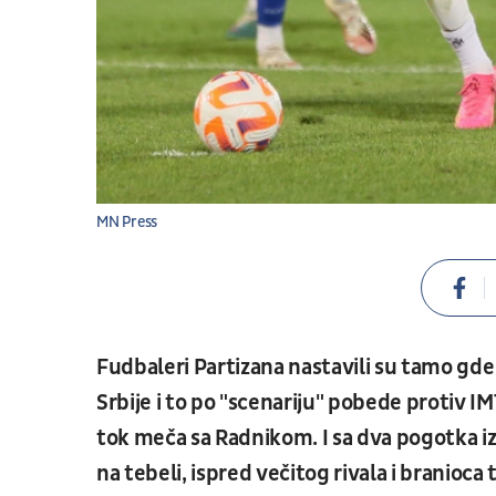
MN Press
Fudbaleri Partizana nastavili su tamo gde
Srbije i to po "scenariju" pobede protiv IM
tok meča sa Radnikom. I sa dva pogotka iz 
na tebeli, ispred večitog rivala i branioca 