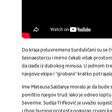
Do kraja poluvremena Surduličani su se čvr
šesnaestercu i mirno čekali višak prostora 
da izađe iz dubokog minusa. U jednom tren
njegove ekipe i "grobara" kratko potrajala
Ime Mateusa Saldanje moralo je da bude sk
poništio njegov trud. Iako je odneo lopt
Severine. Sudija Trifković je uvažio sugest
i zbog burnog protesta pokazao crveni ka