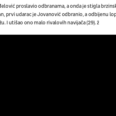
đelović proslavio odbranama, a onda je stigla brzinsk
an, prvi udarac je Jovanović odbranio, a odbijenu lo
. I utišao ono malo rivalovih navijača (29). ž