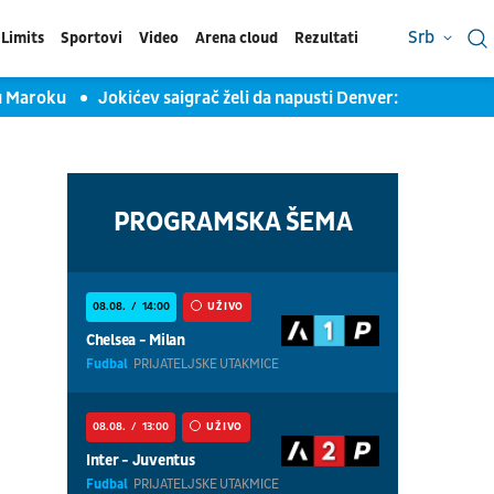
Srb
Limits
Sportovi
Video
Arena cloud
Rezultati
ku
Jokićev saigrač želi da napusti Denver: Četiri kluba u trci 
PROGRAMSKA ŠEMA
08.08.
14:00
UŽIVO
Chelsea - Milan
Fudbal
PRIJATELJSKE UTAKMICE
08.08.
13:00
UŽIVO
Inter - Juventus
Fudbal
PRIJATELJSKE UTAKMICE