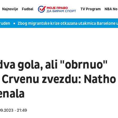
Najnovije
Fudbal
TV Program
NBA No 
Zbog migrantske krize otkazana utakmica Barselone u Maro
dva gola, ali "obrnuo"
o Crvenu zvezdu: Natho
enala
09.2023
21:49