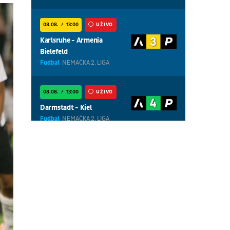
08.08.
13:00
UŽIVO
Karlsruhe - Armenia
Bielefeld
Fudbal
NEMAČKA 2. LIGA
08.08.
13:00
UŽIVO
Darmstadt - Kiel
Fudbal
NEMAČKA 2. LIGA
08.08.
13:00
UŽIVO
Magdeburg - Braunschweig
Fudbal
NEMAČKA 2. LIGA
08.08.
18:30
UŽIVO
Centralni teren, dan 7,