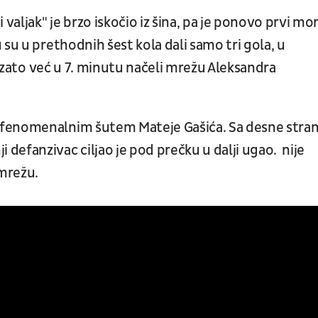
aljak" je brzo iskočio iz šina, pa je ponovo prvi mo
su u prethodnih šest kola dali samo tri gola, u
su zato već u 7. minutu načeli mrežu Aleksandra
 fenomenalnim šutem Mateje Gašića. Sa desne stra
efanzivac ciljao je pod prečku u dalji ugao. nije
 mrežu.