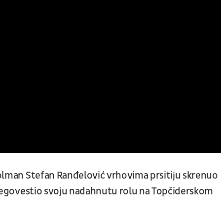
 golman Stefan Ranđelović vrhovima prsitiju skrenuo
 i negovestio svoju nadahnutu rolu na Topčiderskom