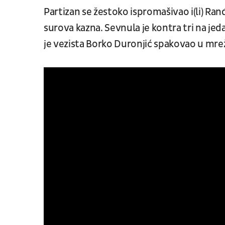
Partizan se žestoko ispromašivao i(li) Ran
surova kazna. Sevnula je kontra tri na jed
je vezista Borko Duronjić spakovao u mrežu