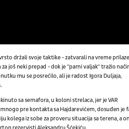
sto držali svoje taktike - zatvarali na vreme prilaz
za još neki prepad - dok je "parni valjak" tražio nači
utku mu se posrećilo, ali je radost Igora Duljaja,
.
inuto sa semafora, u koloni strelaca, jer je VAR
u mnogo pre kontakta sa Hajdarevićem, dosuđen je f
iju kolega iz sobe za proveru situacija sa terena, a o
rton rezervisti Aleksandru Šćekiću.