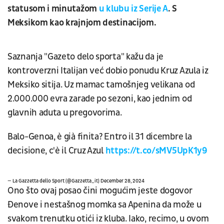
statusom i minutažom
u klubu iz Serije A
. S
Meksikom kao krajnjom destinacijom.
Saznanja "Gazeto delo sporta" kažu da je
kontroverzni Italijan već dobio ponudu Kruz Azula iz
Meksiko sitija. Uz mamac tamošnjeg velikana od
2.000.000 evra zarade po sezoni, kao jednim od
glavnih aduta u pregovorima.
Balo-Genoa, è già finita? Entro il 31 dicembre la
decisione, c'è il Cruz Azul
https://t.co/sMV5UpK1y9
— La Gazzetta dello Sport (@Gazzetta_it)
December 28, 2024
Ono što ovaj posao čini mogućim jeste dogovor
Đenove i nestašnog momka sa Apenina da može u
svakom trenutku otići iz kluba. Iako, recimo, u ovom