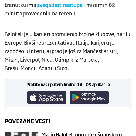
trenutku ima
svega šest nastupa
i mizernih 62
minuta provedenih na terenu.
Baloteli je u karijeri promijenio brojne klubove, na tlu
Evrope. Bivši reprezentativac Italije karijeru je
započeo u Interu, a igrao je još za Mančester siti,
Milan, Liverpol, Nicu, Olimpik iz Marseja,
Brešu, Moncu, Adanu i Sion.
Pratite nas i putem Android ili iOS aplikacija
POVEZANE VESTI
Mario Baloteli ponuđen španskom