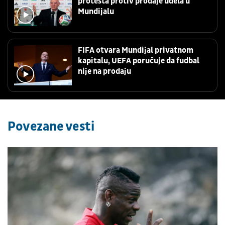
protesta protiv prodaje udela u
Mundijalu
FIFA otvara Mundijal privatnom
kapitalu, UEFA poručuje da fudbal
nije na prodaju
Povezane vesti