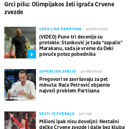
Grci pišu: Olimpijakos želi igrača Crvene
zvezde
UEFA LIGA ŠAMPIONA
pre 44 minuta
(VIDEO) Pune tri decenije su
protekle: Stanković je tada “zapalio”
Marakanu, sada je vreme da Deki
povuče potez pobednika
SUPERLIGA SRBIJE
pre 48 minuta
Pregovori se završavaju za pet
minuta: Raća Petrović objasnio
najveći problem Partizana
VESTI IZ FUDBALA
pre 1 sat
Milioni ipak nisu dovoljni: Nestašni
dečko Crvene zvezde i dalje bez kluba