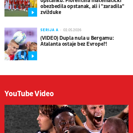
opstanku: Fiorentina matematički
obezbedila opstanak, ali i "zaradila"
zvižduke
SERIJA A
02.05.2026
(VIDEO) Dupla nula u Bergamu:
Atalanta ostaje bez Evrope?!
YouTube Video