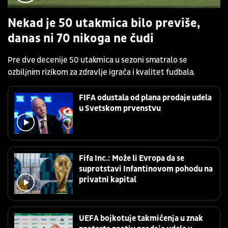
Nekad je 50 utakmica bilo previše,
danas ni 70 nikoga ne čudi
Pre dve decenije 50 utakmica u sezoni smatralo se
ozbiljnim rizikom za zdravlje igrača i kvalitet fudbala.
FIFA odustala od plana prodaje udela
u Svetskom prvenstvu
Fifa Inc.: Može li Evropa da se
suprotstavi Infantinovom pohodu na
privatni kapital
UEFA bojkotuje takmičenja u znak