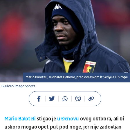
Mario Baloteli, fudbaler Đenove, pred odlaskom iz Serije A i Evrope
Guliver/Imago Sports
Mario Baloteli
stigao je
u Đenovu
ovog oktobra, ali bi
uskoro mogao opet put pod noge, jer nije zadovljan