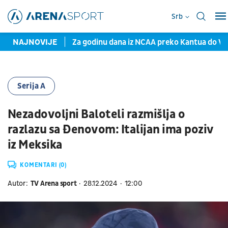
Srb
problem Partizana
NAJNOVIJE
Za godinu dana iz NCAA preko Kantua do Valen
Serija A
Nezadovoljni Baloteli razmišlja o
razlazu sa Đenovom: Italijan ima poziv
iz Meksika
KOMENTARI (0)
Autor:
TV Arena sport
28.12.2024
12:00