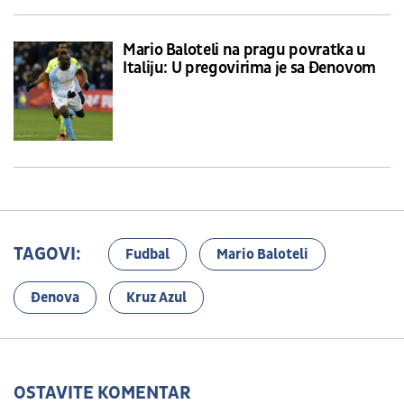
Mario Baloteli na pragu povratka u
Italiju: U pregovirima je sa Đenovom
TAGOVI:
Fudbal
Mario Baloteli
Đenova
Kruz Azul
OSTAVITE KOMENTAR