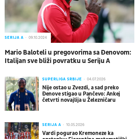
SERIJA A
09.10.2024
Mario Baloteli u pregovorima sa Đenovom:
Italijan sve bliži povratku u Seriju A
SUPERLIGA SRBIJE
04.07.2026
Nije ostao u Zvezdi, a sad preko
Đenove stigao u Pančevo: Ankej
četvrti novajlija u Železničaru
SERIJA A
10.05.2026
Vardi pogurao Kremoneze ka