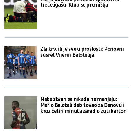
trećeligašu: Klub se premišlja
Zla krv, ili je sve u prošlosti: Ponovni
susret Vijere i Balotelija
Neke stvari se nikada ne menjaju:
Mario Baloteli debitovao za Đenovu i
kroz četiri minuta zaradio žuti karton