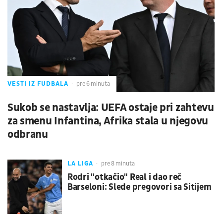
VESTI IZ FUDBALA
pre 6 minuta
Sukob se nastavlja: UEFA ostaje pri zahtevu
za smenu Infantina, Afrika stala u njegovu
odbranu
LA LIGA
pre 8 minuta
Rodri "otkačio" Real i dao reč
Barseloni: Slede pregovori sa Sitijem