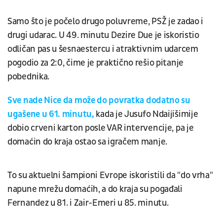
Samo što je počelo drugo poluvreme, PSŽ je zadao i
drugi udarac. U 49. minutu Dezire Due je iskoristio
odličan pas u šesnaestercu i atraktivnim udarcem
pogodio za 2:0, čime je praktično rešio pitanje
pobednika.
Sve nade Nice da može do povratka dodatno su
ugašene u 61. minutu,
kada je Jusufo Ndaijišimije
dobio crveni karton posle VAR intervencije, pa je
domaćin do kraja ostao sa igračem manje.
To su aktuelni šampioni Evrope iskoristili da "do vrha"
napune mrežu domaćih, a do kraja su pogađali
Fernandez u 81. i Zair-Emeri u 85. minutu.