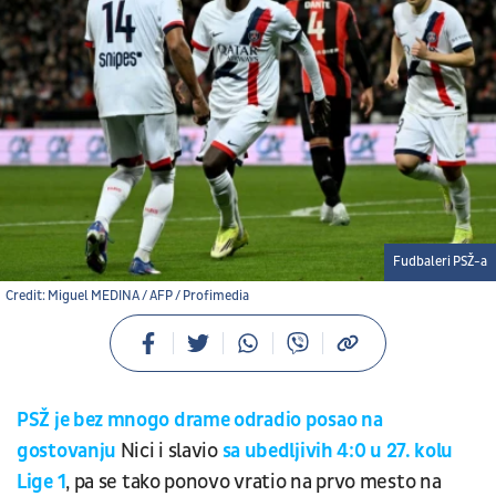
Fudbaleri PSŽ-a
Credit: Miguel MEDINA / AFP / Profimedia
PSŽ je bez mnogo drame odradio posao na
gostovanju
Nici i slavio
sa ubedljivih 4:0 u 27. kolu
Lige 1
, pa se tako ponovo vratio na prvo mesto na