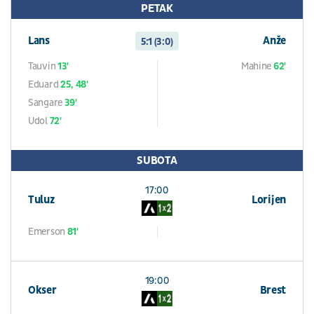
PETAK
Lans
Anže
5:1 (3:0)
Tauvin
13'
Mahine
62'
Eduard
25, 48'
Sangare
39'
Udol
72'
SUBOTA
17:00
Tuluz
Lorijen
Emerson
81'
19:00
Okser
Brest