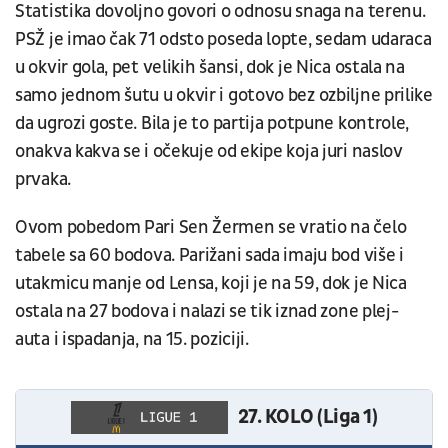
Statistika dovoljno govori o odnosu snaga na terenu.
PSŽ je imao čak 71 odsto poseda lopte, sedam udaraca
u okvir gola, pet velikih šansi, dok je Nica ostala na
samo jednom šutu u okvir i gotovo bez ozbiljne prilike
da ugrozi goste. Bila je to partija potpune kontrole,
onakva kakva se i očekuje od ekipe koja juri naslov
prvaka.
Ovom pobedom Pari Sen Žermen se vratio na čelo
tabele sa 60 bodova. Parižani sada imaju bod više i
utakmicu manje od Lensa, koji je na 59, dok je Nica
ostala na 27 bodova i nalazi se tik iznad zone plej-
auta i ispadanja, na 15. poziciji.
27. KOLO (Liga 1)