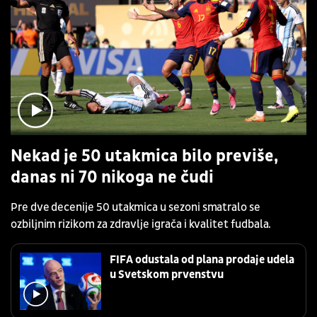
Nekad je 50 utakmica bilo previše,
danas ni 70 nikoga ne čudi
Pre dve decenije 50 utakmica u sezoni smatralo se
ozbiljnim rizikom za zdravlje igrača i kvalitet fudbala.
FIFA odustala od plana prodaje udela
u Svetskom prvenstvu