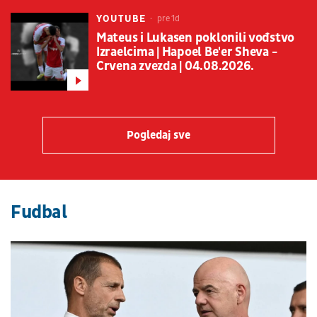
YOUTUBE
pre 1d
Mateus i Lukasen poklonili vođstvo
Izraelcima | Hapoel Be'er Sheva -
Crvena zvezda | 04.08.2026.
Pogledaj sve
Fudbal