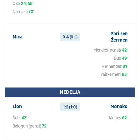
Oko
24, 58'
Namaso
70'
Pari sen
Nica
0:4 (0:1)
Žermen
Mendeš (penal)
42'
Due
49'
Fernandez
81'
Zair-Emeri
85'
NEDELJA
Lion
Monako
1:2 (1:0)
Šulc
42'
Aklijuš
62'
Balogun (penal)
72'