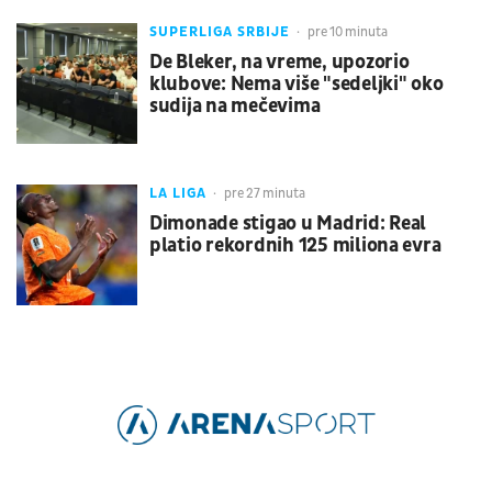
SUPERLIGA SRBIJE
pre 10 minuta
De Bleker, na vreme, upozorio
klubove: Nema više "sedeljki" oko
sudija na mečevima
LA LIGA
pre 27 minuta
Dimonade stigao u Madrid: Real
platio rekordnih 125 miliona evra