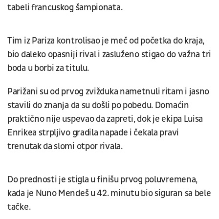
tabeli francuskog šampionata.
Tim iz Pariza kontrolisao je meč od početka do kraja,
bio daleko opasniji rival i zasluženo stigao do važna tri
boda u borbi za titulu.
Parižani su od prvog zvižduka nametnuli ritam i jasno
stavili do znanja da su došli po pobedu. Domaćin
praktično nije uspevao da zapreti, dok je ekipa Luisa
Enrikea strpljivo gradila napade i čekala pravi
trenutak da slomi otpor rivala.
Do prednosti je stigla u finišu prvog poluvremena,
kada je Nuno Mendeš u 42. minutu bio siguran sa bele
tačke.