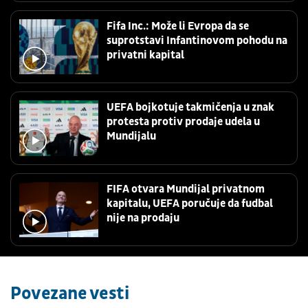
Fifa Inc.: Može li Evropa da se
suprotstavi Infantinovom pohodu na
privatni kapital
UEFA bojkotuje takmičenja u znak
protesta protiv prodaje udela u
Mundijalu
FIFA otvara Mundijal privatnom
kapitalu, UEFA poručuje da fudbal
nije na prodaju
Povezane vesti