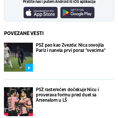
Pratite nas i putem Android ili iOS aplikacija
POVEZANE VESTI
PSŽ pao kao Zvezda: Nica osvojila
Pariz i nanela prvi poraz "svecima"
PSŽ rasterećen dočekuje Nicu i
proverava formu pred duel sa
Arsenalom u LŠ