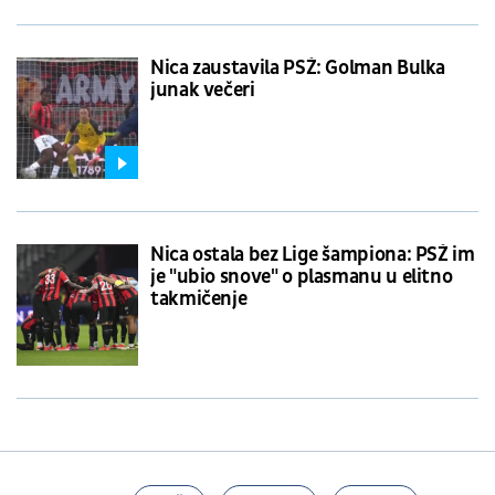
Nica zaustavila PSŽ: Golman Bulka
junak večeri
Nica ostala bez Lige šampiona: PSŽ im
je "ubio snove" o plasmanu u elitno
takmičenje