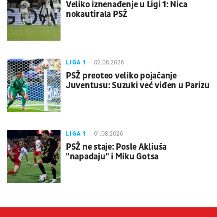
Veliko iznenađenje u Ligi 1: Nica
nokautirala PSŽ
LIGA 1
02.08.2026
PSŽ preoteo veliko pojačanje
Juventusu: Suzuki već viđen u Parizu
LIGA 1
01.08.2026
PSŽ ne staje: Posle Akliuša
"napadaju" i Miku Gotsa