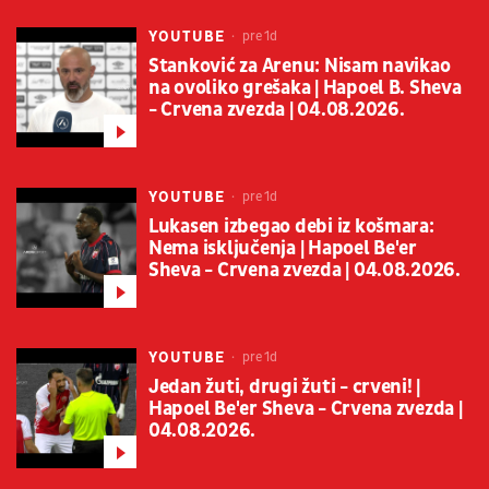
YOUTUBE
pre 1d
Stanković za Arenu: Nisam navikao
na ovoliko grešaka | Hapoel B. Sheva
- Crvena zvezda | 04.08.2026.
YOUTUBE
pre 1d
Lukasen izbegao debi iz košmara:
Nema isključenja | Hapoel Be'er
Sheva - Crvena zvezda | 04.08.2026.
YOUTUBE
pre 1d
Jedan žuti, drugi žuti - crveni! |
Hapoel Be'er Sheva - Crvena zvezda |
04.08.2026.