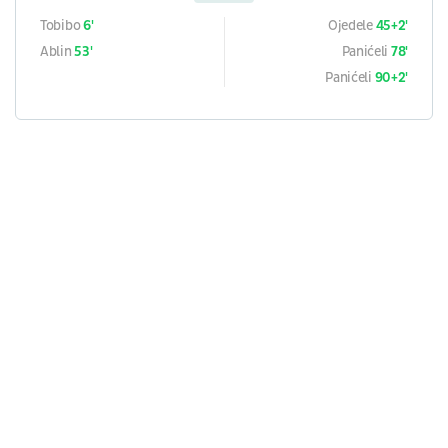
Tobibo
6'
Ojedele
45+2'
Ablin
53'
Panićeli
78'
Panićeli
90+2'