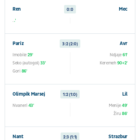
Ren
Mec
0:0
.
.'
Pariz
Avr
3:2 (2:0)
Imobile
29'
Ndjaje
61'
Seko (autogol)
33'
Keremeh
90+2'
Gori
86'
Olimpik Marsej
Lil
1:2 (1:0)
Nvaneri
43'
Menije
49'
Žiru
86'
Nant
Strazbur
2:3 (1:1)