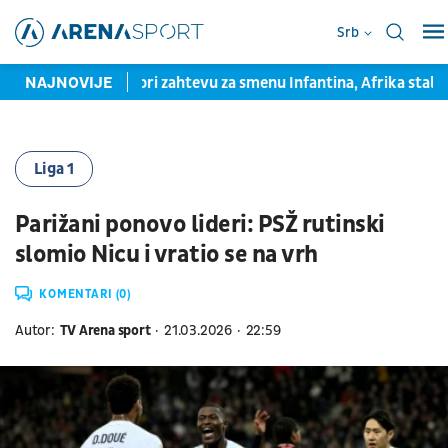
Srb
 UEFA ostaje pri zahtevu za smenu Infantina, Afrika stala u nje
NAJNOVIJE
Liga 1
Parižani ponovo lideri: PSŽ rutinski
slomio Nicu i vratio se na vrh
KOMENTARI (0)
Autor:
TV Arena sport
21.03.2026
22:59