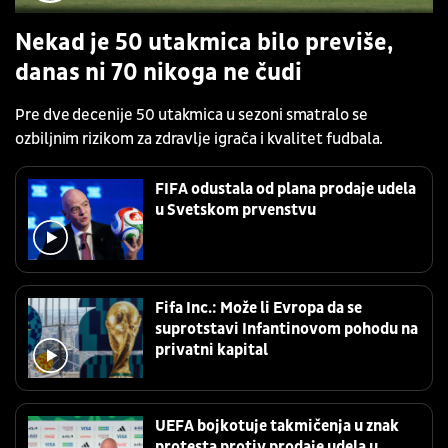
Nekad je 50 utakmica bilo previše,
danas ni 70 nikoga ne čudi
Pre dve decenije 50 utakmica u sezoni smatralo se
ozbiljnim rizikom za zdravlje igrača i kvalitet fudbala.
FIFA odustala od plana prodaje udela
u Svetskom prvenstvu
Fifa Inc.: Može li Evropa da se
suprotstavi Infantinovom pohodu na
privatni kapital
UEFA bojkotuje takmičenja u znak
protesta protiv prodaje udela u