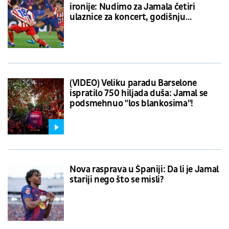
ironije: Nudimo za Jamala četiri
ulaznice za koncert, godišnju
pretplatu na dnevne novine i kesicu
semenki
(VIDEO) Veliku paradu Barselone
ispratilo 750 hiljada duša: Jamal se
podsmehnuo "los blankosima"!
Nova rasprava u Španiji: Da li je Jamal
stariji nego što se misli?