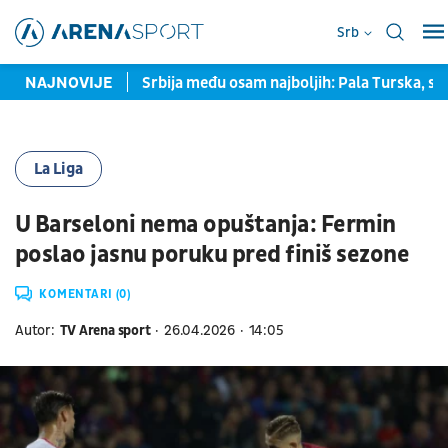
Srb
a prozvala Srbina
NAJNOVIJE
Srbija među osam najboljih: Pala Turska, sle
La Liga
U Barseloni nema opuštanja: Fermin
poslao jasnu poruku pred finiš sezone
KOMENTARI (0)
Autor:
TV Arena sport
26.04.2026
14:05