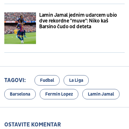
Lamin Jamal jednim udarcem ubio
dve rekordne "muve": Niko kaš
Barsino čudo od deteta
TAGOVI:
Fudbal
La Liga
Barselona
Fermin Lopez
Lamin Jamal
OSTAVITE KOMENTAR