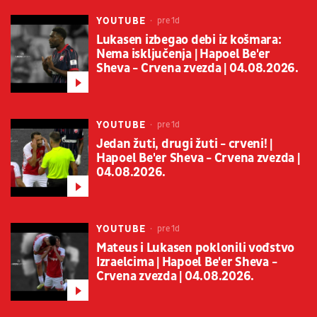
YOUTUBE
pre 1d
Lukasen izbegao debi iz košmara:
Nema isključenja | Hapoel Be'er
Sheva - Crvena zvezda | 04.08.2026.
YOUTUBE
pre 1d
Jedan žuti, drugi žuti - crveni! |
Hapoel Be'er Sheva - Crvena zvezda |
04.08.2026.
YOUTUBE
pre 1d
Mateus i Lukasen poklonili vođstvo
Izraelcima | Hapoel Be'er Sheva -
Crvena zvezda | 04.08.2026.