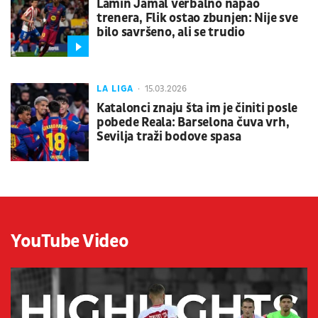
Lamin Jamal verbalno napao
trenera, Flik ostao zbunjen: Nije sve
bilo savršeno, ali se trudio
LA LIGA
15.03.2026
Katalonci znaju šta im je činiti posle
pobede Reala: Barselona čuva vrh,
Sevilja traži bodove spasa
YouTube Video