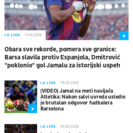
LA LIGA
11.04.2026
Obara sve rekorde, pomera sve granice:
Barsa slavila protiv Espanjola, Dmitrović
"poklonio" gol Jamalu za istorijski uspeh
LA LIGA
05.04.2026
(VIDEO) Jamal na meti navijača
Atletika: Nakon salvi uvreda usledio
je brutalan odgovor fudbalera
Barselona
LA LIGA
05.04.2026