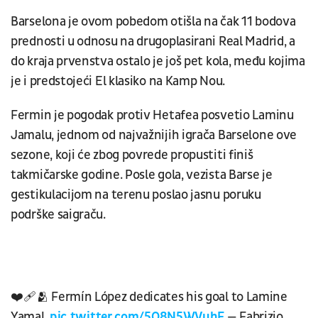
Barselona je ovom pobedom otišla na čak 11 bodova
prednosti u odnosu na drugoplasirani Real Madrid, a
do kraja prvenstva ostalo je još pet kola, među kojima
je i predstojeći El klasiko na Kamp Nou.
Fermin je pogodak protiv Hetafea posvetio Laminu
Jamalu, jednom od najvažnijih igrača Barselone ove
sezone, koji će zbog povrede propustiti finiš
takmičarske godine. Posle gola, vezista Barse je
gestikulacijom na terenu poslao jasnu poruku
podrške saigraču.
❤️‍🩹🫂 Fermín López dedicates his goal to Lamine
Yamal.
pic.twitter.com/5O8N5WVuhF
— Fabrizio