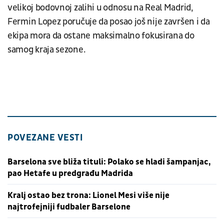
velikoj bodovnoj zalihi u odnosu na Real Madrid,
Fermin Lopez poručuje da posao još nije završen i da
ekipa mora da ostane maksimalno fokusirana do
samog kraja sezone.
POVEZANE VESTI
Barselona sve bliža tituli: Polako se hladi šampanjac,
pao Hetafe u predgrađu Madrida
Kralj ostao bez trona: Lionel Mesi više nije
najtrofejniji fudbaler Barselone