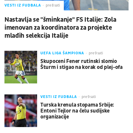
VESTI IZ FUDBALA
pre 8 sati
Nastavlja se "šminkanje" FS Italije: Zola
imenovan za koordinatora za projekte
mlađih selekcija Italije
UEFA LIGA ŠAMPIONA
pre 9 sati
Skupoceni Fener rutinski slomio
Šturm i stigao na korak od plej-ofa
VESTI IZ FUDBALA
pre 9 sati
Turska krenula stopama Srbije:
Entoni Tejlor na čelu sudijske
organizacije