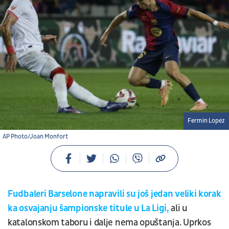
Fermin Lopez
AP Photo/Joan Monfort
Fudbaleri Barselone napravili su još jedan veliki korak
ka osvajanju šampionske titule u La Ligi
,
ali u
katalonskom taboru i dalje nema opuštanja. Uprkos