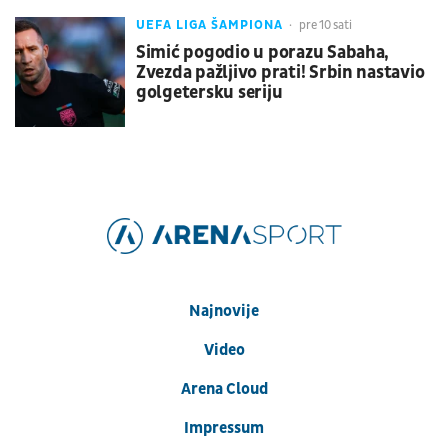
UEFA LIGA ŠAMPIONA
pre 10 sati
Simić pogodio u porazu Sabaha,
Zvezda pažljivo prati! Srbin nastavio
golgetersku seriju
Najnovije
Video
Arena Cloud
Impressum