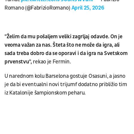
Romano (@FabrizioRomano)
April 25, 2026
"Želim da mu pošaljem veliki zagrljaj odavde. On je
veoma važan za nas. Šteta što ne može da igra, ali
sada treba dobro da se oporavi i da igra na Svetskom
prvenstvu",
rekao je Fermin.
U narednom kolu Barselona gostuje Osasuni, a jasno
je da bi eventualni novi trijumf dodatno približio tim
iz Katalonije šampionskom peharu.