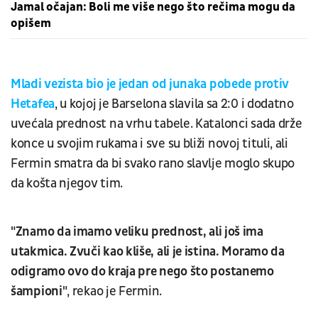
Jamal očajan: Boli me više nego što rečima mogu da
opišem
Mladi vezista bio je jedan od junaka pobede protiv
Hetafea
, u kojoj je Barselona slavila sa 2:0 i dodatno
uvećala prednost na vrhu tabele. Katalonci sada drže
konce u svojim rukama i sve su bliži novoj tituli, ali
Fermin smatra da bi svako rano slavlje moglo skupo
da košta njegov tim.
"Znamo da imamo veliku prednost, ali još ima
utakmica. Zvuči kao kliše, ali je istina. Moramo da
odigramo ovo do kraja pre nego što postanemo
šampioni"
, rekao je Fermin.