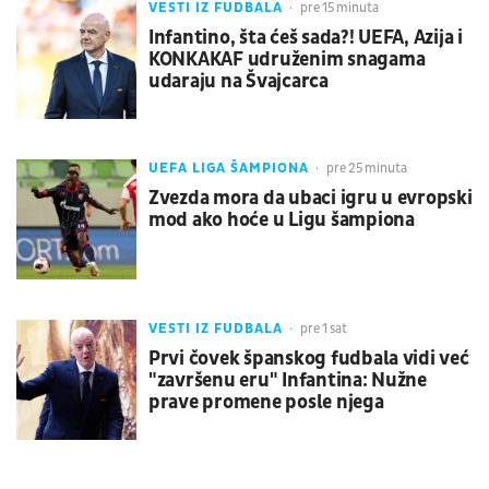
VESTI IZ FUDBALA
pre 15 minuta
Infantino, šta ćeš sada?! UEFA, Azija i
KONKAKAF udruženim snagama
udaraju na Švajcarca
UEFA LIGA ŠAMPIONA
pre 25 minuta
Zvezda mora da ubaci igru u evropski
mod ako hoće u Ligu šampiona
VESTI IZ FUDBALA
pre 1 sat
Prvi čovek španskog fudbala vidi već
"završenu eru" Infantina: Nužne
prave promene posle njega