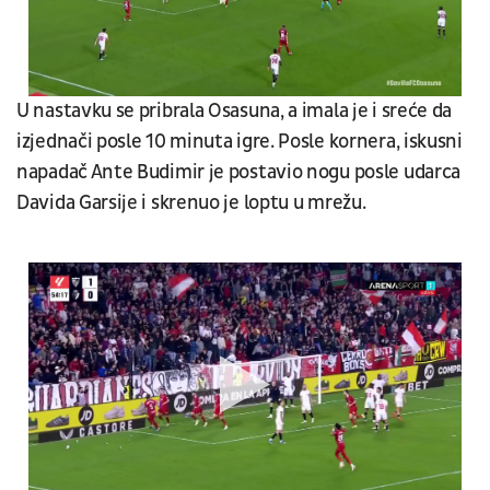
U nastavku se pribrala Osasuna, a imala je i sreće da
izjednači posle 10 minuta igre. Posle kornera, iskusni
napadač Ante Budimir je postavio nogu posle udarca
Davida Garsije i skrenuo je loptu u mrežu.