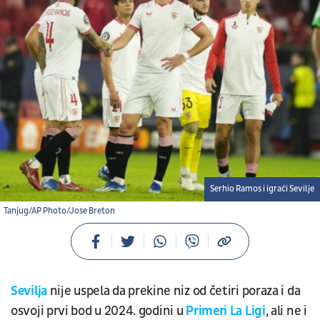
Serhio Ramos i igrači Sevilje
Tanjug/AP Photo/Jose Breton
Sevilja
nije uspela da prekine niz od četiri poraza i da
osvoji prvi bod u 2024. godini u
Primeri La Ligi
, ali ne i