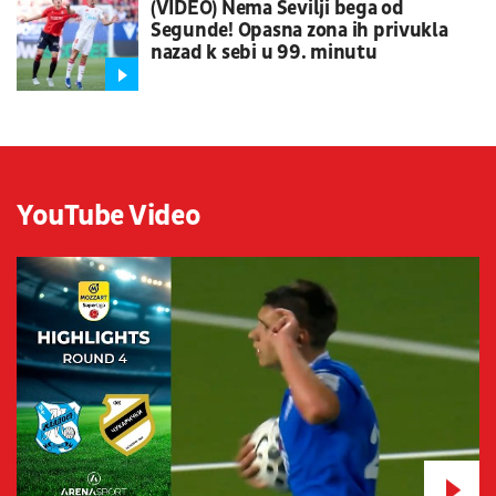
(VIDEO) Nema Sevilji bega od
Segunde! Opasna zona ih privukla
nazad k sebi u 99. minutu
YouTube Video