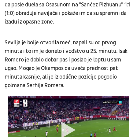
da posle duela sa Osasunom na "Sančez Pizhuanu" 1:1
(1:0) obraduje navijače i pokaže im da su spremni da
izađu iz opasne zone.
Sevilja je bolje otvorila meč, napali su od prvog
minuta i to im je donelo i vođstvo u 25. minutu. Isak
Romero je dobio dobar pas i poslao je loptu u sam
ugao. Mogao je Okampos da uveća prednost pet
minuta kasnije, ali je iz odlične pozicije pogodio
golmana Serhija Romera.