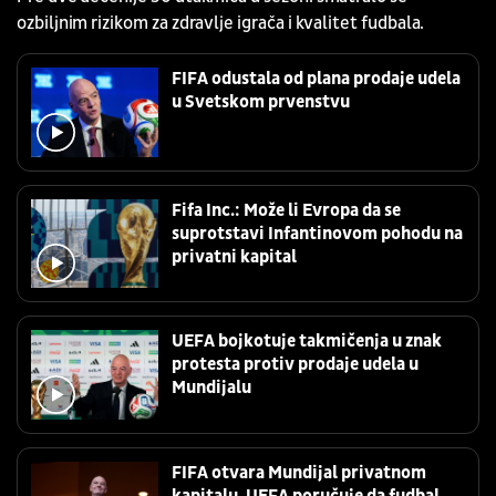
ozbiljnim rizikom za zdravlje igrača i kvalitet fudbala.
FIFA odustala od plana prodaje udela
u Svetskom prvenstvu
Fifa Inc.: Može li Evropa da se
suprotstavi Infantinovom pohodu na
privatni kapital
UEFA bojkotuje takmičenja u znak
protesta protiv prodaje udela u
Mundijalu
FIFA otvara Mundijal privatnom
kapitalu, UEFA poručuje da fudbal