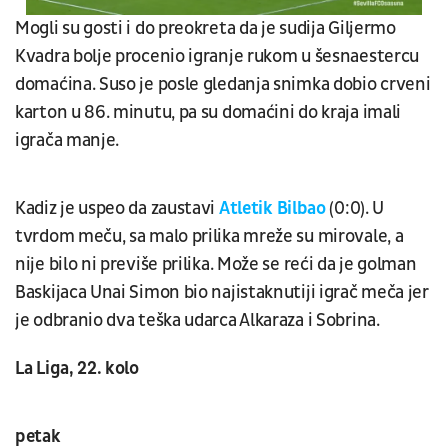
Mogli su gosti i do preokreta da je sudija Giljermo
Kvadra bolje procenio igranje rukom u šesnaestercu
domaćina. Suso je posle gledanja snimka dobio crveni
karton u 86. minutu, pa su domaćini do kraja imali
igrača manje.
Kadiz je uspeo da zaustavi
Atletik Bilbao
(0:0). U
tvrdom meču, sa malo prilika mreže su mirovale, a
nije bilo ni previše prilika. Može se reći da je golman
Baskijaca Unai Simon bio najistaknutiji igrač meča jer
je odbranio dva teška udarca Alkaraza i Sobrina.
La Liga, 22. kolo
petak