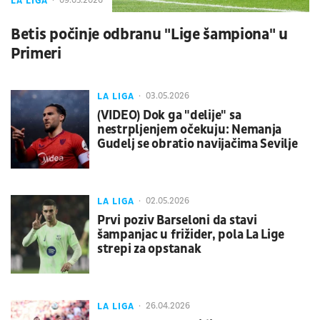
LA LIGA
09.05.2026
Betis počinje odbranu "Lige šampiona" u
Primeri
LA LIGA
03.05.2026
(VIDEO) Dok ga "delije" sa
nestrpljenjem očekuju: Nemanja
Gudelj se obratio navijačima Sevilje
LA LIGA
02.05.2026
Prvi poziv Barseloni da stavi
šampanjac u frižider, pola La Lige
strepi za opstanak
LA LIGA
26.04.2026