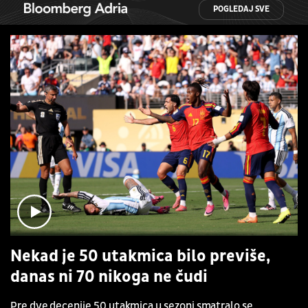
POGLEDAJ SVE
Nekad je 50 utakmica bilo previše,
danas ni 70 nikoga ne čudi
Pre dve decenije 50 utakmica u sezoni smatralo se