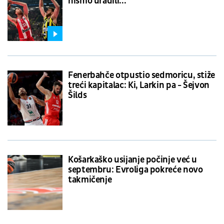
nismo uradili...
Fenerbahče otpustio sedmoricu, stiže
treći kapitalac: Ki, Larkin pa - Šejvon
Šilds
Košarkaško usijanje počinje već u
septembru: Evroliga pokreće novo
takmičenje