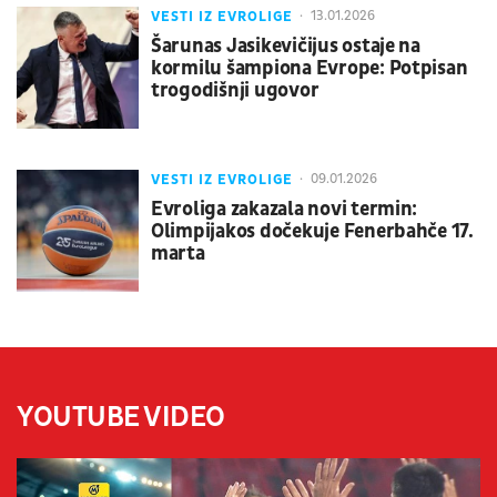
VESTI IZ EVROLIGE
13.01.2026
Šarunas Jasikevičijus ostaje na
kormilu šampiona Evrope: Potpisan
trogodišnji ugovor
VESTI IZ EVROLIGE
09.01.2026
Evroliga zakazala novi termin:
Olimpijakos dočekuje Fenerbahče 17.
marta
YOUTUBE VIDEO