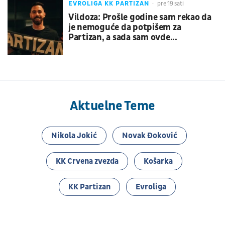
EVROLIGA KK PARTIZAN
pre 19 sati
Vildoza: Prošle godine sam rekao da
je nemoguće da potpišem za
Partizan, a sada sam ovde...
Aktuelne Teme
Nikola Jokić
Novak Đoković
KK Crvena zvezda
Košarka
KK Partizan
Evroliga