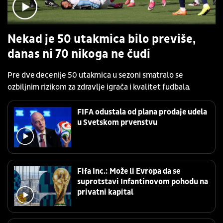
Nekad je 50 utakmica bilo previše,
danas ni 70 nikoga ne čudi
Pre dve decenije 50 utakmica u sezoni smatralo se
ozbiljnim rizikom za zdravlje igrača i kvalitet fudbala.
FIFA odustala od plana prodaje udela
u Svetskom prvenstvu
Fifa Inc.: Može li Evropa da se
suprotstavi Infantinovom pohodu na
privatni kapital