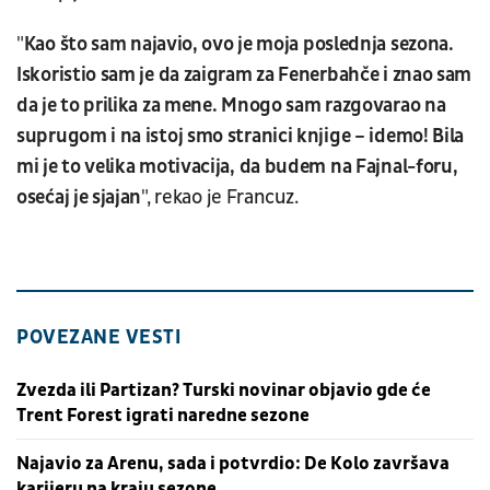
"
Kao što sam najavio, ovo je moja poslednja sezona.
Iskoristio sam je da zaigram za Fenerbahče i znao sam
da je to prilika za mene. Mnogo sam razgovarao na
suprugom i na istoj smo stranici knjige – idemo! Bila
mi je to velika motivacija, da budem na Fajnal-foru,
osećaj je sjajan
", rekao je Francuz.
POVEZANE VESTI
Zvezda ili Partizan? Turski novinar objavio gde će
Trent Forest igrati naredne sezone
Najavio za Arenu, sada i potvrdio: De Kolo završava
karijeru na kraju sezone