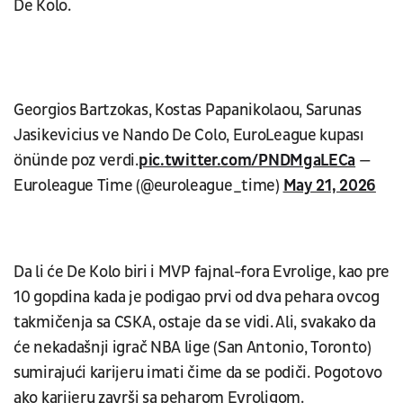
De Kolo.
Georgios Bartzokas, Kostas Papanikolaou, Sarunas
Jasikevicius ve Nando De Colo, EuroLeague kupası
önünde poz verdi.
pic.twitter.com/PNDMgaLECa
—
Euroleague Time (@euroleague_time)
May 21, 2026
Da li će De Kolo biri i MVP fajnal-fora Evrolige, kao pre
10 gopdina kada je podigao prvi od dva pehara ovcog
takmičenja sa CSKA, ostaje da se vidi. Ali, svakako da
će nekadašnji igrač NBA lige (San Antonio, Toronto)
sumirajući karijeru imati čime da se podiči. Pogotovo
ako karijeru završi sa peharom Evroligom.