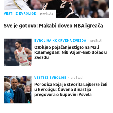
VESTI IZ EVROLIGE
pre 4 sata
Sve je gotovo: Makabi doveo NBA igreača
EVROLIGA KK CRVENA ZVEZDA
pre 5 sati
Ozbiljno pojačanje stiglo na Mali
Kalemegdan: Nik Vajler-Beb došao u
Zvezdu
VESTI IZ EVROLIGE
pre 5 sati
Porodica koja je stvorila Lejkerse želi
u Evroligu: Čuvena dinastija
pregovora o kupovini Asvela