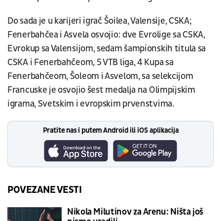
Do sada je u karijeri igrač Šoilea, Valensije, CSKA;
Fenerbahčea i Asvela osvojio: dve Evrolige sa CSKA,
Evrokup sa Valensijom, sedam šampionskih titula sa
CSKA i Fenerbahčeom, 5 VTB liga, 4 Kupa sa
Fenerbahčeom, Šoleom i Asvelom, sa selekcijom
Francuske je osvojio šest medalja na Olimpijskim
igrama, Svetskim i evropskim prvenstvima.
Pratite nas i putem Android ili iOS aplikacija
POVEZANE VESTI
Nikola Milutinov za Arenu: Ništa još