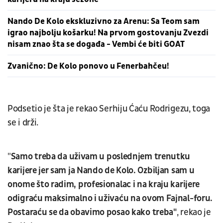
Nando De Kolo ekskluzivno za Arenu: Sa Teom sam
igrao najbolju košarku! Na prvom gostovanju Zvezdi
nisam znao šta se događa - Vembi će biti GOAT
Zvanično: De Kolo ponovo u Fenerbahčeu!
Podsetio je šta je rekao Serhiju Ćaću Rodrigezu, toga
se i drži.
"
Samo treba da uživam u poslednjem trenutku
karijere jer sam ja Nando de Kolo. Ozbiljan sam u
onome što radim, profesionalac i na kraju karijere
odigraću maksimalno i uživaću na ovom Fajnal-foru.
Postaraću se da obavimo posao kako treba"
, rekao je