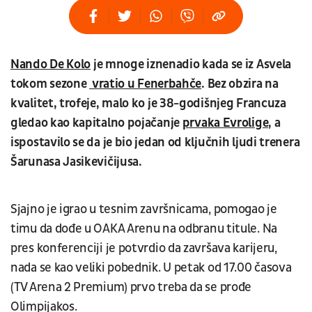
Nando De Kolo
je mnoge iznenadio kada se iz Asvela
tokom sezone
vratio u Fenerbahče
. Bez obzira na
kvalitet, trofeje, malo ko je 38-godišnjeg Francuza
gledao kao kapitalno pojačanje
prvaka Evrolige
, a
ispostavilo se da je bio jedan od ključnih ljudi trenera
Šarunasa Jasikevičijusa.
Sjajno je igrao u tesnim završnicama, pomogao je
timu da dođe u OAKA Arenu na odbranu titule. Na
pres konferenciji je potvrdio da završava karijeru,
nada se kao veliki pobednik. U petak od 17.00 časova
(TV Arena 2 Premium) prvo treba da se prođe
Olimpijakos.