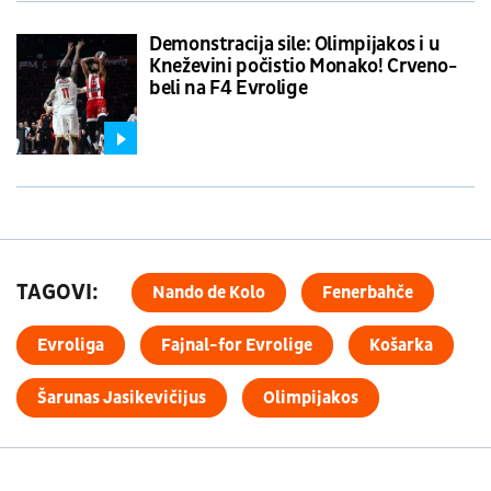
Demonstracija sile: Olimpijakos i u
Kneževini počistio Monako! Crveno-
beli na F4 Evrolige
TAGOVI:
Nando de Kolo
Fenerbahče
Evroliga
Fajnal-for Evrolige
Košarka
Šarunas Jasikevičijus
Olimpijakos