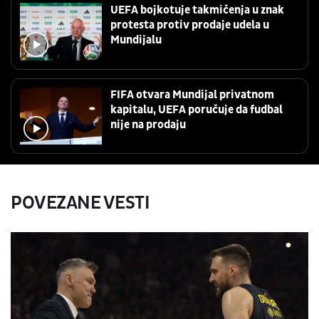
UEFA bojkotuje takmičenja u znak
protesta protiv prodaje udela u
Mundijalu
FIFA otvara Mundijal privatnom
kapitalu, UEFA poručuje da fudbal
nije na prodaju
POVEZANE VESTI