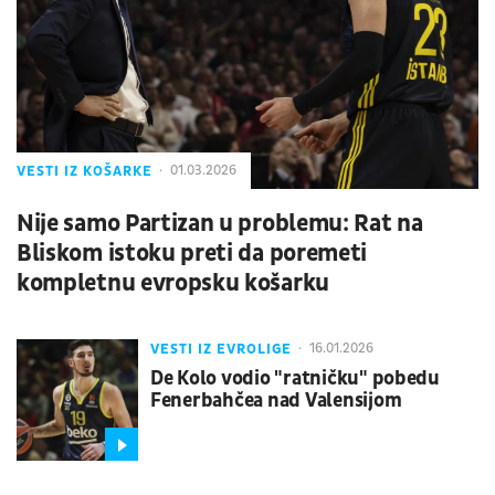
VESTI IZ KOŠARKE
01.03.2026
Nije samo Partizan u problemu: Rat na
Bliskom istoku preti da poremeti
kompletnu evropsku košarku
VESTI IZ EVROLIGE
16.01.2026
De Kolo vodio "ratničku" pobedu
Fenerbahčea nad Valensijom