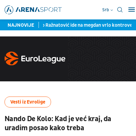
Srb
li
NAJNOVIJE
Veljko Ražnatović ide na megdan vrlo kontroverznom borcu: 
Vesti iz Evrolige
Nando De Kolo: Kad je već kraj, da
uradim posao kako treba