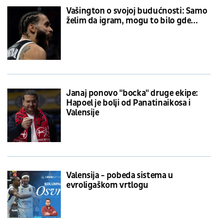
Vašington o svojoj budućnosti: Samo
želim da igram, mogu to bilo gde...
Janaj ponovo "bocka" druge ekipe:
Hapoel je bolji od Panatinaikosa i
Valensije
Valensija - pobeda sistema u
evroligaškom vrtlogu