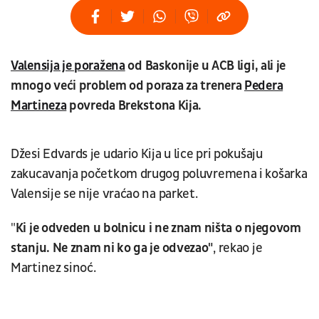
Valensija je poražena
od Baskonije u ACB ligi, ali je
mnogo veći problem od poraza za trenera
Pedera
Martineza
povreda Brekstona Kija.
Džesi Edvards je udario Kija u lice pri pokušaju
zakucavanja početkom drugog poluvremena i košarka
Valensije se nije vraćao na parket.
"
Ki je odveden u bolnicu i ne znam ništa o njegovom
stanju. Ne znam ni ko ga je odvezao"
, rekao je
Martinez sinoć.