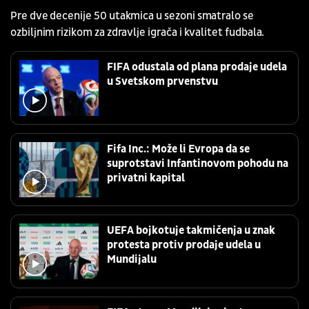
Pre dve decenije 50 utakmica u sezoni smatralo se
ozbiljnim rizikom za zdravlje igrača i kvalitet fudbala.
FIFA odustala od plana prodaje udela
u Svetskom prvenstvu
Fifa Inc.: Može li Evropa da se
suprotstavi Infantinovom pohodu na
privatni kapital
UEFA bojkotuje takmičenja u znak
protesta protiv prodaje udela u
Mundijalu