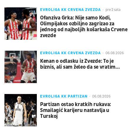
EVROLIGA KK CRVENA ZVEZDA
pre 2 sata
Ofanziva Grka: Nije samo Kodi,
Olimpijakos ozbiljno zagrizao za
jednog od najboljih košarkaša Crvene
zvezde
EVROLIGA KK CRVENA ZVEZDA
06.08.2026
Kenan o odlasku iz Zvezde: To je
biznis, ali sam želeo da se vratim...
EVROLIGA KK PARTIZAN
06.08.2026
Partizan ostao kratkih rukava:
Smailagić karijeru nastavlja u
Turskoj