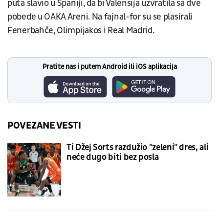
puta slavio u Španiji, da bi Valensija uzvratila sa dve
pobede u OAKA Areni. Na fajnal-for su se plasirali
Fenerbahče, Olimpijakos i Real Madrid.
Pratite nas i putem Android ili iOS aplikacija
POVEZANE VESTI
Ti Džej Šorts razdužio "zeleni" dres, ali
neće dugo biti bez posla