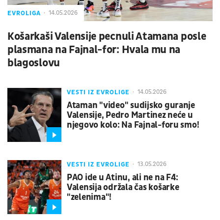
EVROLIGA
14.05.2026
Košarkaši Valensije pecnuli Atamana posle
plasmana na Fajnal-for: Hvala mu na
blagoslovu
VESTI IZ EVROLIGE
14.05.2026
Ataman "video" sudijsko guranje
Valensije, Pedro Martinez neće u
njegovo kolo: Na Fajnal-foru smo!
VESTI IZ EVROLIGE
13.05.2026
PAO ide u Atinu, ali ne na F4:
Valensija održala čas košarke
"zelenima"!