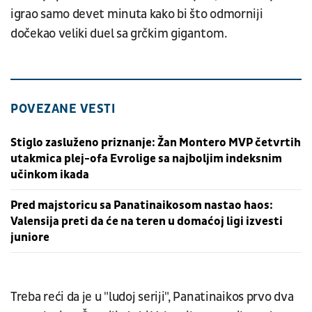
igrao samo devet minuta kako bi što odmorniji
dočekao veliki duel sa grčkim gigantom.
POVEZANE VESTI
Stiglo zasluženo priznanje: Žan Montero MVP četvrtih
utakmica plej-ofa Evrolige sa najboljim indeksnim
učinkom ikada
Pred majstoricu sa Panatinaikosom nastao haos:
Valensija preti da će na teren u domaćoj ligi izvesti
juniore
Treba reći da je u "ludoj seriji", Panatinaikos prvo dva