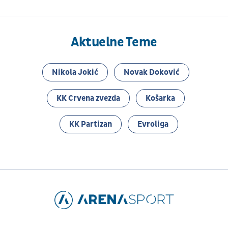
Aktuelne Teme
Nikola Jokić
Novak Đoković
KK Crvena zvezda
Košarka
KK Partizan
Evroliga