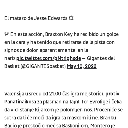
El matazo de Jesse Edwards 💥
🚨 En esta acción, Braxton Key ha recibido un golpe
en la cara y ha tenido que retirarse de la pista con
signos de dolor, aparentemente, en la
nariz.
pic.twitter.com/pNtrIghxde
— Gigantes del
Basket (@GIGANTESbasket)
May 10, 2026
Valensija u sredu od 21.00 čas igra mejstoricu
protiv
Panatinaikosa
za plasman na fajnl-for Evrolige i čeka
da vidi stanje Kija kom je polomljen nos. Proceniće se
sutra da li će moći da igra sa maskom ili ne. Branku
Badio je preskočio meč sa Baskonijom, Montero je