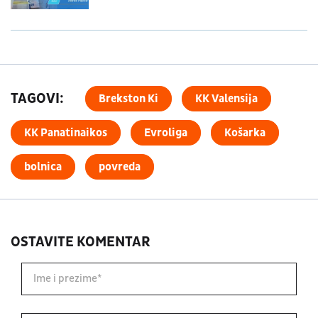
TAGOVI:
Brekston Ki
KK Valensija
KK Panatinaikos
Evroliga
Košarka
bolnica
povreda
OSTAVITE KOMENTAR