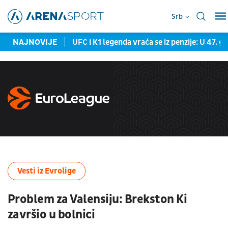
Srb
ača Crvene zvezde
NAJNOVIJE
UFC i K1 legenda vraća se iz penzije: U 47. 
Vesti iz Evrolige
Problem za Valensiju: Brekston Ki
završio u bolnici