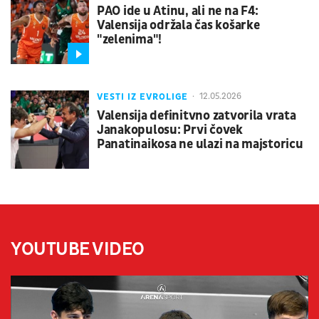
PAO ide u Atinu, ali ne na F4:
Valensija održala čas košarke
"zelenima"!
VESTI IZ EVROLIGE
12.05.2026
Valensija definitvno zatvorila vrata
Janakopulosu: Prvi čovek
Panatinaikosa ne ulazi na majstoricu
YOUTUBE VIDEO