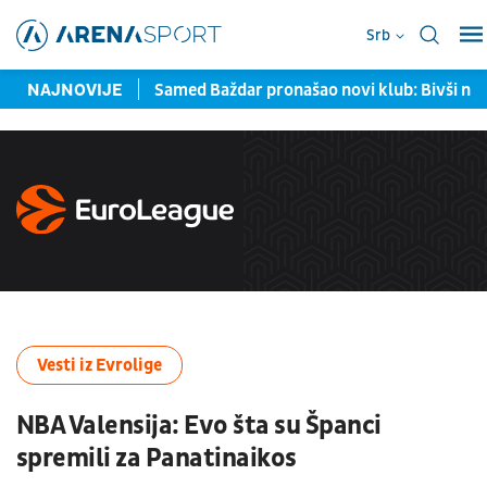
Srb
avljene u Torontu
NAJNOVIJE
Samed Baždar pronašao novi klub: Bivši na
Vesti iz Evrolige
NBA Valensija: Evo šta su Španci
spremili za Panatinaikos