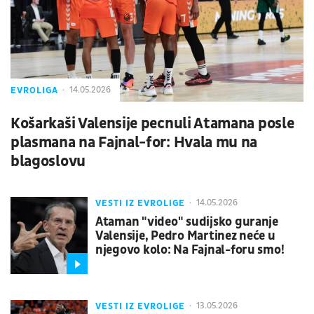
EVROLIGA
14.05.2026
Košarkaši Valensije pecnuli Atamana posle
plasmana na Fajnal-for: Hvala mu na
blagoslovu
VESTI IZ EVROLIGE
14.05.2026
Ataman "video" sudijsko guranje
Valensije, Pedro Martinez neće u
njegovo kolo: Na Fajnal-foru smo!
VESTI IZ EVROLIGE
13.05.2026