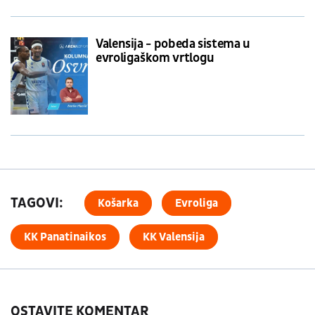
Valensija - pobeda sistema u
evroligaškom vrtlogu
TAGOVI:
Košarka
Evroliga
KK Panatinaikos
KK Valensija
OSTAVITE KOMENTAR