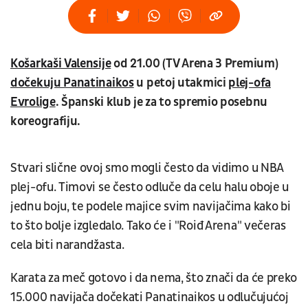
Košarkaši Valensije
od 21.00 (TV Arena 3 Premium)
dočekuju Panatinaikos
u petoj utakmici
plej-ofa
Evrolige
. Španski klub je za to spremio posebnu
koreografiju.
Stvari slične ovoj smo mogli često da vidimo u NBA
plej-ofu. Timovi se često odluče da celu halu oboje u
jednu boju, te podele majice svim navijačima kako bi
to što bolje izgledalo. Tako će i "Roiđ Arena" večeras
cela biti narandžasta.
Karata za meč gotovo i da nema, što znači da će preko
15.000 navijača dočekati Panatinaikos u odlučujućoj