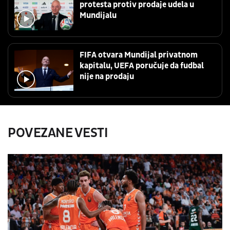
protesta protiv prodaje udela u
Mundijalu
FIFA otvara Mundijal privatnom
kapitalu, UEFA poručuje da fudbal
nije na prodaju
POVEZANE VESTI