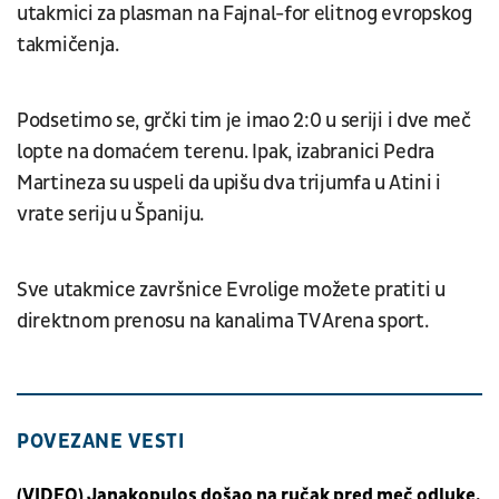
utakmici za plasman na Fajnal-for elitnog evropskog
takmičenja.
Podsetimo se, grčki tim je imao 2:0 u seriji i dve meč
lopte na domaćem terenu. Ipak, izabranici Pedra
Martineza su uspeli da upišu dva trijumfa u Atini i
vrate seriju u Španiju.
Sve utakmice završnice Evrolige možete pratiti u
direktnom prenosu na kanalima TV Arena sport.
POVEZANE VESTI
(VIDEO) Janakopulos došao na ručak pred meč odluke,