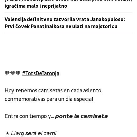
igračima malo i neprijatno
Valensija definitvno zatvorila vrata Janakopulosu:
Prvi čovek Panatinaikosa ne ulazi na majstoricu
🧡🧡🧡
#TotsDeTaronja
Hoy tenemos camisetas en cada asiento,
conmemorativas para un día especial
Entra con tiempo y... 𝙥𝙤𝙣𝙩𝙚 𝙡𝙖 𝙘𝙖𝙢𝙞𝙨𝙚𝙩𝙖
🚶 𝘓𝘭𝘢𝘳𝘨 𝘴𝘦𝘳𝘢̀ 𝘦𝘭 𝘤𝘢𝘮𝘪́