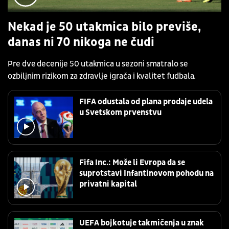
Nekad je 50 utakmica bilo previše,
danas ni 70 nikoga ne čudi
Pre dve decenije 50 utakmica u sezoni smatralo se
ozbiljnim rizikom za zdravlje igrača i kvalitet fudbala.
FIFA odustala od plana prodaje udela
u Svetskom prvenstvu
Fifa Inc.: Može li Evropa da se
suprotstavi Infantinovom pohodu na
privatni kapital
UEFA bojkotuje takmičenja u znak