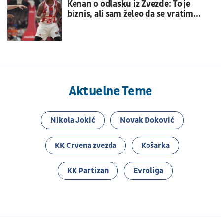
Kenan o odlasku iz Zvezde: To je
biznis, ali sam želeo da se vratim...
Aktuelne Teme
Nikola Jokić
Novak Đoković
KK Crvena zvezda
Košarka
KK Partizan
Evroliga