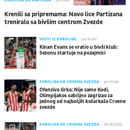
EVROLIGA KK PARTIZAN
pre 8 sati
Krenili sa pripremama: Novo lice Partizana
treniralo sa bivšim centrom Zvezde
VESTI IZ EVROLIGE
pre 10 sati
Kinan Evans se vratio u bivši klub:
Sezonu startuje na pozajmici
EVROLIGA KK CRVENA ZVEZDA
pre 11 sati
Ofanziva Grka: Nije samo Kodi,
Olimpijakos ozbiljno zagrizao za
jednog od najboljih košarkaša Crvene
zvezde
EVROLIGA KK CRVENA ZVEZDA
06.08.2026