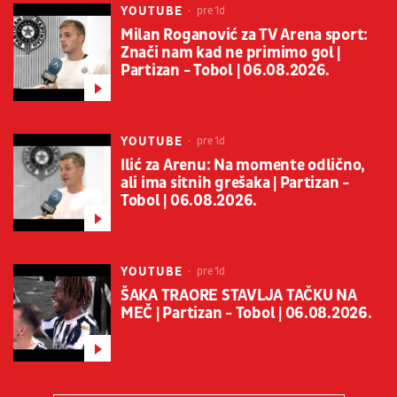
YOUTUBE
pre 1d
Milan Roganović za TV Arena sport:
Znači nam kad ne primimo gol |
Partizan - Tobol | 06.08.2026.
YOUTUBE
pre 1d
Ilić za Arenu: Na momente odlično,
ali ima sitnih grešaka | Partizan -
Tobol | 06.08.2026.
YOUTUBE
pre 1d
ŠAKA TRAORE STAVLJA TAČKU NA
MEČ | Partizan - Tobol | 06.08.2026.