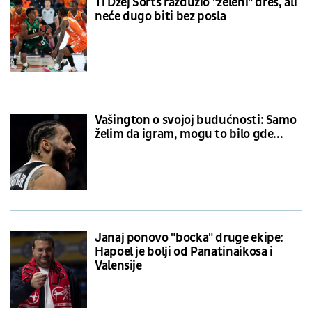
Ti Džej Šorts razdužio "zeleni" dres, ali
neće dugo biti bez posla
Vašington o svojoj budućnosti: Samo
želim da igram, mogu to bilo gde...
Janaj ponovo "bocka" druge ekipe:
Hapoel je bolji od Panatinaikosa i
Valensije