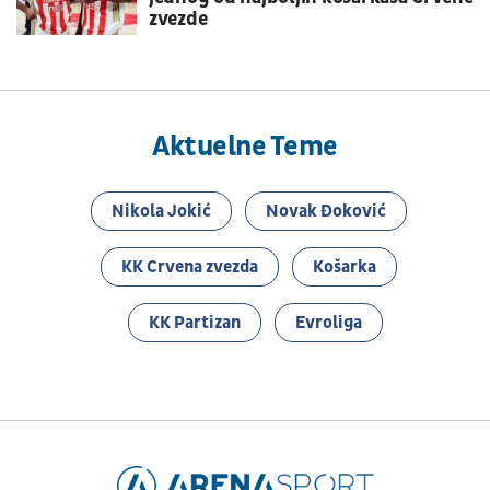
zvezde
Aktuelne Teme
Nikola Jokić
Novak Đoković
KK Crvena zvezda
Košarka
KK Partizan
Evroliga