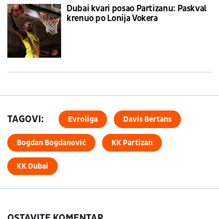
Dubai kvari posao Partizanu: Paskval
krenuo po Lonija Vokera
TAGOVI:
Evroliga
Davis Bertans
Bogdan Bogdanović
KK Partizan
KK Dubai
OSTAVITE KOMENTAR