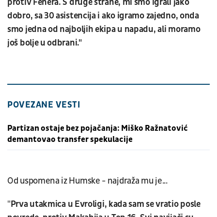
protiv Fenera. S druge strane, mi smo igrali jako
dobro, sa 30 asistencija i ako igramo zajedno, onda
smo jedna od najboljih ekipa u napadu, ali moramo
još bolje u odbrani."
POVEZANE VESTI
Partizan ostaje bez pojačanja: Miško Ražnatović
demantovao transfer spekulacije
Od uspomena iz Humske - najdraža mu je...
"
Prva utakmica u Evroligi, kada sam se vratio posle