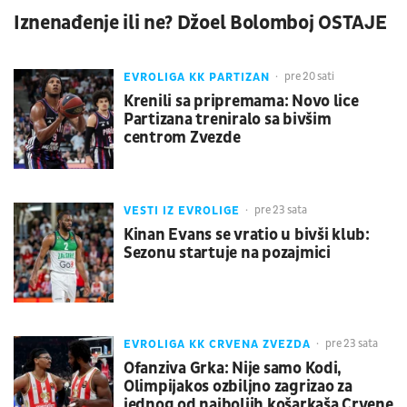
Iznenađenje ili ne? Džoel Bolomboj OSTAJE
EVROLIGA KK PARTIZAN
pre 20 sati
Krenili sa pripremama: Novo lice
Partizana treniralo sa bivšim
centrom Zvezde
VESTI IZ EVROLIGE
pre 23 sata
Kinan Evans se vratio u bivši klub:
Sezonu startuje na pozajmici
EVROLIGA KK CRVENA ZVEZDA
pre 23 sata
Ofanziva Grka: Nije samo Kodi,
Olimpijakos ozbiljno zagrizao za
jednog od najboljih košarkaša Crvene