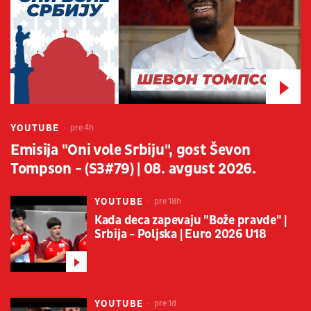
YOUTUBE
pre 4h
Emisija "Oni vole Srbiju", gost Ševon
Tompson - (S3#79) | 08. avgust 2026.
YOUTUBE
pre 18h
Kada deca zapevaju "Bože pravde" |
Srbija - Poljska | Euro 2026 U18
YOUTUBE
pre 1d