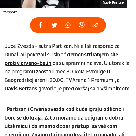
Davis Bertans
Starsport
Juče Zvezda - sutra Partizan. Nije lak raspored za
Dubai, ali pokazali su sinoć
demonstriranjem sile
protiv crveno-belih
da su spremni na sve. U utorak je
na programu zaostali meč 30. kola Evrolige u
Beogradskoj areni (20.00, TV Arena 1 Premium), a
Davis Bertans
govorio je pred okršaj sa bivšim timom.
"
Partizan i Crvena zvezda kod kuće igraju odlično i
bore se do kraja. Zato moramo da odigramo dobru
utakmicu i da imamo dobar pristup, sa velikom
energijom. Znamo da imamo kvalitet u napadu, ali