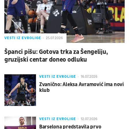
VESTI IZ EVROLIGE
25.07.2026
Španci pišu: Gotova trka za Šengeliju,
gruzijski centar doneo odluku
VESTI IZ EVROLIGE
16.07.2026
Zvanično: Aleksa Avramović ima novi
klub
VESTI IZ EVROLIGE
12.07.2026
Barselona predstavila prvo