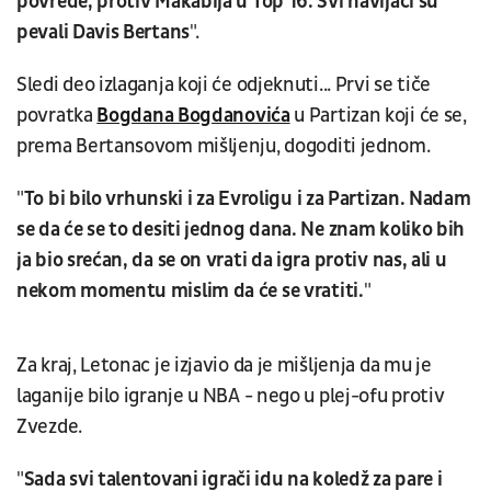
povrede, protiv Makabija u Top 16. Svi navijači su
pevali Davis Bertans
".
Sledi deo izlaganja koji će odjeknuti... Prvi se tiče
povratka
Bogdana Bogdanovića
u Partizan koji će se,
prema Bertansovom mišljenju, dogoditi jednom.
"
To bi bilo vrhunski i za Evroligu i za Partizan. Nadam
se da će se to desiti jednog dana. Ne znam koliko bih
ja bio srećan, da se on vrati da igra protiv nas, ali u
nekom momentu mislim da će se vratiti.
"
Za kraj, Letonac je izjavio da je mišljenja da mu je
laganije bilo igranje u NBA - nego u plej-ofu protiv
Zvezde.
"
Sada svi talentovani igrači idu na koledž za pare i