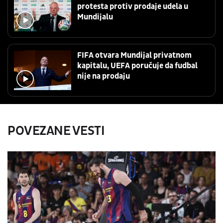
protesta protiv prodaje udela u
Mundijalu
FIFA otvara Mundijal privatnom
kapitalu, UEFA poručuje da fudbal
nije na prodaju
POVEZANE VESTI