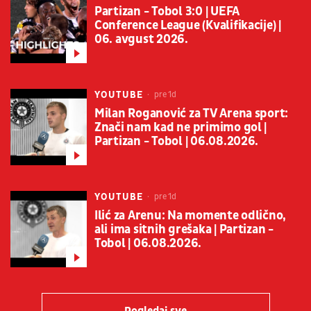
Partizan - Tobol 3:0 | UEFA
Conference League (Kvalifikacije) |
06. avgust 2026.
YOUTUBE
pre 1d
Milan Roganović za TV Arena sport:
Znači nam kad ne primimo gol |
Partizan - Tobol | 06.08.2026.
YOUTUBE
pre 1d
Ilić za Arenu: Na momente odlično,
ali ima sitnih grešaka | Partizan -
Tobol | 06.08.2026.
Pogledaj sve