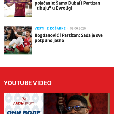
pojačanje: Samo Dubai i Partizan
"tihuju" u Evroligi
VESTI IZ KOŠARKE
08.06.2026
Bogdanović i Partizan: Sada je sve
potpuno jasno
YOUTUBE VIDEO