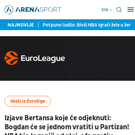
Srb
Dinama i Hajduka
NAJNOVIJE
Potpuno ludilo: Bivši NBA igrači žele u žen
Vesti iz Evrolige
Izjave Bertansa koje će odjeknuti:
Bogdan će se jednom vratiti u Partizan!