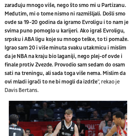
zarađuju mnogo više, nego što smo mi u Partizanu.
Međutim, mi o tome nismo ni razmišljali. Došli smo
ovde sa 19-20 godina da igramo Evroligu i to nam je
svima puno pomoglo u karijeri. Ako igraš Evroligu,
srpsku i ABA ligu koje su mnogo teške, to ti pomaže.
Igrao sam 20 i više minuta svaku utakmicu i mislim
da je NBA na kraju bio laganiji, nego plej-of ovde i
finale protiv Zvezde. Provodio sam sedam do osam
sati na treningu, ali sada toga više nema. Mislim da
ovi mladi igrači to ne bi mogli da izdrže
", rekao je
Davis Bertans.