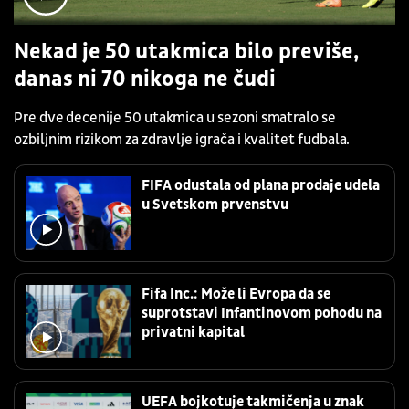
Nekad je 50 utakmica bilo previše,
danas ni 70 nikoga ne čudi
Pre dve decenije 50 utakmica u sezoni smatralo se
ozbiljnim rizikom za zdravlje igrača i kvalitet fudbala.
FIFA odustala od plana prodaje udela
u Svetskom prvenstvu
Fifa Inc.: Može li Evropa da se
suprotstavi Infantinovom pohodu na
privatni kapital
UEFA bojkotuje takmičenja u znak