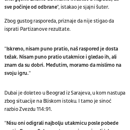
sve počinje od odbrane
", istakao je sjajni šuter.
Zbog gustog rasporeda, priznaje da nije stigao da
isprati Partizanove rezultate.
"
Iskreno, nisam puno pratio, naš raspored je dosta
težak. Nisam puno pratio utakmice i gledao ih, ali
znam da su dobri. Međutim, moramo da mislimo na
svoju igru.
"
Dubai je doleteo u Beograd iz Sarajeva, u kom nastupa
zbog situacije na Bliskom istoku. I tamo je sinoć
razbio Zvezdu 114:91.
"
Nisu oni odigrali najbolju utakmicu posle pobede