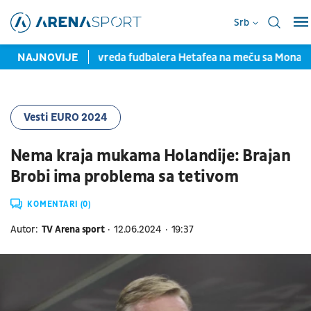
Srb
isom
NAJNOVIJE
Teška povreda fudbalera Hetafea na meču sa Monakom
Vesti EURO 2024
Nema kraja mukama Holandije: Brajan
Brobi ima problema sa tetivom
KOMENTARI (0)
Autor:
TV Arena sport
12.06.2024
19:37