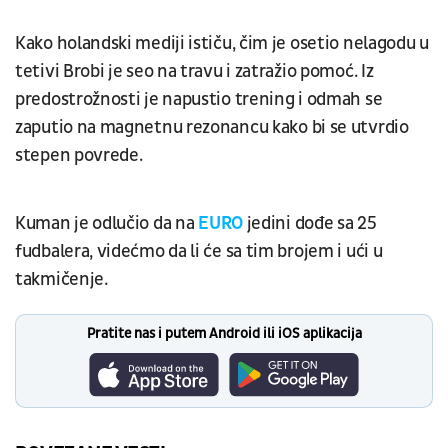
Kako holandski mediji ističu, čim je osetio nelagodu u
tetivi Brobi je seo na travu i zatražio pomoć. Iz
predostrožnosti je napustio trening i odmah se
zaputio na magnetnu rezonancu kako bi se utvrdio
stepen povrede.
Kuman je odlučio da na
EURO
jedini dođe sa 25
fudbalera, videćmo da li će sa tim brojem i ući u
takmičenje.
Pratite nas i putem Android ili iOS aplikacija