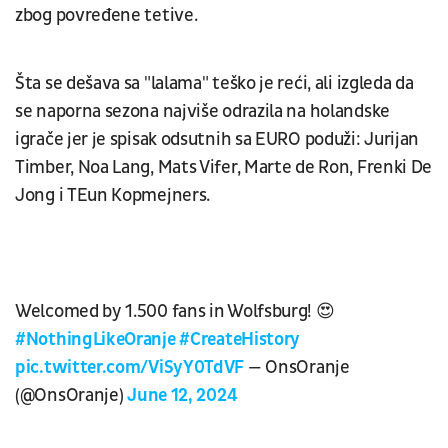
zbog povređene tetive.
Šta se dešava sa "lalama" teško je reći, ali izgleda da
se naporna sezona najviše odrazila na holandske
igrače jer je spisak odsutnih sa EURO poduži: Jurijan
Timber, Noa Lang, Mats Vifer, Marte de Ron, Frenki De
Jong i TEun Kopmejners.
Welcomed by 1.500 fans in Wolfsburg! 😍
#NothingLikeOranje
#CreateHistory
pic.twitter.com/ViSyY0TdVF
— OnsOranje
(@OnsOranje)
June 12, 2024