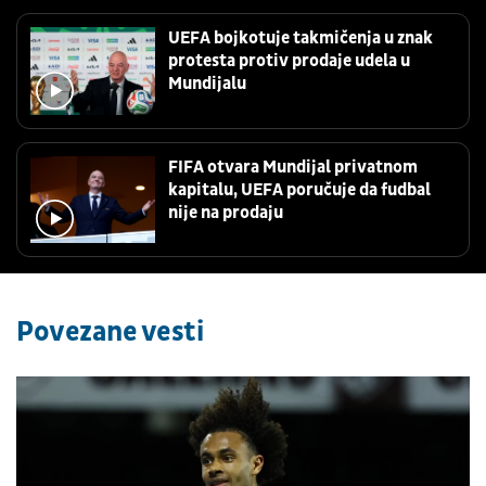
UEFA bojkotuje takmičenja u znak
protesta protiv prodaje udela u
Mundijalu
FIFA otvara Mundijal privatnom
kapitalu, UEFA poručuje da fudbal
nije na prodaju
Povezane vesti