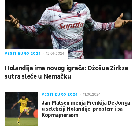
VESTI EURO 2024
12.06.2024
Holandija ima novog igrača: Džošua Zirkze
sutra sleće u Nemačku
VESTI EURO 2024
11.06.2024
Jan Matsen menja Frenkija De Jonga
u selekciji Holandije, problem i sa
Kopmajnersom