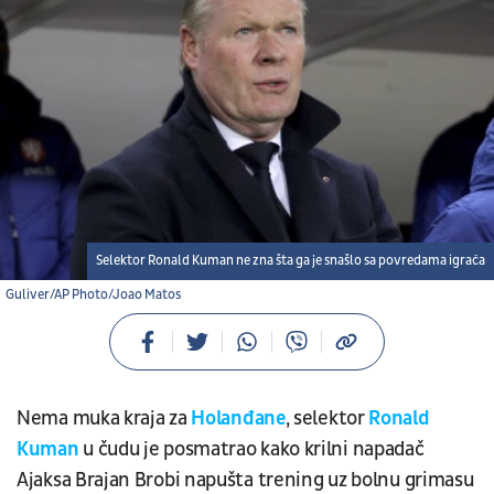
Selektor Ronald Kuman ne zna šta ga je snašlo sa povredama igrača
Guliver/AP Photo/Joao Matos
Nema muka kraja za
Holanđane
, selektor
Ronald
Kuman
u čudu je posmatrao kako krilni napadač
Ajaksa Brajan Brobi napušta trening uz bolnu grimasu