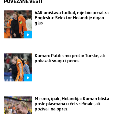
POVEZANE VESTI
VAR uništava fudbal, nije bio penal za
Englesku: Selektor Holandije digao
glas
Kuman: Patili smo protiv Turske, ali
pokazali snagu i ponos
Mi smo, ipak, Holandija: Kuman blista
posle plasmana u četvrtfinale, ali
poziva i na oprez