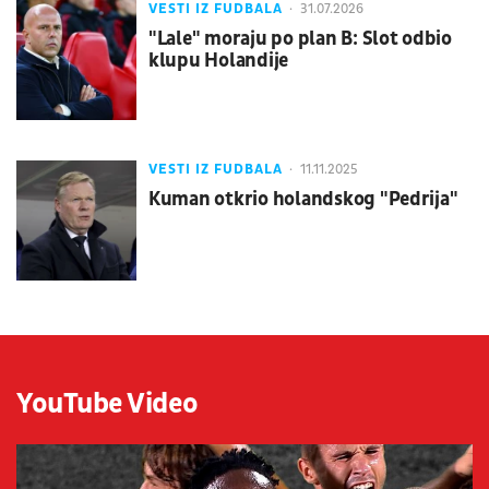
VESTI IZ FUDBALA
31.07.2026
"Lale" moraju po plan B: Slot odbio
klupu Holandije
VESTI IZ FUDBALA
11.11.2025
Kuman otkrio holandskog "Pedrija"
YouTube Video