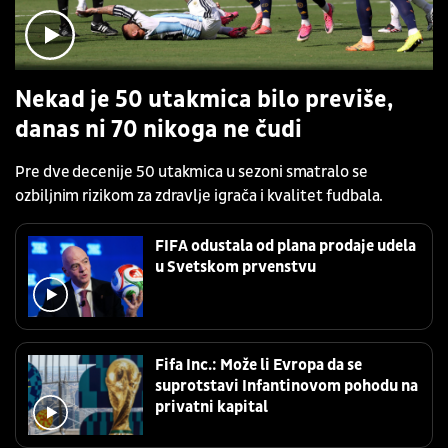
Nekad je 50 utakmica bilo previše,
danas ni 70 nikoga ne čudi
Pre dve decenije 50 utakmica u sezoni smatralo se
ozbiljnim rizikom za zdravlje igrača i kvalitet fudbala.
FIFA odustala od plana prodaje udela
u Svetskom prvenstvu
Fifa Inc.: Može li Evropa da se
suprotstavi Infantinovom pohodu na
privatni kapital