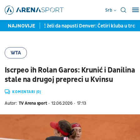
Srb
Jokićev saigrač želi da napusti Denver: Četiri kluba u trci za nj
NAJNOVIJE
WTA
Iscrpeo ih Rolan Garos: Krunić i Danilina
stale na drugoj prepreci u Kvinsu
KOMENTARI (0)
Autor:
TV Arena sport
12.06.2026
17:13