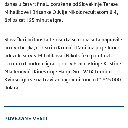
danas u četvrtfinalu poražene od Slovakinje Tereze
Mihalikove i Britanke Olivije Nikols rezultatom
6:4,
6:4
za sat i 25 minuta igre.
Slovačka i britanska teniserka su u oba seta napravile
po dva brejka, dok su im Krunić i Danilina po jednom
oduzele servis. Mihalikova i Nikols će u polufinalu
turnira u Londonu igrati protiv Francuskinje Kristine
Mladenović i Kineskinje Hanju Guo. WTA turnir u
Kvinsu igra se na travi za nagradni fond od 1.915.000
dolara.
POVEZANE VESTI