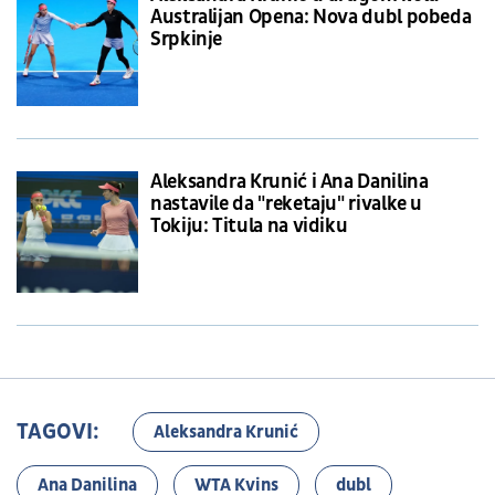
Australijan Opena: Nova dubl pobeda
Srpkinje
Aleksandra Krunić i Ana Danilina
nastavile da "reketaju" rivalke u
Tokiju: Titula na vidiku
TAGOVI:
Aleksandra Krunić
Ana Danilina
WTA Kvins
dubl