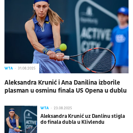
WTA
31.08.2025
Aleksandra Krunić i Ana Danilina izborile
plasman u osminu finala US Opena u dublu
WTA
23.08.2025
Aleksandra Krunić uz Danlinu stigla
do finala dubla u Klivlendu