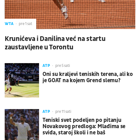
WTA
pre 1 sat
Krunićeva i Danilina već na startu
zaustavljene u Torontu
ATP
pre 5 sati
Oni su kraljevi teniskih terena, ali ko
je GOAT na kojem Grend slemu?
ATP
pre 11 sati
Teniski svet podeljen po pitanju
Novakovog predloga: Mlađima se
sviđa, staroj školi i ne baš