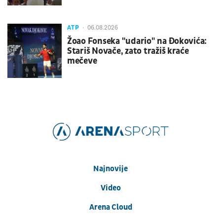
ATP
06.08.2026
Žoao Fonseka "udario" na Đokovića:
Stariš Novače, zato tražiš kraće
mečeve
Najnovije
Video
Arena Cloud