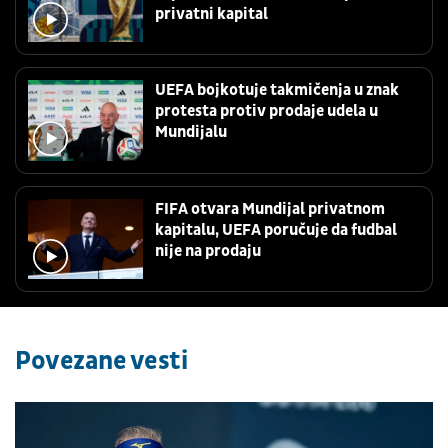
privatni kapital
UEFA bojkotuje takmičenja u znak
protesta protiv prodaje udela u
Mundijalu
FIFA otvara Mundijal privatnom
kapitalu, UEFA poručuje da fudbal
nije na prodaju
Povezane vesti