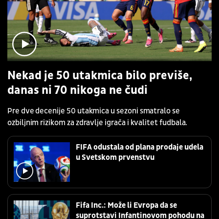
Nekad je 50 utakmica bilo previše,
danas ni 70 nikoga ne čudi
Pre dve decenije 50 utakmica u sezoni smatralo se
ozbiljnim rizikom za zdravlje igrača i kvalitet fudbala.
FIFA odustala od plana prodaje udela
u Svetskom prvenstvu
Fifa Inc.: Može li Evropa da se
suprotstavi Infantinovom pohodu na