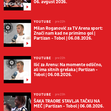
06. avgust 2026.
YOUTUBE
pre 22h
Milan Roganović za TV Arena sport:
Znači nam kad ne primimo gol |
Partizan - Tobol | 06.08.2026.
YOUTUBE
pre 22h
Ilić za Arenu: Na momente odlično,
ali ima sitnih grešaka | Partizan -
Tobol | 06.08.2026.
YOUTUBE
pre 23h
ŠAKA TRAORE STAVLJA TAČKU NA
MEČ | Partizan - Tobol | 06.08.2026.