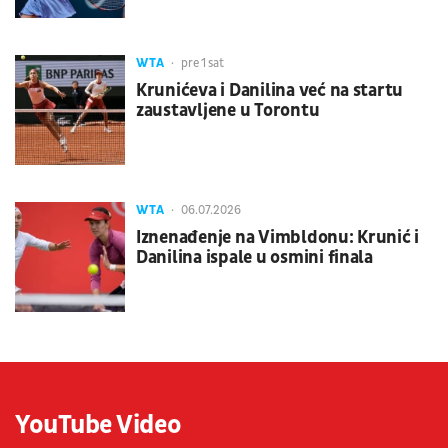
WTA
pre 1 sat
Krunićeva i Danilina već na startu
zaustavljene u Torontu
WTA
06.07.2026
Iznenađenje na Vimbldonu: Krunić i
Danilina ispale u osmini finala
YouTube Video