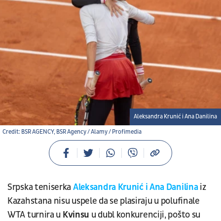
Aleksandra Krunić i Ana Danilina
Credit: BSR AGENCY, BSR Agency / Alamy / Profimedia
Srpska teniserka
Aleksandra Krunić i Ana Danilina
iz
Kazahstana nisu uspele da se plasiraju u polufinale
WTA turnira u
Kvinsu
u dubl konkurenciji, pošto su