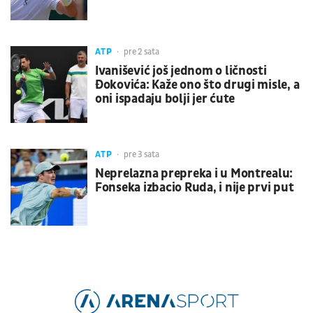
ATP
pre 2 sata
Ivanišević još jednom o ličnosti
Đokovića: Kaže ono što drugi misle, a
oni ispadaju bolji jer ćute
ATP
pre 3 sata
Neprelazna prepreka i u Montrealu:
Fonseka izbacio Ruda, i nije prvi put