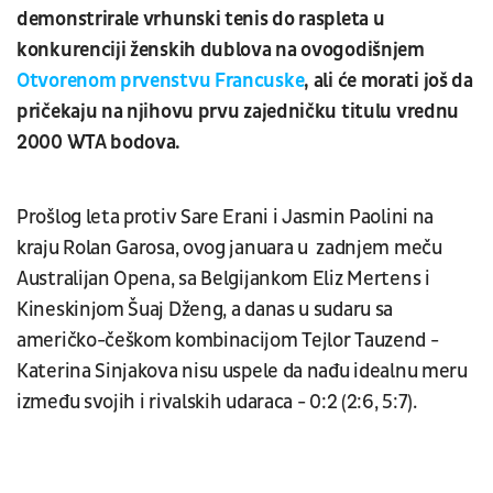
demonstrirale vrhunski tenis do raspleta u
konkurenciji ženskih dublova na ovogodišnjem
Otvorenom prvenstvu Francuske
, ali će morati još da
pričekaju na njihovu prvu zajedničku titulu vrednu
2000 WTA bodova.
Prošlog leta protiv Sare Erani i Jasmin Paolini na
kraju Rolan Garosa, ovog januara u zadnjem meču
Australijan Opena, sa Belgijankom Eliz Mertens i
Kineskinjom Šuaj Dženg, a danas u sudaru sa
američko-češkom kombinacijom Tejlor Tauzend -
Katerina Sinjakova nisu uspele da nađu idealnu meru
između svojih i rivalskih udaraca - 0:2 (2:6, 5:7).