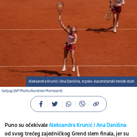
Aleksandra Krunić i Ana Danilina, srpsko-kazahstanski teniski dubl
tanjug/(AP Photo/Aurelien Morissard)
Puno su očekivale
Aleksandra Krunić
i Ana Danilina
od svog trećeg zajedničkog Grend slem finala, jer su