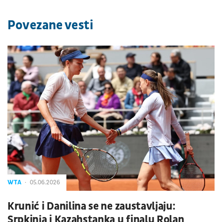
Povezane vesti
WTA
05.06.2026
Krunić i Danilina se ne zaustavljaju:
Srpkinja i Kazahstanka u finalu Rolan