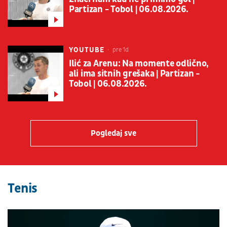
Partizan - Tobol | 06.08.2026.
YOUTUBE
pre 1d
Ilić za Arenu: Na momente odlično,
ali ima sitnih grešaka | Partizan -
Tobol | 06.08.2026.
Pogledaj sve
Tenis