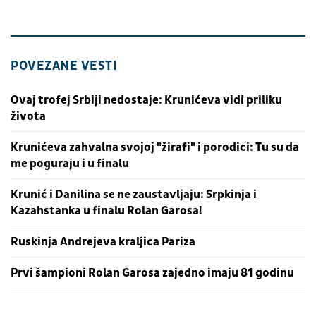
POVEZANE VESTI
Ovaj trofej Srbiji nedostaje: Krunićeva vidi priliku
života
Krunićeva zahvalna svojoj "žirafi" i porodici: Tu su da
me poguraju i u finalu
Krunić i Danilina se ne zaustavljaju: Srpkinja i
Kazahstanka u finalu Rolan Garosa!
Ruskinja Andrejeva kraljica Pariza
Prvi šampioni Rolan Garosa zajedno imaju 81 godinu