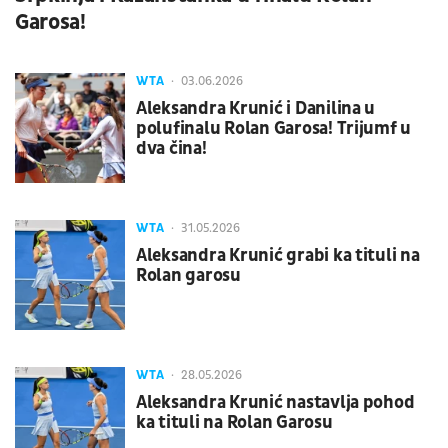
Garosa!
WTA
03.06.2026
Aleksandra Krunić i Danilina u
polufinalu Rolan Garosa! Trijumf u
dva čina!
WTA
31.05.2026
Aleksandra Krunić grabi ka tituli na
Rolan garosu
WTA
28.05.2026
Aleksandra Krunić nastavlja pohod
ka tituli na Rolan Garosu