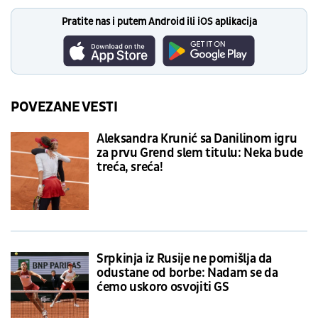
Pratite nas i putem Android ili iOS aplikacija
POVEZANE VESTI
Aleksandra Krunić sa Danilinom igru
za prvu Grend slem titulu: Neka bude
treća, sreća!
Srpkinja iz Rusije ne pomišlja da
odustane od borbe: Nadam se da
ćemo uskoro osvojiti GS