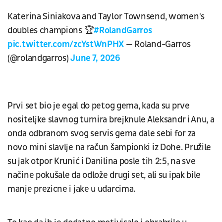
Katerina Siniakova and Taylor Townsend, women's
doubles champions 🏆
#RolandGarros
pic.twitter.com/zcYstWnPHX
— Roland-Garros
(@rolandgarros)
June 7, 2026
Prvi set bio je egal do petog gema, kada su prve
nositeljke slavnog turnira brejknule Aleksandr i Anu, a
onda odbranom svog servis gema dale sebi for za
novo mini slavlje na račun šampionki iz Dohe. Pružile
su jak otpor Krunić i Danilina posle tih 2:5, na sve
načine pokušale da odlože drugi set, ali su ipak bile
manje prezicne i jake u udarcima.