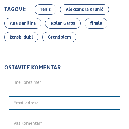
TAGOVI:
Tenis
Aleksandra Krunić
Ana Danilina
Rolan Garos
finale
ženski dubl
Grend slem
OSTAVITE KOMENTAR