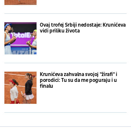
Ovaj trofej Srbiji nedostaje: Krunićeva
vidi priliku života
Krunićeva zahvalna svojoj "žirafi" i
porodici: Tu su da me poguraju i u
finalu