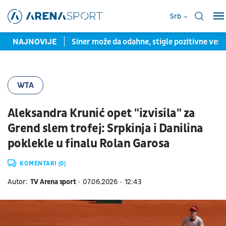
Srb
 Bolomboj OSTAJE
NAJNOVIJE
Siner može da odahne, stigle pozitivne vest
WTA
Aleksandra Krunić opet "izvisila" za
Grend slem trofej: Srpkinja i Danilina
poklekle u finalu Rolan Garosa
KOMENTARI (0)
Autor:
TV Arena sport
07.06.2026
12:43