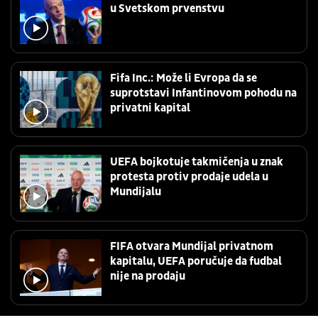
u Svetskom prvenstvu
Fifa Inc.: Može li Evropa da se
suprotstavi Infantinovom pohodu na
privatni kapital
UEFA bojkotuje takmičenja u znak
protesta protiv prodaje udela u
Mundijalu
FIFA otvara Mundijal privatnom
kapitalu, UEFA poručuje da fudbal
nije na prodaju