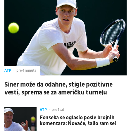
ATP
pre 4 minuta
Siner može da odahne, stigle pozitivne
vesti, sprema se za američku turneju
ATP
pre 1 sat
Fonseka se oglasio posle brojnih
komentara: Novače, šalio sam se!