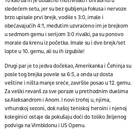
To kao da ih je dodatno motivisalo i ohrabrilo u
sledećem setu, jer su bez gubljenja fokusa i nervoze
brzo upisale prvi brejk, vodile s 3:0, imale i
obećavajućih 4:1, međutim uzvraćeno im je brejkom
u sedmom gemu i serijom 3:0 rivalki, pa su ponovo
morale da krenu iz početka. Imale su i dve brejk/set
lopte u 10. gemu, ali su ih izgubile!
Drugi par je to jedva dočekao, Amerikanka i Čehinja su
posle tog brejka povele sa 6:5, a onda uz dosta
veštine i ništa manje sreće, završile posao u 12. gemu.
Za veliki revanš za sve poraze u prethodnim duelima
sa Aleksandrom i Anom. I novi trofej u, njima,
vrhunskoj sezoni, dok našoj teniskoj heroini i njenoj
koleginici ostaje da pokušaju doći do toliko željenog
podviga na Vimbldonu i US Openu.