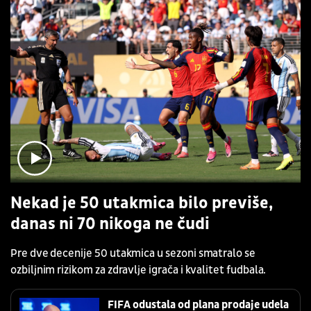
Nekad je 50 utakmica bilo previše,
danas ni 70 nikoga ne čudi
Pre dve decenije 50 utakmica u sezoni smatralo se
ozbiljnim rizikom za zdravlje igrača i kvalitet fudbala.
FIFA odustala od plana prodaje udela