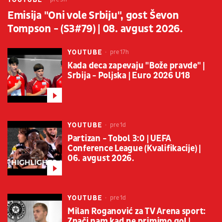
Emisija "Oni vole Srbiju", gost Ševon
Tompson - (S3#79) | 08. avgust 2026.
YOUTUBE
pre 17h
Kada deca zapevaju "Bože pravde" |
Srbija - Poljska | Euro 2026 U18
YOUTUBE
pre 1d
Partizan - Tobol 3:0 | UEFA
Conference League (Kvalifikacije) |
06. avgust 2026.
YOUTUBE
pre 1d
Milan Roganović za TV Arena sport:
Znači nam kad ne primimo gol |