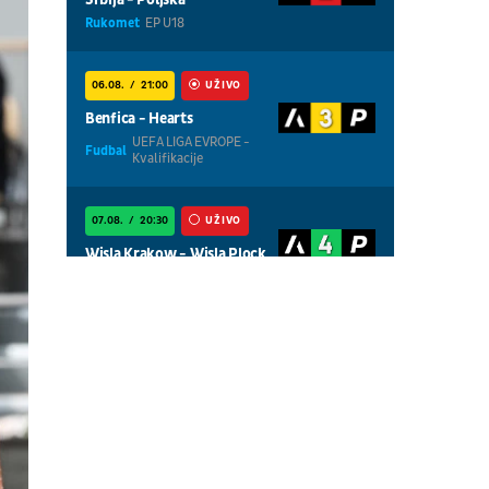
Rukomet
EP U18
06.08.
21:00
UŽIVO
Benfica - Hearts
UEFA LIGA EVROPE -
Fudbal
Kvalifikacije
07.08.
20:30
UŽIVO
Wisla Krakow - Wisla Plock
Fudbal
POLJSKA LIGA
07.08.
01:00
UŽIVO
Centralni teren, dan 4,
popodnevna sesija
Tenis
WTA 1000 - Toronto
07.08.
01:00
UŽIVO