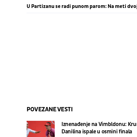
U Partizanu se radi punom parom: Na meti dvo
POVEZANE VESTI
Iznenađenje na Vimbldonu: Krun
Danilina ispale u osmini finala