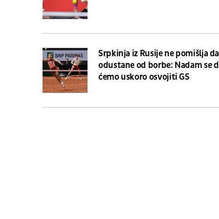
Srpkinja iz Rusije ne pomišlja d
odustane od borbe: Nadam se d
ćemo uskoro osvojiti GS