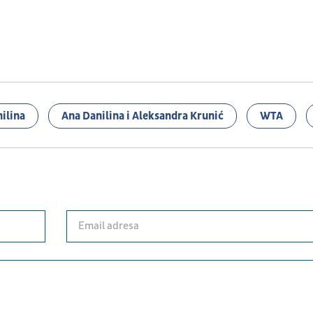
ilina
Ana Danilina i Aleksandra Krunić
WTA