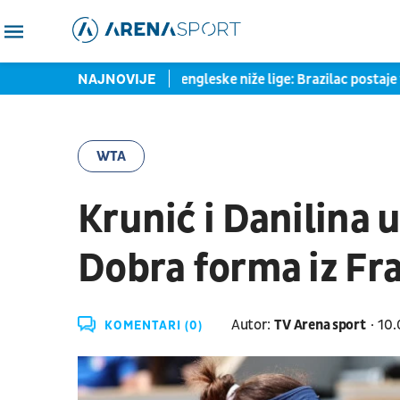
OK-u
Pato se spušta u engleske niže lige: Brazilac postaje vlas
NAJNOVIJE
WTA
Krunić i Danilina 
Dobra forma iz Fra
Autor:
TV Arena sport
10.
KOMENTARI (0)