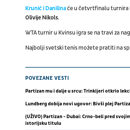
Krunić i Danilina
će u četvrtfinalu turnira 
Olivije Nikols
.
WTA turnir u Kvinsu igra se na travi za na
Najbolji svetski tenis možete pratiti na 
POVEZANE VESTI
Partizan mu i dalje u srcu: Trinkijeri otkrio lek
Lundberg dobija novi ugovor: Bivši plej Parti
(UŽIVO) Partizan - Dubai: Crno-beli pred svojim
istorijsku titulu