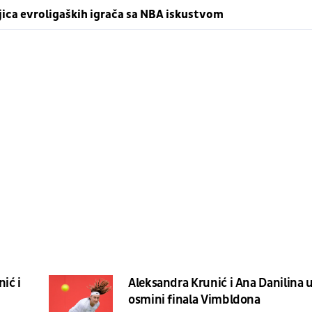
jica evroligaških igrača sa NBA iskustvom
ić i
Aleksandra Krunić i Ana Danilina 
osmini finala Vimbldona