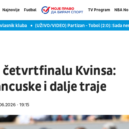
Najnovije
Fudbal
TV Program
NBA No 
nik kluba
(UŽIVO/VIDEO) Partizan - Tobol (2:0): Sada nema of
u četvrtfinalu Kvinsa:
ncuske i dalje traje
06.2026
19:15