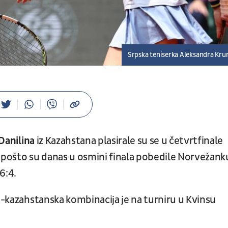
Srpska teniserka Aleksandra Kru
Danilina
iz Kazahstana plasirale su se u četvrtfinale
, pošto su danas u osmini finala pobedile Norvežank
6:4.
ko-kazahstanska kombinacija je na turniru u Kvinsu