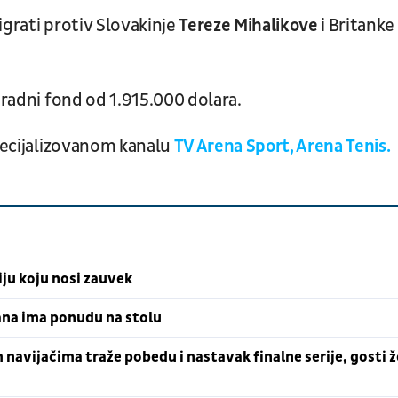
igrati protiv Slovakinje
Tereze Mihalikove
i Britanke
gradni fond od 1.915.000 dolara.
specijalizovanom kanalu
TV Arena Sport, Arena Tenis.
ciju koju nosi zauvek
zana ima ponudu na stolu
 navijačima traže pobedu i nastavak finalne serije, gosti ž