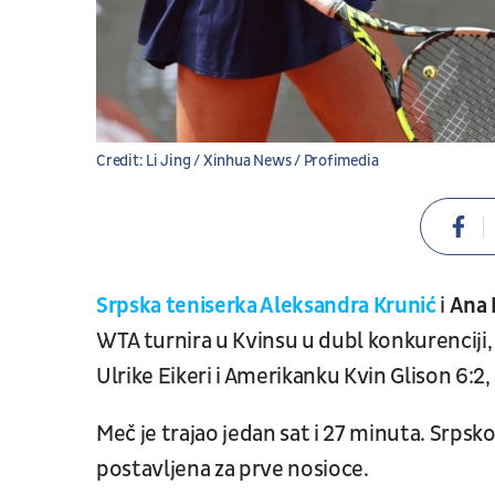
Credit: Li Jing / Xinhua News / Profimedia
Srpska teniserka Aleksandra Krunić
i
Ana
WTA turnira u Kvinsu u dubl konkurenciji
Ulrike Eikeri i Amerikanku Kvin Glison 6:2, 
Meč je trajao jedan sat i 27 minuta. Srps
postavljena za prve nosioce.