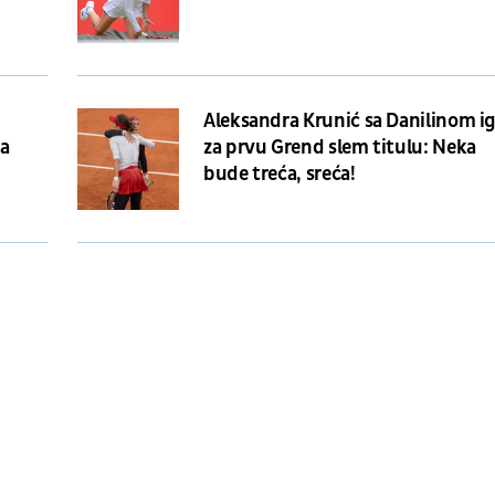
a
Aleksandra Krunić sa Danilinom i
a
za prvu Grend slem titulu: Neka
bude treća, sreća!