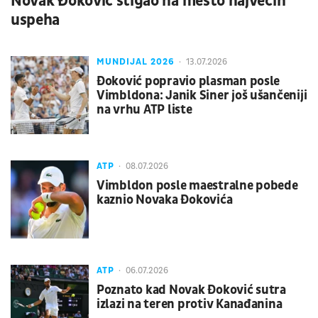
Novak Đoković stigao na mesto najvećih
uspeha
MUNDIJAL 2026
13.07.2026
Đoković popravio plasman posle
Vimbldona: Janik Siner još ušančeniji
na vrhu ATP liste
ATP
08.07.2026
Vimbldon posle maestralne pobede
kaznio Novaka Đokovića
ATP
06.07.2026
Poznato kad Novak Đoković sutra
izlazi na teren protiv Kanađanina