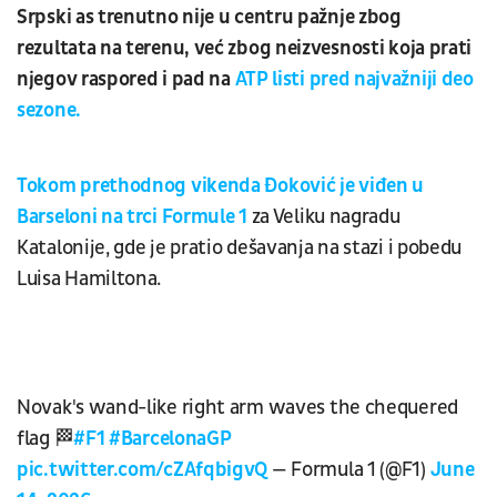
Srpski as trenutno nije u centru pažnje zbog
rezultata na terenu, već zbog neizvesnosti koja prati
njegov raspored i pad na
ATP listi pred najvažniji deo
sezone.
Tokom prethodnog vikenda Đoković je viđen u
Barseloni na trci Formule 1
za Veliku nagradu
Katalonije, gde je pratio dešavanja na stazi i pobedu
Luisa Hamiltona.
Novak's wand-like right arm waves the chequered
flag 🏁
#F1
#BarcelonaGP
pic.twitter.com/cZAfqbigvQ
— Formula 1 (@F1)
June