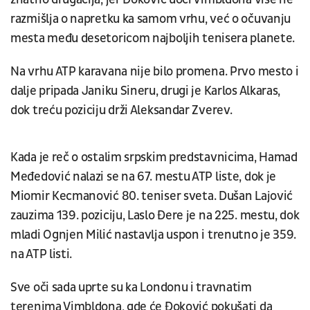
razmišlja o napretku ka samom vrhu, već o očuvanju
mesta među desetoricom najboljih tenisera planete.
Na vrhu ATP karavana nije bilo promena. Prvo mesto i
dalje pripada Janiku Sineru, drugi je Karlos Alkaras,
dok treću poziciju drži Aleksandar Zverev.
Kada je reč o ostalim srpskim predstavnicima, Hamad
Međedović nalazi se na 67. mestu ATP liste, dok je
Miomir Kecmanović 80. teniser sveta. Dušan Lajović
zauzima 139. poziciju, Laslo Đere je na 225. mestu, dok
mladi Ognjen Milić nastavlja uspon i trenutno je 359.
na ATP listi.
Sve oči sada uprte su ka Londonu i travnatim
terenima Vimbldona, gde će Đoković pokušati da