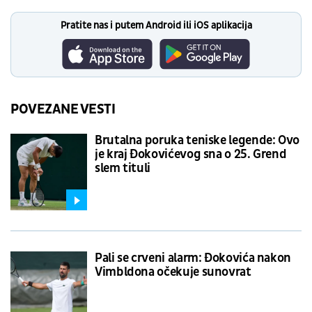
Pratite nas i putem Android ili iOS aplikacija
POVEZANE VESTI
Brutalna poruka teniske legende: Ovo
je kraj Đokovićevog sna o 25. Grend
slem tituli
Pali se crveni alarm: Đokovića nakon
Vimbldona očekuje sunovrat