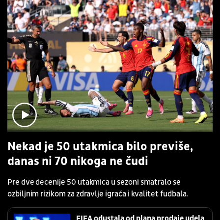
Nekad je 50 utakmica bilo previše,
danas ni 70 nikoga ne čudi
Pre dve decenije 50 utakmica u sezoni smatralo se
ozbiljnim rizikom za zdravlje igrača i kvalitet fudbala.
FIFA odustala od plana prodaje udela