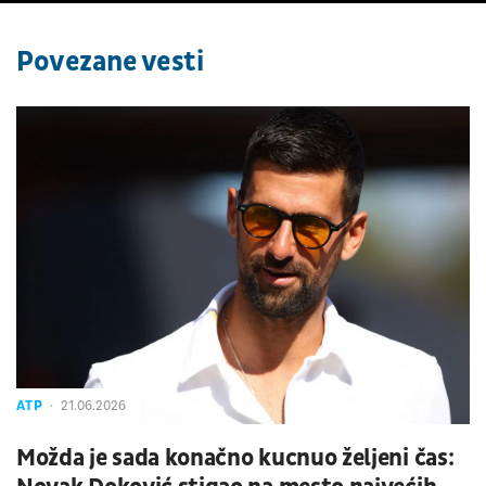
Povezane vesti
ATP
21.06.2026
Možda je sada konačno kucnuo željeni čas: