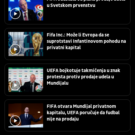
u Svetskom prvenstvu
Fifa Inc.: Može li Evropa da se
suprotstavi Infantinovom pohodu na
privatni kapital
UEFA bojkotuje takmičenja u znak
protesta protiv prodaje udela u
Mundijalu
FIFA otvara Mundijal privatnom
kapitalu, UEFA poručuje da fudbal
nije na prodaju