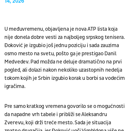
14, 2026
U međuvremenu, objavljena je nova ATP lista koja
nije donela dobre vesti za najboljeg srpskog tenisera.
Đoković je izgubio još jednu poziciju i sada zauzima
osmo mesto na svetu, pošto ga je prestigao Danil
Medvedev. Pad možda ne deluje dramatično na prvi
pogled, ali dolazi nakon nekoliko uzastopnih nedelja
tokom kojih je Srbin izgubio korak u borbi sa vodećim
igračima.
Pre samo kratkog vremena govorilo se o mogućnosti
da napadne vrh tabele i približi se Aleksandru
Zverevu, koji drži treće mesto. Sada je situacija
znatno drugačija, jer Đoković uoči Vimbldona više ne