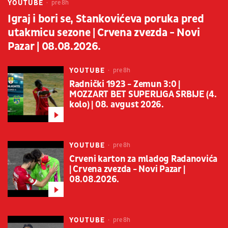
YOUTUBE
pre 8h
Igraj i bori se, Stankovićeva poruka pred
utakmicu sezone | Crvena zvezda - Novi
Pazar | 08.08.2026.
YOUTUBE
pre 8h
Radnički 1923 - Zemun 3:0 |
MOZZART BET SUPERLIGA SRBIJE (4.
kolo) | 08. avgust 2026.
YOUTUBE
pre 8h
Crveni karton za mladog Radanovića
| Crvena zvezda - Novi Pazar |
08.08.2026.
YOUTUBE
pre 8h