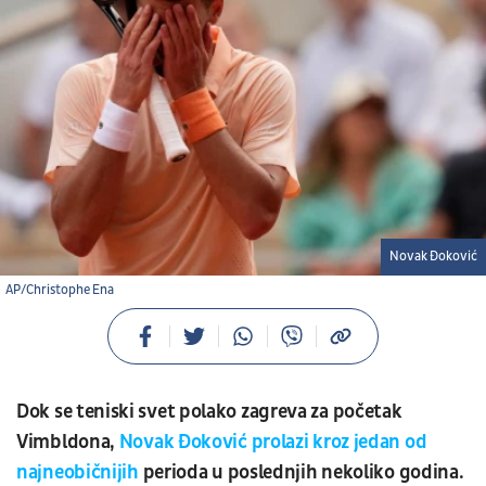
Novak Đoković
AP/Christophe Ena
Dok se teniski svet polako zagreva za početak
Vimbldona,
Novak Đoković prolazi kroz jedan od
najneobičnijih
perioda u poslednjih nekoliko godina.