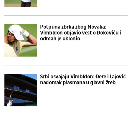
Potpuna zbrka zbog Novaka:
Vimbldon objavio vest o Đokoviću i
odmah je uklonio
Srbi osvajaju Vimbldon: Đere i Lajović
nadomak plasmana u glavni žreb