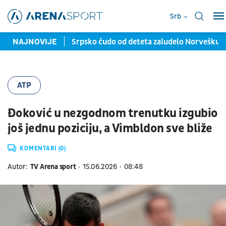
Srb
a 40 miliona evra
NAJNOVIJE
Srpsko čudo od deteta zaludelo Norvešku: S
ATP
Đoković u nezgodnom trenutku izgubio
još jednu poziciju, a Vimbldon sve bliže
KOMENTARI (0)
Autor:
TV Arena sport
15.06.2026
08:48