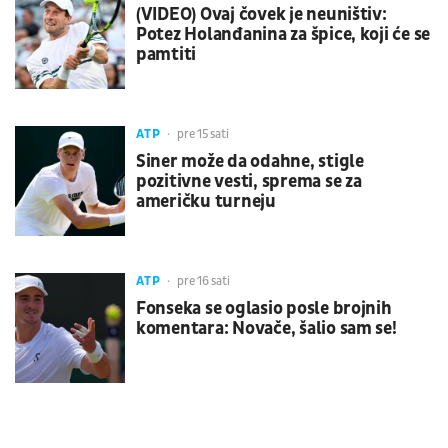
(VIDEO) Ovaj čovek je neuništiv:
Potez Holanđanina za špice, koji će se
pamtiti
ATP
pre 15 sati
Siner može da odahne, stigle
pozitivne vesti, sprema se za
američku turneju
ATP
pre 16 sati
Fonseka se oglasio posle brojnih
komentara: Novače, šalio sam se!