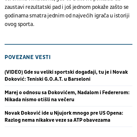
zaustavi rezultatski pad i još jednom pokaže zašto se
godinama smatra jednim od najvećih igrača u istoriji
ovog sporta.
POVEZANE VESTI
(VIDEO) Gde su veliki sportski događaji, tu je i Novak
Đoković: Teniski G.O.A.T. u Barseloni
Marej o odnosu sa Đokovićem, Nadalom i Federerom:
Nikada nismo otišli na večeru
Novak Đoković ide u Njujork mnogo pre US Opena:
Razlog nema nikakve veze sa ATP obavezama