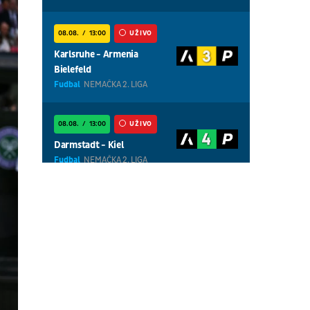
08.08.
13:00
UŽIVO
Karlsruhe - Armenia
Bielefeld
Fudbal
NEMAČKA 2. LIGA
08.08.
13:00
UŽIVO
Darmstadt - Kiel
Fudbal
NEMAČKA 2. LIGA
08.08.
13:00
UŽIVO
Magdeburg - Braunschweig
Fudbal
NEMAČKA 2. LIGA
08.08.
18:30
UŽIVO
Centralni teren, dan 7,