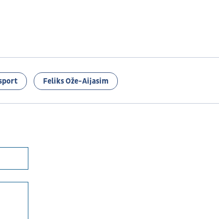
sport
Feliks Ože-Aijasim