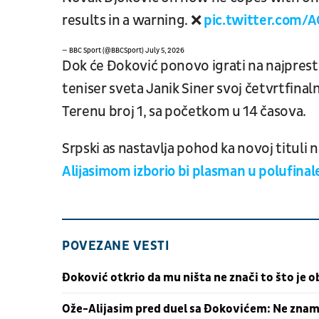
results in a warning. ❌
pic.twitter.com
— BBC Sport (@BBCSport)
July 5, 2026
Dok će Đoković ponovo igrati na najprest
teniser sveta Janik Siner svoj četvrtfina
Terenu broj 1, sa početkom u 14 časova.
Srpski as nastavlja pohod ka novoj titu
Alijasimom izborio bi plasman u polufina
POVEZANE VESTI
Đoković otkrio da mu ništa ne znači to što je 
Ože-Alijasim pred duel sa Đokovićem: Ne zna