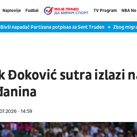
Najnovije
Fudbal
TV Program
NBA No 
Bivši napadač Partizana potpisao za Sent Truden
Zbog migra
 Đoković sutra izlazi n
đanina
07.2026
14:59