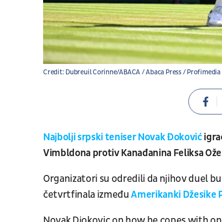
Credit: Dubreuil Corinne/ABACA / Abaca Press / Profimedia
Najbolji srpski teniser Novak Đoković
igra
Vimbldona protiv Kanađanina Feliksa Ože
Organizatori su odredili da njihov duel
četvrtfinala između
Amerikanki Džesike 
Novak Djokovic on how he copes with on-c