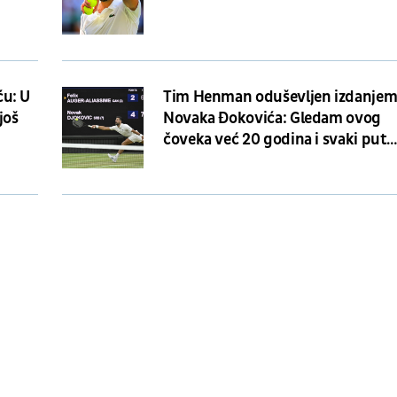
ću: U
Tim Henman oduševljen izdanje
još
Novaka Đokovića: Gledam ovog
čoveka već 20 godina i svaki put
kada dođe najveći trenutak...