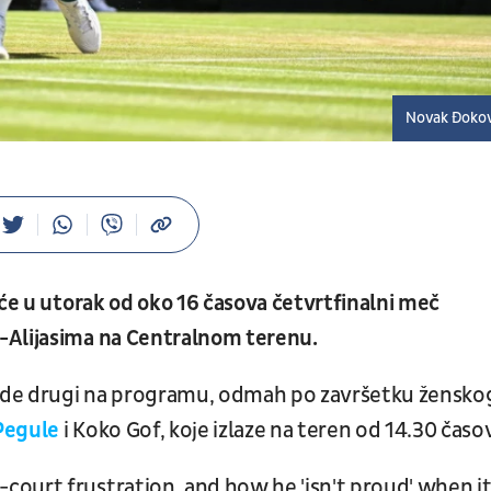
Novak Đokov
će u utorak od oko 16 časova četvrtfinalni meč
-Alijasima na Centralnom terenu.
 bude drugi na programu, odmah po završetku žensko
Pegule
i Koko Gof, koje izlaze na teren od 14.30 časo
ourt frustration, and how he 'isn't proud' when i