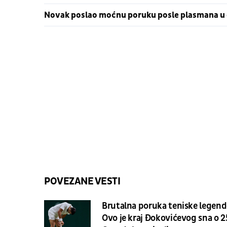
Novak poslao moćnu poruku posle plasmana u 
POVEZANE VESTI
Brutalna poruka teniske legend
Ovo je kraj Đokovićevog sna o 2