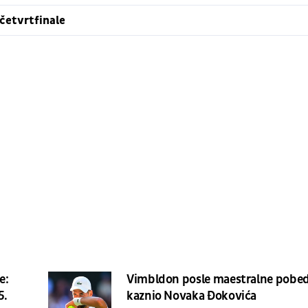
četvrtfinale
e:
Vimbldon posle maestralne pobe
5.
kaznio Novaka Đokovića