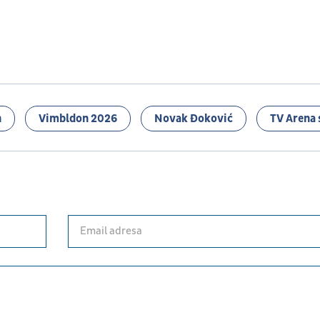
n
Vimbldon 2026
Novak Đoković
TV Arena 