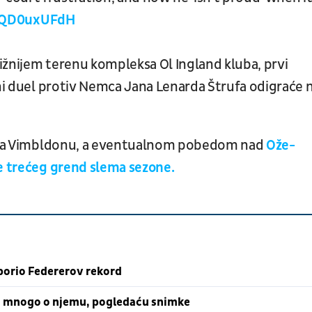
/AQD0uxUFdH
ižnijem terenu kompleksa Ol Ingland kluba, prvi
lni duel protiv Nemca Jana Lenarda Štrufa odigraće 
li na Vimbldonu, a eventualnom pobedom nad
Ože-
le trećeg grend slema sezone.
oborio Federerov rekord
m mnogo o njemu, pogledaću snimke