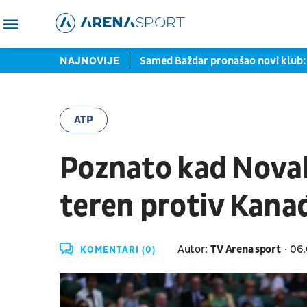
rtu zaustavljene u Torontu
NAJNOVIJE
Samed Baždar pronašao novi klub: 
ATP
Poznato kad Novak
teren protiv Kana
Autor:
TV Arena sport
06.
KOMENTARI (0)