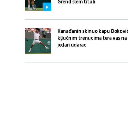
Grend slem tituli
Kanađanin skinuo kapu Đokovi
ključnim trenucima tera vas na 
jedan udarac