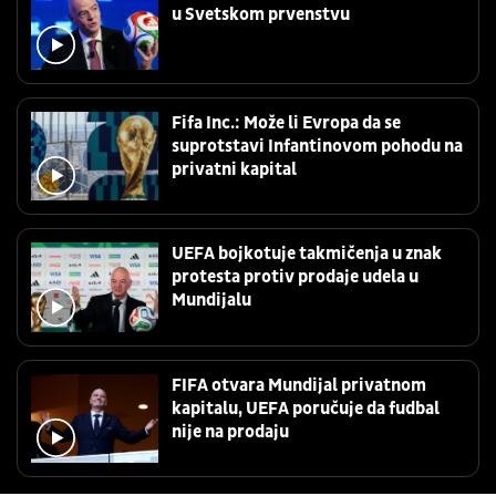
u Svetskom prvenstvu
Fifa Inc.: Može li Evropa da se
suprotstavi Infantinovom pohodu na
privatni kapital
UEFA bojkotuje takmičenja u znak
protesta protiv prodaje udela u
Mundijalu
FIFA otvara Mundijal privatnom
kapitalu, UEFA poručuje da fudbal
nije na prodaju