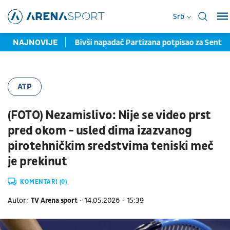
Srb
šao novi klub: Bivši napadač Partizana potpisao za Sent Trude
NAJNOVIJE
ATP
(FOTO) Nezamislivo: Nije se video prst
pred okom - usled dima izazvanog
pirotehničkim sredstvima teniski meč
je prekinut
KOMENTARI (0)
Autor:
TV Arena sport
14.05.2026
15:39