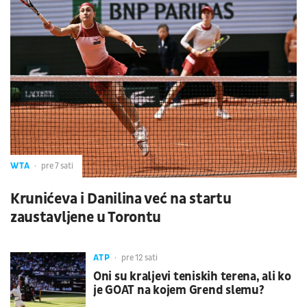
WTA
pre 7 sati
Krunićeva i Danilina već na startu
zaustavljene u Torontu
ATP
pre 12 sati
Oni su kraljevi teniskih terena, ali ko
je GOAT na kojem Grend slemu?