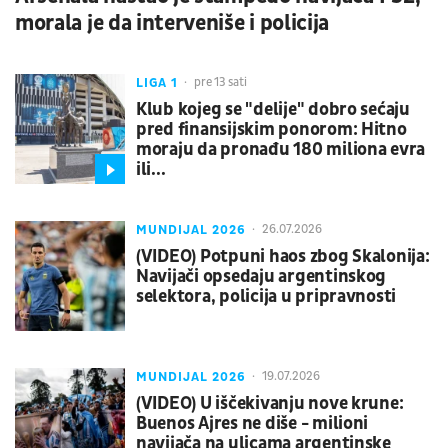
morala je da interveniše i policija
LIGA 1
pre 13 sati
Klub kojeg se "delije" dobro sećaju
pred finansijskim ponorom: Hitno
moraju da pronađu 180 miliona evra
ili...
MUNDIJAL 2026
26.07.2026
(VIDEO) Potpuni haos zbog Skalonija:
Navijači opsedaju argentinskog
selektora, policija u pripravnosti
MUNDIJAL 2026
19.07.2026
(VIDEO) U iščekivanju nove krune:
Buenos Ajres ne diše - milioni
navijača na ulicama argentinske