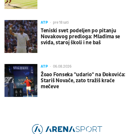
ATP
pre 18 sati
Teniski svet podeljen po pitanju
Novakovog predloga: Mlađima se
sviđa, staroj školi i ne baš
ATP
06.08.2026
Žoao Fonseka "udario" na Đokovića:
Stariš Novače, zato tražiš kraće
mečeve