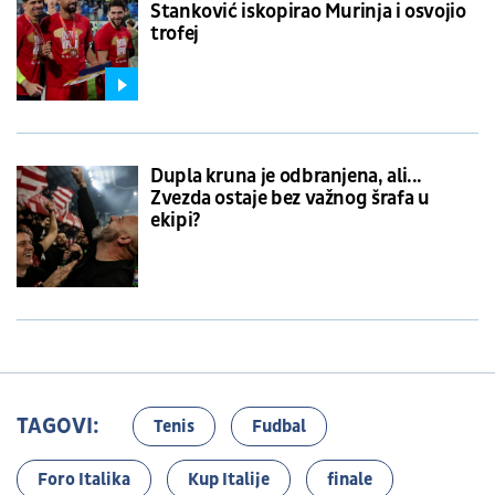
Stanković iskopirao Murinja i osvojio
trofej
Dupla kruna je odbranjena, ali...
Zvezda ostaje bez važnog šrafa u
ekipi?
TAGOVI:
Tenis
Fudbal
Foro Italika
Kup Italije
finale