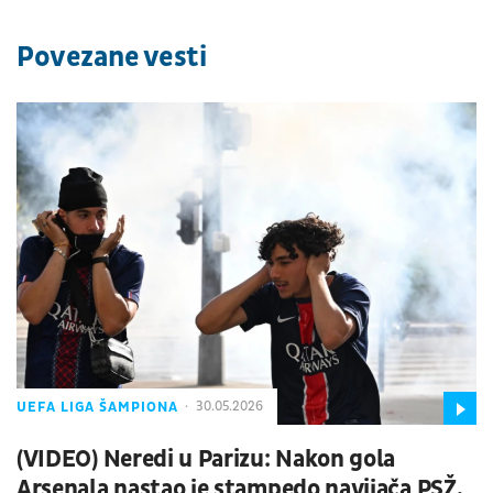
Povezane vesti
UEFA LIGA ŠAMPIONA
30.05.2026
(VIDEO) Neredi u Parizu: Nakon gola
Arsenala nastao je stampedo navijača PSŽ,