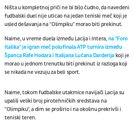
Ništa u kompletnoj priči ne bi bilo čudno, da navedeni
fudbalski duel nije uticao na jedan teniski meč koji je
usled dešavanja na "Olimpiku" morao biti prekinut.
Naime, u vreme duela između Lacija i Intera,
na "Foro
Italika" je igran meč polufinala ATP turnira između
Španca Rafe Hodara i Italijana Lučana Darderija
koji je
morao u jednom trenutku biti prekinut iz razloga koji
se nikada ne vezuju za beli sport.
Naime, tokom fudbalske utakmice navijači Lacija su
upalili veliki broj pirotehničkih sredstava na
"Olimpiku", a dim se proširio i na okolinu prekrivši i
teniski teren.