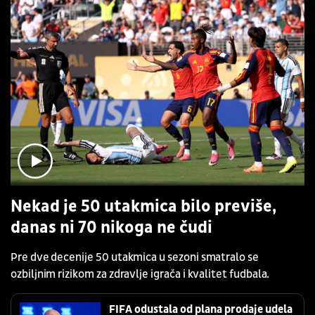
Nekad je 50 utakmica bilo previše,
danas ni 70 nikoga ne čudi
Pre dve decenije 50 utakmica u sezoni smatralo se
ozbiljnim rizikom za zdravlje igrača i kvalitet fudbala.
FIFA odustala od plana prodaje udela