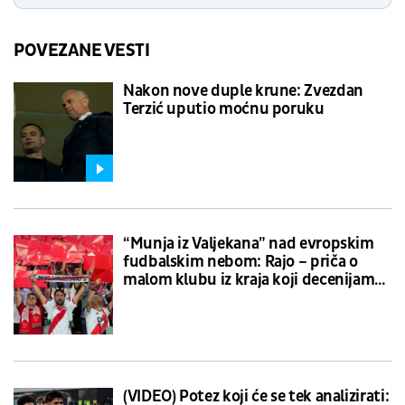
POVEZANE VESTI
Nakon nove duple krune: Zvezdan
Terzić uputio moćnu poruku
“Munja iz Valjekana” nad evropskim
fudbalskim nebom: Rajo – priča o
malom klubu iz kraja koji decenijama
prkosi gradskim velikanima
(VIDEO) Potez koji će se tek analizirati: