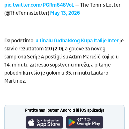
pic.twitter.com/PGRm848VoL
— The Tennis Letter
(@TheTennisLetter)
May 13, 2026
Da podetimo,
u finalu fudbalskog Kupa Italije Inter
je
slavio rezultatom
2:0 (2:0)
, a golove za novog
šampiona Serije A postigli su Adam Marušić koji je u
14. minutu zatresao sopstvenu mrežu, a pitanje
pobednika rešio je golom u 35. minutu Lautaro
Martinez.
Pratite nas i putem Android ili iOS aplikacija