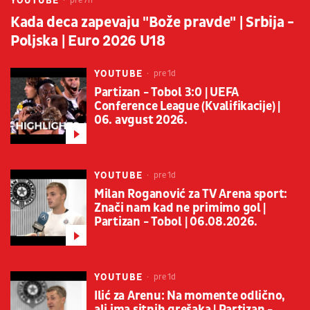
YOUTUBE
pre 7h
Kada deca zapevaju "Bože pravde" | Srbija -
Poljska | Euro 2026 U18
YOUTUBE
pre 1d
Partizan - Tobol 3:0 | UEFA
Conference League (Kvalifikacije) |
06. avgust 2026.
YOUTUBE
pre 1d
Milan Roganović za TV Arena sport:
Znači nam kad ne primimo gol |
Partizan - Tobol | 06.08.2026.
YOUTUBE
pre 1d
Ilić za Arenu: Na momente odlično,
ali ima sitnih grešaka | Partizan -