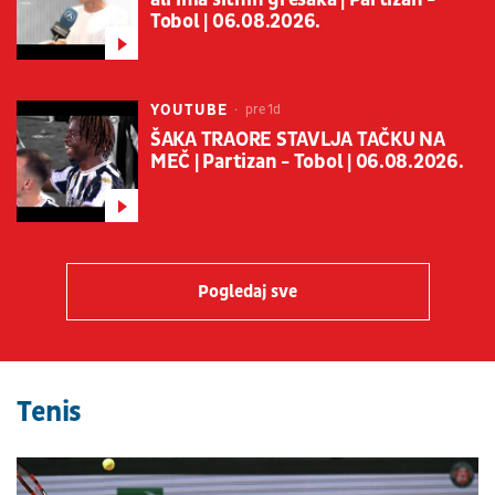
Tobol | 06.08.2026.
YOUTUBE
pre 1d
ŠAKA TRAORE STAVLJA TAČKU NA
MEČ | Partizan - Tobol | 06.08.2026.
Pogledaj sve
Tenis