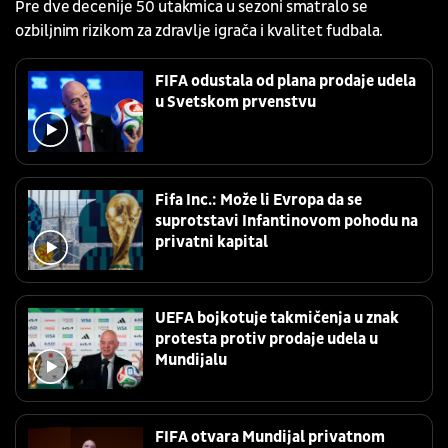
Pre dve decenije 50 utakmica u sezoni smatralo se
ozbiljnim rizikom za zdravlje igrača i kvalitet fudbala.
FIFA odustala od plana prodaje udela
u Svetskom prvenstvu
Fifa Inc.: Može li Evropa da se
suprotstavi Infantinovom pohodu na
privatni kapital
UEFA bojkotuje takmičenja u znak
protesta protiv prodaje udela u
Mundijalu
FIFA otvara Mundijal privatnom