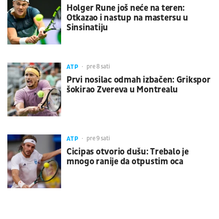
Holger Rune još neće na teren:
Otkazao i nastup na mastersu u
Sinsinatiju
ATP
pre 8 sati
Prvi nosilac odmah izbačen: Grikspor
šokirao Zvereva u Montrealu
ATP
pre 9 sati
Cicipas otvorio dušu: Trebalo je
mnogo ranije da otpustim oca