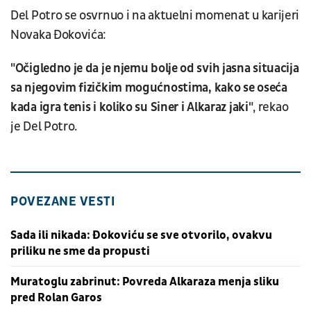
Del Potro se osvrnuo i na aktuelni momenat u karijeri
Novaka Đokovića:
"Očigledno je da je njemu bolje od svih jasna situacija
sa njegovim fizičkim mogućnostima, kako se oseća
kada igra tenis i koliko su Siner i Alkaraz jaki"
, rekao
je Del Potro.
POVEZANE VESTI
Sada ili nikada: Đokoviću se sve otvorilo, ovakvu
priliku ne sme da propusti
Muratoglu zabrinut: Povreda Alkaraza menja sliku
pred Rolan Garos