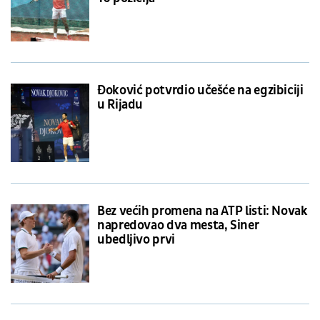
Đoković potvrdio učešće na egzibiciji
u Rijadu
Bez većih promena na ATP listi: Novak
napredovao dva mesta, Siner
ubedljivo prvi