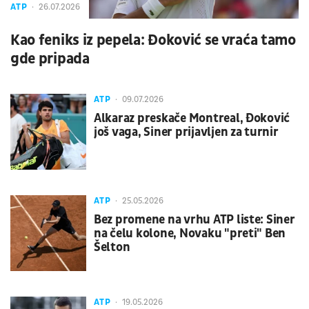
ATP
26.07.2026
Kao feniks iz pepela: Đoković se vraća tamo
gde pripada
ATP
09.07.2026
Alkaraz preskače Montreal, Đoković
još vaga, Siner prijavljen za turnir
ATP
25.05.2026
Bez promene na vrhu ATP liste: Siner
na čelu kolone, Novaku "preti" Ben
Šelton
ATP
19.05.2026