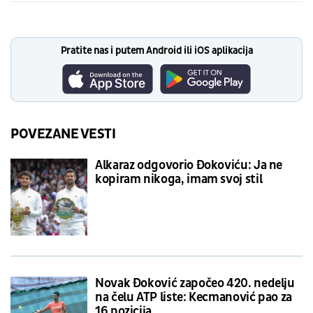
Pratite nas i putem Android ili iOS aplikacija
POVEZANE VESTI
Alkaraz odgovorio Đokoviću: Ja ne
kopiram nikoga, imam svoj stil
Novak Đoković započeo 420. nedelju
na čelu ATP liste: Kecmanović pao za
16 pozicija