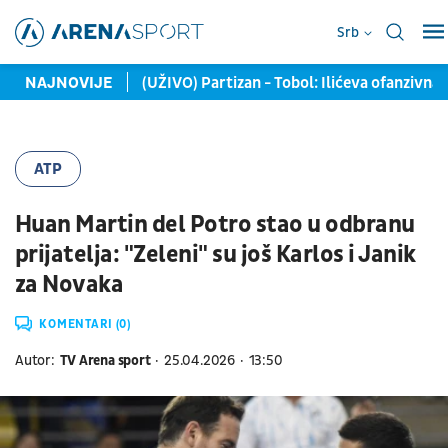
Srb
žiš kraće mečeve
NAJNOVIJE
(UŽIVO) Partizan - Tobol: Ilićeva ofanzivn
ATP
Huan Martin del Potro stao u odbranu
prijatelja: "Zeleni" su još Karlos i Janik
za Novaka
KOMENTARI (0)
Autor:
TV Arena sport
25.04.2026
13:50