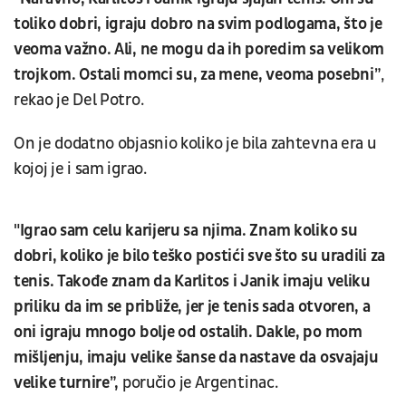
toliko dobri, igraju dobro na svim podlogama, što je
veoma važno. Ali, ne mogu da ih poredim sa velikom
trojkom. Ostali momci su, za mene, veoma posebni”
,
rekao je Del Potro.
On je dodatno objasnio koliko je bila zahtevna era u
kojoj je i sam igrao.
"Igrao sam celu karijeru sa njima. Znam koliko su
dobri, koliko je bilo teško postići sve što su uradili za
tenis. Takođe znam da Karlitos i Janik imaju veliku
priliku da im se približe, jer je tenis sada otvoren, a
oni igraju mnogo bolje od ostalih. Dakle, po mom
mišljenju, imaju velike šanse da nastave da osvajaju
velike turnire”,
poručio je Argentinac.