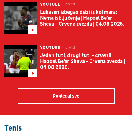
YOUTUBE
pre 1d
Lukasen izbegao debi iz košmara:
Nema isključenja | Hapoel Be'er
Sheva - Crvena zvezda | 04.08.2026.
YOUTUBE
pre 1d
Jedan žuti, drugi žuti - crveni! |
Hapoel Be'er Sheva - Crvena zvezda |
04.08.2026.
Pogledaj sve
Tenis