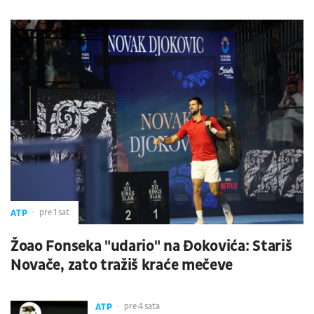
ATP
pre 1 sat
Žoao Fonseka "udario" na Đokovića: Stariš
Novače, zato tražiš kraće mečeve
ATP
pre 4 sata