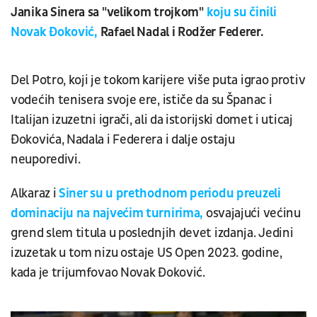
Janika Sinera sa "velikom trojkom"
koju su činili
Novak Đoković,
Rafael Nadal i Rodžer Federer.
Del Potro, koji je tokom karijere više puta igrao protiv
vodećih tenisera svoje ere, ističe da su Španac i
Italijan izuzetni igrači, ali da istorijski domet i uticaj
Đokovića, Nadala i Federera i dalje ostaju
neuporedivi.
Alkaraz i
Siner su u prethodnom periodu preuzeli
dominaciju na najvećim turnirima,
osvajajući većinu
grend slem titula u poslednjih devet izdanja. Jedini
izuzetak u tom nizu ostaje US Open 2023. godine,
kada je trijumfovao Novak Đoković.