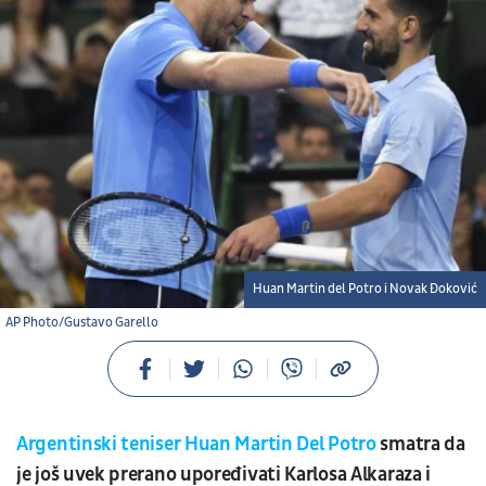
Huan Martin del Potro i Novak Đoković
AP Photo/Gustavo Garello
Argentinski teniser Huan Martin Del Potro
smatra da
je još uvek prerano upoređivati Karlosa Alkaraza i