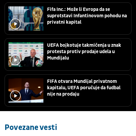
Fifa Inc.: Može li Evropa da se
suprotstavi Infantinovom pohodu na
privatni kapital
UEFA bojkotuje takmičenja u znak
protesta protiv prodaje udela u
Mundijalu
FIFA otvara Mundijal privatnom
kapitalu, UEFA poručuje da fudbal
nije na prodaju
Povezane vesti