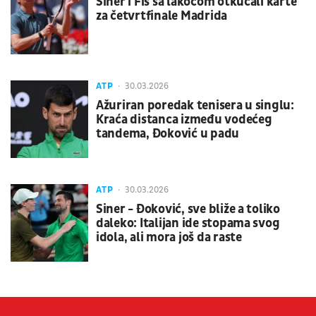
Siner i Fis sa lakoćom otkucali karte
za četvrtfinale Madrida
ATP
30.03.2026
Ažuriran poredak tenisera u singlu:
Kraća distanca između vodećeg
tandema, Đoković u padu
ATP
30.03.2026
Siner - Đoković, sve bliže a toliko
daleko: Italijan ide stopama svog
idola, ali mora još da raste