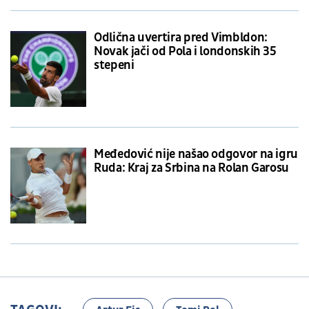
Odlična uvertira pred Vimbldon:
Novak jači od Pola i londonskih 35
stepeni
Međedović nije našao odgovor na igru
Ruda: Kraj za Srbina na Rolan Garosu