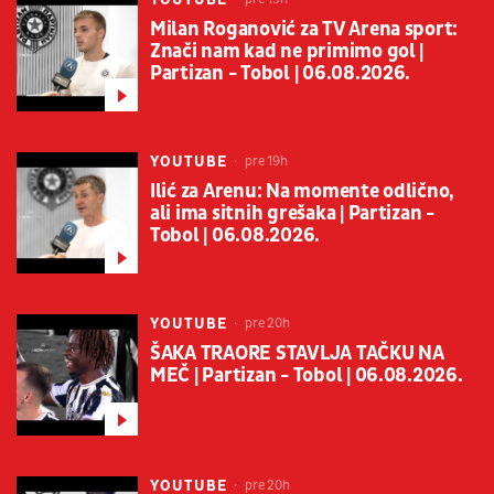
Milan Roganović za TV Arena sport:
Znači nam kad ne primimo gol |
Partizan - Tobol | 06.08.2026.
YOUTUBE
pre 19h
Ilić za Arenu: Na momente odlično,
ali ima sitnih grešaka | Partizan -
Tobol | 06.08.2026.
YOUTUBE
pre 20h
ŠAKA TRAORE STAVLJA TAČKU NA
MEČ | Partizan - Tobol | 06.08.2026.
YOUTUBE
pre 20h