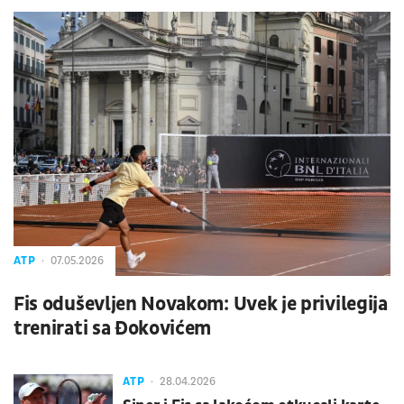
ATP
07.05.2026
Fis oduševljen Novakom: Uvek je privilegija
trenirati sa Đokovićem
ATP
28.04.2026