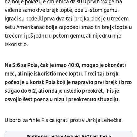
najbolje pokazuje činjenica da su u prvih 24 gema
viđene samo dve brejk lopte, obe u istom gemu.
Igrači su podelili prva dva taj-brejka, dok je u trećem
setu Amerikanac bolje započeo i imao tri brejk lopte u
trećem i još jednu u petom gemu, ali nijednu nije
iskoristio.
Na 5:6 za Pola, čak je imao 40:0, mogao je okončati
meč, ali nije iskoristio meč loptu. Treći taj-brejk
počeo je u korist Pola koji je napravio prvi brejk i brzo
stigao do 6:2, ali onda je usledio preokret, Fis je
osvojio šest poena u nizu i preokrenuo situaciju.
U borbi za finle Fis će igrati protiv Jiržija Lehečke.
Pratite nas i putem Android ili iOS aplikacija