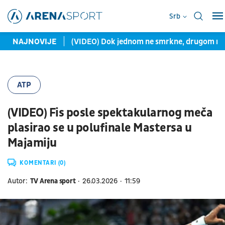
Srb
ve da pričaju
NAJNOVIJE
(VIDEO) Dok jednom ne smrkne, drugom ne svan
ATP
(VIDEO) Fis posle spektakularnog meča
plasirao se u polufinale Mastersa u
Majamiju
KOMENTARI (0)
Autor:
TV Arena sport
26.03.2026
11:59