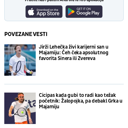
POVEZANE VESTI
Jirži Lehečka živi karijerni san u
Majamiju: Čeh čeka apsolutnog
favorita Sinera ili Zvereva
Cicipas kada gubi to radi kao težak
početnik: Žalopojka, pa debakl Grka u
Majamiju