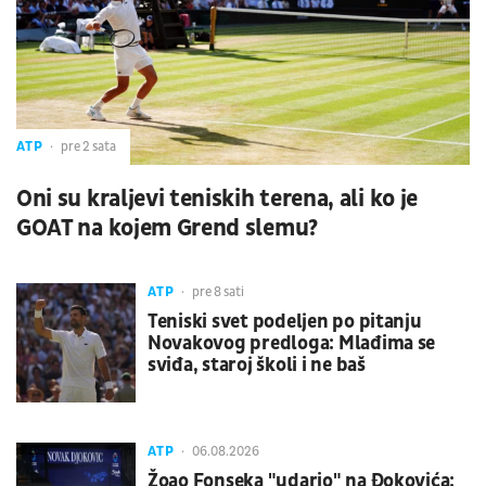
ATP
pre 2 sata
Oni su kraljevi teniskih terena, ali ko je
GOAT na kojem Grend slemu?
ATP
pre 8 sati
Teniski svet podeljen po pitanju
Novakovog predloga: Mlađima se
sviđa, staroj školi i ne baš
ATP
06.08.2026
Žoao Fonseka "udario" na Đokovića: