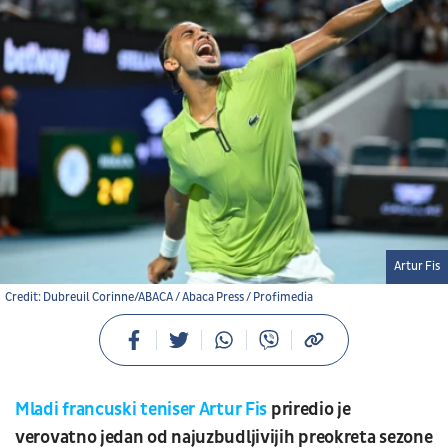
Artur Fis
Credit: Dubreuil Corinne/ABACA / Abaca Press / Profimedia
Mladi francuski teniser Artur Fis
priredio je
verovatno jedan od najuzbudljivijih preokreta sezone