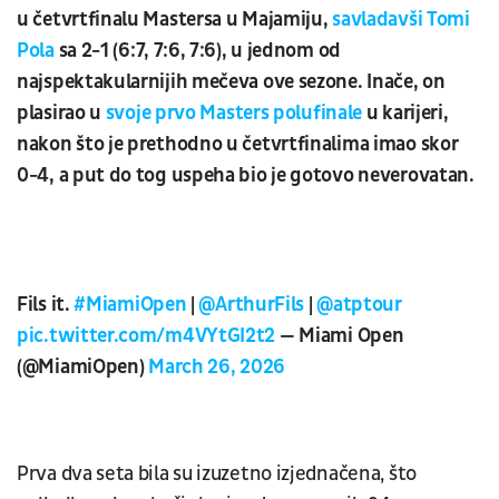
u četvrtfinalu Mastersa u Majamiju,
savladavši Tomi
Pola
sa 2-1 (6:7, 7:6, 7:6), u jednom od
najspektakularnijih mečeva ove sezone. Inače, on
plasirao u
svoje prvo Masters polufinale
u karijeri,
nakon što je prethodno u četvrtfinalima imao skor
0-4, a put do tog uspeha bio je gotovo neverovatan.
Fils it.
#MiamiOpen
|
@ArthurFils
|
@atptour
pic.twitter.com/m4VYtGI2t2
— Miami Open
(@MiamiOpen)
March 26, 2026
Prva dva seta bila su izuzetno izjednačena, što