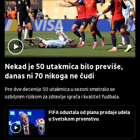
Nekad je 50 utakmica bilo previše,
danas ni 70 nikoga ne čudi
Pre dve decenije 50 utakmica u sezoni smatralo se
ozbiljnim rizikom za zdravlje igrača i kvalitet fudbala.
FIFA odustala od plana prodaje udela
u Svetskom prvenstvu