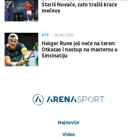
Stariš Novače, zato tražiš kraće
mečeve
ATP
06.08.2026
Holger Rune još neće na teren:
Otkazao i nastup na mastersu u
Sinsinatiju
Najnovije
Video