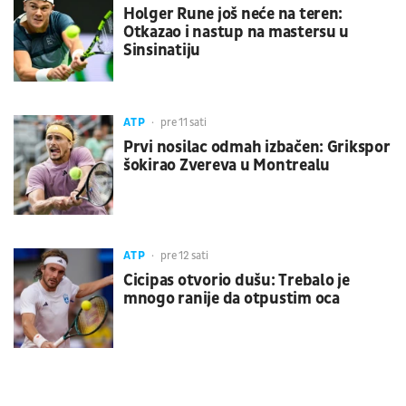
Holger Rune još neće na teren:
Otkazao i nastup na mastersu u
Sinsinatiju
ATP
pre 11 sati
Prvi nosilac odmah izbačen: Grikspor
šokirao Zvereva u Montrealu
ATP
pre 12 sati
Cicipas otvorio dušu: Trebalo je
mnogo ranije da otpustim oca