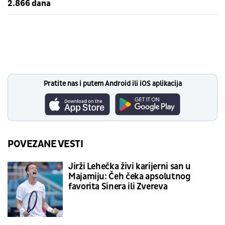
2.866 dana
Pratite nas i putem Android ili iOS aplikacija
POVEZANE VESTI
Jirži Lehečka živi karijerni san u
Majamiju: Čeh čeka apsolutnog
favorita Sinera ili Zvereva