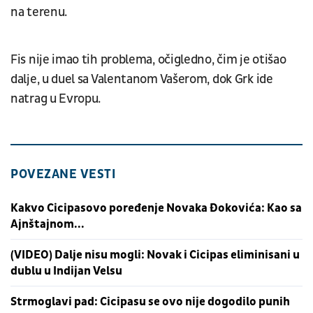
na terenu.
Fis nije imao tih problema, očigledno, čim je otišao
dalje, u duel sa Valentanom Vašerom, dok Grk ide
natrag u Evropu.
POVEZANE VESTI
Kakvo Cicipasovo poređenje Novaka Đokovića: Kao sa
Ajnštajnom...
(VIDEO) Dalje nisu mogli: Novak i Cicipas eliminisani u
dublu u Indijan Velsu
Strmoglavi pad: Cicipasu se ovo nije dogodilo punih