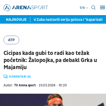
Srb
vi Sek i efikasni Zuba nastavili seriju golova i "kaparisali" dvo
NAJNOVIJE
ATP
Cicipas kada gubi to radi kao težak
početnik: Žalopojka, pa debakl Grka u
Majamiju
KOMENTARI (0)
Autor:
TV Arena sport
23.03.2026
10:20