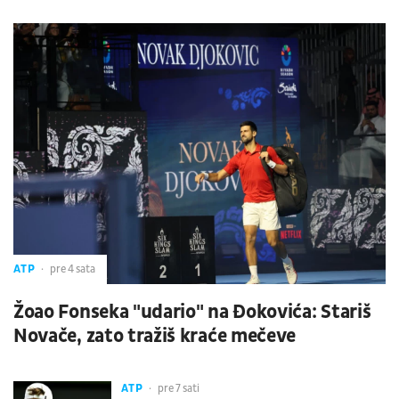
ATP
pre 4 sata
Žoao Fonseka "udario" na Đokovića: Stariš
Novače, zato tražiš kraće mečeve
ATP
pre 7 sati