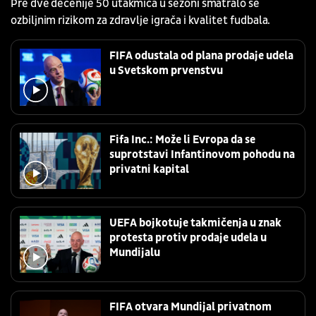
Pre dve decenije 50 utakmica u sezoni smatralo se
ozbiljnim rizikom za zdravlje igrača i kvalitet fudbala.
FIFA odustala od plana prodaje udela
u Svetskom prvenstvu
Fifa Inc.: Može li Evropa da se
suprotstavi Infantinovom pohodu na
privatni kapital
UEFA bojkotuje takmičenja u znak
protesta protiv prodaje udela u
Mundijalu
FIFA otvara Mundijal privatnom