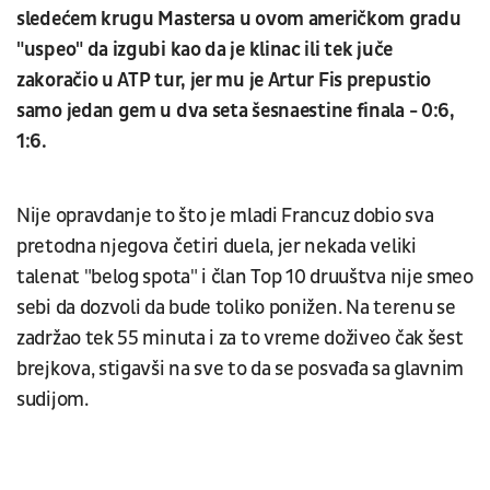
sledećem krugu Mastersa u ovom američkom gradu
"uspeo" da izgubi kao da je klinac ili tek juče
zakoračio u ATP tur, jer mu je Artur Fis prepustio
samo jedan gem u dva seta šesnaestine finala - 0:6,
1:6.
Nije opravdanje to što je mladi Francuz dobio sva
pretodna njegova četiri duela, jer nekada veliki
talenat "belog spota" i član Top 10 druuštva nije smeo
sebi da dozvoli da bude toliko ponižen. Na terenu se
zadržao tek 55 minuta i za to vreme doživeo čak šest
brejkova, stigavši na sve to da se posvađa sa glavnim
sudijom.