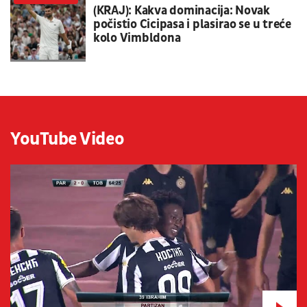
(KRAJ): Kakva dominacija: Novak
počistio Cicipasa i plasirao se u treće
kolo Vimbldona
YouTube Video