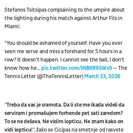
Stefanos Tsitsipas complaining to the umpire about
the lighting during his match against Arthur Fils in
Miami:
“You should be ashamed of yourself. Have you ever
seen me serve and miss a forehand for 5 hours in a
row? It doesn’t happen. I cannot see the ball. I don’t
know how he…
pic.twitter.com/lNBXR9SWz9
— The
Tennis Letter (@TheTennisLetter)
March 23, 2026
"
Treba da vas je sramota. Da li ste me ikada videli da
serviram i promašujem forhende pet sati zaredom?
To se ne dešava. Ne vidim lopticu. Ne znam kako on
vidi lopticu
!", žalio se Cicipas na smetnje od rasvete