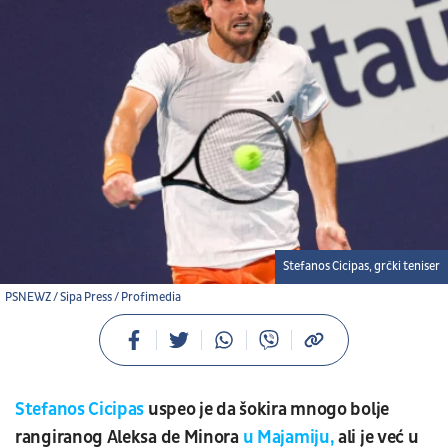
Stefanos Cicipas, grčki teniser
PSNEWZ / Sipa Press / Profimedia
Stefanos Cicipas
uspeo je da šokira mnogo bolje
rangiranog Aleksa de Minora
u Majamiju,
ali je već u