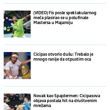
(VIDEO) Fis posle spektakularnog
meča plasirao se u polufinale
Mastersa u Majamiju
Cicipas otvorio dušu: Trebalo je
mnogo ranije da otpustim oca
Novak kao Spajdermen: Cicipasova
objava postala hit na društvenim
mrežama