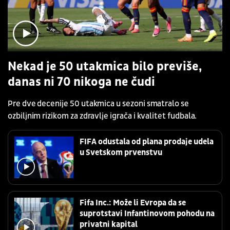
Nekad je 50 utakmica bilo previše,
danas ni 70 nikoga ne čudi
Pre dve decenije 50 utakmica u sezoni smatralo se
ozbiljnim rizikom za zdravlje igrača i kvalitet fudbala.
FIFA odustala od plana prodaje udela
u Svetskom prvenstvu
Fifa Inc.: Može li Evropa da se
suprotstavi Infantinovom pohodu na
privatni kapital