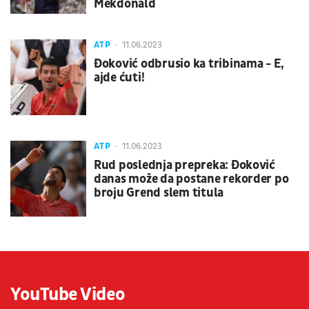
Mekdonald
ATP
11.06.2023
Đoković odbrusio ka tribinama - E,
ajde ćuti!
ATP
11.06.2023
Rud poslednja prepreka: Đoković
danas može da postane rekorder po
broju Grend slem titula
YouTube Video