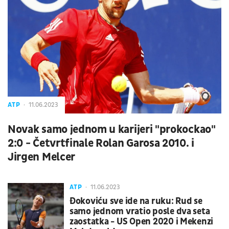
ATP
11.06.2023
Novak samo jednom u karijeri "prokockao"
2:0 - Četvrtfinale Rolan Garosa 2010. i
Jirgen Melcer
ATP
11.06.2023
Đokoviću sve ide na ruku: Rud se
samo jednom vratio posle dva seta
zaostatka - US Open 2020 i Mekenzi