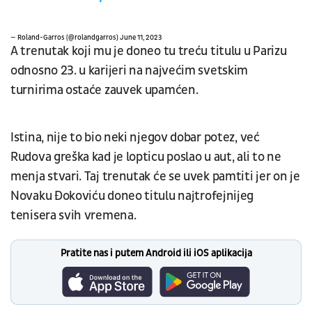
— Roland-Garros (@rolandgarros)
June 11, 2023
A trenutak koji mu je doneo tu treću titulu u Parizu
odnosno 23. u karijeri na najvećim svetskim
turnirima ostaće zauvek upamćen.
Istina, nije to bio neki njegov dobar potez, već
Rudova greška kad je lopticu poslao u aut, ali to ne
menja stvari. Taj trenutak će se uvek pamtiti jer on je
Novaku Đokoviću doneo titulu najtrofejnijeg
tenisera svih vremena.
Pratite nas i putem Android ili iOS aplikacija