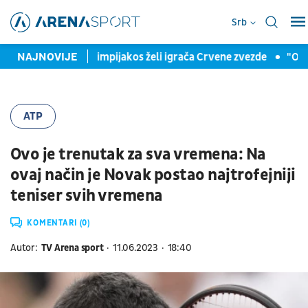
Srb
ci
NAJNOVIJE
Grci pišu: Olimpijakos želi igrača Crvene zvezde
"Orlići
ATP
Ovo je trenutak za sva vremena: Na
ovaj način je Novak postao najtrofejniji
teniser svih vremena
KOMENTARI (0)
Autor:
TV Arena sport
11.06.2023
18:40