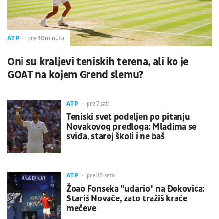
ATP
pre 40 minuta
Oni su kraljevi teniskih terena, ali ko je
GOAT na kojem Grend slemu?
ATP
pre 7 sati
Teniski svet podeljen po pitanju
Novakovog predloga: Mlađima se
sviđa, staroj školi i ne baš
ATP
pre 22 sata
Žoao Fonseka "udario" na Đokovića:
Stariš Novače, zato tražiš kraće
mečeve