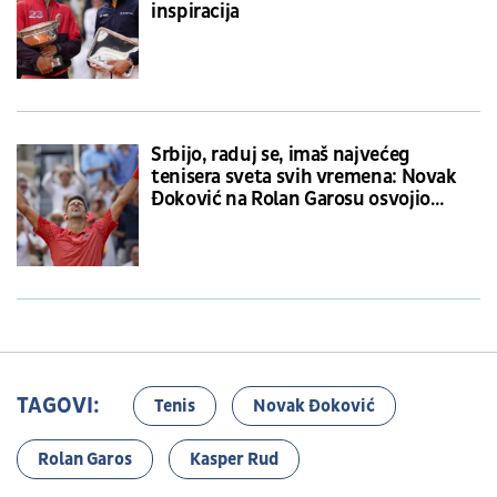
inspiracija
Srbijo, raduj se, imaš najvećeg
tenisera sveta svih vremena: Novak
Đoković na Rolan Garosu osvojio
rekordnu 23. Grend slem titulu!
TAGOVI:
Tenis
Novak Đoković
Rolan Garos
Kasper Rud