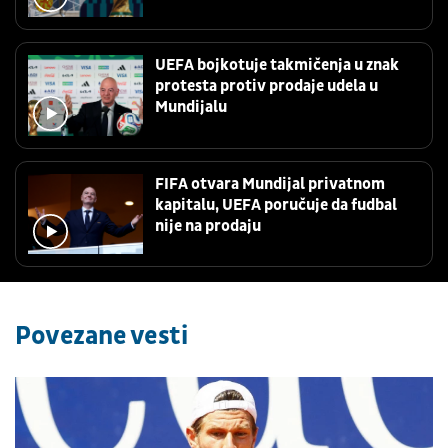
UEFA bojkotuje takmičenja u znak
protesta protiv prodaje udela u
Mundijalu
FIFA otvara Mundijal privatnom
kapitalu, UEFA poručuje da fudbal
nije na prodaju
Povezane vesti