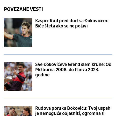
POVEZANE VESTI
Kasper Rud pred duel sa Đokovićem:
Biće šteta ako se ne pojavi
Sve Đokovićeve Grend slem krune: Od
Melburna 2008. do Pariza 2023.
godine
Rudova poruka Đokoviću: Tvoj uspeh
je nemoguće objasniti, ogromna si