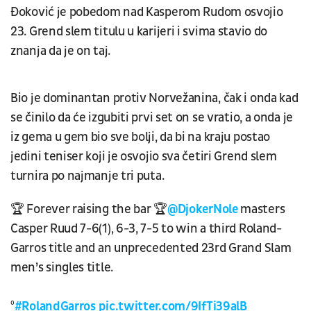
Đoković je pobedom nad Kasperom Rudom osvojio
23. Grend slem titulu u karijeri i svima stavio do
znanja da je on taj.
Bio je dominantan protiv Norvežanina, čak i onda kad
se činilo da će izgubiti prvi set on se vratio, a onda je
iz gema u gem bio sve bolji, da bi na kraju postao
jedini teniser koji je osvojio sva četiri Grend slem
turnira po najmanje tri puta.
🏆 Forever raising the bar 🏆
@DjokerNole
masters
Casper Ruud 7-6(1), 6-3, 7-5 to win a third Roland-
Garros title and an unprecedented 23rd Grand Slam
men’s singles title.
⁰
#RolandGarros
pic.twitter.com/9IfTi39alB