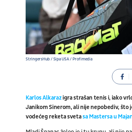
StringersHub / Sipa USA / Profimedia
Karlos Alkaraz
igra strašan tenis i, iako v
Janikom Sinerom, ali nije nepobediv, što 
vodećeg reketa sveta
sa Mastersa u Maja