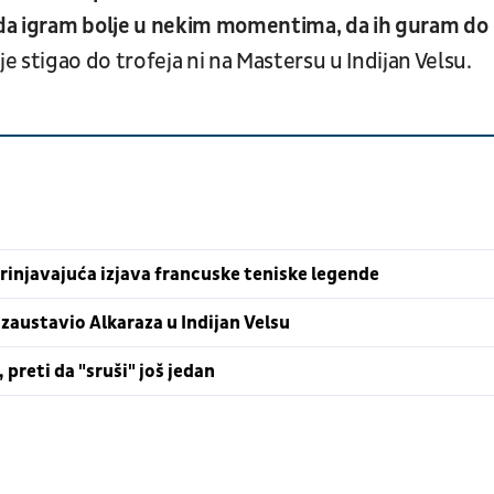
da igram bolje u nekim momentima, da ih guram do
nije stigao do trofeja ni na Mastersu u Indijan Velsu.
brinjavajuća izjava francuske teniske legende
austavio Alkaraza u Indijan Velsu
preti da "sruši" još jedan