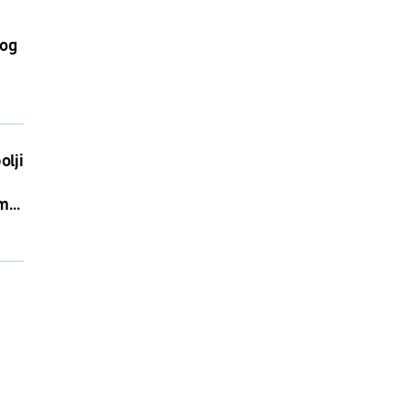
nog
olji
ima