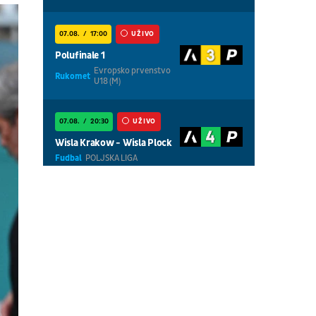
07.08.
17:00
UŽIVO
Polufinale 1
Evropsko prvenstvo
Rukomet
U18 (M)
07.08.
20:30
UŽIVO
Wisla Krakow - Wisla Plock
Fudbal
POLJSKA LIGA
07.08.
18:30
UŽIVO
Centralni teren, dan 5,
prepodnevna sesija
Tenis
WTA 1000 - Toronto
07.08.
18:30
UŽIVO
Centralni teren, dan 6,