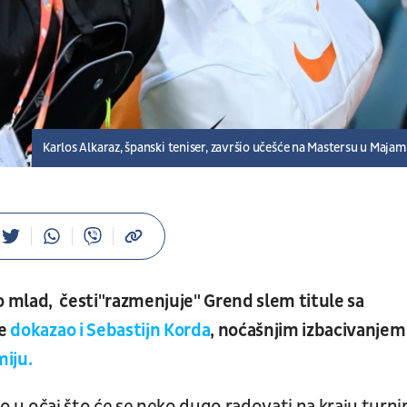
Karlos Alkaraz, španski teniser, završio učešće na Mastersu u Majam
rlo mlad, česti"razmenjuje" Grend slem titule sa
je
dokazao i Sebastijn Korda
, noćašnjim izbacivanjem
miju.