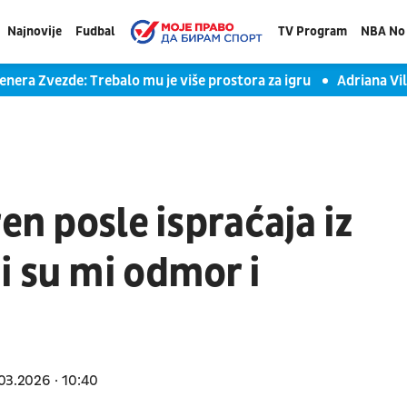
Najnovije
Fudbal
TV Program
NBA No 
enera Zvezde: Trebalo mu je više prostora za igru
Adriana Vil
en posle ispraćaja iz
i su mi odmor i
03.2026
10:40