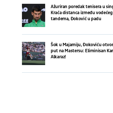
Ažuriran poredak tenisera u sin
Kraća distanca između vodećeg
tandema, Đoković u padu
Šok u Majamiju, Đokoviću otvo
put na Mastersu: Eliminisan Kar
Alkaraz!