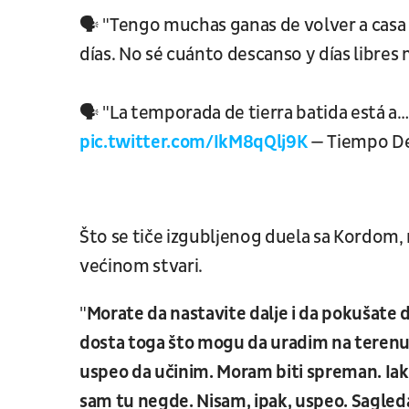
🗣 "Tengo muchas ganas de volver a casa 
días. No sé cuánto descanso y días libres
🗣 "La temporada de tierra batida está a
pic.twitter.com/IkM8qQlj9K
— Tiempo De
Što se tiče izgubljenog duela sa Kordom, 
većinom stvari.
"
Morate da nastavite dalje i da pokušate 
dosta toga što mogu da uradim na terenu 
uspeo da učinim. Moram biti spreman. Iako
sam tu negde. Nisam, ipak, uspeo. Sagled