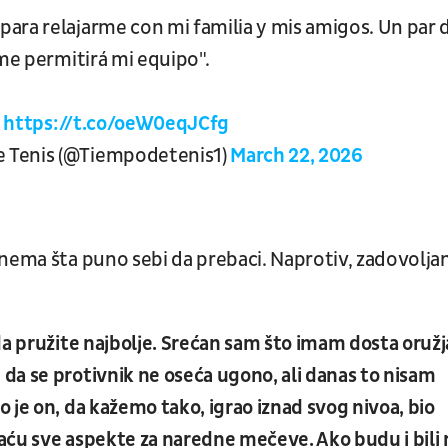
para relajarme con mi familia y mis amigos. Un par 
 me permitirá mi equipo".
…
https://t.co/oeW0eqJCfg
 Tenis (@Tiempodetenis1)
March 22, 2026
nema šta puno sebi da prebaci. Naprotiv, zadovoljan
da pružite najbolje. Srećan sam što imam dosta oružj
da se protivnik ne oseća ugono, ali danas to nisam
 je on, da kažemo tako, igrao iznad svog nivoa, bio
aću sve aspekte za naredne mečeve. Ako budu i bili 