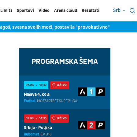
Srb
Limits
Sportovi
Video
Arena cloud
Rezultati
agoš, svesna svojih moći, postavila "provokativno" pitanje: Da l
PROGRAMSKA ŠEMA
07.08.
18:30
UŽIVO
Najava 4. kola
Fudbal
MOZZARTBET SUPERLIGA
07.08.
14:30
UŽIVO
Srbija - Poljska
Rukomet
EP U18