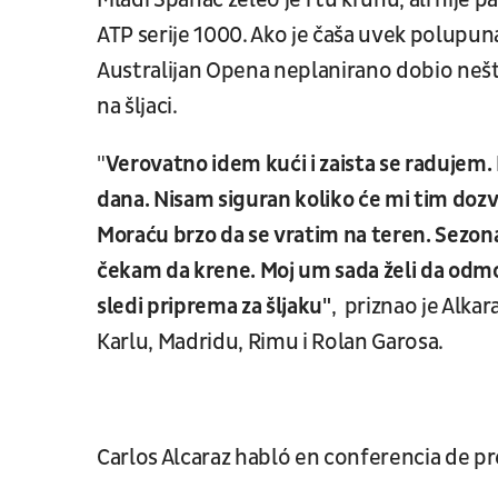
Mladi Španac želeo je i tu krunu, ali nije 
ATP serije 1000. Ako je čaša uvek polupun
Australijan Opena neplanirano dobio neš
na šljaci.
"
Verovatno idem kući i zaista se radujem.
dana. Nisam siguran koliko će mi tim dozv
Moraću brzo da se vratim na teren. Sezona 
čekam da krene. Moj um sada želi da odmor
sledi priprema za šljaku"
, priznao je Alk
Karlu, Madridu, Rimu i Rolan Garosa.
Carlos Alcaraz habló en conferencia de pr