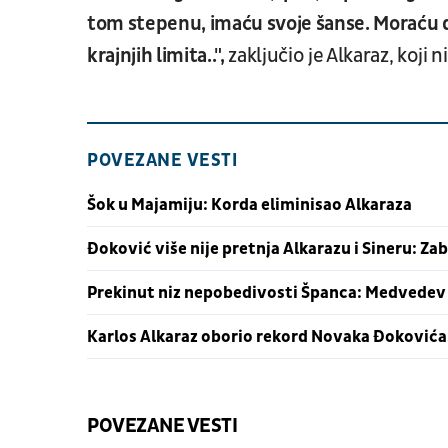
tom stepenu, imaću svoje šanse. Moraću 
krajnjih limita..",
zaključio je Alkaraz, koji 
POVEZANE VESTI
Šok u Majamiju: Korda eliminisao Alkaraza
Đoković više nije pretnja Alkarazu i Sineru: Za
Prekinut niz nepobedivosti Španca: Medvedev z
Karlos Alkaraz oborio rekord Novaka Đokovića, 
POVEZANE VESTI