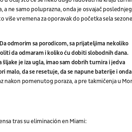
pao u očaj što će se neko dugo radovati na kraju turni
a, a ne samo poluprazna, onda je osvajač poslednjeg
to više vremena za oporavak do početka sela sezon
 Da odmorim sa porodicom, sa prijateljima nekoliko
oliti da odmaram i koliko ću dobiti slobodnih dana.
šljake je iza ugla, imao sam dobrih turnira i jedva
i malo, da se resetuje, da se napune baterije i onda
araz nakon pomenutog poraza, a pre takmičenja u Mo
ensa tras su eliminación en Miami: