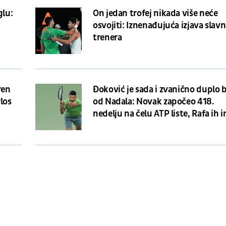
glu:
On jedan trofej nikada više neće
osvojiti: Iznenađujuća izjava slav
trenera
ren
Đoković je sada i zvanično duplo b
los
od Nadala: Novak započeo 418.
nedelju na čelu ATP liste, Rafa ih 
209