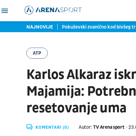
 se lud - tebe treba na sud
NAJNOVIJE
Pokuševski zvanično kod bivšeg tr
ATP
Karlos Alkaraz iskr
Majamija: Potrebn
resetovanje uma
Autor:
TV Arena sport
23.
KOMENTARI (0)