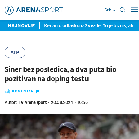
Srb
 na dve godine
NAJNOVIJE
Kenan o odlasku iz Zvezde: To je biznis, ali sam 
ATP
Siner bez posledica, a dva puta bio
pozitivan na doping testu
KOMENTARI (0)
Autor:
TV Arena sport
20.08.2024
16:56