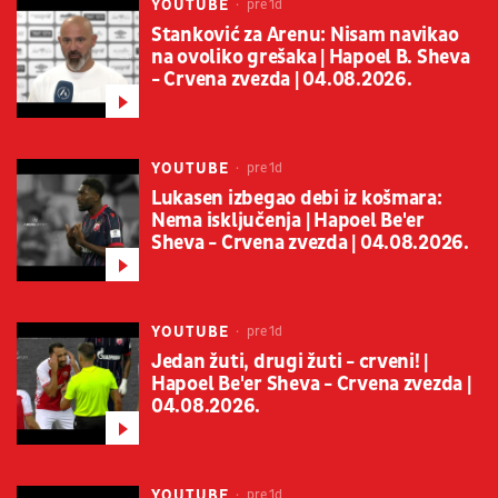
YOUTUBE
pre 1d
Stanković za Arenu: Nisam navikao
na ovoliko grešaka | Hapoel B. Sheva
- Crvena zvezda | 04.08.2026.
YOUTUBE
pre 1d
Lukasen izbegao debi iz košmara:
Nema isključenja | Hapoel Be'er
Sheva - Crvena zvezda | 04.08.2026.
YOUTUBE
pre 1d
Jedan žuti, drugi žuti - crveni! |
Hapoel Be'er Sheva - Crvena zvezda |
04.08.2026.
YOUTUBE
pre 1d