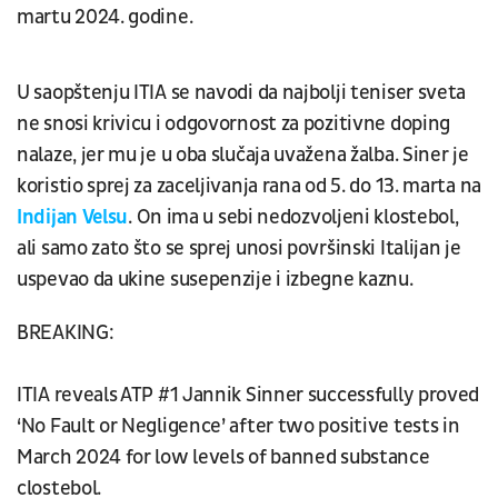
martu 2024. godine.
U saopštenju ITIA se navodi da najbolji teniser sveta
ne snosi krivicu i odgovornost za pozitivne doping
nalaze, jer mu je u oba slučaja uvažena žalba. Siner je
koristio sprej za zaceljivanja rana od 5. do 13. marta na
Indijan Velsu
. On ima u sebi nedozvoljeni klostebol,
ali samo zato što se sprej unosi površinski Italijan je
uspevao da ukine susepenzije i izbegne kaznu.
BREAKING:
ITIA reveals ATP #1 Jannik Sinner successfully proved
‘No Fault or Negligence’ after two positive tests in
March 2024 for low levels of banned substance
clostebol.