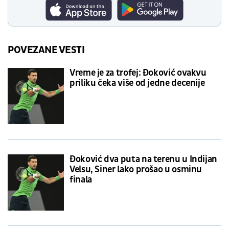
POVEZANE VESTI
Vreme je za trofej: Đoković ovakvu
priliku čeka više od jedne decenije
Đoković dva puta na terenu u Indijan
Velsu, Siner lako prošao u osminu
finala