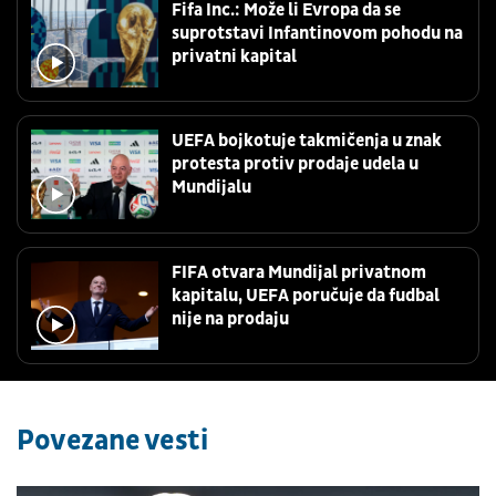
Fifa Inc.: Može li Evropa da se
suprotstavi Infantinovom pohodu na
privatni kapital
UEFA bojkotuje takmičenja u znak
protesta protiv prodaje udela u
Mundijalu
FIFA otvara Mundijal privatnom
kapitalu, UEFA poručuje da fudbal
nije na prodaju
Povezane vesti