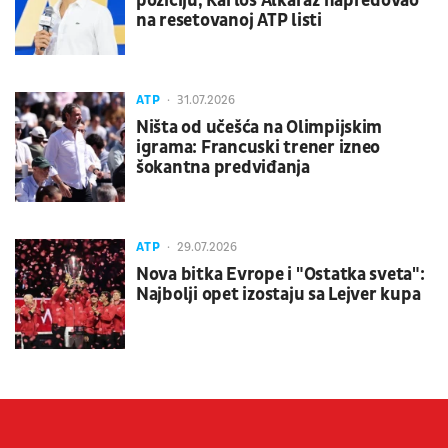
poziciju, Karlos Alkaraz napredovao
na resetovanoj ATP listi
ATP
31.07.2026
Ništa od učešća na Olimpijskim
igrama: Francuski trener izneo
šokantna predviđanja
ATP
29.07.2026
Nova bitka Evrope i "Ostatka sveta":
Najbolji opet izostaju sa Lejver kupa