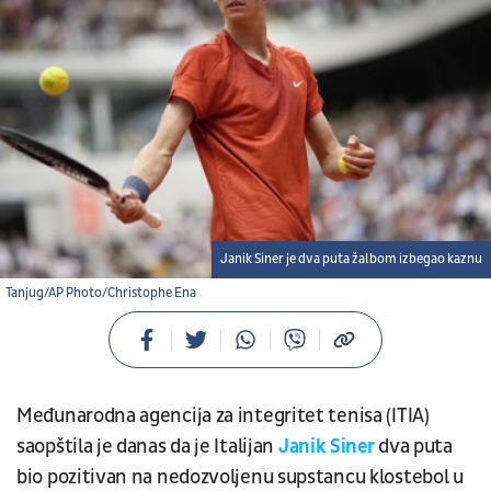
Janik Siner je dva puta žalbom izbegao kaznu
Tanjug/AP Photo/Christophe Ena
Međunarodna agencija za integritet tenisa (ITIA)
saopštila je danas da je Italijan
Janik Siner
dva puta
bio pozitivan na nedozvoljenu supstancu klostebol u