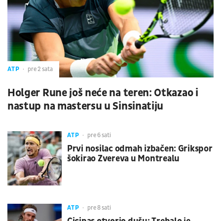
ATP
pre 2 sata
Holger Rune još neće na teren: Otkazao i
nastup na mastersu u Sinsinatiju
ATP
pre 6 sati
Prvi nosilac odmah izbačen: Grikspor
šokirao Zvereva u Montrealu
ATP
pre 8 sati