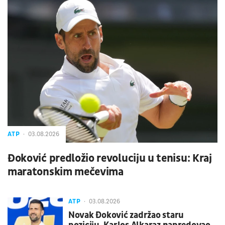
ATP
03.08.2026
Đoković predložio revoluciju u tenisu: Kraj
maratonskim mečevima
ATP
03.08.2026
Novak Đoković zadržao staru