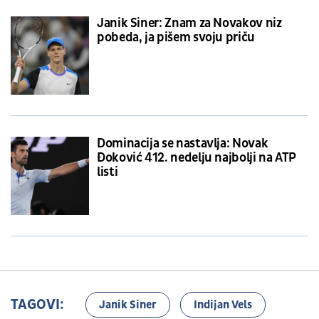
Janik Siner: Znam za Novakov niz
pobeda, ja pišem svoju priču
Dominacija se nastavlja: Novak
Đoković 412. nedelju najbolji na ATP
listi
TAGOVI:
Janik Siner
Indijan Vels