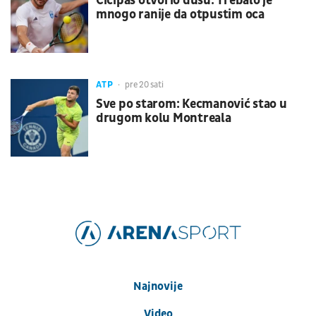
Cicipas otvorio dušu: Trebalo je
mnogo ranije da otpustim oca
ATP
pre 20 sati
Sve po starom: Kecmanović stao u
drugom kolu Montreala
Najnovije
Video