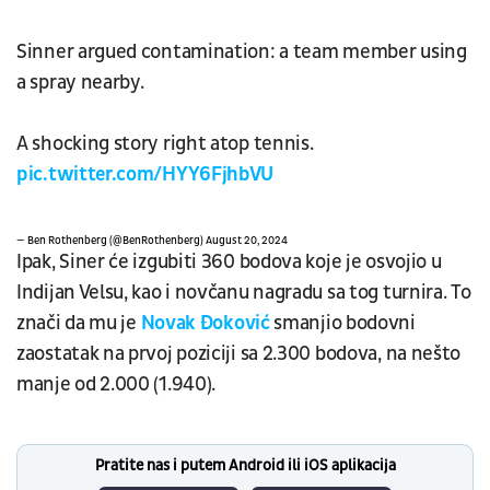
Sinner argued contamination: a team member using
a spray nearby.
A shocking story right atop tennis.
pic.twitter.com/HYY6FjhbVU
— Ben Rothenberg (@BenRothenberg)
August 20, 2024
Ipak, Siner će izgubiti 360 bodova koje je osvojio u
Indijan Velsu, kao i novčanu nagradu sa tog turnira. To
znači da mu je
Novak Đoković
smanjio bodovni
zaostatak na prvoj poziciji sa 2.300 bodova, na nešto
manje od 2.000 (1.940).
Pratite nas i putem Android ili iOS aplikacija