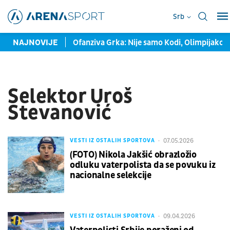
Srb
enje dečačkog sna
NAJNOVIJE
Ofanziva Grka: Nije samo Kodi, Olimpijakos 
Selektor Uroš
Stevanović
07.05.2026
VESTI IZ OSTALIH SPORTOVA
(FOTO) Nikola Jakšić obrazložio
odluku vaterpolista da se povuku iz
nacionalne selekcije
09.04.2026
VESTI IZ OSTALIH SPORTOVA