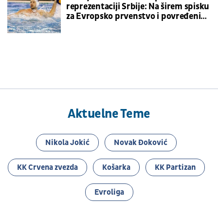
reprezentaciji Srbije: Na širem spisku
za Evropsko prvenstvo i povređeni
Nikola Jakšić
Aktuelne Teme
Nikola Jokić
Novak Đoković
KK Crvena zvezda
Košarka
KK Partizan
Evroliga