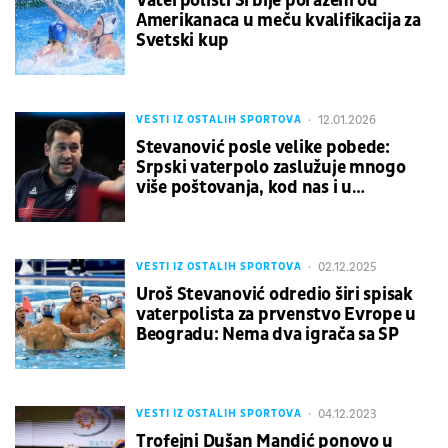
Vaterpolisti Srbije poraženi od
Amerikanaca u meču kvalifikacija za
Svetski kup
12.01.2026
VESTI IZ OSTALIH SPORTOVA
Stevanović posle velike pobede:
Srpski vaterpolo zaslužuje mnogo
više poštovanja, kod nas i u
inostranstvu
02.12.2025
VESTI IZ OSTALIH SPORTOVA
Uroš Stevanović odredio širi spisak
vaterpolista za prvenstvo Evrope u
Beogradu: Nema dva igrača sa SP
04.12.2023
VESTI IZ OSTALIH SPORTOVA
Trofejni Dušan Mandić ponovo u