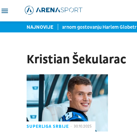
 za Rodrija
NAJNOVIJE
U susret jubilarnom gostovanju Harlem Globet
Kristian Šekularac
SUPERLIGA SRBIJE
30.10.2025