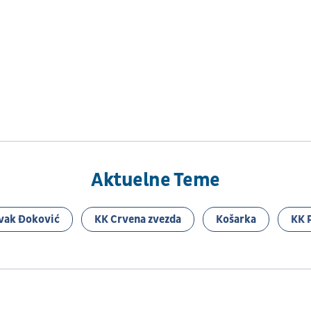
Aktuelne Teme
vak Đoković
KK Crvena zvezda
Košarka
KK 