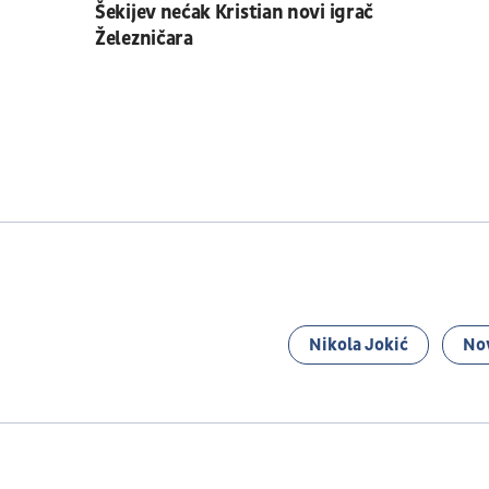
Šekijev nećak Kristian novi igrač
Železničara
Nikola Jokić
No