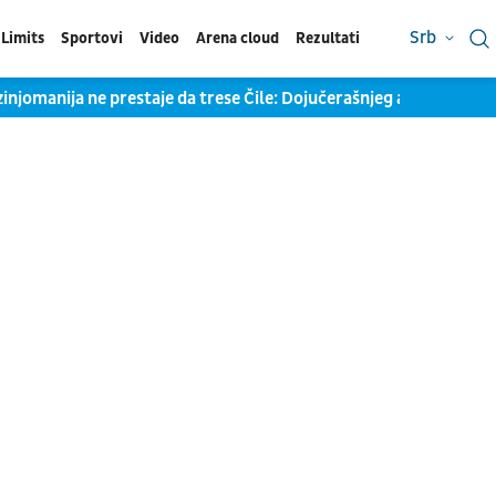
Srb
Limits
Sportovi
Video
Arena cloud
Rezultati
jomanija ne prestaje da trese Čile: Dojučerašnjeg anonimusa do