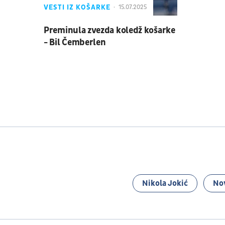
VESTI IZ KOŠARKE
15.07.2025
Preminula zvezda koledž košarke
- Bil Čemberlen
Nikola Jokić
No