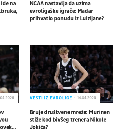
 ide na
NCAA nastavlja da uzima
tbruka,
evroligaške igrače: Madar
prihvatio ponudu iz Luizijane?
VESTI IZ EVROLIGE
.04.2026
14.04.2026
ov
Bruje društvene mreže: Murinen
ivou
stiže kod bivšeg trenera Nikole
čovek
Jokića?