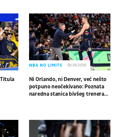
NBA NO LIMITS
06.04.2026
Titula
Ni Orlando, ni Denver, već nešto
potpuno neočekivano: Poznata
naredna stanica bivšeg trenera
Nikole Jokića