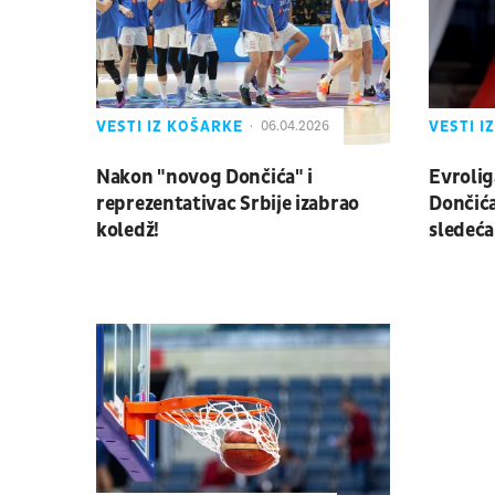
VESTI IZ KOŠARKE
VESTI I
06.04.2026
Nakon "novog Dončića" i
Evrolig
reprezentativac Srbije izabrao
Dončića
koledž!
sledeća