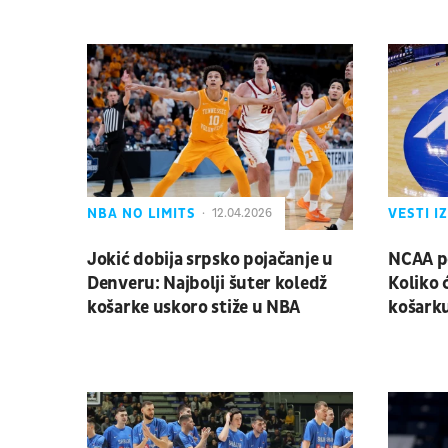
NBA NO LIMITS
VESTI I
12.04.2026
Jokić dobija srpsko pojačanje u
NCAA p
Denveru: Najbolji šuter koledž
Koliko 
košarke uskoro stiže u NBA
košark