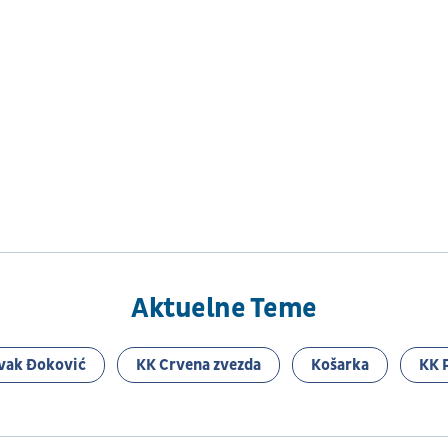
Aktuelne Teme
vak Đoković
KK Crvena zvezda
Košarka
KK 