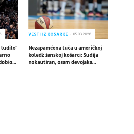
VESTI IZ KOŠARKE
6
05.03.2026
ludilo"
Nezapamćena tuča u američkoj
varno
koledž ženskoj košarci: Sudija
 dobio
nokautiran, osam devojaka
isključeno