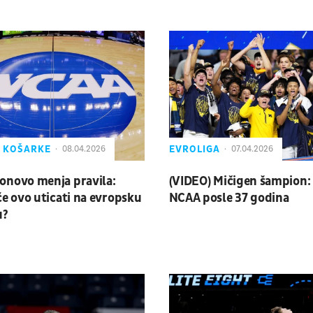
Z KOŠARKE
EVROLIGA
08.04.2026
07.04.2026
onovo menja pravila:
(VIDEO) Mičigen šampion: 
će ovo uticati na evropsku
NCAA posle 37 godina
u?