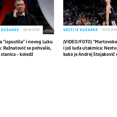
Z KOŠARKE
VESTI IZ KOŠARKE
06.04.2026
30.03.202
a "ispustila" i novog Luku
(VIDEO/FOTO) "Martovsko 
: Ražnatović se pohvalio,
i još luđa utakmica: Nest
 stanica - koledž
kako je Andrej Stojaković
rivala na F4