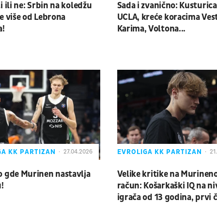
i ili ne: Srbin na koledžu
Sada i zvanično: Kusturica
e više od Lebrona
UCLA, kreće koracima Ves
a!
Karima, Voltona...
GA KK PARTIZAN
EVROLIGA KK PARTIZAN
27.04.2026
21
 gde Murinen nastavlja
Velike kritike na Murinen
u!
račun: Košarkaški IQ na n
igrača od 13 godina, prvi 
koji izlazi iz svlačionice