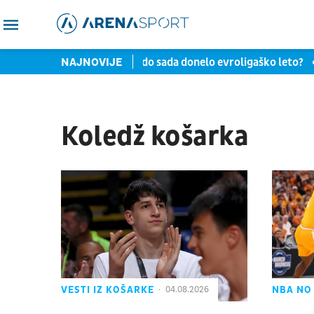
ijana Mbapea
NAJNOVIJE
Šta nam je do sada donelo evroligaško leto?
Koledž košarka
VESTI IZ KOŠARKE
NBA NO 
04.08.2026