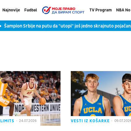
Najnovije
Fudbal
TV Program
NBA No 
Šampion Srbije na putu da "utopi" još jedno skrajnuto pojačan
LIMITS
VESTI IZ KOŠARKE
24.07.2026
09.07.202