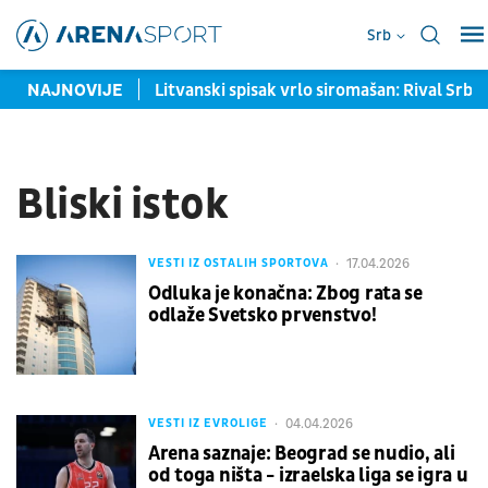
Srb
e vreme za zlato?
NAJNOVIJE
Litvanski spisak vrlo siromašan: Rival Srbi
Bliski istok
17.04.2026
VESTI IZ OSTALIH SPORTOVA
Odluka je konačna: Zbog rata se
odlaže Svetsko prvenstvo!
04.04.2026
VESTI IZ EVROLIGE
Arena saznaje: Beograd se nudio, ali
od toga ništa - izraelska liga se igra u