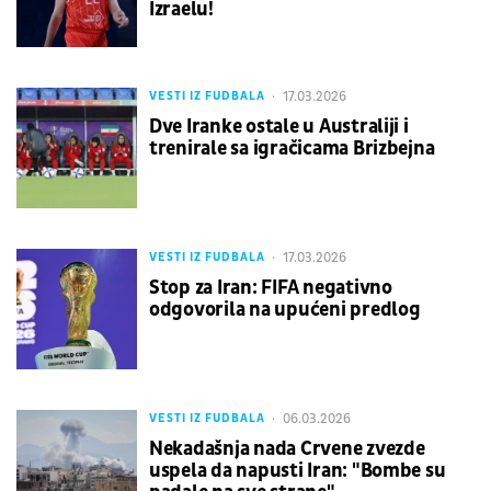
Izraelu!
17.03.2026
VESTI IZ FUDBALA
Dve Iranke ostale u Australiji i
trenirale sa igračicama Brizbejna
17.03.2026
VESTI IZ FUDBALA
Stop za Iran: FIFA negativno
odgovorila na upućeni predlog
06.03.2026
VESTI IZ FUDBALA
Nekadašnja nada Crvene zvezde
uspela da napusti Iran: "Bombe su