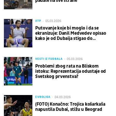
padale na sve strane"
05.03.2026
ATP
Putovanje koje bi moglo i da se
ekranizuje: Danil Medvedev opisao
kako je od Dubaija stigao do
kalifornijske pustinje
05.03.2026
VESTI IZ FUDBALA
Problemi zbog rata na Bliskom
istoku: Reprezentacija odustaje od
Svetskog prvenstva?
04.03.2026
EVROLIGA
(FOTO) Konačno: Trojica košarkaša
napustila Dubai, stižu u Beograd