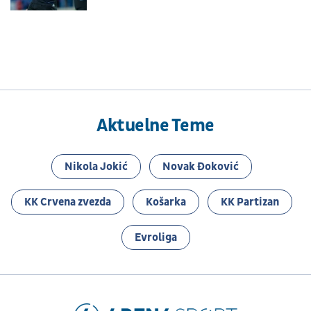
nominovan
Aktuelne Teme
Nikola Jokić
Novak Đoković
KK Crvena zvezda
Košarka
KK Partizan
Evroliga