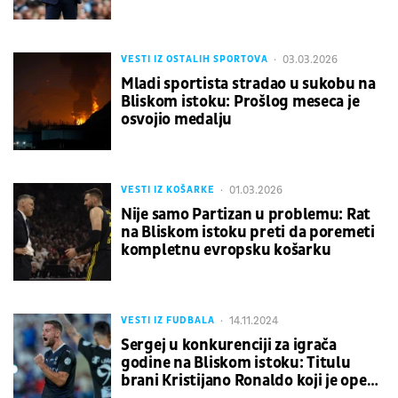
03.03.2026
VESTI IZ OSTALIH SPORTOVA
Mladi sportista stradao u sukobu na
Bliskom istoku: Prošlog meseca je
osvojio medalju
01.03.2026
VESTI IZ KOŠARKE
Nije samo Partizan u problemu: Rat
na Bliskom istoku preti da poremeti
kompletnu evropsku košarku
14.11.2024
VESTI IZ FUDBALA
Sergej u konkurenciji za igrača
godine na Bliskom istoku: Titulu
brani Kristijano Ronaldo koji je opet