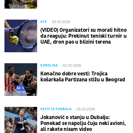
03.03.2026
ATP
(VIDEO) Organizatori su morali hitno
da reaguju: Prekinut teniski turnir u
UAE, dron pao u blizini terena
03.03.2026
EVROLIGA
Konačno dobre vesti: Trojica
košarkaša Partizana stižu u Beograd
03.03.2026
VESTI IZ FUDBALA
Jokanović o stanju u Dubaiju:
Ponekad se napolju čuju neki avioni,
ali rakete nisam video